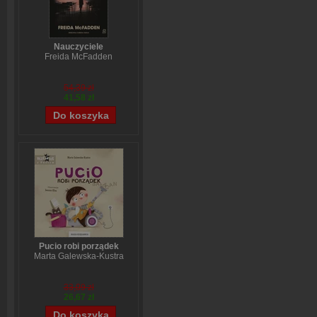
Nauczyciele
Freida McFadden
54,39 zł
41,58 zł
Pucio robi porządek
Marta Galewska-Kustra
33,09 zł
26,67 zł