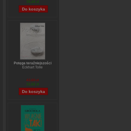
39,44 zł
Potęga teraźniejszości
Eckhart Tolle
43,69 zł
33,02 zł