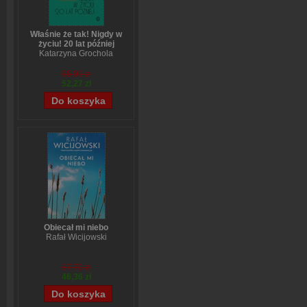
Właśnie że tak! Nigdy w
życiu! 20 lat później
Katarzyna Grochola
65,09 zł
52,27 zł
Obiecał mi niebo
Rafał Wicijowski
57,70 zł
46,36 zł