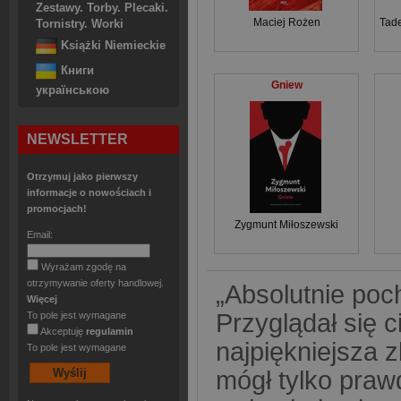
Zestawy. Torby. Plecaki.
Maciej Rożen
Tade
Tornistry. Worki
Książki Niemieckie
Книги
Gniew
українською
NEWSLETTER
Otrzymuj jako pierwszy
informacje o nowościach i
promocjach!
Zygmunt Miłoszewski
Email:
Wyrażam zgodę na
otrzymywanie oferty handlowej.
„Absolutnie poch
Więcej
Przyglądał się 
To pole jest wymagane
Akceptuję
regulamin
najpiękniejsza z
To pole jest wymagane
mógł tylko praw