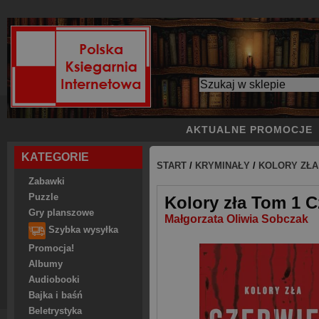
AKTUALNE PROMOCJE
KATEGORIE
START
/
KRYMINAŁY
/
KOLORY ZŁA
Zabawki
Puzzle
Kolory zła Tom 1 
Gry planszowe
Małgorzata Oliwia Sobczak
Szybka wysyłka
Promocja!
Albumy
Audiobooki
Bajka i baśń
Beletrystyka