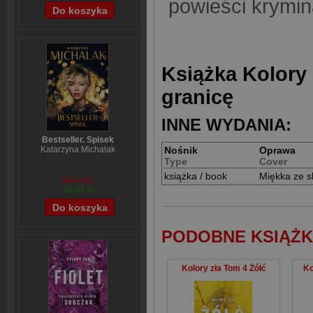
powieści krymin
Książka Kolory 
granicę
INNE WYDANIA:
Bestseller. Spisek
Nośnik
Oprawa
Katarzyna Michalak
Type
Cover
książka / book
Miękka ze s
59,84 zł
48,07 zł
PODOBNE KSIĄŻK
Kolory zła Tom 4 Żółć
Ko