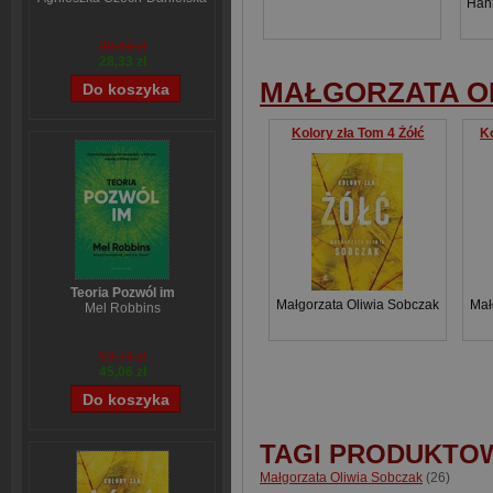
Han
38,44 zł
28,33 zł
MAŁGORZATA O
Kolory zła Tom 4 Żółć
Ko
Teoria Pozwól im
Małgorzata Oliwia Sobczak
Mał
Mel Robbins
59,74 zł
45,06 zł
TAGI PRODUKTO
Małgorzata Oliwia Sobczak
(26)