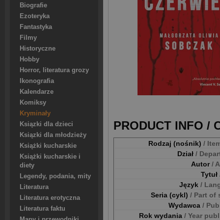
Biografie
Ezoteryka
Fantastyka
Filmy
Historyczne
Hobby
Horror, literatura grozy
Ikonografia
Kalendarze
Komiksy
Kryminały
PRODUCT INFO /
Ksiązki dla dzieci
Ksiązki dla młodzieży
Rodzaj (nośnik)
/ Ite
Książki kucharskie
Dział
/ Depa
Książki kucharskie i
Autor
/ 
diety
Tytuł
Legendy, podania, mity
Język
/ Lan
Literatura
Seria (cykl)
/ Part of
Literatura erotyczna
Wydawca
/ Pub
Literatura faktu
Rok wydania
/ Year pub
Mapy i przewodniki