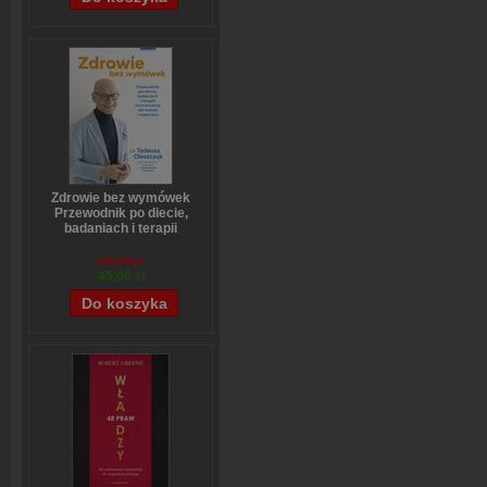
Zdrowie bez wymówek
Przewodnik po diecie,
badaniach i terapii
hormonalnej dla kobiet i
mężczyzn
59,74 zł
Tadeusz Oleszczuk
45,06 zł