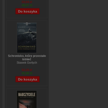
59,84 zł
48,07 zł
Schronisko, które przestało
istnieć
Sławek Gortych
52,25 zł
42,00 zł