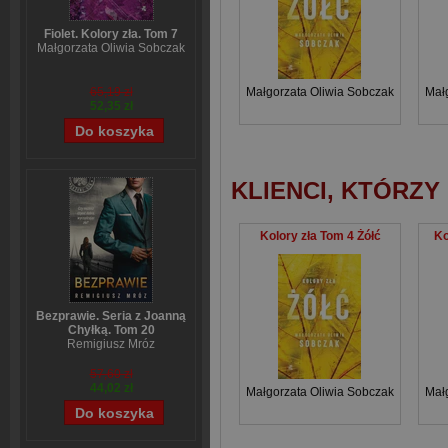
Fiolet. Kolory zła. Tom 7
Małgorzata Oliwia Sobczak
Małgorzata Oliwia Sobczak
Mał
65,19 zł
52,35 zł
KLIENCI, KTÓRZY
Kolory zła Tom 4 Żółć
Ko
Bezprawie. Seria z Joanną
Chyłką. Tom 20
Remigiusz Mróz
57,60 zł
44,02 zł
Małgorzata Oliwia Sobczak
Mał