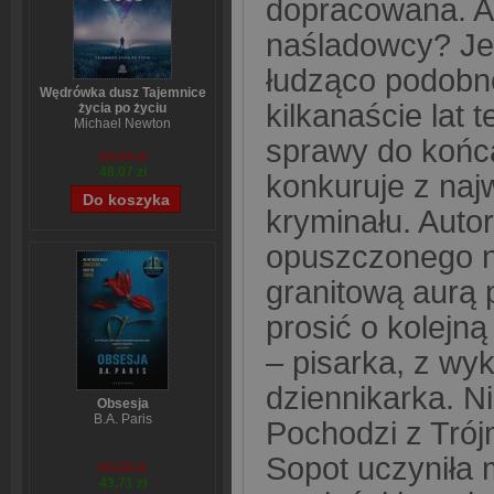
dopracowana. A
naśladowcy? Jes
łudząco podobne
Wędrówka dusz Tajemnice
kilkanaście lat 
życia po życiu
Michael Newton
sprawy do końc
59,84 zł
48,07 zł
konkuruje z naj
kryminału. Auto
opuszczonego n
granitową aurą 
prosić o kolejn
– pisarka, z wyk
dziennikarka. Ni
Obsesja
B.A. Paris
Pochodzi z Trój
Sopot uczyniła 
54,39 zł
43,71 zł