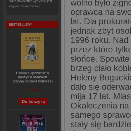
wolno było zign
Nasz newsletter wysyłany jest
zwykle raz na miesiąc.
oprawca na swoją
lat. Dla prokur
BESTSELLERY
jednak zbyt oso
1996 roku. Nad
przez które tyl
słońce. Spowit
brzeg ciało kobi
Chłopki Opowieść o
Heleny Boguckie
naszych babkach
Joanna Kuciel-Frydryszak
dało się oderwa
70,44 zł
mija 17 lat. Mi
56,55 zł
Okaleczenia na 
samego sprawcę.
stały się bardzi