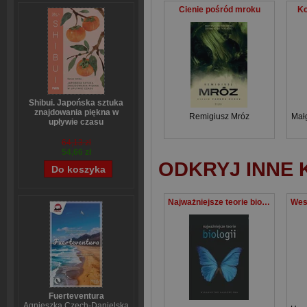
Cienie pośród mroku
Ko
Shibui. Japońska sztuka
znajdowania piękna w
Remigiusz Mróz
Mał
upływie czasu
Sanae Ishida
64,13 zł
54,66 zł
ODKRYJ INNE 
Najważniejsze teorie biologii
Fuerteventura
Agnieszka Czech-Danielska