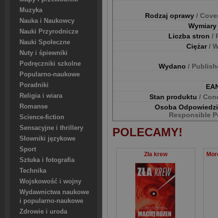
Muzyka
Rodzaj oprawy
/ Cove
Nauka i Naukowcy
Wymiar
Nauki Przyrodnicze
Liczba stron
/
Nauki Społeczne
Ciężar
/ 
Nuty i śpiewniki
Podręczniki szkolne
Wydano
/ Publis
Popularno-naukowe
Poradniki
EA
Religia i wiara
Stan produktu
/ Con
Osoba Odpowiedz
Romanse
Responsible P
Science-fiction
Sensacyjne i thrillery
POLECAMY!
Słowniki językowe
Sport
Zła krew
Sztuka i fotografia
Technika
Wojskowość i wojny
Wydawnictwa naukowe
i popularno-naukowe
Zdrowie i uroda