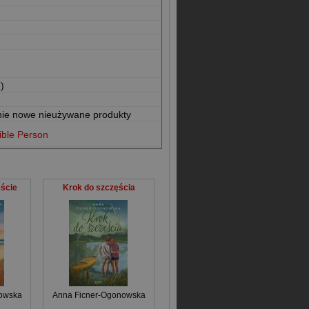
)
nie nowe nieużywane produkty
ible Person
ście
Krok do szczęścia
owska
Anna Ficner-Ogonowska