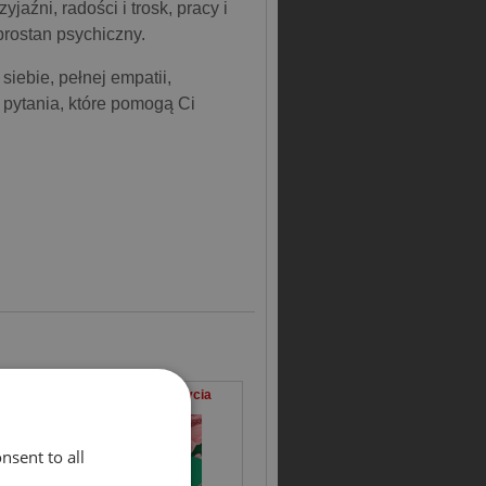
yjaźni, radości i trosk, pracy i
rostan psychiczny.
siebie, pełnej empatii,
 i pytania, które pomogą Ci
Zbuduj swoje szczęście Vademecum życia spełnionego
Świętowanie życia
nsent to all