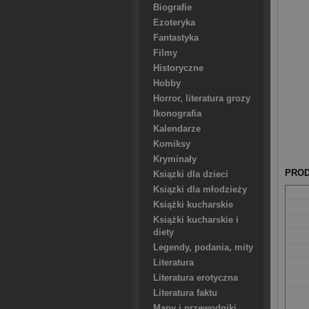
Biografie
Ezoteryka
Fantastyka
Filmy
Historyczne
Hobby
Horror, literatura grozy
Ikonografia
Kalendarze
Komiksy
Kryminały
PROD
Ksiązki dla dzieci
Ksiązki dla młodzieży
Książki kucharskie
Książki kucharskie i
diety
Legendy, podania, mity
Literatura
Literatura erotyczna
Literatura faktu
Mapy i przewodniki