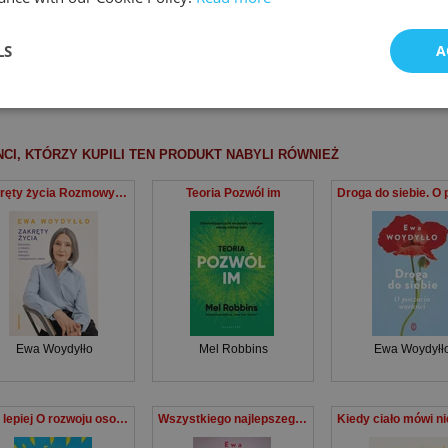
LS
A
Ewa Woydyłło
Ewa Woydyłło
Grażyna Talla
NCI, KTÓRZY KUPILI TEN PRODUKT NABYLI RÓWNIEŻ
Zakręty życia Rozmowy o miłości, depresji, nałogach i odnajdywaniu siebie
Teoria Pozwól im
Ewa Woydyłło
Mel Robbins
Ewa Woydyłł
Żyć lepiej O rozwoju osobistym
Wszystkiego najlepszego! Jak dbać o własne szczęście