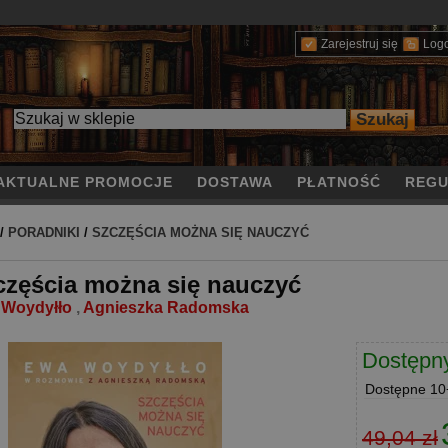
Zarejestruj się
Log
AKTUALNE PROMOCJE
DOSTAWA
PŁATNOŚĆ
REGU
/
PORADNIKI
/
SZCZĘŚCIA MOŻNA SIĘ NAUCZYĆ
częścia można się nauczyć
 Woydyłło
,
Agnieszka Radomska
Dostępn
Dostępne
10+
49,04 zł