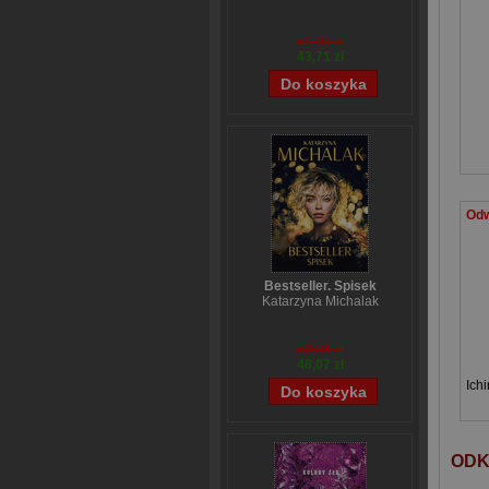
54,39 zł
43,71 zł
Bestseller. Spisek
Katarzyna Michalak
59,84 zł
48,07 zł
Ichi
ODK