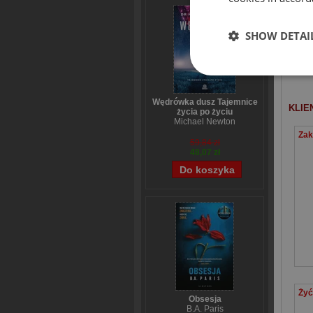
SHOW DETAI
Wędrówka dusz Tajemnice
KLIE
życia po życiu
Michael Newton
59,84 zł
48,07 zł
Obsesja
B.A. Paris