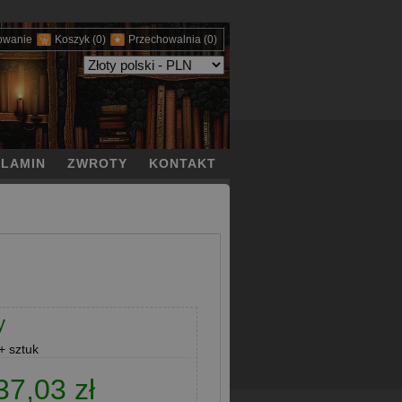
owanie
Koszyk
(0)
Przechowalnia
(0)
LAMIN
ZWROTY
KONTAKT
y
 sztuk
37,03 zł