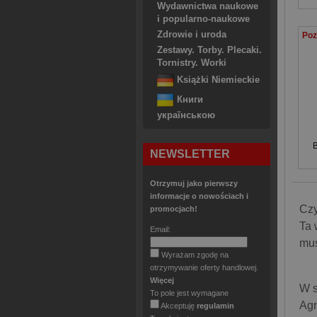
Wydawnictwa naukowe
i popularno-naukowe
Zdrowie i uroda
Zestawy. Torby. Plecaki.
Tornistry. Worki
Książki Niemieckie
Книги
українською
NEWSLETTER
Otrzymuj jako pierwszy
informacje o nowościach i
Czy
promocjach!
Ta 
Email:
mus
Wyrażam zgodę na
otrzymywanie oferty handlowej.
Więcej
W 
To pole jest wymagane
Agn
Akceptuję
regulamin