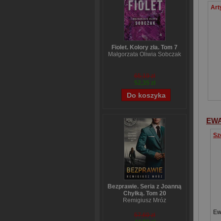
Fiolet. Kolory zła. Tom 7
Małgorzata Oliwia Sobczak
65,19 zł
52,35 zł
EW
Bezprawie. Seria z Joanną
Chyłką. Tom 20
Remigiusz Mróz
Ew
57,60 zł