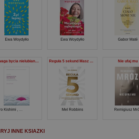
Ewa Woydyłło
Ewa Woydyłło
Gabor Maté
Odwaga bycia nielubianym Japoński fenomen, który pokazuje, jak być wolnym i odmienić własne życie
Reguła 5 sekund Masz wszystko czego potrzebujesz, aby odmienić swoje życie
Nie ufaj mu
ro Kishimi
,
Fumitake Koga
Mel Robbins
Remigiusz Mr
RYJ INNE KSIAZKI