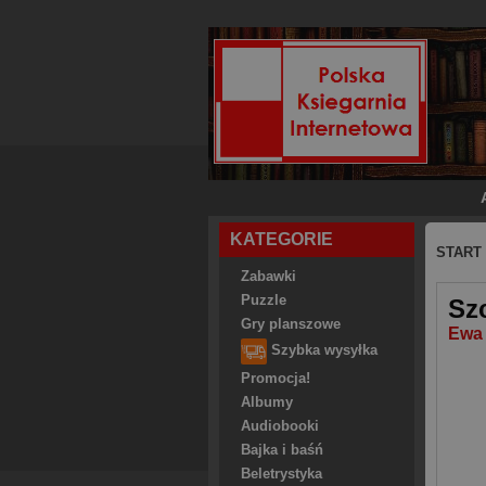
KATEGORIE
START
Zabawki
Puzzle
Sz
Gry planszowe
Ewa
Szybka wysyłka
Promocja!
Albumy
Audiobooki
Bajka i baśń
Beletrystyka