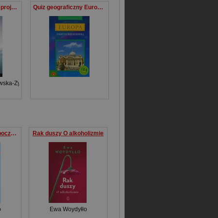
Homo liberalis jako projekt edukacyjny Od emancypacji do funkcjonalności
Quiz geograficzny Europa z Martyną Wojciechowską
wska-Zychowicz
Droga do siebie. O poczuciu wartości
Rak duszy O alkoholizmie
o
Ewa Woydyłło