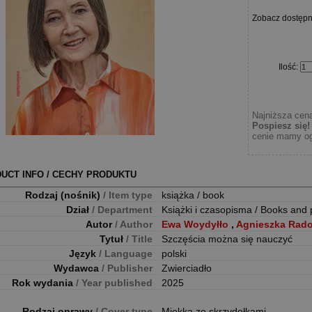
Zobacz dostęp
Ilość
:
Najniższa cena
Pospiesz się!
cenie mamy og
UCT INFO / CECHY PRODUKTU
Rodzaj (nośnik)
/ Item type
książka / book
Dział
/ Department
Książki i czasopisma / Books and 
Autor
/ Author
Ewa Woydyłło
,
Agnieszka Rad
Tytuł
/ Title
Szczęścia można się nauczyć
Język
/ Language
polski
Wydawca
/ Publisher
Zwierciadło
Rok wydania
/ Year published
2025
Rodzaj oprawy
/ Cover type
Miękka ze skrzydełkami