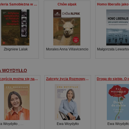
Artyleria Samobieżna w Polskich Siłach Zbrojny organizacja działania wyposażenie
Chów alpak
Zbigniew Lalak
Morales Anna Villavicencio
Małgorzata Lewarto
A WOYDYŁŁO
Szczęścia można się nauczyć
Zakręty życia Rozmowy o miłości, depresji, nałogach i odnajdywaniu siebie
a Woydyłło
,
Agnieszka Radomska
Ewa Woydyłło
Ewa Woydyłł