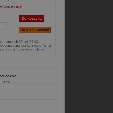
ne
formy płatności
.
 z ostatnich 30 dni: 37,03 zł
Obecna cena jest korzystna. W tej
raniczoną liczbę egzemplarzy.
periodicals
omska