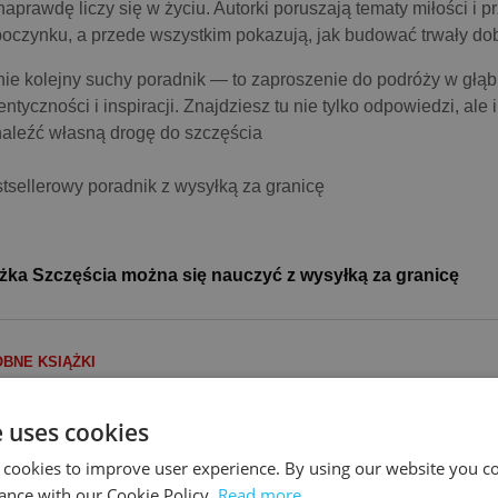
naprawdę liczy się w życiu. Autorki poruszają tematy miłości i prz
oczynku, a przede wszystkim pokazują, jak budować trwały dob
nie kolejny suchy poradnik — to zaproszenie do podróży w głąb 
entyczności i inspiracji. Znajdziesz tu nie tylko odpowiedzi, ale
aleźć własną drogę do szczęścia
tsellerowy poradnik z wysyłką za granicę
żka Szczęścia można się nauczyć z wysyłką za granicę
BNE KSIĄŻKI
Szczęście każdego dnia Pakiet: Szczęścia można się nauczyć/ Każdy dzień to szansa
Wszystkiego najlepszego! Jak dbać o własne szczęście
e uses cookies
 cookies to improve user experience. By using our website you co
ance with our Cookie Policy.
Read more