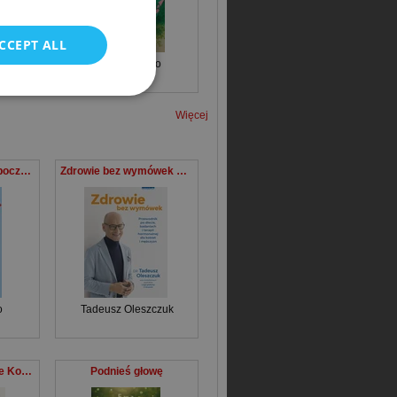
CCEPT ALL
r
Ewa Woydyłło
Więcej
Droga do siebie. O poczuciu wartości
Zdrowie bez wymówek Przewodnik po diecie, badaniach i terapii hormonalnej dla kobiet i mężczyzn
o
Tadeusz Oleszczuk
Kiedy ciało mówi nie Koszty ukrytego stresu
Podnieś głowę