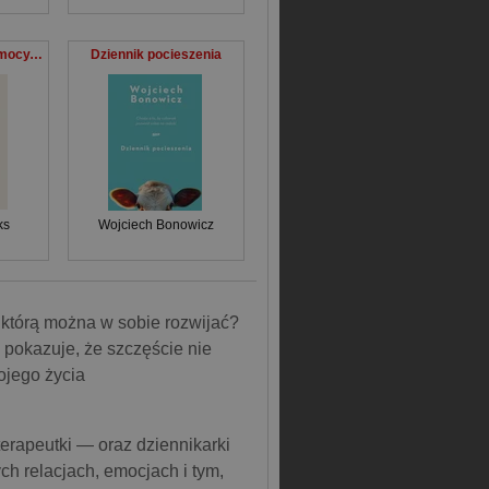
Odkrywanie nowej mocy. W poszukiwaniu spełnienia, harmonii i celu w drugim rozdziale życia
Dziennik pocieszenia
ks
Wojciech Bonowicz
, którą można w sobie rozwijać?
y pokazuje, że szczęście nie
ojego życia
erapeutki — oraz dziennikarki
ch relacjach, emocjach i tym,