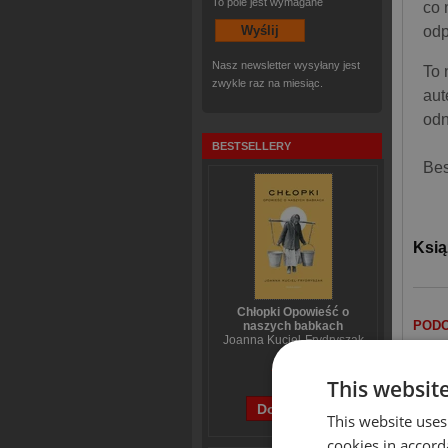
To pole jest wymagane
co 
odp
Nasz newsletter wysyłany jest
To 
zwykle raz na miesiąc.
aut
odn
BESTSELLERY
Bes
Ksią
Chłopki Opowieść o
PODO
naszych babkach
Joanna Kuciel-Frydryszak
70,44 zł
This websit
56,55 zł
This website uses
cookies in accord