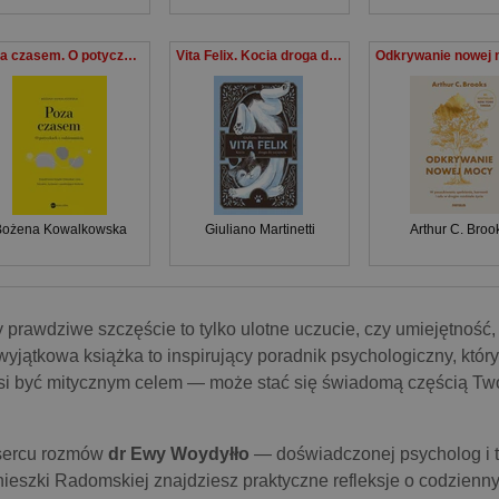
Poza czasem. O potyczkach z codziennością
Vita Felix. Kocia droga do szczęścia
Bożena Kowalkowska
Giuliano Martinetti
Arthur C. Broo
 prawdziwe szczęście to tylko ulotne uczucie, czy umiejętność
wyjątkowa książka to inspirujący poradnik psychologiczny, któr
i być mitycznym celem — może stać się świadomą częścią Tw
sercu rozmów
dr Ewy Woydyłło
— doświadczonej psycholog i t
ieszki Radomskiej znajdziesz praktyczne refleksje o codzienny