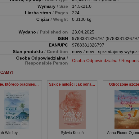
Wymiary
/ Size
14.5x21.0
Liczba stron
/ Pages
224
Ciężar
/ Weight
0,3100 kg
Wydano
/ Published on
23.04.2025
ISBN
9788381326797 (9788381326797
EAN/UPC
9788381326797
Stan produktu
/ Condition
nowy / new - sprzedajemy wyłącz
Osoba Odpowiedzialna
/
Osoba Odpowiedzialna / Respons
Responsible Person
CAMY!
Życie, którego pragniesz Sztuka i nauka sięgania po szczęście
Szkice miłości Jak odnaleźć drogę do siebie i swojego szczęścia
Odroczone szczę
ah Winfrey
,
Arthur C. Brooks
Sylwia Kocoń
Anna Ficner-Ogon