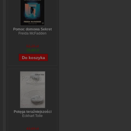
Pomoc domowa Sekret
Freida McFadden
52,25 zł
39,44 zł
Potęga teraźniejszości
Eckhart Tolle
43,69 zł