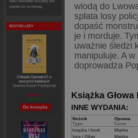
Nasz newsletter wysyłany jest
wiodą do Lwowa
zwykle raz na miesiąc.
splata losy poli
dopaść monstru
BESTSELLERY
je i morduje. T
uważnie śledzi k
manipuluje. A w 
doprowadza Pop
Chłopki Opowieść o
naszych babkach
Joanna Kuciel-Frydryszak
Książka Głowa 
70,44 zł
56,55 zł
INNE WYDANIA:
Nośnik
Oprawa
Type
Cover
książka / book
Miękka
Inny / Other
Miękka