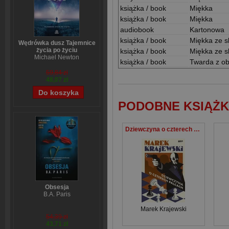
książka / book
Miękka
książka / book
Miękka
audiobook
Kartonowa
książka / book
Miękka ze s
Wędrówka dusz Tajemnice
życia po życiu
książka / book
Miękka ze s
Michael Newton
książka / book
Twarda z ob
59,84 zł
48,07 zł
PODOBNE KSIĄŻK
Dziewczyna o czterech palcach
Obsesja
B.A. Paris
Marek Krajewski
54,39 zł
43,71 zł