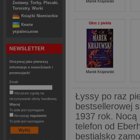
Marek Krajewski
Zestawy. Torby. Plecaki.
Tornistry. Worki
Książki Niemieckie
Głos z piekła
Книги
українською
NEWSLETTER
Otrzymuj jako pierwszy
informacje o nowościach i
Marek Krajewski
promocjach!
Email:
Łyssy po raz p
Wyrażam zgodę na
otrzymywanie oferty handlowej.
bestsellerowej s
Więcej
To pole jest wymagane
1937 rok. Nocą 
Akceptuję
regulamin
To pole jest wymagane
telefon od Eber
bestialsko zam