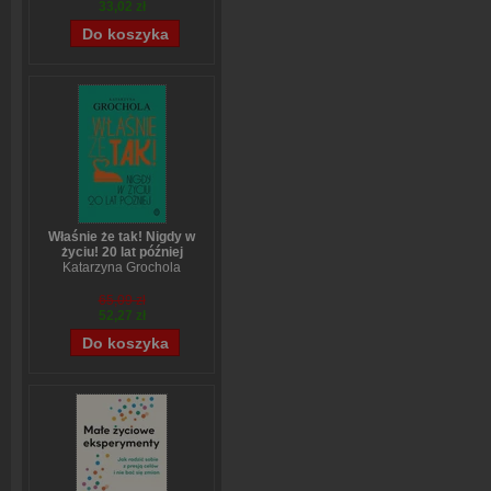
33,02 zł
Właśnie że tak! Nigdy w
życiu! 20 lat później
Katarzyna Grochola
65,09 zł
52,27 zł