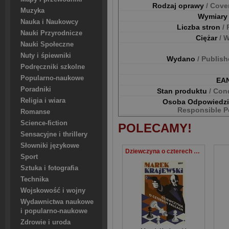
Rodzaj oprawy
/ Cove
Muzyka
Wymiar
Nauka i Naukowcy
Liczba stron
/
Nauki Przyrodnicze
Ciężar
/ 
Nauki Społeczne
Nuty i śpiewniki
Wydano
/ Publis
Podręczniki szkolne
Popularno-naukowe
EA
Poradniki
Stan produktu
/ Con
Religia i wiara
Osoba Odpowiedz
Responsible P
Romanse
Science-fiction
POLECAMY!
Sensacyjne i thrillery
Słowniki językowe
Dziewczyna o czterech palcach
Sport
Sztuka i fotografia
Technika
Wojskowość i wojny
Wydawnictwa naukowe
i popularno-naukowe
Zdrowie i uroda