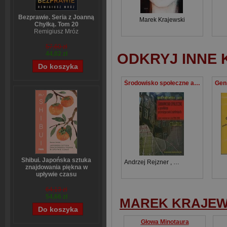
Bezprawie. Seria z Joanną
Marek Krajewski
Chyłką. Tom 20
Remigiusz Mróz
57,60 zł
44,02 zł
ODKRYJ INNE 
Środowisko społeczne a problem przestępczości nieletnich Terapia w resocjalizacji część 3, dane statystyczne z lat 1994-2006
Shibui. Japońska sztuka
Andrzej Rejzner
,
Justyna Jóźwiak
znajdowania piękna w
upływie czasu
Sanae Ishida
64,13 zł
54,66 zł
MAREK KRAJEW
Głowa Minotaura