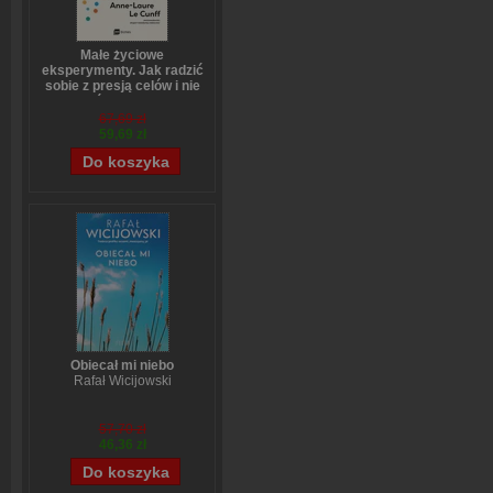
Małe życiowe
eksperymenty. Jak radzić
sobie z presją celów i nie
bać się zmian
Anne-Laure LeCunff
67,69 zł
59,69 zł
Obiecał mi niebo
Rafał Wicijowski
57,70 zł
46,36 zł