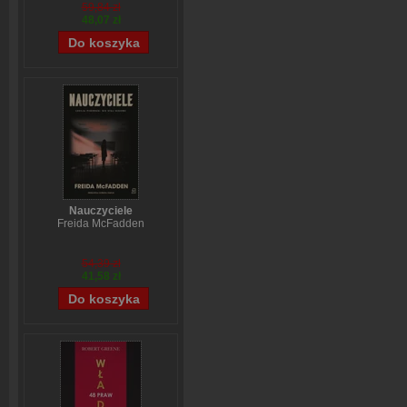
59,84 zł
48,07 zł
Nauczyciele
Freida McFadden
54,39 zł
41,58 zł