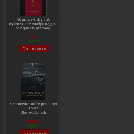
48 praw władzy Jak
wykorzystać manipulację do
osiągnięcia przewagi
Robert Greene
59,84 zł
48,07 zł
Schronisko, które przestało
istnieć
Sławek Gortych
52,25 zł
42,00 zł