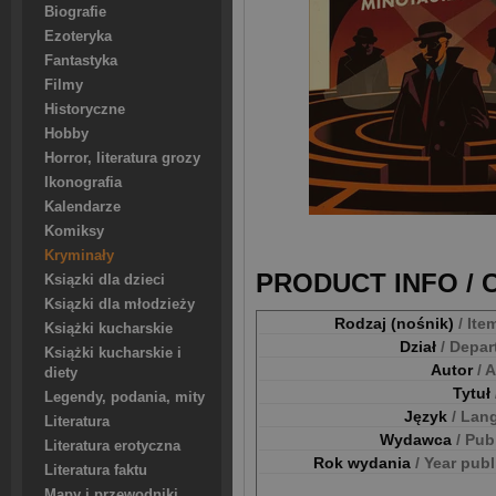
Biografie
Ezoteryka
Fantastyka
Filmy
Historyczne
Hobby
Horror, literatura grozy
Ikonografia
Kalendarze
Komiksy
Kryminały
PRODUCT INFO /
Ksiązki dla dzieci
Ksiązki dla młodzieży
Rodzaj (nośnik)
/ Ite
Książki kucharskie
Dział
/ Depa
Książki kucharskie i
Autor
/ 
diety
Tytuł
Legendy, podania, mity
Język
/ Lan
Literatura
Wydawca
/ Pub
Literatura erotyczna
Rok wydania
/ Year pub
Literatura faktu
Mapy i przewodniki