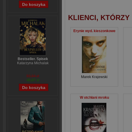
KLIENCI, KTÓRZY
Erynie wyd. kieszonkowe
Bestseller. Spisek
Katarzyna Michalak
59,84 zł
Marek Krajewski
48,07 zł
W otchłani mroku