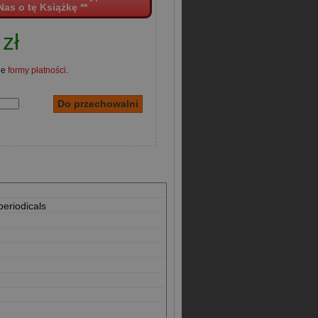
Nas o tę Książkę **
zł
ne
formy płatności
.
periodicals