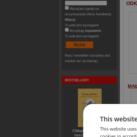
ODK
Wyrażam zgodę na
otrzymywanie oferty handlowej.
Więcej
To pole jest wymagane
Akceptuję
regulamin
To pole jest wymagane
Nasz newsletter wysyłany jest
zwykle raz na miesiąc.
BESTSELLERY
MA
This websit
This website uses
Chłopki Opowieść o
naszych babkach
cookies in accord