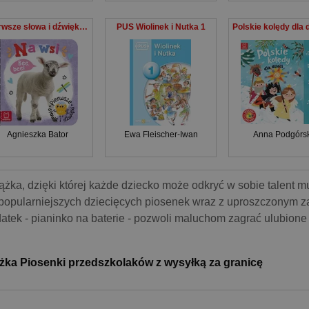
Pierwsze słowa i dźwięki Na wsi
PUS Wiolinek i Nutka 1
Agnieszka Bator
Ewa Fleischer-Iwan
Anna Podgórs
ążka, dzięki której każde dziecko może odkryć w sobie talent m
popularniejszych dziecięcych piosenek wraz z uproszczonym 
atek - pianinko na baterie - pozwoli maluchom zagrać ulubione
żka Piosenki przedszkolaków z wysyłką za granicę