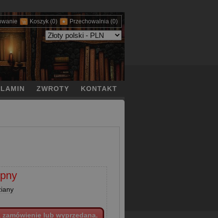
owanie
Koszyk
(0)
Przechowalnia
(0)
LAMIN
ZWROTY
KONTAKT
epny
ziany
a zamówienie lub wyprzedana.