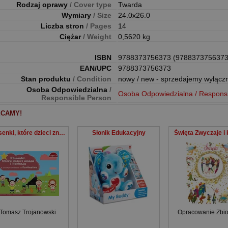
Rodzaj oprawy
/ Cover type
Twarda
Wymiary
/ Size
24.0x26.0
Liczba stron
/ Pages
14
Ciężar
/ Weight
0,5620 kg
ISBN
9788373756373 (9788373756373
EAN/UPC
9788373756373
Stan produktu
/ Condition
nowy / new - sprzedajemy wyłącz
Osoba Odpowiedzialna
/
Osoba Odpowiedzialna / Respons
Responsible Person
CAMY!
Piosenki, które dzieci znają i kochają... cz.1
Słonik Edukacyjny
Święta Zwyczaje i 
Tomasz Trojanowski
Opracowanie Zbi