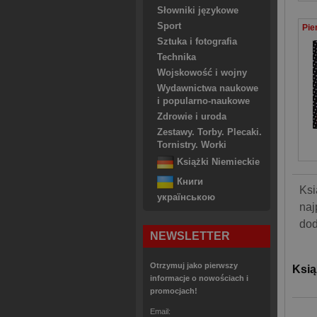
Słowniki językowe
Sport
Sztuka i fotografia
Technika
Wojskowość i wojny
Wydawnictwa naukowe
i popularno-naukowe
Zdrowie i uroda
Zestawy. Torby. Plecaki.
Tornistry. Worki
Książki Niemieckie
Книги
Ksi
українською
naj
dod
NEWSLETTER
Otrzymuj jako pierwszy
Ksią
informacje o nowościach i
promocjach!
Email: