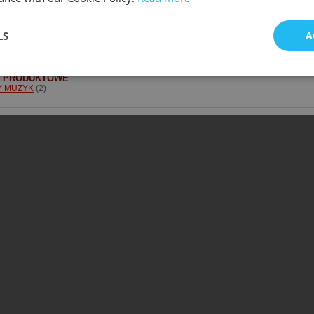
Opracowanie Zbior
LS
A
I PRODUKTOWE
Y MUZYK
(2)