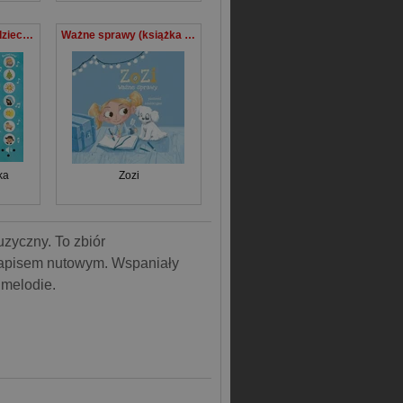
Polskie kolędy dla dzieci. Słuchaj i śpiewaj
Ważne sprawy (książka + CD)
ka
Zozi
uzyczny. To zbiór
zapisem nutowym. Wspaniały
 melodie.