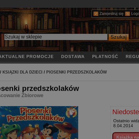
Zarejestruj się
Log
AKTUALNE PROMOCJE
DOSTAWA
PŁATNOŚĆ
REGU
/
KSIĄZKI DLA DZIECI
/
PIOSENKI PRZEDSZKOLAKÓW
osenki przedszkolaków
cowanie Zbiorowe
Niedost
Ostatnio wid
8.04.2014
Książka n