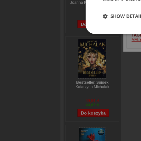
Joanna Kuciel-Frydryszak
70,44 zł
SHOW DETAI
56,55 zł
TAG
MAŁ
Bestseller. Spisek
Katarzyna Michalak
59,84 zł
48,07 zł