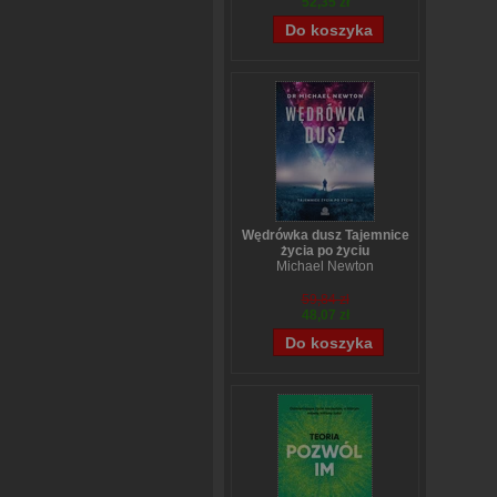
52,35 zł
Wędrówka dusz Tajemnice
życia po życiu
Michael Newton
59,84 zł
48,07 zł