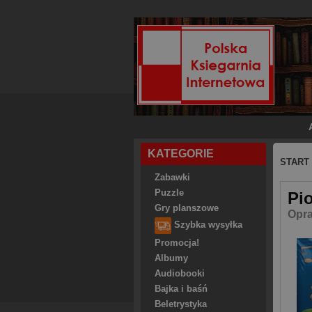
KATEGORIE
START
Zabawki
Puzzle
Pi
Gry planszowe
Opra
Szybka wysyłka
Promocja!
Albumy
Audiobooki
Bajka i baśń
Beletrystyka