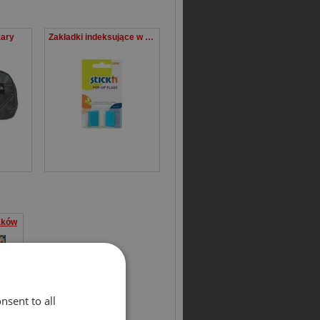
zary
Zakładki indeksujące w podajniku 45x25mm 50 niebieskie
aków
nsent to all