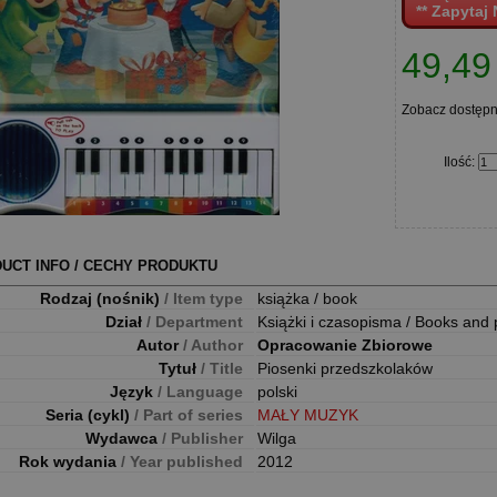
** Zapytaj 
49,49 
Zobacz dostęp
Ilość
:
UCT INFO / CECHY PRODUKTU
Rodzaj (nośnik)
/ Item type
książka / book
Dział
/ Department
Książki i czasopisma / Books and 
Autor
/ Author
Opracowanie Zbiorowe
Tytuł
/ Title
Piosenki przedszkolaków
Język
/ Language
polski
Seria (cykl)
/ Part of series
MAŁY MUZYK
Wydawca
/ Publisher
Wilga
Rok wydania
/ Year published
2012