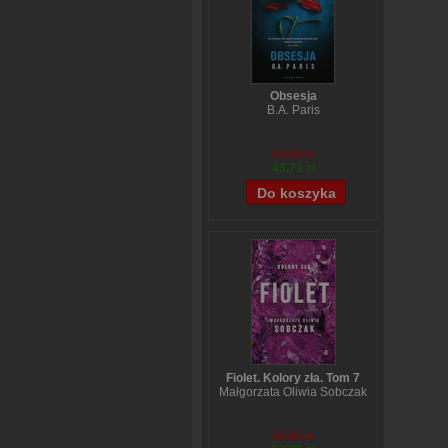
Obsesja
B.A. Paris
54,39 zł
43,71 zł
Fiolet. Kolory zła. Tom 7
Małgorzata Oliwia Sobczak
65,19 zł