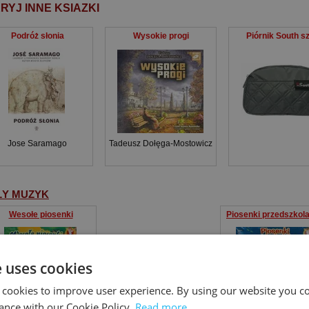
RYJ INNE KSIAZKI
Podróż słonia
Wysokie progi
Piórnik South s
Jose Saramago
Tadeusz Dołęga-Mostowicz
ŁY MUZYK
Wesołe piosenki
Piosenki przedszkol
e uses cookies
 cookies to improve user experience. By using our website you co
ance with our Cookie Policy.
Read more