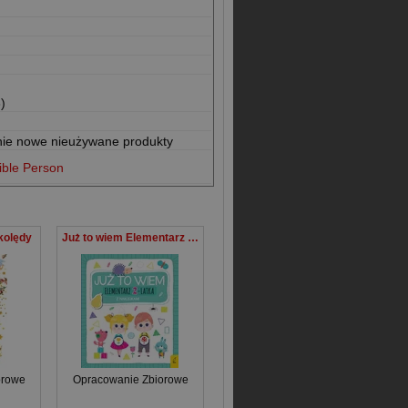
)
nie nowe nieużywane produkty
ible Person
kolędy
Już to wiem Elementarz 2-latka z naklejkami
orowe
Opracowanie Zbiorowe