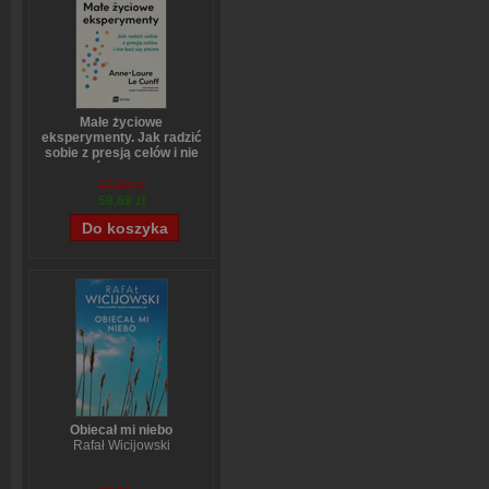
Małe życiowe
eksperymenty. Jak radzić
sobie z presją celów i nie
bać się zmian
Anne-Laure LeCunff
67,69 zł
59,69 zł
Obiecał mi niebo
Rafał Wicijowski