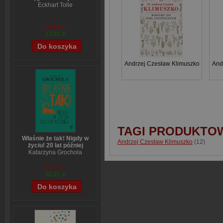
Eckhart Tolle
43,69 zł
33,02 zł
Andrzej Czesław Klimuszko
And
TAGI PRODUKTO
Właśnie że tak! Nigdy w
Andrzej Czesław Klimuszko
(12)
życiu! 20 lat później
Katarzyna Grochola
65,09 zł
52,27 zł