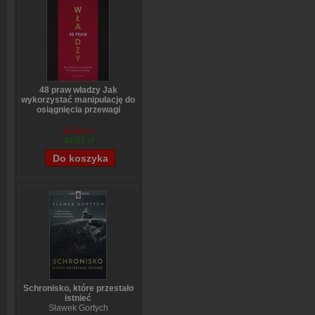
48 praw władzy Jak
wykorzystać manipulację do
osiągnięcia przewagi
Robert Greene
59,84 zł
48,07 zł
Schronisko, które przestało
istnieć
Sławek Gortych