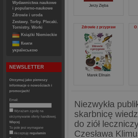
Wydawnictwa naukowe
Jerzy Zięba
i popularno-naukowe
Zdrowie i uroda
Zestawy. Torby. Plecaki.
Zdrowie z przypraw
O 
Tornistry. Worki
Książki Niemieckie
Книги
українською
NEWSLETTER
Marek Ellnain
Otrzymuj jako pierwszy
informacje o nowościach i
promocjach!
Email:
Niezwykła publi
Wyrażam zgodę na
skarbnicę wiedz
otrzymywanie oferty handlowej.
do ziół lecznicz
Więcej
To pole jest wymagane
Czesława Klimus
Akceptuję
regulamin