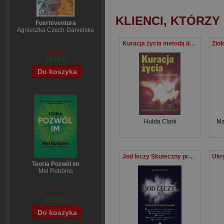
KLIENCI, KTÓRZY
Fuerteventura
Agnieszka Czech-Danielska
Kuracja życia metodą dr Clark
38,44 zł
28,33 zł
Hulda Clark
Ma
Jod leczy Skuteczny program terapii
Teoria Pozwól im
Mel Robbins
59,74 zł
45,06 zł