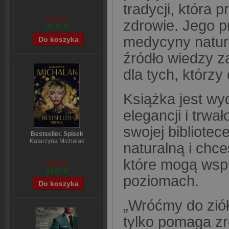
tradycji, która
54,39 zł
zdrowie. Jego p
43,71 zł
medycyny natura
źródło wiedzy z
dla tych, którzy
Książka jest wy
elegancji i trwa
swojej bibliotec
Bestseller. Spisek
Katarzyna Michalak
naturalną i chce
które mogą wspi
59,84 zł
48,07 zł
poziomach.
„Wróćmy do ziół 
tylko pomaga zr