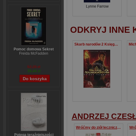
Lynne Farrow
ODKRYJ INNE 
Skarb narodów 2 Księga tajemnic
Pomoc domowa Sekret
Freida McFadden
52,25 zł
39,44 zł
ANDRZEJ CZES
Wróćmy do ziół leczniczych
Potęga teraźniejszości