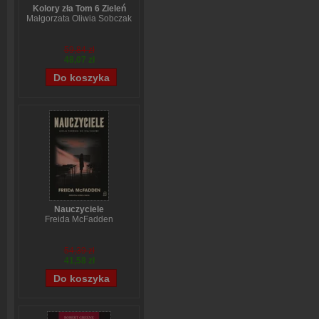
Kolory zła Tom 6 Zieleń
Małgorzata Oliwia Sobczak
59,84 zł
48,07 zł
Nauczyciele
Freida McFadden
54,39 zł
41,58 zł