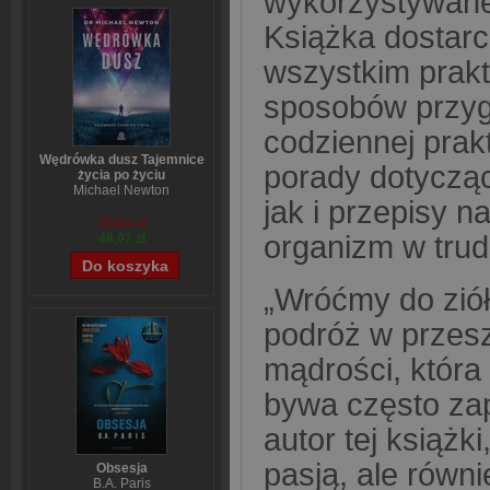
wykorzystywane 
Książka dostarcz
wszystkim prak
sposobów przyg
codziennej prak
Wędrówka dusz Tajemnice
porady dotyczą
życia po życiu
Michael Newton
jak i przepisy n
59,84 zł
organizm w trud
48,07 zł
„Wróćmy do ziół
podróż w przesz
mądrości, któr
bywa często zap
autor tej książki
pasją, ale równ
Obsesja
B.A. Paris