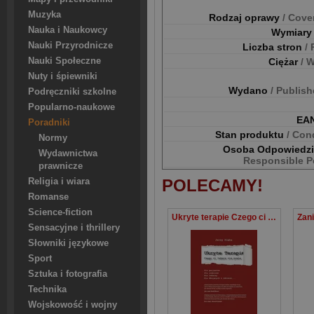
Muzyka
Rodzaj oprawy
/ Cove
Nauka i Naukowcy
Wymiar
Nauki Przyrodnicze
Liczba stron
/
Nauki Społeczne
Ciężar
/ 
Nuty i śpiewniki
Wydano
/ Publis
Podręczniki szkolne
Popularno-naukowe
EA
Poradniki
Stan produktu
/ Con
Normy
Osoba Odpowiedz
Wydawnictwa
Responsible P
prawnicze
Religia i wiara
POLECAMY!
Romanse
Science-fiction
Ukryte terapie Czego ci lekarz nie powie
Sensacyjne i thrillery
Słowniki językowe
Sport
Sztuka i fotografia
Technika
Wojskowość i wojny