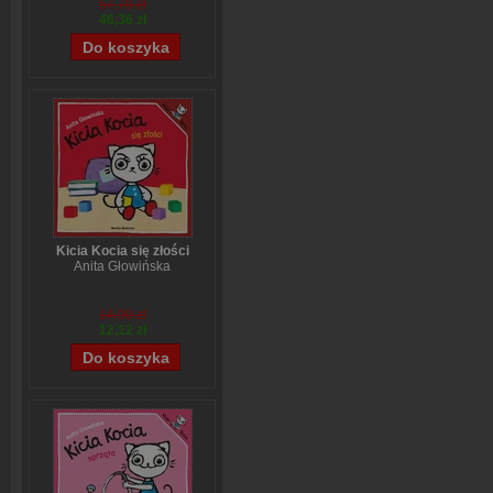
57,70 zł
46,36 zł
Kicia Kocia się złości
Anita Głowińska
14,90 zł
12,12 zł