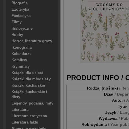
Biografie
Ezoteryka
Fantastyka
Filmy
Historyczne
Hobby
Horror, literatura grozy
Ikonografia
Kalendarze
Komiksy
Kryminały
Ksiązki dla dzieci
PRODUCT INFO /
Ksiązki dla młodzieży
Książki kucharskie
Rodzaj (nośnik)
/ Ite
Książki kucharskie i
Dział
/ Depa
diety
Autor
/ 
Legendy, podania, mity
Tytuł
Literatura
Język
/ Lan
Literatura erotyczna
Wydawca
/ Pub
Literatura faktu
Rok wydania
/ Year pub
Mapy i przewodniki