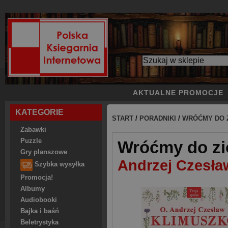
AKTUALNE PROMOCJE
KATEGORIE
START
/
PORADNIKI
/
WRÓĆMY DO Z
Zabawki
Puzzle
Wróćmy do zió
Gry planszowe
Andrzej Czesła
Szybka wysyłka
Promocja!
Albumy
Audiobooki
Bajka i baśń
Beletrystyka