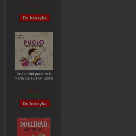
52,25 zł
42,00 zł
Pucio robi porządek
Marta Galewska-Kustra
33,09 zł
26,67 zł