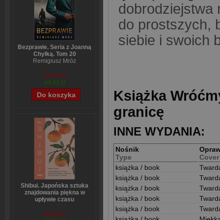
dobrodziejstwa n
do prostszych, 
siebie i swoich b
Bezprawie. Seria z Joanną
Chyłką. Tom 20
Remigiusz Mróz
57,60 zł
44,02 zł
Książka Wróćmy
granicę
INNE WYDANIA:
Nośnik
Opra
Type
Cover
książka / book
Tward
książka / book
Tward
Shibui. Japońska sztuka
książka / book
Tward
znajdowania piękna w
książka / book
Tward
upływie czasu
Sanae Ishida
książka / book
Tward
64,13 zł
książka / book
Miękk