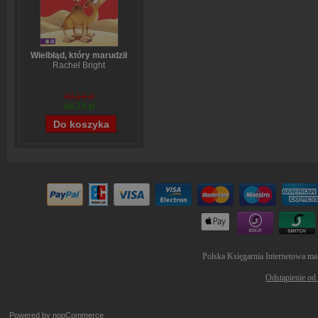
Wielbłąd, który marudził
Rachel Bright
49,14 zł
46,73 zł
Polska Księgarnia Internetowa ma
Odstąpienie od
Powered by
nopCommerce