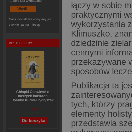
To pole jest wymagane
łączy w sobie m
praktycznymi w
Nasz newsletter wysyłany jest
wykorzystania z
zwykle raz na miesiąc.
Klimuszko, znan
dziedzinie ziela
BESTSELLERY
cennymi informa
przekazywane w
sposobów leczen
Publikacja ta je
Chłopki Opowieść o
zainteresowanyc
naszych babkach
Joanna Kuciel-Frydryszak
tych, którzy pr
70,44 zł
elementy holist
56,55 zł
przedstawia sze