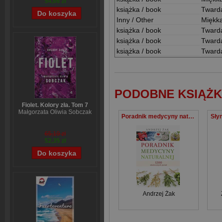
54,66 zł
książka / book
Tward
Inny / Other
Miękk
książka / book
Tward
książka / book
Tward
książka / book
Tward
PODOBNE KSIĄŻK
Fiolet. Kolory zła. Tom 7
Małgorzata Oliwia Sobczak
Poradnik medycyny naturalnej
Słyn
65,19 zł
52,35 zł
Andrzej Żak