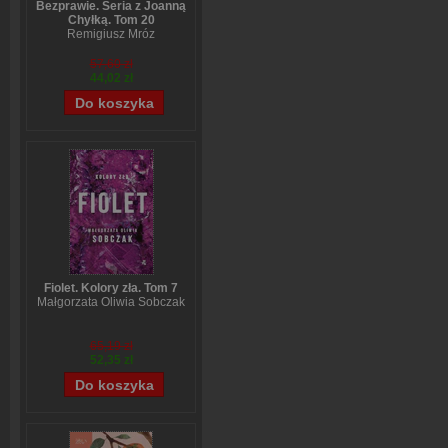
Bezprawie. Seria z Joanną
Chyłką. Tom 20
Remigiusz Mróz
57,60 zł
44,02 zł
Fiolet. Kolory zła. Tom 7
Małgorzata Oliwia Sobczak
65,19 zł
52,35 zł