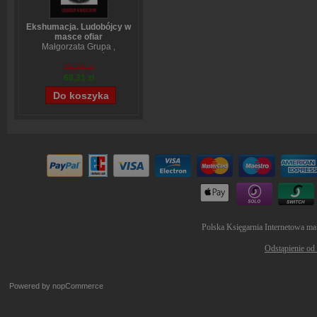
Ekshumacja. Ludobójcy w
masce ofiar
Małgorzata Grupa
,
Wojciech Sumliński
75,79 zł
68,31 zł
Polska Księgarnia Internetowa ma
Odstąpienie od
Powered by
nopCommerce