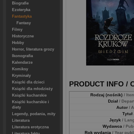
Biografie
Ezoteryka
Fantastyka
Fantasy
Filmy
Historyczne
Hobby
Horror, literatura grozy
Ikonografia
Kalendarze
Komiksy
Kryminały
PRODUCT INFO /
Ksiązki dla dzieci
Ksiązki dla młodzieży
Rodzaj (nośnik)
/ Ite
Książki kucharskie
Dział
/ Depa
Książki kucharskie i
Autor
/ 
diety
Tytuł
Legendy, podania, mity
Język
/ Lan
Literatura
Wydawca
/ Pub
Literatura erotyczna
Rok wydania
/ Year pub
Literatura faktu