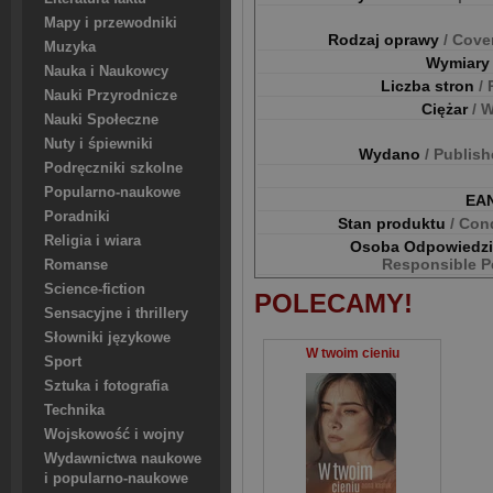
Mapy i przewodniki
Rodzaj oprawy
/ Cove
Muzyka
Wymiar
Nauka i Naukowcy
Liczba stron
/
Nauki Przyrodnicze
Ciężar
/ 
Nauki Społeczne
Nuty i śpiewniki
Wydano
/ Publis
Podręczniki szkolne
Popularno-naukowe
EA
Poradniki
Stan produktu
/ Con
Religia i wiara
Osoba Odpowiedz
Responsible P
Romanse
Science-fiction
POLECAMY!
Sensacyjne i thrillery
Słowniki językowe
W twoim cieniu
Sport
Sztuka i fotografia
Technika
Wojskowość i wojny
Wydawnictwa naukowe
i popularno-naukowe