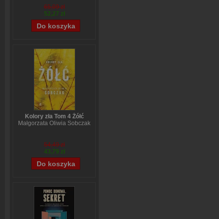
65,09 zł
52,27 zł
Kolory zła Tom 4 Żółć
Małgorzata Oliwia Sobczak
54,49 zł
43,79 zł