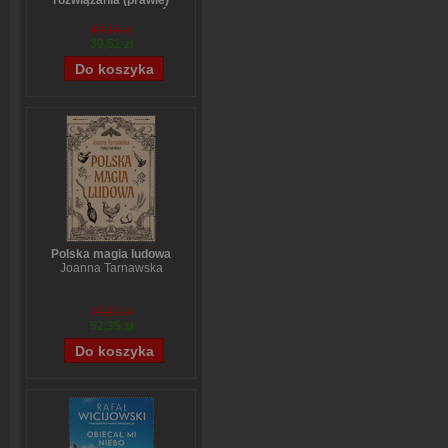
rozwiązania (prawie)
wszystkich problemów
Stefanie Stahl
49,14 zł
39,51 zł
Polska magia ludowa
Joanna Tarnawska
65,19 zł
52,35 zł