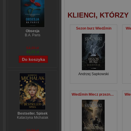
KLIENCI, KTÓRZY
Sezon burz Wiedźmin
Wie
Obsesja
B.A. Paris
54,39 zł
43,71 zł
Andrzej Sapkowski
Wiedźmin Miecz przeznaczenia
Wie
Bestseller. Spisek
Katarzyna Michalak
59,84 zł