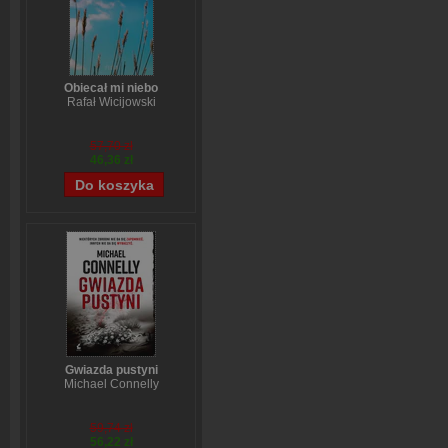
Obiecał mi niebo
Rafał Wicijowski
57,70 zł
46,36 zł
Gwiazda pustyni
Michael Connelly
59,74 zł
56,22 zł