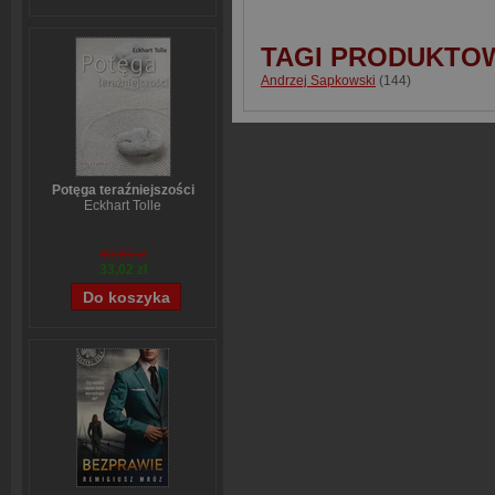
TAGI PRODUKTO
Andrzej Sapkowski
(144)
Potęga teraźniejszości
Eckhart Tolle
43,69 zł
33,02 zł