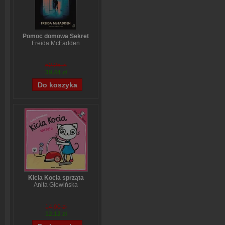
Pomoc domowa Sekret
Freida McFadden
52,25 zł
39,44 zł
Kicia Kocia sprząta
Anita Głowińska
14,90 zł
12,12 zł