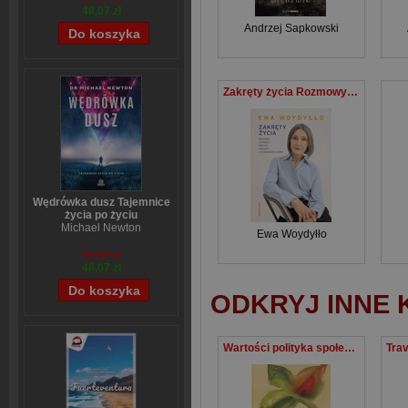
48,07 zł
Andrzej Sapkowski
Zakręty życia Rozmowy o miłości, depresji, nałogach i odnajdywaniu siebie
Wędrówka dusz Tajemnice
życia po życiu
Michael Newton
Ewa Woydyłło
59,84 zł
48,07 zł
ODKRYJ INNE 
Wartości polityka społeczeństwo