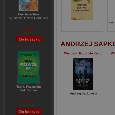
Fuerteventura
Agnieszka Czech-Danielska
pre-
38,44 zł
28,33 zł
ANDRZEJ SAPK
Wiedźmin Rozdroże Kruków
Wi
Teoria Pozwól im
Mel Robbins
Andrzej Sapkowski
59,74 zł
45,06 zł