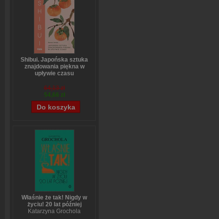
Shibui. Japońska sztuka
znajdowania piękna w
upływie czasu
Sanae Ishida
64,13 zł
54,66 zł
Właśnie że tak! Nigdy w
życiu! 20 lat później
Katarzyna Grochola