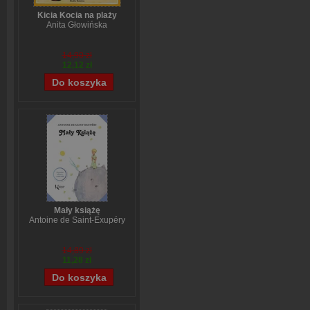
Kicia Kocia na plaży
Anita Głowińska
14,90 zł
12,12 zł
Mały książę
Antoine de Saint-Exupéry
14,89 zł
11,28 zł