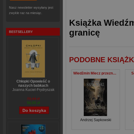
Nasz newsletter wysyłany jest
zwykle raz na miesiąc.
Książka Wiedźm
granicę
BESTSELLERY
PODOBNE KSIĄŻK
Wiedźmin Miecz przeznaczenia
S
Chłopki Opowieść o
naszych babkach
Joanna Kuciel-Frydryszak
70,44 zł
56,55 zł
Andrzej Sapkowski