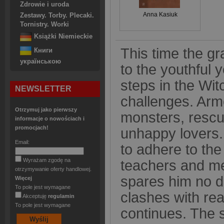
Zdrowie i uroda
Anna Kasiuk
Zestawy. Torby. Plecaki.
Tornistry. Worki
Książki Niemieckie
This time the g
Книги
українською
to the youthful y
steps in the Wi
NEWSLETTER
challenges. Arme
Otrzymuj jako pierwszy
monsters, rescu
informacje o nowościach i
promocjach!
unhappy lovers. A
Email:
to adhere to the
Wyrażam zgodę na
teachers and men
otrzymywanie oferty handlowej.
spares him no di
Więcej
To pole jest wymagane
clashes with rea
Akceptuję
regulamin
To pole jest wymagane
continues. The s