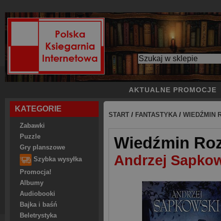
AKTUALNE PROMOCJE
KATEGORIE
START
/
FANTASTYKA
/
WIEDŹMIN 
Zabawki
Puzzle
Wiedźmin Ro
Gry planszowe
Andrzej Sapko
Szybka wysyłka
Promocja!
Albumy
Audiobooki
Bajka i baśń
Beletrystyka