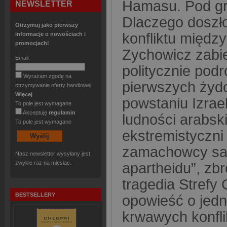
Hamasu. Pod gru
NEWSLETTER
Dlaczego doszło
Otrzymuj jako pierwszy
konfliktu międz
informacje o nowościach i
promocjach!
Zychowicz zabie
Email:
politycznie podr
Wyrażam zgodę na
pierwszych żyd
otrzymywanie oferty handlowej.
Więcej
powstaniu Izrae
To pole jest wymagane
Akceptuję
regulamin
ludności arabsk
To pole jest wymagane
ekstremistyczni
zamachowcy sam
Nasz newsletter wysyłany jest
zwykle raz na miesiąc.
apartheidu”, zb
tragedia Strefy 
BESTSELLERY
opowieść o jedn
krwawych konfli