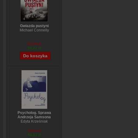
Gwiazda pustyni
Michael Connelly
59,74 zł
56,22 zł
Psycholog. Sprawa
Andrzeja Samsona
Edyta Krześniak
70,54 zł
56,63 zł