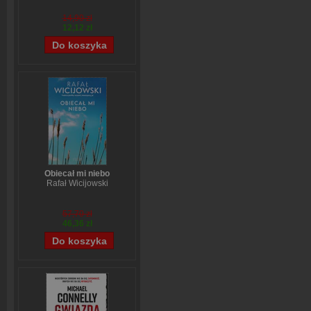
14,90 zł
12,12 zł
Obiecał mi niebo
Rafał Wicijowski
57,70 zł
46,36 zł