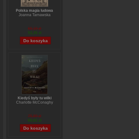
Polska magia ludowa
Joanna Tarnawska
65,19 zł
52,35 zł
Kiedyś były tu wilki
Charlotte McConaghy
75,89 zł
60,91 zł