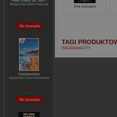
Fiolet. Kolory zła. Tom 7
Małgorzata Oliwia Sobczak
Piotr Zychowicz
65,19 zł
52,35 zł
TAGI PRODUKTO
Piotr Zychowicz
(55)
Fuerteventura
Agnieszka Czech-Danielska
38,44 zł
28,33 zł