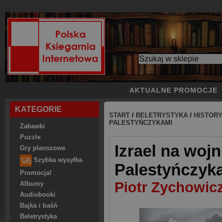
AKTUALNE PROMOCJE
KATEGORIE
START
/
BELETRYSTYKA
/
HISTOR
PALESTYŃCZYKAMI
Zabawki
Puzzle
Izrael na wojn
Gry planszowe
Szybka wysyłka
Palestyńczyk
Promocja!
Piotr Zychowic
Albumy
Audiobooki
Bajka i baśń
Beletrystyka