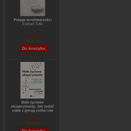
Potęga teraźniejszości
Eckhart Tolle
43,69 zł
33,02 zł
Małe życiowe
eksperymenty. Jak radzić
sobie z presją celów i nie
bać się zmian
Anne-Laure LeCunff
67,69 zł
59,69 zł