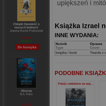
upiększeń i mit
Książka Izrael 
Chłopki Opowieść o
naszych babkach
Joanna Kuciel-Frydryszak
INNE WYDANIA:
70,44 zł
56,55 zł
Nośnik
Oprawa
Type
Cover
książka / book
Twarda z 
PODOBNE KSIĄŻK
Pokój z widokiem na wojnę Historia Izraela
Obsesja
B.A. Paris
54,39 zł