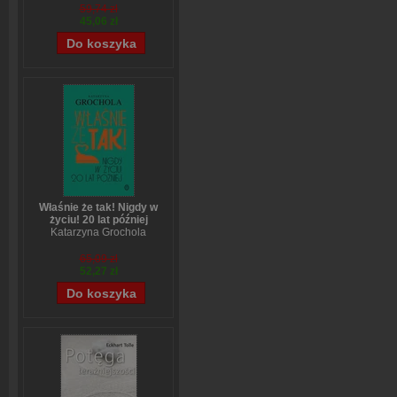
59,74 zł
45,06 zł
Właśnie że tak! Nigdy w
życiu! 20 lat później
Katarzyna Grochola
65,09 zł
52,27 zł