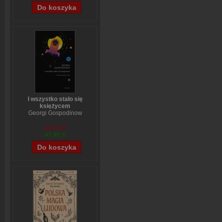
I wszystko stało się
księżycem
Georgi Gospodinow
59,74 zł
47,99 zł