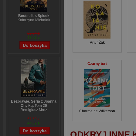
Bestseller. Spisek
Katarzyna Michalak
59,84 zł
48,07 zł
Artur Żak
Czarny tort
Bezprawie. Seria z Joanną
Chyłką. Tom 20
Remigiusz Mróz
Charmaine Wilkerson
57,60 zł
44,02 zł
ODKRYJ INNE 