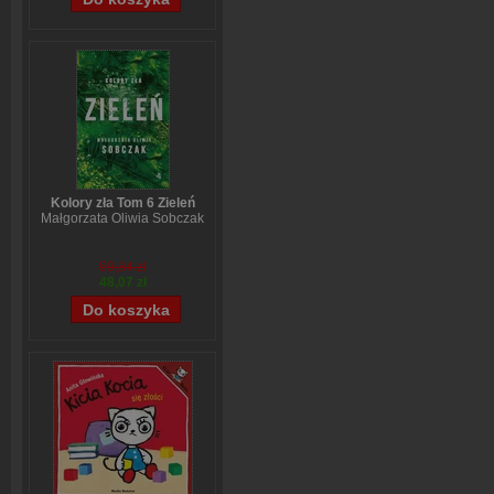
Kolory zła Tom 6 Zieleń
Małgorzata Oliwia Sobczak
59,84 zł
48,07 zł