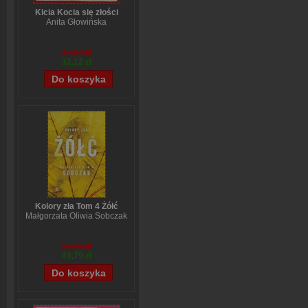
Kicia Kocia się złości
Anita Głowińska
14,90 zł
12,12 zł
Kolory zła Tom 4 Żółć
Małgorzata Oliwia Sobczak
54,49 zł
43,79 zł