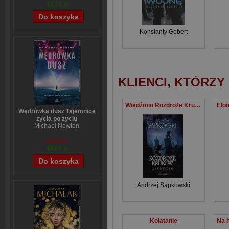
43,71 zł
Konstanty Gebert
KLIENCI, KTÓRZY
Wiedźmin Rozdroże Kruków
Wędrówka dusz Tajemnice
życia po życiu
Michael Newton
59,84 zł
48,07 zł
Andrzej Sapkowski
Kołatanie