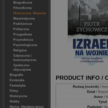
Biograficzna
Filozoficzna
Historyczna. Wojenna
Marynistyczna
Podróżnicza
Polityczna
Przygodowa
Przyrodnicza
Psychologiczna
Religijna
Satyryczna i
humorystyczna
Społeczno-
obyczajowa
Biografie
PRODUCT INFO /
Ezoteryka
Fantastyka
Rodzaj (nośnik)
/ Ite
Filmy
Dział
/ Depa
Historyczne
Autor
/ 
Hobby
Tytuł
Podtytuł
/ S
Horror, literatura grozy