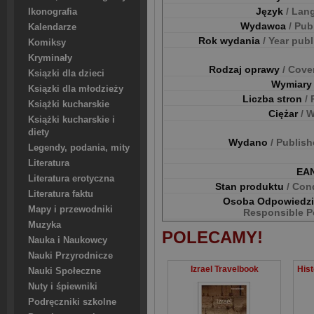
Język
/ Lan
Ikonografia
Wydawca
/ Pub
Kalendarze
Rok wydania
/ Year pub
Komiksy
Kryminały
Rodzaj oprawy
/ Cove
Ksiązki dla dzieci
Wymiar
Ksiązki dla młodzieży
Liczba stron
/
Książki kucharskie
Ciężar
/ 
Książki kucharskie i
diety
Wydano
/ Publis
Legendy, podania, mity
Literatura
EA
Literatura erotyczna
Stan produktu
/ Con
Literatura faktu
Osoba Odpowiedz
Mapy i przewodniki
Responsible P
Muzyka
POLECAMY!
Nauka i Naukowcy
Nauki Przyrodnicze
Izrael Travelbook
Nauki Społeczne
Nuty i śpiewniki
Podręczniki szkolne