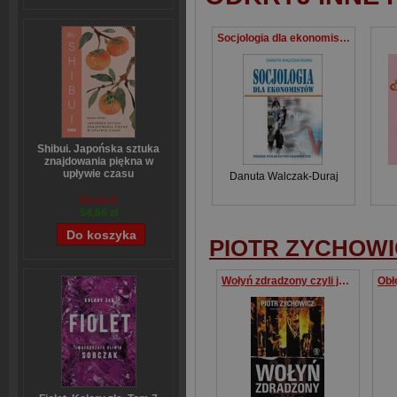
Socjologia dla ekonomistów
Shibui. Japońska sztuka
znajdowania piękna w
upływie czasu
Danuta Walczak-Duraj
Sanae Ishida
64,13 zł
54,66 zł
PIOTR ZYCHOWI
Wołyń zdradzony czyli jak dowództwo AK porzuciło Polaków na pastwę UPA