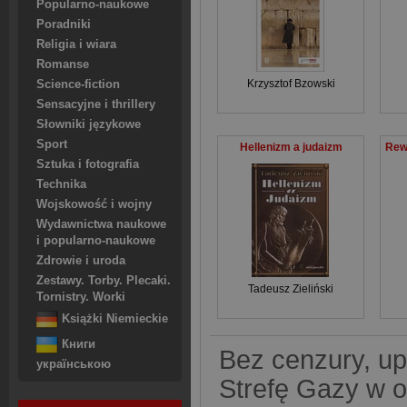
Popularno-naukowe
Poradniki
Religia i wiara
Romanse
Krzysztof Bzowski
Science-fiction
Sensacyjne i thrillery
Słowniki językowe
Sport
Hellenizm a judaizm
Sztuka i fotografia
Technika
Wojskowość i wojny
Wydawnictwa naukowe
i popularno-naukowe
Zdrowie i uroda
Zestawy. Torby. Plecaki.
Tadeusz Zieliński
Tornistry. Worki
Książki Niemieckie
Книги
Bez cenzury, upi
українською
Strefę Gazy w o