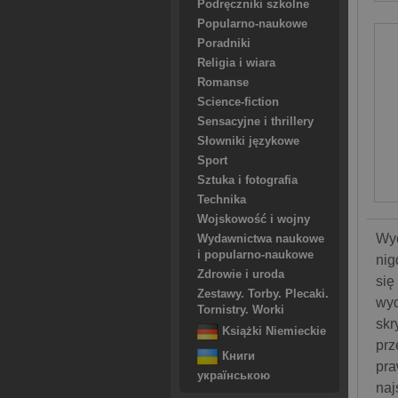
Podręczniki szkolne
Popularno-naukowe
Poradniki
Religia i wiara
Romanse
Science-fiction
Sensacyjne i thrillery
Słowniki językowe
Sport
Sztuka i fotografia
Technika
Wojskowość i wojny
Wyc
Wydawnictwa naukowe
i popularno-naukowe
nig
Zdrowie i uroda
się
Zestawy. Torby. Plecaki.
wyd
Tornistry. Worki
skr
Książki Niemieckie
prz
Книги
pra
українською
naj