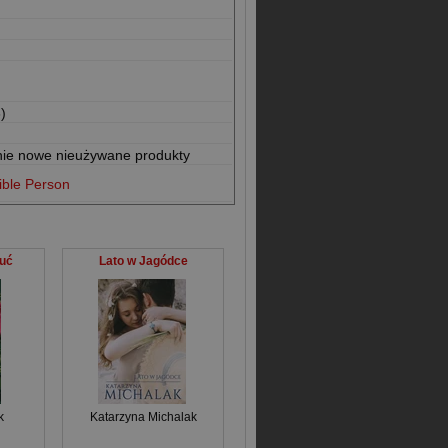
)
nie nowe nieużywane produkty
ible Person
uć
Lato w Jagódce
k
Katarzyna Michalak