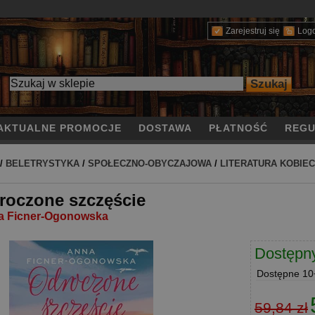
Zarejestruj się
Log
AKTUALNE PROMOCJE
DOSTAWA
PŁATNOŚĆ
REGU
/
BELETRYSTYKA
/
SPOŁECZNO-OBYCZAJOWA
/
LITERATURA KOBIE
roczone szczęście
a Ficner-Ogonowska
Dostępn
Dostępne
10+
59,84 zł