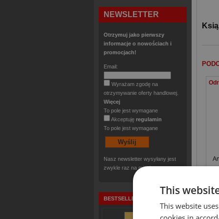
NEWSLETTER
Ksią
Otrzymuj jako pierwszy
informacje o nowościach i
promocjach!
PODO
Email:
Wyrażam zgodę na
otrzymywanie oferty handlowej.
Więcej
To pole jest wymagane
Akceptuję
regulamin
To pole jest wymagane
An
Nasz newsletter wysyłany jest
zwykle raz na miesiąc.
This websit
KLIE
BESTSELLERY
This website uses
cookies in accord