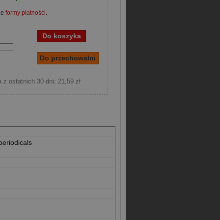
ne
formy płatności
.
 z ostatnich 30 dni: 21,59 zł
periodicals