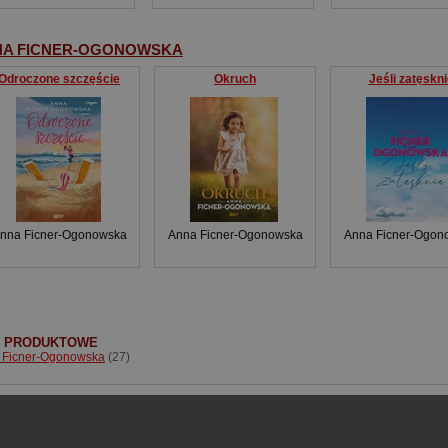
NA FICNER-OGONOWSKA
Odroczone szczęście
Okruch
Jeśli zatęskni
nna Ficner-Ogonowska
Anna Ficner-Ogonowska
Anna Ficner-Ogon
I PRODUKTOWE
 Ficner-Ogonowska
(27)