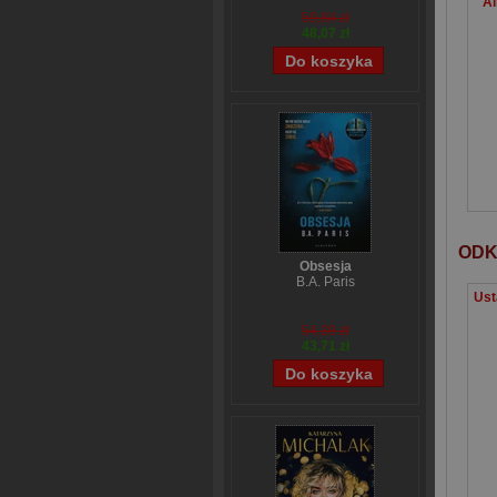
Al
59,84 zł
48,07 zł
ODK
Obsesja
B.A. Paris
54,39 zł
43,71 zł