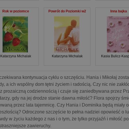
Rok w poziomce
Powrót do Poziomki w2
Inna bajka
Katarzyna Michalak
Katarzyna Michalak
Kasia Bulicz-Kas
zekiwana kontynuacja cyklu o szczęściu. Hania i Mikołaj zostali
dy, a ich wspólny dom tętni życiem i radością. Czy nic nie zakł
 z prozaiczną codziennością i czuje się zaniedbywana przez P
arzy, gdy na jej drodze stanie dawna miłość? Flora spojrzy śm
ywaną przez lata tajemnicę. Czy Hania i Dominika będą miały 
eszłością? Odroczone szczęście to pełna nadziei opowieść o lu
wdy w życiu każdego z nas i o tym, że tylko przyjaźń i miłość 
straszniejsze zawieruchy.