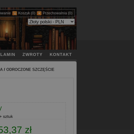
owanie
Koszyk
(0)
Przechowalnia
(0)
LAMIN
ZWROTY
KONTAKT
CA
/
ODROCZONE SZCZĘŚCIE
y
 sztuk
53,37 zł