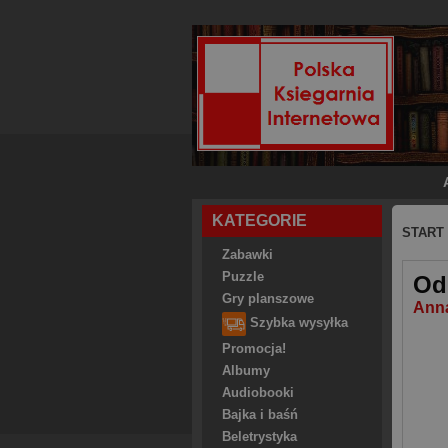
KATEGORIE
START
Zabawki
Puzzle
Od
Gry planszowe
Ann
Szybka wysyłka
Promocja!
Albumy
Audiobooki
Bajka i baśń
Beletrystyka