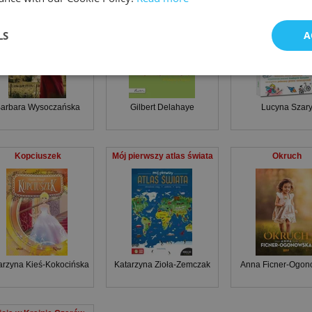
LS
A
arbara Wysoczańska
Gilbert Delahaye
Lucyna Szar
Kopciuszek
Mój pierwszy atlas świata
Okruch
arzyna Kieś-Kokocińska
,
Maria Zagnińska
Katarzyna Zioła-Zemczak
Anna Ficner-Ogon