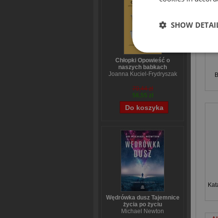
SHOW DETAI
Chłopki Opowieść o
naszych babkach
Joanna Kuciel-Frydryszak
B
70,44 zł
56,55 zł
Kat
Wędrówka dusz Tajemnice
życia po życiu
Michael Newton