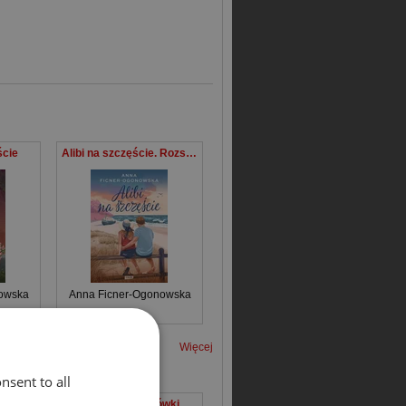
ście
Alibi na szczęście. Rozszerzona wersja
owska
Anna Ficner-Ogonowska
Więcej
nsent to all
Ilustrowany słownik ortograficzny
Dziennik pokojówki