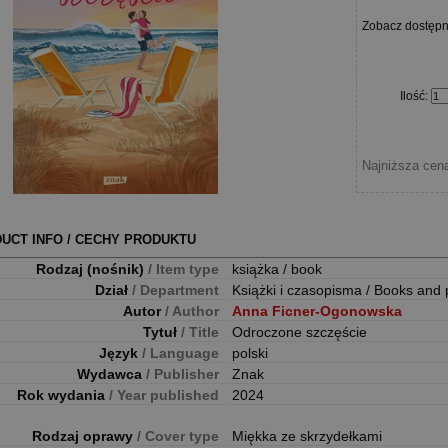
Zobacz dostęp
Ilość
:
Najniższa cena
UCT INFO / CECHY PRODUKTU
Rodzaj (nośnik)
/ Item type
książka / book
Dział
/ Department
Książki i czasopisma / Books and 
Autor
/ Author
Anna Ficner-Ogonowska
Tytuł
/ Title
Odroczone szczęście
Język
/ Language
polski
Wydawca
/ Publisher
Znak
Rok wydania
/ Year published
2024
Rodzaj oprawy
/ Cover type
Miękka ze skrzydełkami