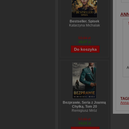
AN
Bestseller. Spisek
Katarzyna Michalak
59,84 zł
48,07 zł
A
TAG
Bezprawie. Seria z Joanną
Anna
Chyłką. Tom 20
Remigiusz Mróz
57,60 zł
44,02 zł