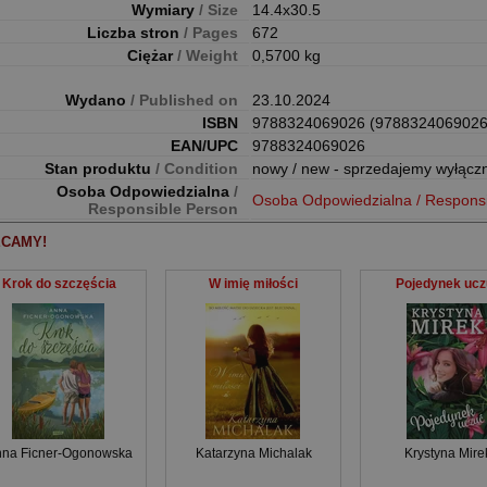
Wymiary
/ Size
14.4x30.5
Liczba stron
/ Pages
672
Ciężar
/ Weight
0,5700 kg
Wydano
/ Published on
23.10.2024
ISBN
9788324069026 (9788324069026
EAN/UPC
9788324069026
Stan produktu
/ Condition
nowy / new - sprzedajemy wyłącz
Osoba Odpowiedzialna
/
Osoba Odpowiedzialna / Respons
Responsible Person
CAMY!
Krok do szczęścia
W imię miłości
Pojedynek ucz
na Ficner-Ogonowska
Katarzyna Michalak
Krystyna Mire