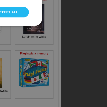
CCEPT ALL
y
Loreth Anne White
Flagi świata memory
owska