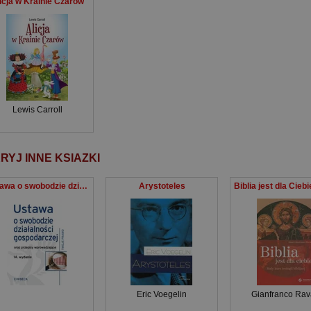
icja w Krainie Czarów
Lewis Carroll
RYJ INNE KSIAZKI
Ustawa o swobodzie działalności gospodarczej oraz przepisy wprowadzające
Arystoteles
Eric Voegelin
Gianfranco Rav