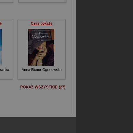
ę
Czas pokaże
owska
Anna Ficner-Ogonowska
POKAŻ WSZYSTKIE (27)