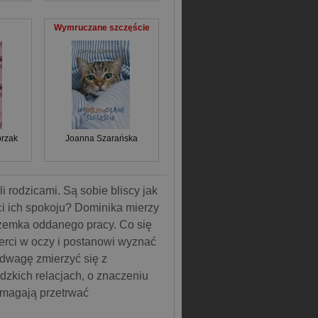
Wymruczane szczęście
przak
Joanna Szarańska
 rodzicami. Są sobie bliscy jak
óci ich spokoju? Dominika mierzy
rzemka oddanego pracy. Co się
ierci w oczy i postanowi wyznać
odwagę zmierzyć się z
dzkich relacjach, o znaczeniu
pomagają przetrwać