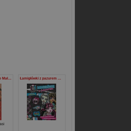
Biblia jest dla Ciebie Mały kurs teologii biblijnej
Łamigłówki z pazurem Monster High
asi