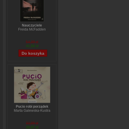
Nauczyciele
Freida McFadden
54,39 zł
41,58 zł
Pucio robi porządek
Marta Galewska-Kustra
33,09 zł
26,67 zł