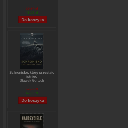
59,84 zł
48,07 zł
Schronisko, które przestało
istnieć
Sławek Gortych
52,25 zł
42,00 zł