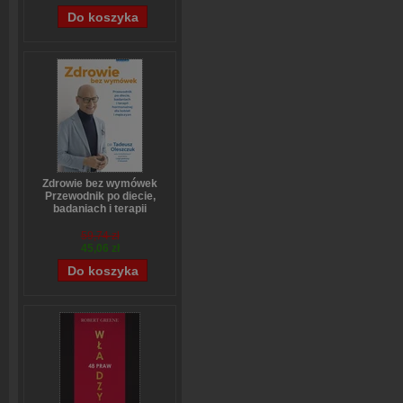
Zdrowie bez wymówek
Przewodnik po diecie,
badaniach i terapii
hormonalnej dla kobiet i
mężczyzn
59,74 zł
Tadeusz Oleszczuk
45,06 zł