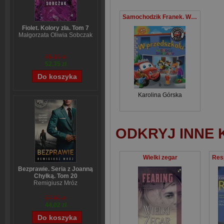
Samochodzik Franek. W przedszkolu
Fiolet. Kolory zła. Tom 7
Małgorzata Oliwia Sobczak
65,19 zł
52,35 zł
Karolina Górska
ODKRYJ INNE 
Wielki zegar
Bezprawie. Seria z Joanną
Chyłką. Tom 20
Remigiusz Mróz
57,60 zł
44,02 zł