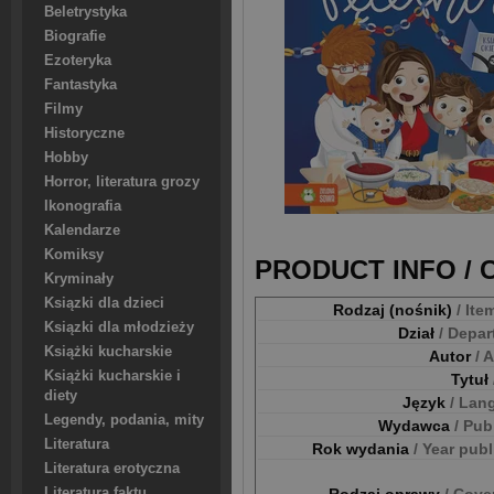
Beletrystyka
Biografie
Ezoteryka
Fantastyka
Filmy
Historyczne
Hobby
Horror, literatura grozy
Ikonografia
Kalendarze
Komiksy
PRODUCT INFO /
Kryminały
Ksiązki dla dzieci
Rodzaj (nośnik)
/ Ite
Ksiązki dla młodzieży
Dział
/ Depa
Książki kucharskie
Autor
/ 
Książki kucharskie i
Tytuł
diety
Język
/ Lan
Legendy, podania, mity
Wydawca
/ Pub
Literatura
Rok wydania
/ Year pub
Literatura erotyczna
Literatura faktu