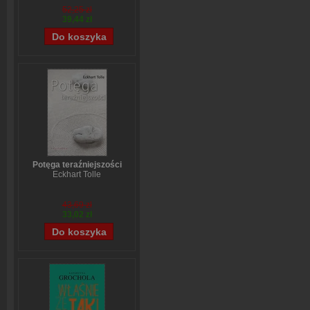
52,25 zł
39,44 zł
Potęga teraźniejszości
Eckhart Tolle
43,69 zł
33,02 zł