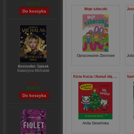
43,71 zł
Moje szlaczki
Opracowanie Zbiorowe
Juli
Bestseller. Spisek
Katarzyna Michalak
Kicia Kocia i Nunuś Idą święta
59,84 zł
48,07 zł
Anita Głowińska