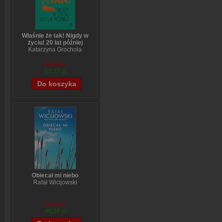
Właśnie że tak! Nigdy w
życiu! 20 lat później
Katarzyna Grochola
65,09 zł
52,27 zł
Obiecał mi niebo
Rafał Wicijowski
57,70 zł
46,36 zł