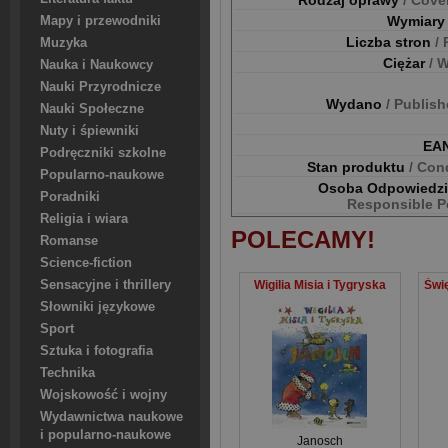
Rodzaj oprawy
/ Cove
Wymiar
Mapy i przewodniki
Liczba stron
/
Muzyka
Ciężar
/ 
Nauka i Naukowcy
Nauki Przyrodnicze
Wydano
/ Publis
Nauki Społeczne
Nuty i śpiewniki
EA
Podręczniki szkolne
Stan produktu
/ Con
Popularno-naukowe
Osoba Odpowiedz
Poradniki
Responsible P
Religia i wiara
POLECAMY!
Romanse
Science-fiction
Sensacyjne i thrillery
Wigilia Misia i Tygryska
Słowniki językowe
Sport
Sztuka i fotografia
Technika
Wojskowość i wojny
Wydawnictwa naukowe
i popularno-naukowe
Janosch