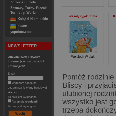
Zdrowie i uroda
Zestawy. Torby. Plecaki.
Tornistry. Worki
Wesoły ryjek i zima
K
Książki Niemieckie
Книги
українською
NEWSLETTER
Wojciech Widłak
Otrzymuj jako pierwszy
informacje o nowościach i
promocjach!
Email:
Pomóż rodzinie 
Bliscy i przyjac
Wyrażam zgodę na
otrzymywanie oferty handlowej.
ulubionej rodzin
Więcej
To pole jest wymagane
wszystko jest g
Akceptuję
regulamin
To pole jest wymagane
trzeba dokończyć