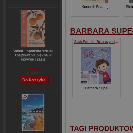
Kenneth Fearing
Sinf
BARBARA SUPE
Staś Pętelka Brat czy siostra?
Shibui. Japońska sztuka
znajdowania piękna w
upływie czasu
Sanae Ishida
64,13 zł
54,66 zł
Barbara Supeł
TAGI PRODUKTO