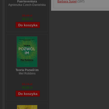
Barbara Supeł
(197)
Fuerteventura
Agnieszka Czech-Danielska
38,44 zł
28,33 zł
Teoria Pozwól im
Mel Robbins
59,74 zł
45,06 zł