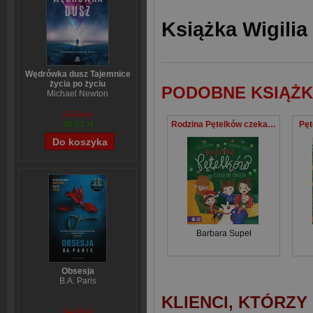
Książka Wigilia
Wędrówka dusz Tajemnice
życia po życiu
PODOBNE KSIĄŻK
Michael Newton
59,84 zł
Rodzina Pętelków czeka święta
Pęt
48,07 zł
Barbara Supeł
Obsesja
B.A. Paris
KLIENCI, KTÓRZY
54,39 zł