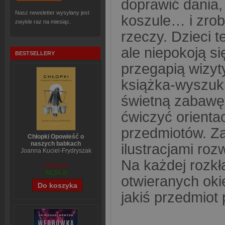
doprawić dania,
Nasz newsletter wysyłany jest
koszule… i zro
zwykle raz na miesiąc.
rzeczy. Dzieci 
ale niepokoją si
BESTSELLERY
przegapią wizyt
książka-wyszuk
świetną zabawę,
ćwiczyć orienta
przedmiotów. Z
Chłopki Opowieść o
naszych babkach
ilustracjami ro
Joanna Kuciel-Frydryszak
Na każdej rozk
70,44 zł
56,55 zł
otwieranych oki
jakiś przedmiot 