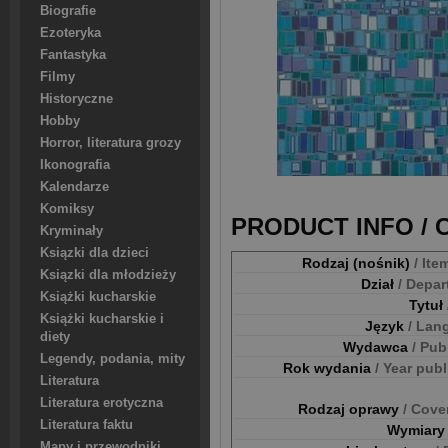
Biografie
Ezoteryka
Fantastyka
Filmy
Historyczne
Hobby
Horror, literatura grozy
Ikonografia
Kalendarze
Komiksy
PRODUCT INFO /
Kryminały
Ksiązki dla dzieci
Rodzaj (nośnik)
/ Ite
Ksiązki dla młodzieży
Dział
/ Depa
Książki kucharskie
Tytuł
Książki kucharskie i
Język
/ Lan
diety
Wydawca
/ Pub
Legendy, podania, mity
Rok wydania
/ Year pub
Literatura
Literatura erotyczna
Rodzaj oprawy
/ Cove
Literatura faktu
Wymiar
Mapy i przewodniki