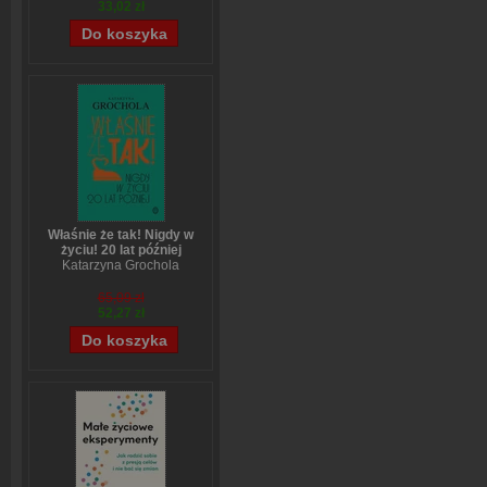
33,02 zł
Właśnie że tak! Nigdy w
życiu! 20 lat później
Katarzyna Grochola
65,09 zł
52,27 zł