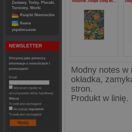
Notatnik Jungle Song Mini linia
Zestawy. Torby. Plecaki.
Tornistry. Worki
Książki Niemieckie
Книги
українською
NEWSLETTER
Otrzymuj jako pierwszy
informacje o nowościach i
Modny notes w 
promocjach!
okładka, zamyka
Email:
stron.
Wyrażam zgodę na
otrzymywanie oferty handlowej.
Produkt w linię.
Więcej
To pole jest wymagane
Akceptuję
regulamin
To pole jest wymagane