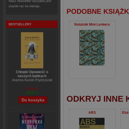
Nasz newsletter wysyłany jest
zwykle raz na miesiąc.
PODOBNE KSIĄŻK
Notatnik Mini Leniwce
BESTSELLERY
Chłopki Opowieść o
naszych babkach
Joanna Kuciel-Frydryszak
70,44 zł
56,55 zł
ODKRYJ INNE 
ABS