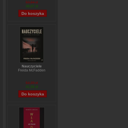
59,84 zł
48,07 zł
Nauczyciele
Freida McFadden
54,39 zł
41,58 zł