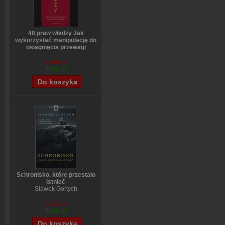
48 praw władzy Jak
wykorzystać manipulację do
osiągnięcia przewagi
Robert Greene
59,84 zł
48,07 zł
Schronisko, które przestało
istnieć
Sławek Gortych
52,25 zł
42,00 zł