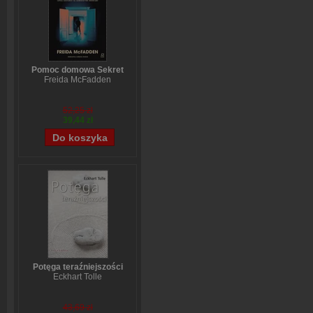
Pomoc domowa Sekret
Freida McFadden
52,25 zł
39,44 zł
Potęga teraźniejszości
Eckhart Tolle
43,69 zł