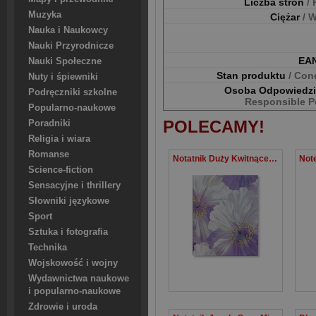
Liczba stron
/
Muzyka
Ciężar
/ 
Nauka i Naukowcy
Nauki Przyrodnicze
EA
Nauki Społeczne
Stan produktu
/ Con
Nuty i śpiewniki
Osoba Odpowiedz
Podręczniki szkolne
Responsible P
Popularno-naukowe
POLECAMY!
Poradniki
Religia i wiara
Romanse
Notatnik Duży Kwitnące Maki Peter Pauper Press Zadruk w linie, twarda oprawa, 192 strony
Science-fiction
Sensacyjne i thrillery
Słowniki językowe
Sport
Sztuka i fotografia
Technika
Wojskowość i wojny
Wydawnictwa naukowe
i popularno-naukowe
Zdrowie i uroda