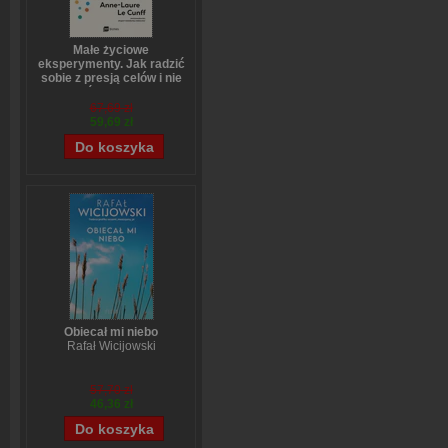
Małe życiowe
eksperymenty. Jak radzić
sobie z presją celów i nie
bać się zmian
Anne-Laure LeCunff
67,69 zł
59,69 zł
Obiecał mi niebo
Rafał Wicijowski
57,70 zł
46,36 zł