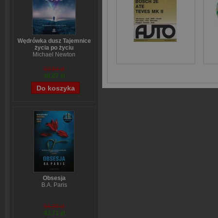
Wędrówka dusz Tajemnice
życia po życiu
Michael Newton
59,84 zł
48,07 zł
Obsesja
B.A. Paris
54,39 zł
43,71 zł