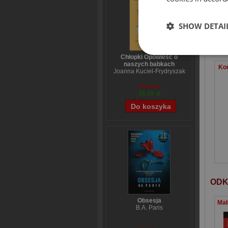
SHOW DETAI
Chłopki Opowieść o
naszych babkach
Ko
Joanna Kuciel-Frydryszak
70,44 zł
56,55 zł
ODK
Obsesja
B.A. Paris