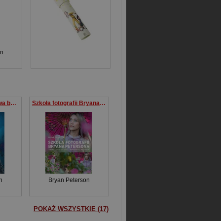
on
Fotografia portretowa bez tajemnic Jak robić świetne portrety każdym aparatem
Szkoła fotografii Bryana Petersona Twórz lepsze zdjęcia – warsztaty z mistrzem
n
Bryan Peterson
POKAŻ WSZYSTKIE (17)