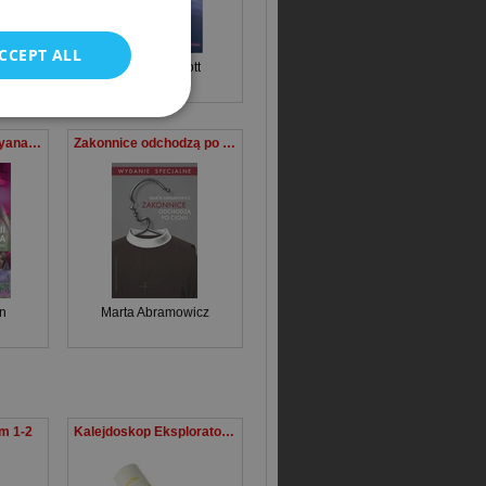
CCEPT ALL
n
Ross Hoddinott
Szkoła fotografii Bryana Petersona Twórz lepsze zdjęcia – warsztaty z mistrzem
Zakonnice odchodzą po cichu Wydanie specjalne
n
Marta Abramowicz
m 1-2
Kalejdoskop Eksplorator Mały Książę