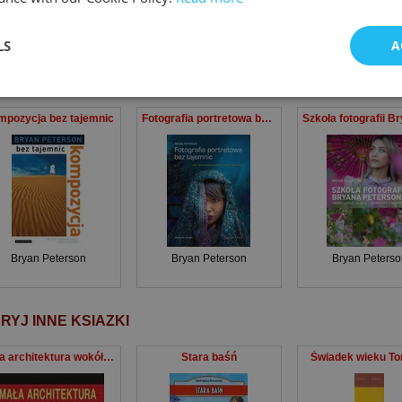
LS
A
Bryan Peterson
Scott Kelby
Bryan Peterso
mpozycja bez tajemnic
Fotografia portretowa bez tajemnic Jak robić świetne portrety każdym aparatem
Bryan Peterson
Bryan Peterson
Bryan Peterso
RYJ INNE KSIAZKI
Mała architektura wokół domu
Stara baśń
Świadek wieku To