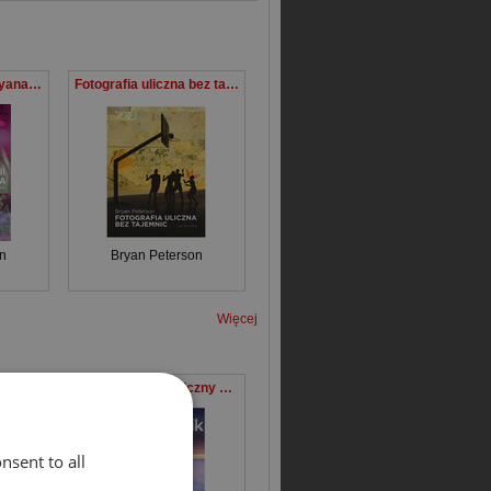
Szkoła fotografii Bryana Petersona Twórz lepsze zdjęcia – warsztaty z mistrzem
Fotografia uliczna bez tajemnic
n
Bryan Peterson
Więcej
Kreatywna fotografia bez tajemnic
Poradnik fotograficzny Wydanie uaktualnione
nsent to all