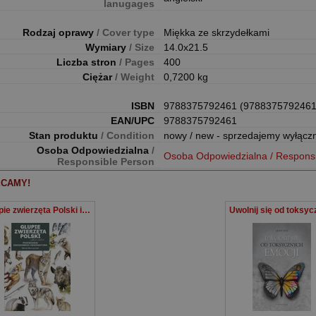
lanugages
Rodzaj oprawy
/ Cover type
Miękka ze skrzydełkami
Wymiary
/ Size
14.0x21.5
Liczba stron
/ Pages
400
Ciężar
/ Weight
0,7200 kg
ISBN
9788375792461 (9788375792461
EAN/UPC
9788375792461
Stan produktu
/ Condition
nowy / new - sprzedajemy wyłącz
Osoba Odpowiedzialna
/
Osoba Odpowiedzialna / Respons
Responsible Person
CAMY!
Głupie zwierzęta Polski i jak je znaleźć. Przewodnik świadomego obserwatora