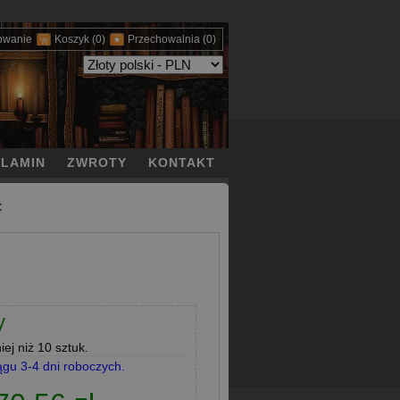
owanie
Koszyk
(0)
Przechowalnia
(0)
LAMIN
ZWROTY
KONTAKT
C
y
ej niż 10 sztuk.
ągu 3-4 dni roboczych.