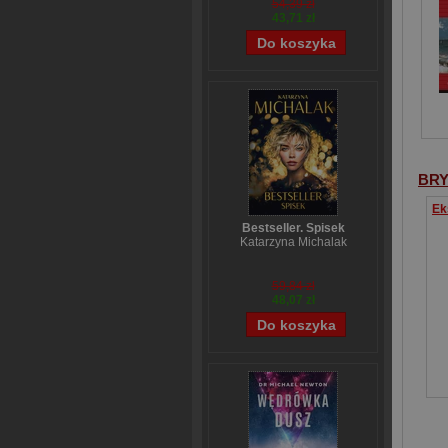
54,39 zł
43,71 zł
BRY
Bestseller. Spisek
Katarzyna Michalak
59,84 zł
48,07 zł