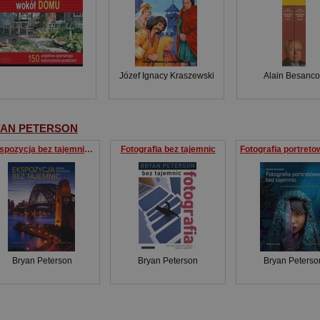
Józef Ignacy Kraszewski
Alain Besanc
AN PETERSON
Ekspozycja bez tajemnic Jak robić świetne zdjęcia każdym aparatem
Fotografia bez tajemnic
Bryan Peterson
Bryan Peterson
Bryan Peterso