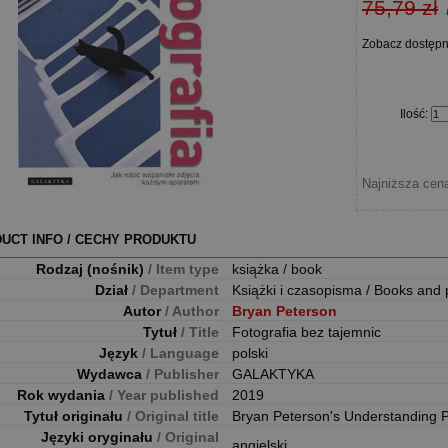
75,79 zł
Zobacz dostęp
Ilość
:
Najniższa cena
UCT INFO / CECHY PRODUKTU
Rodzaj (nośnik)
/ Item type
książka / book
Dział
/ Department
Książki i czasopisma / Books and 
Autor
/ Author
Bryan Peterson
Tytuł
/ Title
Fotografia bez tajemnic
Język
/ Language
polski
Wydawca
/ Publisher
GALAKTYKA
Rok wydania
/ Year published
2019
Tytuł originału
/ Original title
Bryan Peterson's Understanding 
Języki oryginału
/ Original
angielski