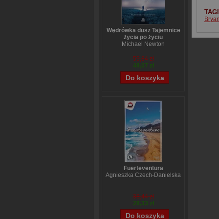
TAG
Bryan
Wędrówka dusz Tajemnice
życia po życiu
Michael Newton
59,84 zł
48,07 zł
Fuerteventura
Agnieszka Czech-Danielska
38,44 zł
28,33 zł