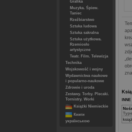
Grafika
Muzyka. Śpiew.
Taniec
Rzeźbiarstwo
Ten
Sztuka ludowa
apa
Sztuka sakralna
kre
Sztuka użytkowa.
wsz
Rzemiosło
artystyczne
zdj
Teatr. Film. Telewizja
„de
Technika
obr
Wojskowość i wojny
zna
Wydawnictwa naukowe
i popularno-naukowe
Zdrowie i uroda
Ksią
Zestawy. Torby. Plecaki.
Tornistry. Worki
INNE
Książki Niemieckie
Noś
Typ
Книги
ksią
українською