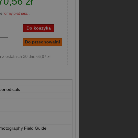
70,56 zł
ne
formy płatności
.
 z ostatnich 30 dni: 66,07 zł
periodicals
Photography Field Guide