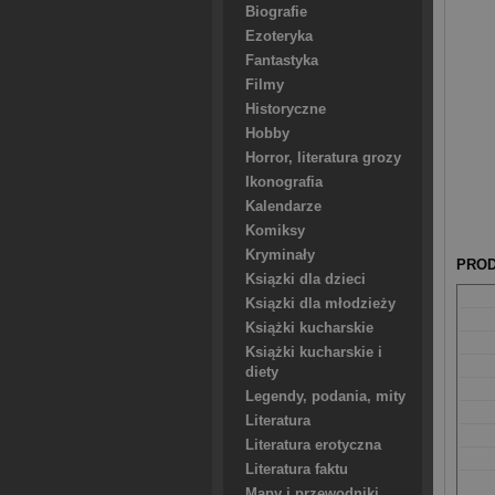
Biografie
Ezoteryka
Fantastyka
Filmy
Historyczne
Hobby
Horror, literatura grozy
Ikonografia
Kalendarze
Komiksy
Kryminały
PROD
Ksiązki dla dzieci
Ksiązki dla młodzieży
Książki kucharskie
Książki kucharskie i
diety
Legendy, podania, mity
Literatura
Literatura erotyczna
Literatura faktu
Mapy i przewodniki