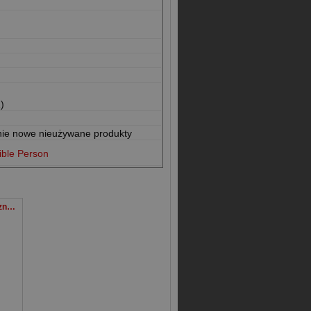
)
nie nowe nieużywane produkty
ible Person
Uwolnij się od toksycznych emocji