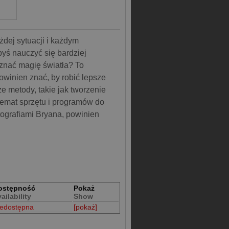
dej sytuacji i każdym
yś nauczyć się bardziej
znać magię światła? To
powinien znać, by robić lepsze
ze metody, takie jak tworzenie
 temat sprzętu i programów do
tografiami Bryana, powinien
ostępność
Pokaż
ailability
Show
iedostępna
[pokaż]