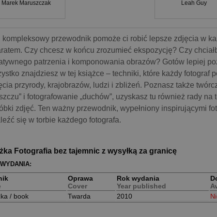
Marek Maruszczak
Leah Guy
 kompleksowy przewodnik pomoże ci robić lepsze zdjęcia w każ
ratem. Czy chcesz w końcu zrozumieć ekspozycję? Czy chciałb
atywnego patrzenia i komponowania obrazów? Gotów lepiej po
ystko znajdziesz w tej książce – techniki, które każdy fotograf 
ęcia przyrody, krajobrazów, ludzi i zbliżeń. Poznasz także twórc
szczu” i fotografowanie „duchów”, uzyskasz tu również rady na
óbki zdjęć. Ten ważny przewodnik, wypełniony inspirującymi fo
leźć się w torbie każdego fotografa.
żka Fotografia bez tajemnic z wysyłką za granicę
 WYDANIA:
nik
Oprawa
Rok wydania
D
e
Cover
Year published
Av
żka / book
Twarda
2010
N