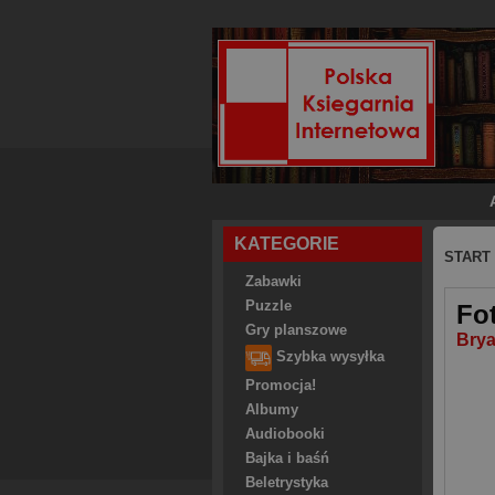
KATEGORIE
START
Zabawki
Puzzle
Fo
Gry planszowe
Brya
Szybka wysyłka
Promocja!
Albumy
Audiobooki
Bajka i baśń
Beletrystyka