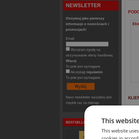
NEWSLETTER
PODO
Otrzymuj jako pierwszy
informacje o nowościach i
promocjach!
Email:
Wyrażam zgodę na
otrzymywanie oferty handlowej.
Więcej
To pole jest wymagane
Akceptuję
regulamin
To pole jest wymagane
Nasz newsletter wysyłany jest
KLIE
zwykle raz na miesiąc.
This websit
BESTSELLERY
This website uses
cookies in accord