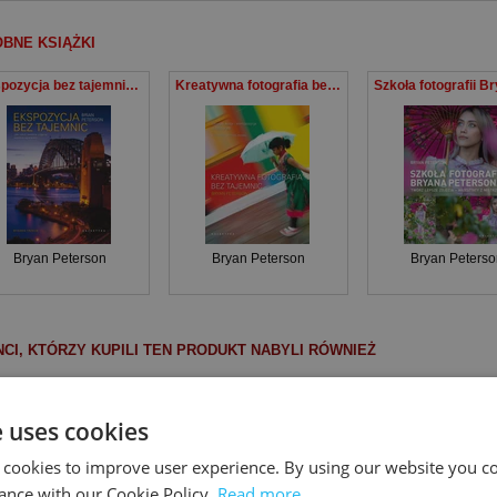
BNE KSIĄŻKI
Ekspozycja bez tajemnic Jak robić świetne zdjęcia każdym aparatem
Kreatywna fotografia bez tajemnic
Bryan Peterson
Bryan Peterson
Bryan Peterso
NCI, KTÓRZY KUPILI TEN PRODUKT NABYLI RÓWNIEŻ
Ekspozycja bez tajemnic Jak robić świetne zdjęcia każdym aparatem
Sekrety mistrza fotografii cyfrowej. Profesjonalne zdjęcia krok po kroku
e uses cookies
 cookies to improve user experience. By using our website you co
ance with our Cookie Policy.
Read more