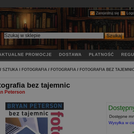
Zarejestruj się
Log
AKTUALNE PROMOCJE
DOSTAWA
PŁATNOŚĆ
REGU
/
SZTUKA I FOTOGRAFIA
/
FOTOGRAFIA
/
FOTOGRAFIA BEZ TAJEMNI
tografia bez tajemnic
n Peterson
Dostępn
Dostępne
mni
Wysyłka w ci