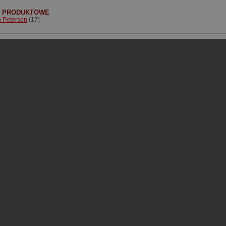
I PRODUKTOWE
 Peterson
(17)