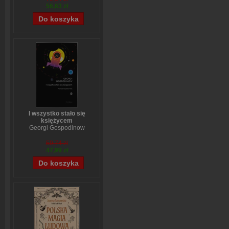
56,63 zł
I wszystko stało się
księżycem
Georgi Gospodinow
59,74 zł
47,99 zł