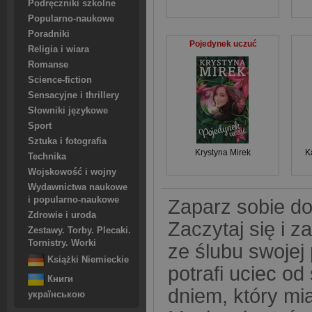
Podręczniki szkolne
Popularno-naukowe
Poradniki
Pojedynek uczuć
Religia i wiara
Romanse
Science-fiction
Sensacyjne i thrillery
Słowniki językowe
Sport
Sztuka i fotografia
Krystyna Mirek
K
Technika
Wojskowość i wojny
Wydawnictwa naukowe
i popularno-naukowe
Zaparz sobie dob
Zdrowie i uroda
Zaczytaj się i z
Zestawy. Torby. Plecaki.
Tornistry. Worki
ze ślubu swojej 
Książki Niemieckie
potrafi uciec 
Книги
dniem, który mia
українською