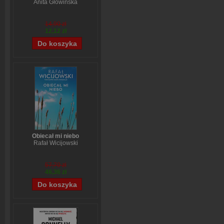
Anita Głowińska
14,90 zł
12,12 zł
Obiecał mi niebo
Rafał Wicijowski
57,70 zł
46,36 zł