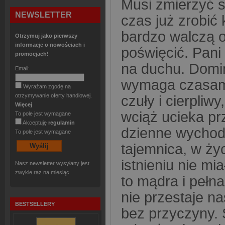
Musi zmierzyć si
NEWSLETTER
czas już zrobić 
bardzo walczą o n
Otrzymuj jako pierwszy
informacje o nowościach i
poświęcić. Pani 
promocjach!
na duchu. Domin
Email:
wymaga czasami 
Wyrażam zgodę na
otrzymywanie oferty handlowej.
czuły i cierpliw
Więcej
wciąż ucieka prz
To pole jest wymagane
Akceptuję
regulamin
dzienne wychodz
To pole jest wymagane
tajemnica, w życ
istnieniu nie mi
Nasz newsletter wysyłany jest
zwykle raz na miesiąc.
to mądra i pełna
nie przestaje na
BESTSELLERY
bez przyczyny. 