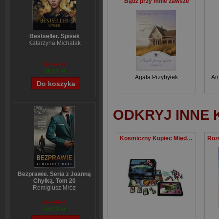
Bądź przy mnie zawsze
Bestseller. Spisek
Katarzyna Michalak
59,84 zł
48,07 zł
Agata Przybyłek
An
ODKRYJ INNE 
Kosmiczny Kupiec Międzygalaktyczny handel towarami
Bezprawie. Seria z Joanną
Chyłką. Tom 20
Remigiusz Mróz
57,60 zł
44,02 zł