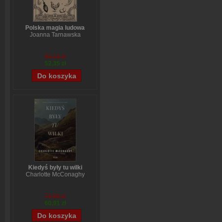
Polska magia ludowa
Joanna Tarnawska
65,19 zł
52,35 zł
Kiedyś były tu wilki
Charlotte McConaghy
75,89 zł
60,91 zł