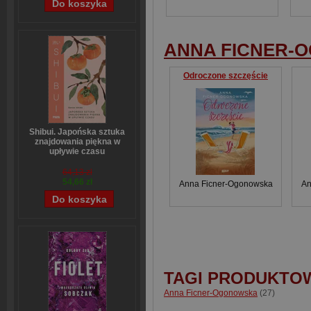
ANNA FICNER-
Odroczone szczęście
Shibui. Japońska sztuka
znajdowania piękna w
upływie czasu
Sanae Ishida
64,13 zł
54,66 zł
Anna Ficner-Ogonowska
An
TAGI PRODUKTO
Anna Ficner-Ogonowska
(27)