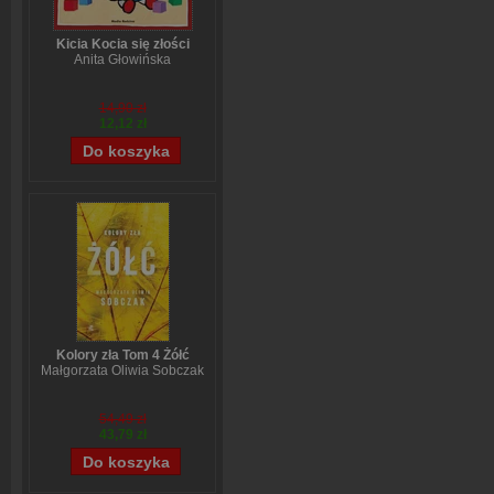
Kicia Kocia się złości
Anita Głowińska
14,90 zł
12,12 zł
Kolory zła Tom 4 Żółć
Małgorzata Oliwia Sobczak
54,49 zł
43,79 zł