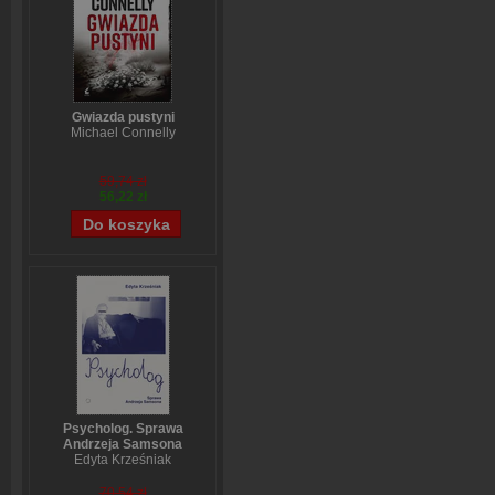
Gwiazda pustyni
Michael Connelly
59,74 zł
56,22 zł
Psycholog. Sprawa
Andrzeja Samsona
Edyta Krześniak
70,54 zł