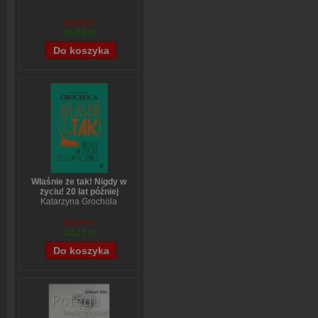
59,74 zł
45,06 zł
Właśnie że tak! Nigdy w
życiu! 20 lat później
Katarzyna Grochola
65,09 zł
52,27 zł