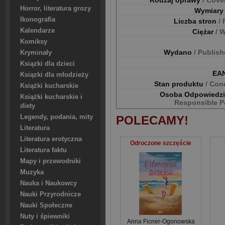
Rodzaj oprawy
/ Cove
Horror, literatura grozy
Wymiar
Ikonografia
Liczba stron
/
Kalendarze
Ciężar
/ 
Komiksy
Wydano
/ Publis
Kryminały
Ksiązki dla dzieci
EA
Ksiązki dla młodzieży
Stan produktu
/ Con
Książki kucharskie
Osoba Odpowiedz
Książki kucharskie i
Responsible P
diety
Legendy, podania, mity
POLECAMY!
Literatura
Literatura erotyczna
Odroczone szczęście
Literatura faktu
Mapy i przewodniki
Muzyka
Nauka i Naukowcy
Nauki Przyrodnicze
Nauki Społeczne
Nuty i śpiewniki
Anna Ficner-Ogonowska