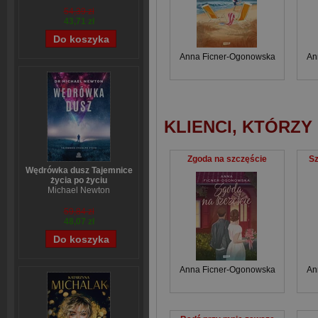
54,39 zł
43,71 zł
Anna Ficner-Ogonowska
An
KLIENCI, KTÓRZY
Zgoda na szczęście
Sz
Wędrówka dusz Tajemnice
życia po życiu
Michael Newton
59,84 zł
48,07 zł
Anna Ficner-Ogonowska
An