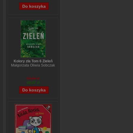
Kolory zła Tom 6 Zieleń
Małgorzata Oliwia Sobczak
59,84 zł
48,07 zł