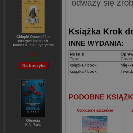
odważy się zrob
Książka Krok do
Chłopki Opowieść o
naszych babkach
INNE WYDANIA:
Joanna Kuciel-Frydryszak
Nośnik
Opra
70,44 zł
56,55 zł
Type
Cover
książka / book
Miękk
książka / book
Tward
PODOBNE KSIĄŻK
Odroczone szczęście
Obsesja
B.A. Paris