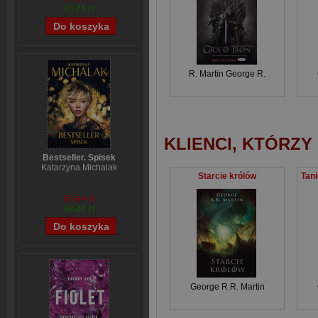
43,71 zł
R. Martin George R.
KLIENCI, KTÓRZY
Bestseller. Spisek
Katarzyna Michalak
Starcie królów
59,84 zł
48,07 zł
George R.R. Martin