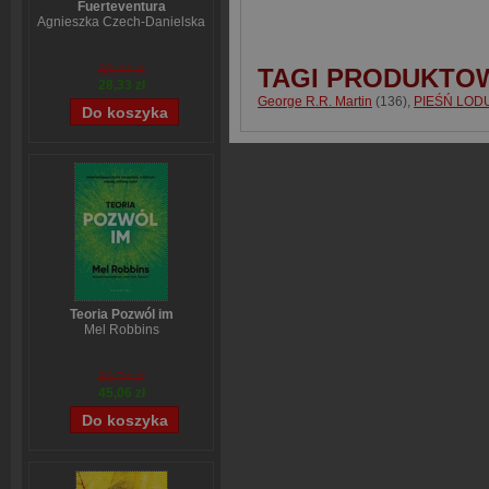
Fuerteventura
Agnieszka Czech-Danielska
38,44 zł
TAGI PRODUKTO
28,33 zł
George R.R. Martin
(136)
,
PIEŚŃ LODU
Teoria Pozwól im
Mel Robbins
59,74 zł
45,06 zł