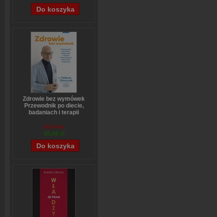
Zdrowie bez wymówek
Przewodnik po diecie,
badaniach i terapii
hormonalnej dla kobiet i
mężczyzn
59,74 zł
Tadeusz Oleszczuk
45,06 zł