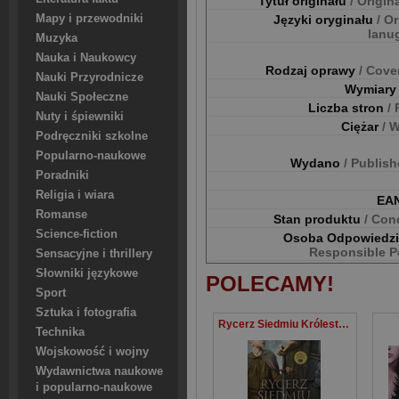
Tytuł originału
/ Origina
Mapy i przewodniki
Języki oryginału
/ Or
lanu
Muzyka
Nauka i Naukowcy
Rodzaj oprawy
/ Cove
Nauki Przyrodnicze
Wymiar
Nauki Społeczne
Liczba stron
/
Nuty i śpiewniki
Ciężar
/ 
Podręczniki szkolne
Popularno-naukowe
Wydano
/ Publis
Poradniki
Religia i wiara
EA
Romanse
Stan produktu
/ Con
Science-fiction
Osoba Odpowiedz
Responsible P
Sensacyjne i thrillery
Słowniki językowe
POLECAMY!
Sport
Sztuka i fotografia
Rycerz Siedmiu Królestw. Wydanie serialowe
Technika
Wojskowość i wojny
Wydawnictwa naukowe
i popularno-naukowe