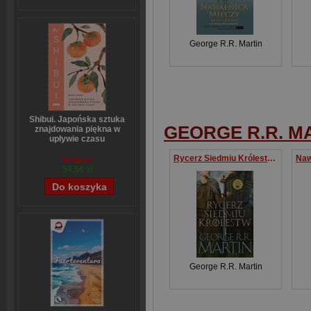
George R.R. Martin
Shibui. Japońska sztuka
GEORGE R.R. M
znajdowania piękna w
upływie czasu
Sanae Ishida
Rycerz Siedmiu Królestw. Wydanie serialowe
64,13 zł
54,66 zł
George R.R. Martin