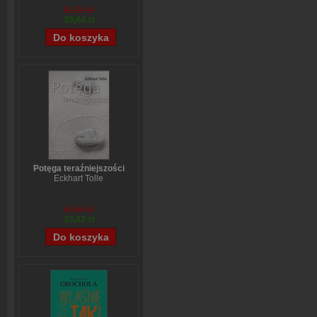
52,25 zł
39,44 zł
Potęga teraźniejszości
Eckhart Tolle
43,69 zł
33,02 zł