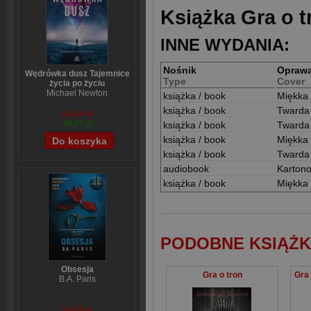
Książka Gra o t
INNE WYDANIA:
Nośnik
Opraw
Wędrówka dusz Tajemnice
Type
Cover
życia po życiu
Michael Newton
książka / book
Miękka
książka / book
Twarda
59,84 zł
48,07 zł
książka / book
Twarda
książka / book
Miękka
książka / book
Twarda
audiobook
Karton
książka / book
Miękka
PODOBNE KSIĄŻK
Obsesja
Gra o tron
B.A. Paris
54,39 zł