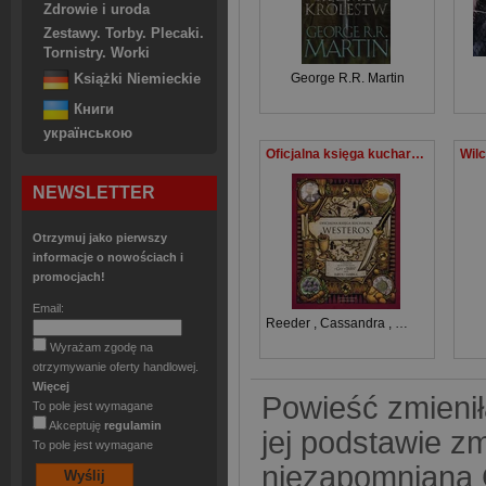
Zdrowie i uroda
Zestawy. Torby. Plecaki.
Tornistry. Worki
George R.R. Martin
Książki Niemieckie
Книги
українською
Oficjalna księga kucharska Westeros. 77 przepisów na kultowe dania z Gry o tron oraz Rodu smoka
NEWSLETTER
Otrzymuj jako pierwszy
informacje o nowościach i
promocjach!
Email:
Reeder
,
Cassandra
,
Joanne Bourne
Wyrażam zgodę na
otrzymywanie oferty handlowej.
Więcej
Powieść zmieniła
To pole jest wymagane
Akceptuję
regulamin
jej podstawie zmi
To pole jest wymagane
niezapomniana G