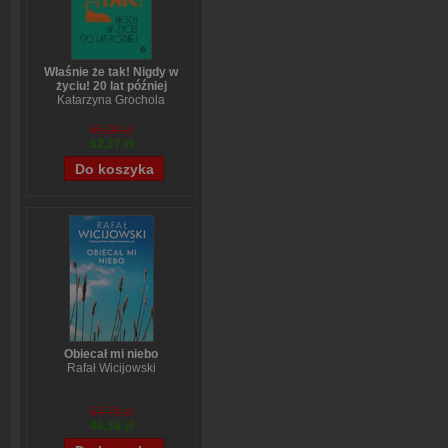
Właśnie że tak! Nigdy w
życiu! 20 lat później
Katarzyna Grochola
65,09 zł
52,27 zł
Obiecał mi niebo
Rafał Wicijowski
57,70 zł
46,36 zł