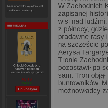
W Zachodnich Kr
Nasz newsletter wysyłany jest
zwykle raz na miesiąc.
zapisanej histor
wisi nad ludźmi.
BESTSELLERY
z północy, gdzie
pradawne rasy i
na szczęście p
Aerysa Targary
Tronie Zachodni
pozostawił po s
Chłopki Opowieść o
naszych babkach
Joanna Kuciel-Frydryszak
sam. Tron objął
70,44 zł
buntowników. Min
56,55 zł
możnowładcy zac