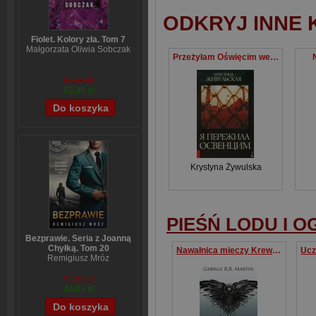
ODKRYJ INNE 
Fiolet. Kolory zła. Tom 7
Małgorzata Oliwia Sobczak
Przeżyłam Oświęcim wersja rosyjska
65,19 zł
52,35 zł
Krystyna Żywulska
PIEŚŃ LODU I O
Bezprawie. Seria z Joanną
Chyłką. Tom 20
Nawałnica mieczy Krew i złoto okładka filmowa
Remigiusz Mróz
57,60 zł
44,02 zł