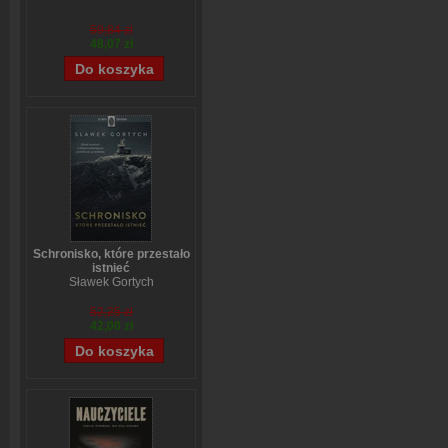
59,84 zł
48,07 zł
Schronisko, które przestało
istnieć
Sławek Gortych
52,25 zł
42,00 zł