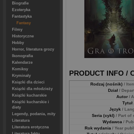
Biografie
Ezoteryka
Fantastyka
Fantasy
Filmy
Historyczne
Hobby
Horror, literatura grozy
Ikonografia
Kalendarze
Komiksy
PRODUCT INFO /
Kryminały
Ksiązki dla dzieci
Rodzaj (nośnik)
/ Ite
Ksiązki dla młodzieży
Dział
/ Depa
Książki kucharskie
Autor
/ 
Książki kucharskie i
Tytuł
diety
Język
/ Lan
Legendy, podania, mity
Seria (cykl)
/ Part of
Literatura
Wydawca
/ Pub
Literatura erotyczna
Rok wydania
/ Year pub
Literatura faktu