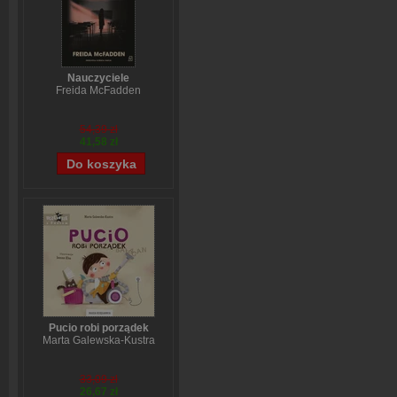
Nauczyciele
Freida McFadden
54,39 zł
41,58 zł
Pucio robi porządek
Marta Galewska-Kustra
33,09 zł
26,67 zł