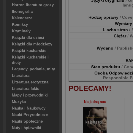
Języki oryginału
/ Or
lanu
Horror, literatura grozy
Ikonografia
Rodzaj oprawy
/ Cove
Kalendarze
Wymiar
Komiksy
Liczba stron
/
Kryminały
Ciężar
/ 
Ksiązki dla dzieci
Ksiązki dla młodzieży
Wydano
/ Publis
Książki kucharskie
Książki kucharskie i
EA
diety
Stan produktu
/ Con
Legendy, podania, mity
Osoba Odpowiedz
Literatura
Responsible P
Literatura erotyczna
POLECAMY!
Literatura faktu
Mapy i przewodniki
Muzyka
Na jedną noc
Nauka i Naukowcy
Nauki Przyrodnicze
Nauki Społeczne
Nuty i śpiewniki