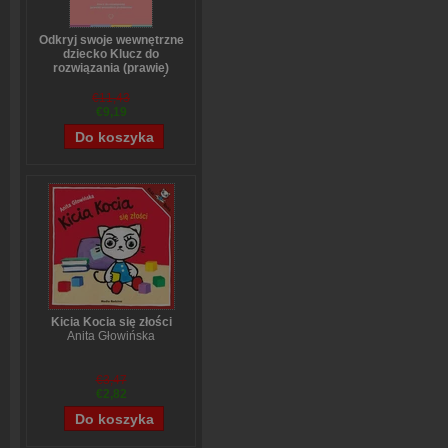
Odkryj swoje wewnętrzne
dziecko Klucz do
rozwiązania (prawie)
wszystkich problemów
Stefanie Stahl
€11,43
€9,19
Kicia Kocia się złości
Anita Głowińska
€3,47
€2,82