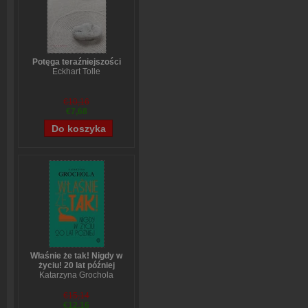
Potęga teraźniejszości
Eckhart Tolle
€10,16
€7,68
Właśnie że tak! Nigdy w
życiu! 20 lat później
Katarzyna Grochola
€15,14
€12,16