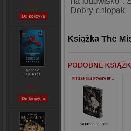
na lodowisko”. 
€13,92
Dobry chłopak
€11,18
Książka The Mis
PODOBNE KSIĄŻK
Obsesja
B.A. Paris
Mistake (ilustrowane brzegi)
€12,65
€10,17
Kathreen Bennett