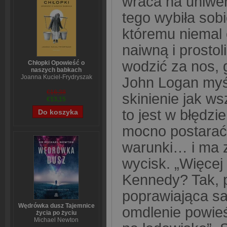
wraca na uniwer
tego wybiła sob
któremu niemal o
naiwną i prostol
wodzić za nos, g
Chłopki Opowieść o
naszych babkach
Joanna Kuciel-Frydryszak
John Logan myśl
€16,38
skinienie jak w
€13,15
to jest w błędzi
mocno postarać.
warunki… i ma 
wycisk. „Więcej
Kennedy? Tak, p
poprawiająca sa
Wędrówka dusz Tajemnice
omdlenie powieś
życia po życiu
Michael Newton