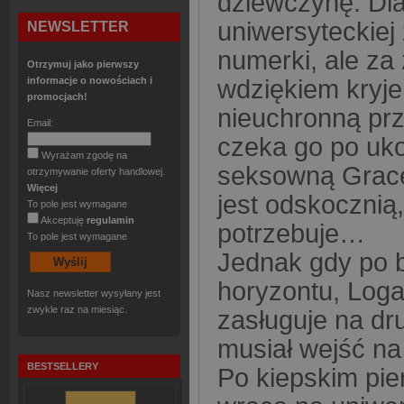
dziewczynę. Dla
uniwersyteckiej
NEWSLETTER
numerki, ale za
Otrzymuj jako pierwszy
informacje o nowościach i
wdziękiem kryje 
promocjach!
nieuchronną prz
Email:
czeka go po uko
Wyrażam zgodę na
seksowną Grace 
otrzymywanie oferty handlowej.
Więcej
jest odskocznią,
To pole jest wymagane
Akceptuję
regulamin
potrzebuje…
To pole jest wymagane
Jednak gdy po b
horyzontu, Log
Nasz newsletter wysyłany jest
zwykle raz na miesiąc.
zasługuje na dr
musiał wejść n
BESTSELLERY
Po kiepskim pie