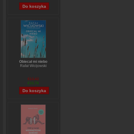
Obiecał mi niebo
Rafał Wicijowski
€13,42
€10,78