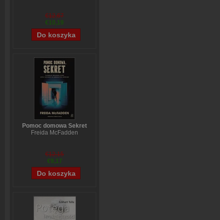
€12,67
€10,19
Pomoc domowa Sekret
Freida McFadden
€12,15
€9,17