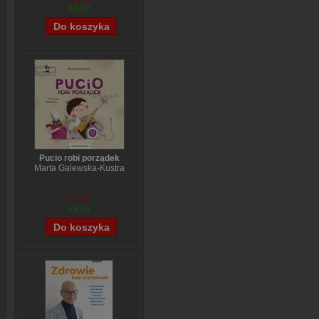
€9,67
Pucio robi porządek
Marta Galewska-Kustra
€7,70
€6,20