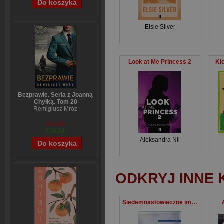
Elsie Silver
Look at Me Princess 2
Kic
Bezprawie. Seria z Joanną
Chyłką. Tom 20
Remigiusz Mróz
€13,40
€10,24
Aleksandra Nil
ODKRYJ INNE 
Siedemnastowieczne imiennictwo osobowe północnej Rosji na tle lokalnej kultury