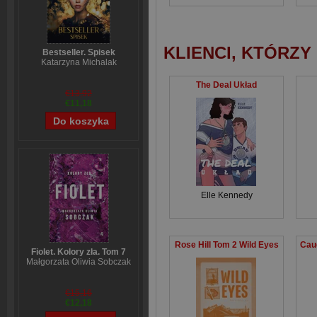
KLIENCI, KTÓRZY
Bestseller. Spisek
Katarzyna Michalak
The Deal Układ
€13,92
€11,18
Elle Kennedy
Rose Hill Tom 2 Wild Eyes
Fiolet. Kolory zła. Tom 7
Małgorzata Oliwia Sobczak
€15,16
€12,18