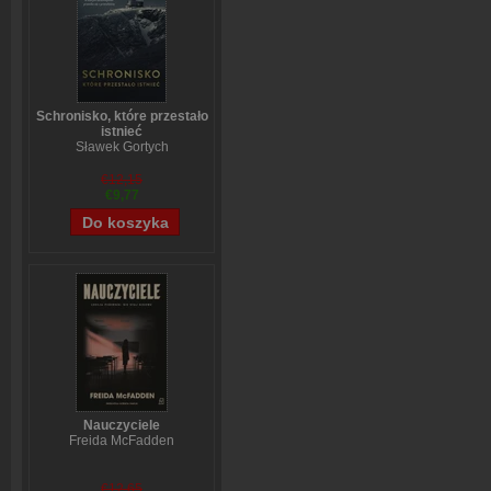
Schronisko, które przestało
istnieć
Sławek Gortych
€12,15
€9,77
Nauczyciele
Freida McFadden
€12,65