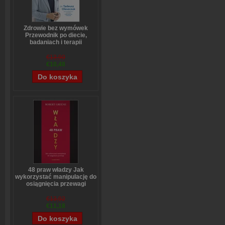
Zdrowie bez wymówek
Przewodnik po diecie,
badaniach i terapii
hormonalnej dla kobiet i
mężczyzn
€13,90
Tadeusz Oleszczuk
€10,48
48 praw władzy Jak
wykorzystać manipulację do
osiągnięcia przewagi
Robert Greene
€13,92
€11,18