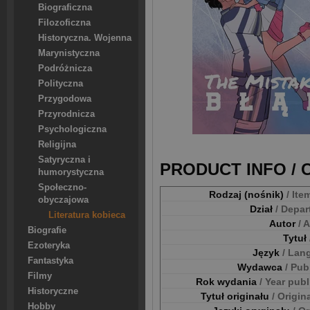
Biograficzna
Filozoficzna
Historyczna. Wojenna
Marynistyczna
Podróżnicza
Polityczna
Przygodowa
Przyrodnicza
Psychologiczna
Religijna
Satyryczna i
PRODUCT INFO /
humorystyczna
Społeczno-
Rodzaj (nośnik)
/ Ite
obyczajowa
Dział
/ Depa
Literatura kobieca
Autor
/ 
Biografie
Tytuł
Ezoteryka
Język
/ Lan
Fantastyka
Wydawca
/ Pub
Filmy
Rok wydania
/ Year pub
Historyczne
Tytuł originału
/ Origina
Hobby