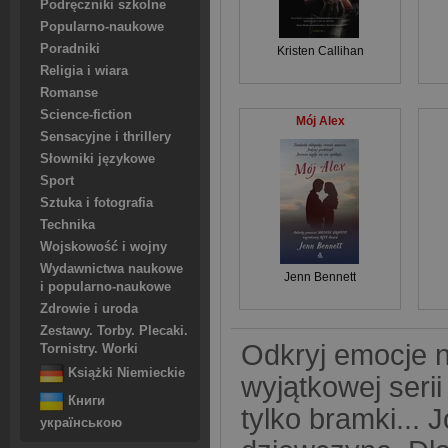
Podręczniki szkolne
Popularno-naukowe
Poradniki
Kristen Callihan
Religia i wiara
Romanse
Science-fiction
Mój Alex
Sensacyjne i thrillery
Słowniki językowe
Sport
Sztuka i fotografia
Technika
Wojskowość i wojny
Wydawnictwa naukowe
Jenn Bennett
i popularno-naukowe
Zdrowie i uroda
Zestawy. Torby. Plecaki.
Odkryj emocje na
Tornistry. Worki
Książki Niemieckie
wyjątkowej seri
Книги
tylko bramki...
українською