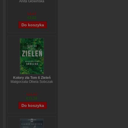
Anita Głowińska
€3,47
€2,82
Kolory zła Tom 6 Zieleń
Małgorzata Oliwia Sobczak
€13,92
€11,18