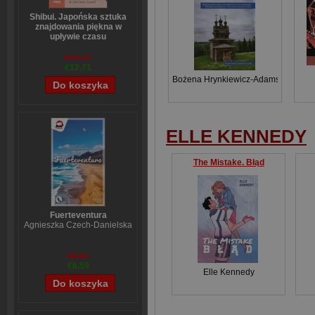
Shibui. Japońska sztuka
znajdowania piękna w
upływie czasu
Sanae Ishida
€14,92
€12,71
Bożena Hrynkiewicz-Adamskich
ELLE KENNEDY
The Mistake. Błąd
Fuerteventura
Agnieszka Czech-Danielska
€8,94
€6,59
Elle Kennedy