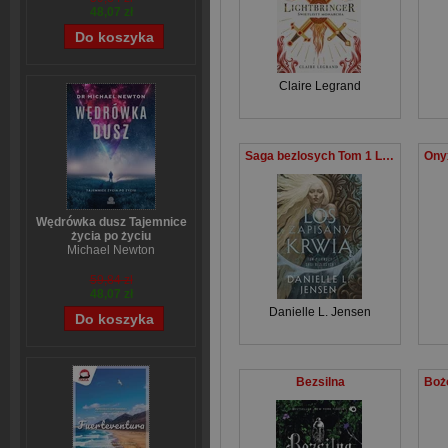
48,07 zł
Claire Legrand
Saga bezlosych Tom 1 Los zapisany krwią
Wędrówka dusz Tajemnice
życia po życiu
Michael Newton
59,84 zł
48,07 zł
Danielle L. Jensen
Bezsilna