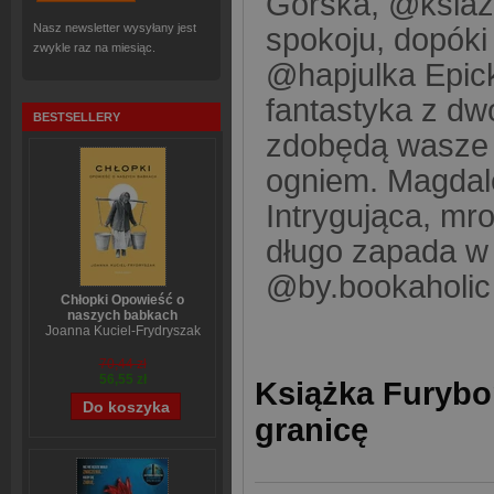
Górska, @ksiaz
Nasz newsletter wysyłany jest
spokoju, dopóki 
zwykle raz na miesiąc.
@hapjulka Epick
fantastyka z dw
BESTSELLERY
zdobędą wasze 
ogniem. Magda
Intrygująca, mro
długo zapada w
@by.bookaholic
Chłopki Opowieść o
naszych babkach
Joanna Kuciel-Frydryszak
70,44 zł
56,55 zł
Książka Furybor
granicę