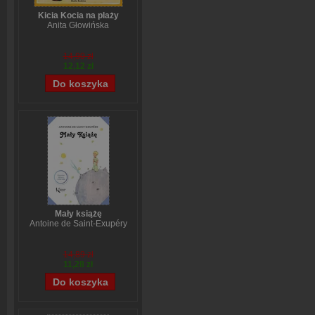
Kicia Kocia na plaży
Anita Głowińska
14,90 zł
12,12 zł
Mały książę
Antoine de Saint-Exupéry
14,89 zł
11,28 zł