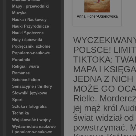
Mapy i przewodniki
Muzyka
Anna Ficner-Ogonowska
Nauka i Naukowcy
Nauki Przyrodnicze
Nauki Społeczne
WYCZEKIWANY
Nuty i śpiewniki
Podręczniki szkolne
POLSCE! LIM
Popularno-naukowe
TIKTOKA: TWA
Poradniki
Religia i wiara
MAPA I KSIĘ
Romanse
JEDNA Z NICH
Science-fiction
MOŻE GO OCA
Sensacyjne i thrillery
Słowniki językowe
Rielle. Morderc
Sport
jej mąż król Aud
Sztuka i fotografia
Technika
świat widział od s
Wojskowość i wojny
powstrzymać. Mi
Wydawnictwa naukowe
i popularno-naukowe