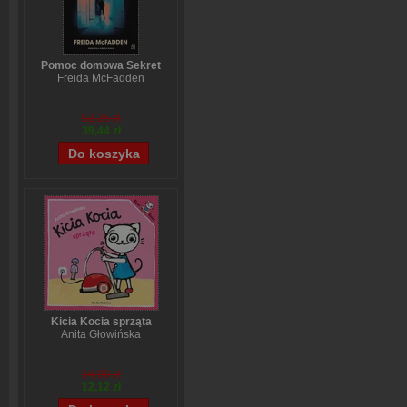
Pomoc domowa Sekret
Freida McFadden
52,25 zł
39,44 zł
Kicia Kocia sprząta
Anita Głowińska
14,90 zł
12,12 zł