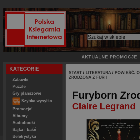
AKTUALNE PROMOCJE
KATEGORIE
START
/
LITERATURA
/
POWIEŚĆ. O
ZRODZONA Z FURII
Zabawki
Puzzle
Furyborn Zrod
Gry planszowe
Szybka wysyłka
Claire Legrand
Promocja!
Albumy
Audiobooki
Bajka i baśń
Beletrystyka