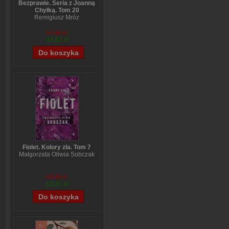
Bezprawie. Seria z Joanną
Chyłką. Tom 20
Remigiusz Mróz
57,60 zł
44,02 zł
Fiolet. Kolory zła. Tom 7
Małgorzata Oliwia Sobczak
65,19 zł
52,35 zł