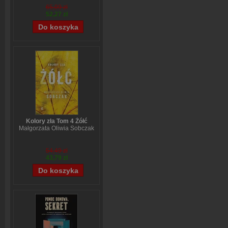
65,09 zł
52,27 zł
Kolory zła Tom 4 Żółć
Małgorzata Oliwia Sobczak
54,49 zł
43,79 zł