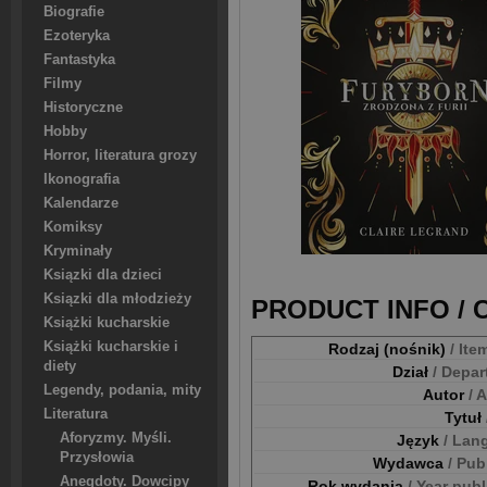
Biografie
Ezoteryka
Fantastyka
Filmy
Historyczne
Hobby
Horror, literatura grozy
Ikonografia
Kalendarze
Komiksy
Kryminały
Ksiązki dla dzieci
Ksiązki dla młodzieży
PRODUCT INFO /
Książki kucharskie
Książki kucharskie i
Rodzaj (nośnik)
/ Ite
diety
Dział
/ Depa
Legendy, podania, mity
Autor
/ 
Literatura
Tytuł
Aforyzmy. Myśli.
Język
/ Lan
Przysłowia
Wydawca
/ Pub
Anegdoty. Dowcipy
Rok wydania
/ Year pub