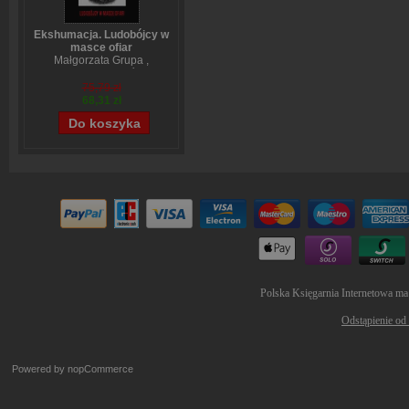
Ekshumacja. Ludobójcy w
masce ofiar
Małgorzata Grupa
,
Wojciech Sumliński
75,79 zł
68,31 zł
Polska Księgarnia Internetowa ma
Odstąpienie od
Powered by
nopCommerce