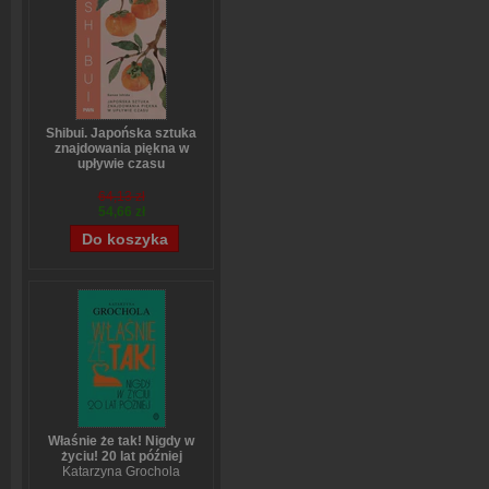
Shibui. Japońska sztuka
znajdowania piękna w
upływie czasu
Sanae Ishida
64,13 zł
54,66 zł
Właśnie że tak! Nigdy w
życiu! 20 lat później
Katarzyna Grochola