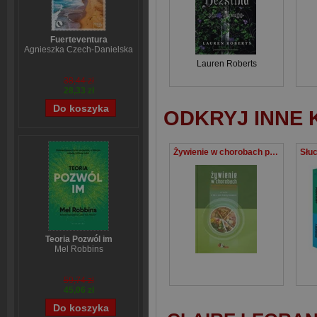
Fuerteventura
Agnieszka Czech-Danielska
Lauren Roberts
38,44 zł
28,33 zł
ODKRYJ INNE 
Żywienie w chorobach przewodu pokarmowego i zaburzeniach metabolicznych
Teoria Pozwól im
Mel Robbins
59,74 zł
45,06 zł