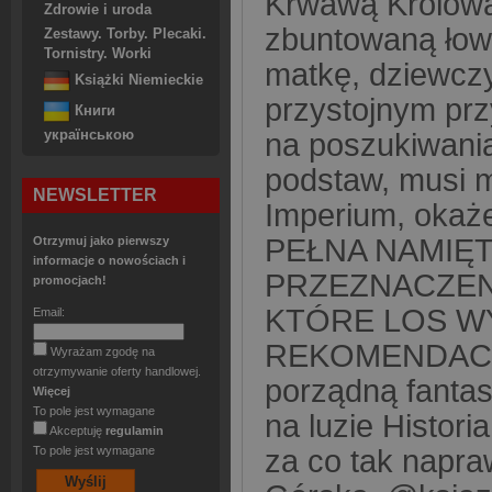
Krwawą Królową. 
Zdrowie i uroda
zbuntowaną łow
Zestawy. Torby. Plecaki.
Tornistry. Worki
matkę, dziewczy
Książki Niemieckie
przystojnym pr
Книги
українською
na poszukiwania
podstaw, musi m
NEWSLETTER
Imperium, okaż
PEŁNA NAMIĘ
Otrzymuj jako pierwszy
informacje o nowościach i
PRZEZNACZENI
promocjach!
KTÓRE LOS W
Email:
REKOMENDACJE:
Wyrażam zgodę na
otrzymywanie oferty handlowej.
porządną fantas
Więcej
To pole jest wymagane
na luzie Histori
Akceptuję
regulamin
To pole jest wymagane
za co tak napra