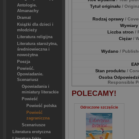
Antologie.
Tytuł originału
/ Origina
Almanachy
Dramat
Rodzaj oprawy
/ Cove
Książki dla dzieci i
Wymiar
młodzieży
Liczba stron
/
Literatura religijna
Ciężar
/ 
Literatura starożytna,
średniowieczna i
Wydano
/ Publis
nowożytna
Poezja
EA
Powieść.
Stan produktu
/ Con
Opowiadanie.
Osoba Odpowiedz
Scenariusz
Responsible P
Opowiadania i
POLECAMY!
miniatury literackie
Powieść
Powieść polska
Odroczone szczęście
Powieść
zagraniczna
Scenariusze
Literatura erotyczna
Literatura faktu