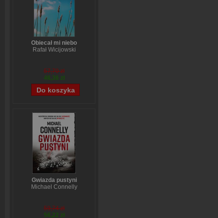
Obiecał mi niebo
Rafał Wicijowski
57,70 zł
46,36 zł
Gwiazda pustyni
Michael Connelly
59,74 zł
56,22 zł