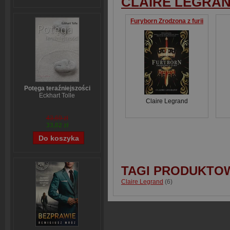
CLAIRE LEGRA
Furyborn Zrodzona z furii
Potęga teraźniejszości
Eckhart Tolle
Claire Legrand
43,69 zł
33,02 zł
TAGI PRODUKTO
Claire Legrand
(6)