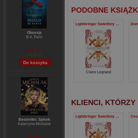
PODOBNE KSIĄŻK
Lightbringer Świetlisty monarcha Tom 3
Obsesja
B.A. Paris
54,39 zł
43,71 zł
Claire Legrand
KLIENCI, KTÓRZY
Lightbringer Świetlisty monarcha Tom 3
Bestseller. Spisek
Katarzyna Michalak
59,84 zł