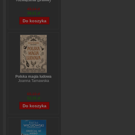
rozwiązania (prawie)
wszystkich problemów
Stefanie Stahl
49,14 zł
39,51 zł
Polska magia ludowa
Joanna Tarnawska
65,19 zł
52,35 zł