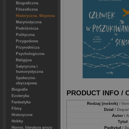
Biograficzna
Filozoficzna
Historyczna. Wojenna
Marynistyczna
Podróżnicza
Polityczna
Przygodowa
Przyrodnicza
Psychologiczna
Religijna
Satyryczna i
humorystyczna
Społeczno-
obyczajowa
Biografie
PRODUCT INFO /
Ezoteryka
Fantastyka
Rodzaj (nośnik)
/ Ite
Filmy
Dział
/ Depa
Historyczne
Autor
/ 
Hobby
Tytuł
Podtytuł
/ S
Horror, literatura grozy