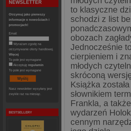
młodych czytel
NEWSLETTER
to klasyczne dzi
Otrzymuj jako pierwszy
schodzi z list b
informacje o nowościach i
promocjach!
ponadczasowym 
Email:
obozach zagład
Wyrażam zgodę na
Jednocześnie to
otrzymywanie oferty handlowej.
cierpieniem i z
Więcej
To pole jest wymagane
młodych czyteln
Akceptuję
regulamin
To pole jest wymagane
skróconą wersję
Książka została
Nasz newsletter wysyłany jest
słownikiem term
zwykle raz na miesiąc.
Frankla, a takż
wydarzeń Holok
BESTSELLERY
cennym narzędzi