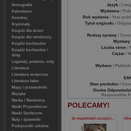
Język
/ Lan
Ikonografia
Wydawca
/ Pub
Kalendarze
Rok wydania
/ Year pub
Komiksy
Tytuł originału
/ Origina
Kryminały
Ksiązki dla dzieci
Rodzaj oprawy
/ Cove
Ksiązki dla młodzieży
Wymiar
Książki kucharskie
Liczba stron
/
Książki kucharskie i
Ciężar
/ 
diety
Legendy, podania, mity
Wydano
/ Publis
Literatura
Literatura erotyczna
EA
Literatura faktu
Stan produktu
/ Con
Mapy i przewodniki
Osoba Odpowiedz
Muzyka
Responsible P
Nauka i Naukowcy
POLECAMY!
Nauki Przyrodnicze
Nauki Społeczne
Ze wspomnień szczęściarza
Nuty i śpiewniki
Podręczniki szkolne