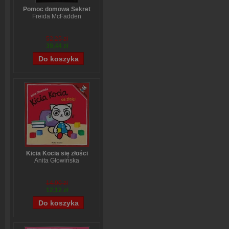
Pomoc domowa Sekret
Freida McFadden
52,25 zł
39,44 zł
Kicia Kocia się złości
Anita Głowińska
14,90 zł
12,12 zł