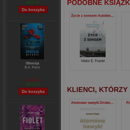
PODOBNE KSIĄŻK
48,07 zł
Życie z sensem Autobiografia
Viktor E. Frankl
Obsesja
B.A. Paris
54,39 zł
43,71 zł
KLIENCI, KTÓRZY
Atomowe nawyki Drobne zmiany, niezwykłe efekty
Po