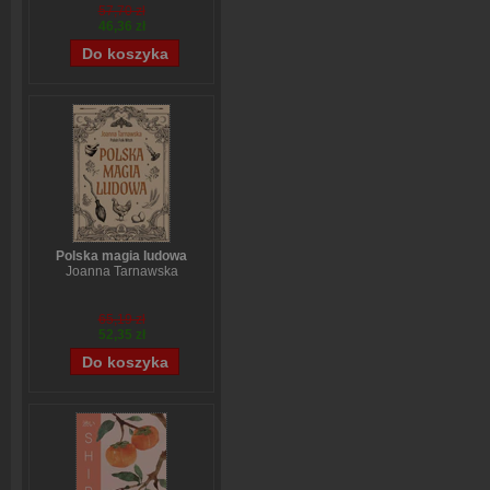
57,70 zł
46,36 zł
Polska magia ludowa
Joanna Tarnawska
65,19 zł
52,35 zł