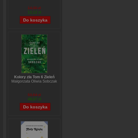
14,90 zł
12,12 zł
Kolory zła Tom 6 Zieleń
Małgorzata Oliwia Sobczak
59,84 zł
48,07 zł