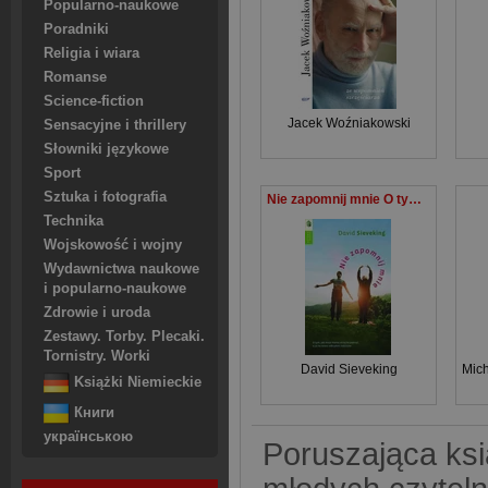
Popularno-naukowe
Poradniki
Religia i wiara
Romanse
Science-fiction
Jacek Woźniakowski
Sensacyjne i thrillery
Słowniki językowe
Sport
Sztuka i fotografia
Nie zapomnij mnie O tym, jak moja mama straciła pamięć, a ja na nowo odkryłem swoich rodziców
Technika
Wojskowość i wojny
Wydawnictwa naukowe
i popularno-naukowe
Zdrowie i uroda
Zestawy. Torby. Plecaki.
Tornistry. Worki
David Sieveking
Mich
Książki Niemieckie
Книги
українською
Poruszająca ksi