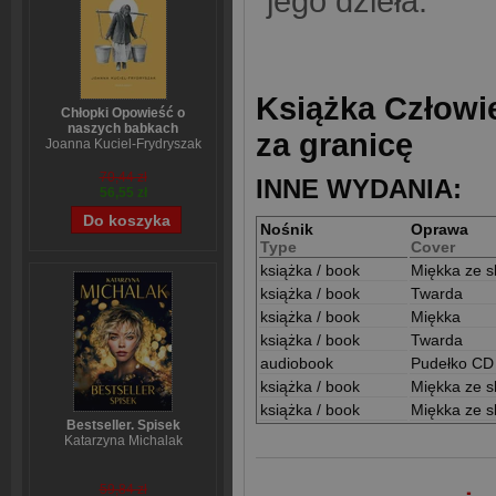
jego dzieła.
Książka Człowi
Chłopki Opowieść o
naszych babkach
za granicę
Joanna Kuciel-Frydryszak
70,44 zł
INNE WYDANIA:
56,55 zł
Nośnik
Oprawa
Type
Cover
książka / book
Miękka ze s
książka / book
Twarda
książka / book
Miękka
książka / book
Twarda
audiobook
Pudełko CD
książka / book
Miękka ze s
książka / book
Miękka ze s
Bestseller. Spisek
Katarzyna Michalak
59,84 zł