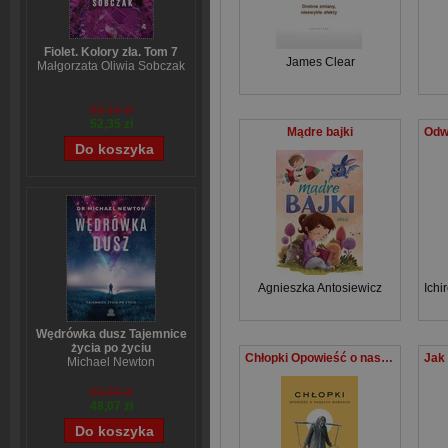
Fiolet. Kolory zła. Tom 7
James Clear
Małgorzata Oliwia Sobczak
65,19 zł
52,35 zł
Mądre bajki
Agnieszka Antosiewicz
Ichi
Wędrówka dusz Tajemnice
życia po życiu
Chłopki Opowieść o naszych babkach
Michael Newton
59,84 zł
48,07 zł