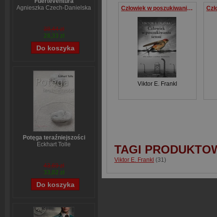
Fuerteventura
Agnieszka Czech-Danielska
Człowiek w poszukiwaniu sensu
38,44 zł
28,33 zł
Viktor E. Frankl
Potęga teraźniejszości
Eckhart Tolle
TAGI PRODUKTO
Viktor E. Frankl
(31)
43,69 zł
33,02 zł