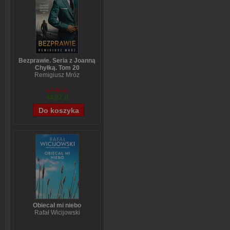
Bezprawie. Seria z Joanną
Chyłką. Tom 20
Remigiusz Mróz
57,60 zł
44,02 zł
Obiecał mi niebo
Rafał Wicijowski