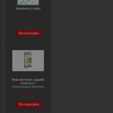
Akademia 2-latka
5,82 zł
4,85 zł
Moje pierwsze zagadki
CzuCzu 2+
Opracowanie Zbiorowe
32,99 zł
26,59 zł