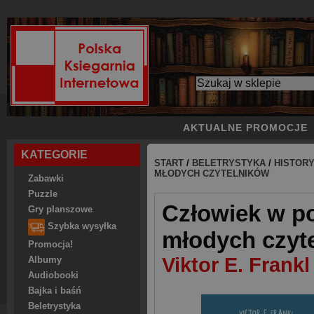
AKTUALNE PROMOCJE
KATEGORIE
START
/
BELETRYSTYKA
/
HISTOR
MŁODYCH CZYTELNIKÓW
Zabawki
Puzzle
Człowiek w p
Gry planszowe
Szybka wysyłka
młodych czyt
Promocja!
Viktor E. Frankl
Albumy
Audiobooki
Bajka i baśń
Beletrystyka