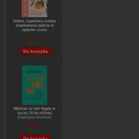
Shibui. Japońska sztuka
znajdowania piękna w
upływie czasu
Sanae Ishida
64,13 zł
54,66 zł
Właśnie że tak! Nigdy w
życiu! 20 lat później
Katarzyna Grochola
65,09 zł
52,27 zł