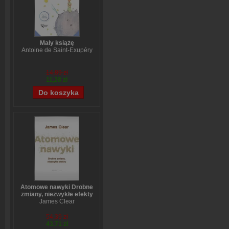
Mały książę
Antoine de Saint-Exupéry
14,89 zł
11,28 zł
Atomowe nawyki Drobne
zmiany, niezwykłe efekty
James Clear
54,39 zł
43,71 zł