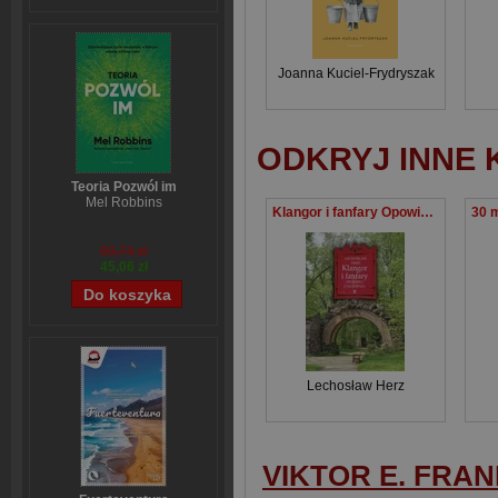
Joanna Kuciel-Frydryszak
ODKRYJ INNE 
Teoria Pozwól im
Mel Robbins
Klangor i fanfary Opowieści z Mazowsza
59,74 zł
45,06 zł
Lechosław Herz
VIKTOR E. FRA