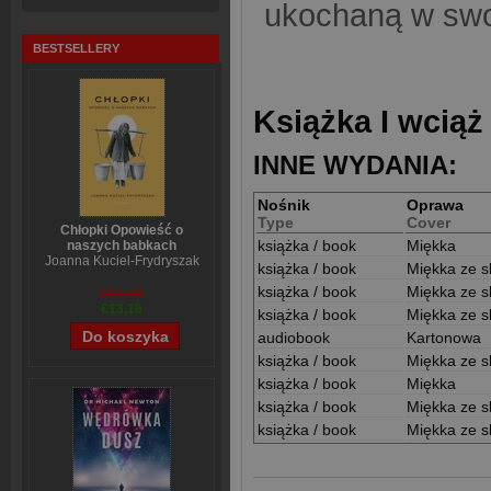
ukochaną w swoi
BESTSELLERY
Książka I wciąż
INNE WYDANIA:
Nośnik
Oprawa
Type
Cover
Chłopki Opowieść o
książka / book
Miękka
naszych babkach
Joanna Kuciel-Frydryszak
książka / book
Miękka ze s
książka / book
Miękka ze s
€16,39
€13,16
książka / book
Miękka ze s
audiobook
Kartonowa
książka / book
Miękka ze s
książka / book
Miękka
książka / book
Miękka ze s
książka / book
Miękka ze s