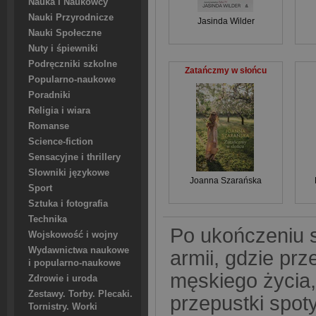
Nauka i Naukowcy
Nauki Przyrodnicze
Jasinda Wilder
Nauki Społeczne
Nuty i śpiewniki
Podręczniki szkolne
Zatańczmy w słońcu
Popularno-naukowe
Poradniki
Religia i wiara
Romanse
Science-fiction
Sensacyjne i thrillery
Słowniki językowe
Joanna Szarańska
Sport
Sztuka i fotografia
Technika
Po ukończeniu s
Wojskowość i wojny
Wydawnictwa naukowe
armii, gdzie pr
i popularno-naukowe
męskiego życia,
Zdrowie i uroda
Zestawy. Torby. Plecaki.
przepustki spo
Tornistry. Worki