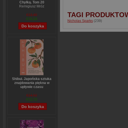
Chyłką. Tom 20
Remigiusz Mróz
TAGI PRODUKTO
€13,40
€10,24
Nicholas Sparks
(239)
Shibui. Japońska sztuka
znajdowania piękna w
upływie czasu
Sanae Ishida
€14,92
€12,72