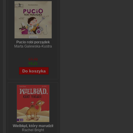
Pucio robi porządek
Marta Galewska-Kustra
€7,70
€6,21
Wielbłąd, który marudził
Rachel Bright