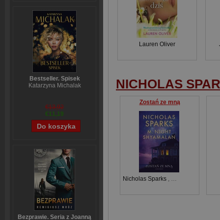
Lauren Oliver
Bestseller. Spisek
NICHOLAS SPA
Katarzyna Michalak
Zostań ze mną
€13,92
€11,19
Nicholas Sparks
,
Night Shyamalan 
Bezprawie. Seria z Joanną