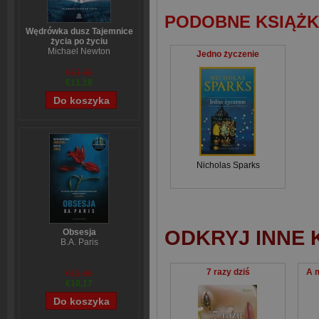
PODOBNE KSIĄŻK
Wędrówka dusz Tajemnice
życia po życiu
Michael Newton
Jedno życzenie
€13,92
€11,19
Nicholas Sparks
ODKRYJ INNE 
Obsesja
B.A. Paris
7 razy dziś
A m
€12,66
€10,17