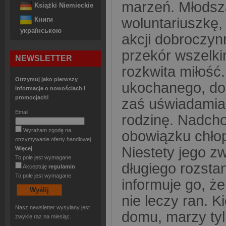
marzeń. Młodszą
Książki Niemieckie
woluntariuszkę,
Книги
українською
akcji dobroczyn
przekór wszelk
NEWSLETTER
rozkwita miłość
Otrzymuj jako pierwszy
ukochanego, dop
informacje o nowościach i
promocjach!
zaś uświadamia 
Email:
rodzinę. Nadcho
Wyrażam zgodę na
obowiązku chłop
otrzymywanie oferty handlowej.
Niestety jego z
Więcej
To pole jest wymagane
długiego rozsta
Akceptuję
regulamin
To pole jest wymagane
informuje go, ż
nie leczy ran. K
Nasz newsletter wysyłany jest
domu, marzy tyl
zwykle raz na miesiąc.