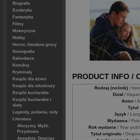
Biografie
Ezoteryka
Fantastyka
Filmy
Historyczne
Hobby
Horror, literatura grozy
Ikonografia
Kalendarze
Komiksy
Kryminały
PRODUCT INFO /
Ksiązki dla dzieci
Ksiązki dla młodzieży
Rodzaj (nośnik)
/ Ite
Książki kucharskie
Dział
/ Depa
Książki kucharskie i
Autor
/ 
diety
Tytuł
Legendy, podania, mity
Język
/ Lan
Literatura
Wydawca
/ Pub
Aforyzmy. Myśli.
Rok wydania
/ Year pub
Przysłowia
Tytuł originału
/ Origina
Anegdoty. Dowcipy