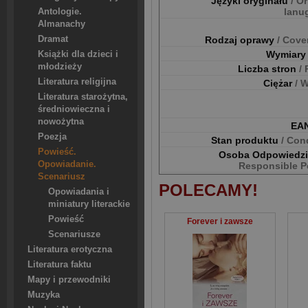
Języki oryginału
/ Or
lanu
Antologie.
Almanachy
Dramat
Rodzaj oprawy
/ Cove
Wymiar
Książki dla dzieci i
młodzieży
Liczba stron
/
Literatura religijna
Ciężar
/ 
Literatura starożytna,
średniowieczna i
nowożytna
EA
Poezja
Stan produktu
/ Con
Powieść.
Osoba Odpowiedz
Opowiadanie.
Responsible P
Scenariusz
POLECAMY!
Opowiadania i
miniatury literackie
Powieść
Forever i zawsze
Scenariusze
Literatura erotyczna
Literatura faktu
Mapy i przewodniki
Muzyka