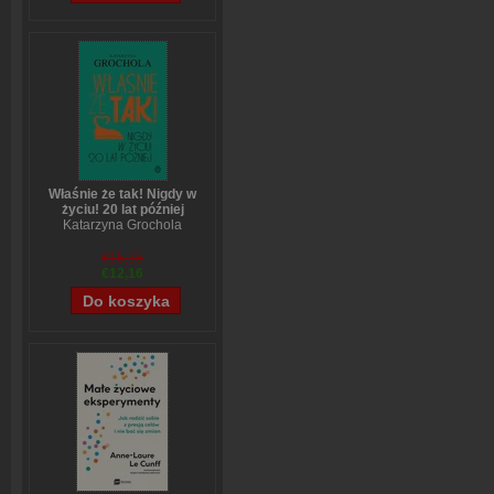
Właśnie że tak! Nigdy w
życiu! 20 lat później
Katarzyna Grochola
€15,15
€12,16