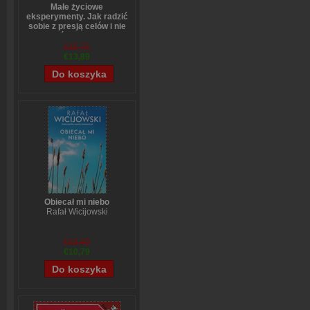
Małe życiowe
eksperymenty. Jak radzić
sobie z presją celów i nie
bać się zmian
Anne-Laure LeCunff
€15,75
€13,89
Obiecał mi niebo
Rafał Wicijowski
€13,43
€10,79