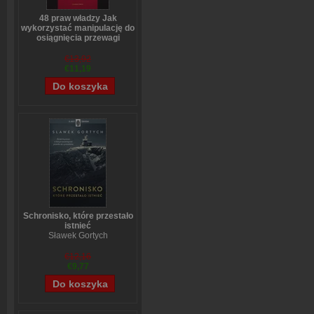
48 praw władzy Jak
wykorzystać manipulację do
osiągnięcia przewagi
Robert Greene
€13,92
€11,19
Schronisko, które przestało
istnieć
Sławek Gortych
€12,16
€9,77