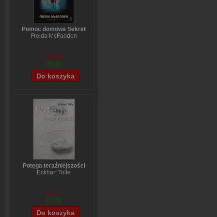
Pomoc domowa Sekret
Freida McFadden
€12,16
€9,18
Potęga teraźniejszości
Eckhart Tolle
€10,17
€7,68