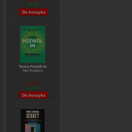
€8,94
€6,59
Teoria Pozwól im
Mel Robbins
€13,90
€10,49