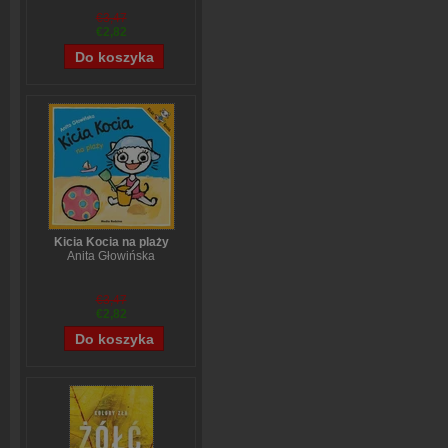
€3,47
€2,82
Kicia Kocia na plaży
Anita Głowińska
€3,47
€2,82