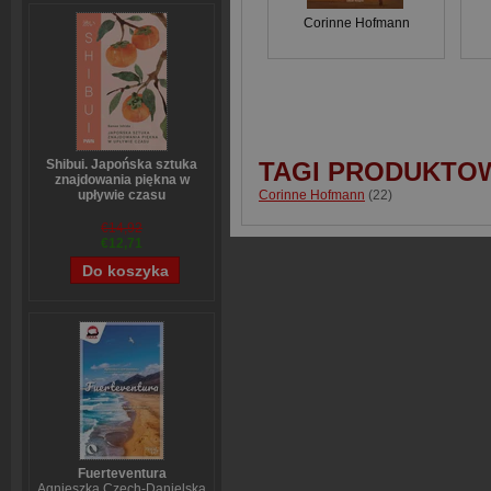
Corinne Hofmann
Shibui. Japońska sztuka
TAGI PRODUKTO
znajdowania piękna w
Corinne Hofmann
(22)
upływie czasu
Sanae Ishida
€14,92
€12,71
Fuerteventura
Agnieszka Czech-Danielska