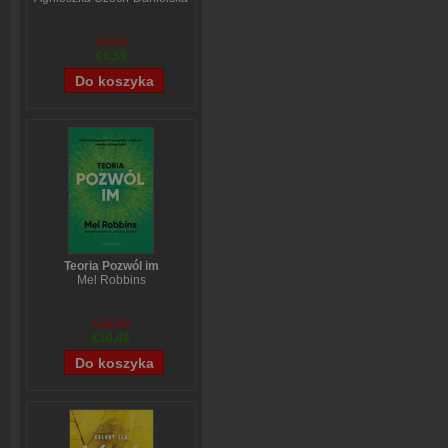
€8,94
€6,59
Teoria Pozwól im
Mel Robbins
€13,90
€10,48