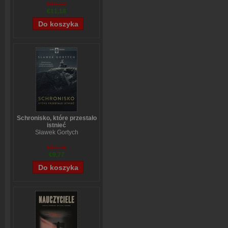
€13,92
€11,18
Schronisko, które przestało
istnieć
Sławek Gortych
€12,15
€9,77