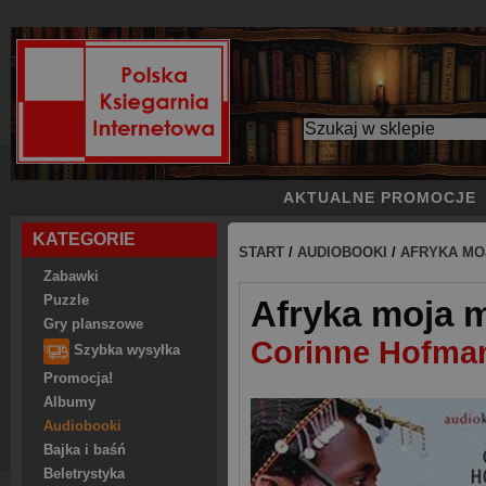
AKTUALNE PROMOCJE
KATEGORIE
START
/
AUDIOBOOKI
/
AFRYKA MO
Zabawki
Puzzle
Afryka moja m
Gry planszowe
Corinne Hofma
Szybka wysyłka
Promocja!
Albumy
Audiobooki
Bajka i baśń
Beletrystyka