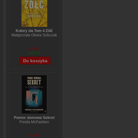
Kolory zła Tom 4 Żółć
Małgorzata Oliwia Sobczak
€12,67
€10,19
Pomoc domowa Sekret
Freida McFadden
€12,15