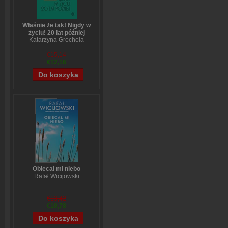
Właśnie że tak! Nigdy w
życiu! 20 lat później
Katarzyna Grochola
€15,14
€12,16
Obiecał mi niebo
Rafał Wicijowski
€13,42
€10,78