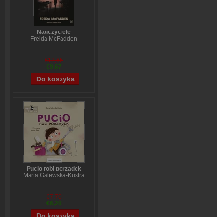
Nauczyciele
Freida McFadden
€12,65
€9,67
Pucio robi porządek
Marta Galewska-Kustra
€7,70
€6,20