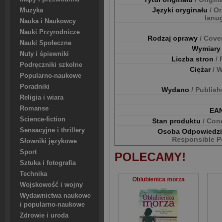
Języki oryginału
/ Or
Muzyka
lanu
Nauka i Naukowcy
Nauki Przyrodnicze
Rodzaj oprawy
/ Cove
Nauki Społeczne
Wymiar
Nuty i śpiewniki
Liczba stron
/
Podręczniki szkolne
Ciężar
/ 
Popularno-naukowe
Poradniki
Wydano
/ Publis
Religia i wiara
Romanse
EA
Science-fiction
Stan produktu
/ Con
Sensacyjne i thrillery
Osoba Odpowiedz
Responsible P
Słowniki językowe
Sport
POLECAMY!
Sztuka i fotografia
Technika
Oblubienica morza
Wojskowość i wojny
Wydawnictwa naukowe
i popularno-naukowe
Zdrowie i uroda