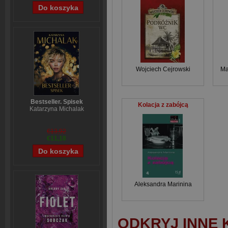
Wojciech Cejrowski
Ma
Bestseller. Spisek
Kolacja z zabójcą
Katarzyna Michalak
€13,92
€11,18
Aleksandra Marinina
ODKRYJ INNE 