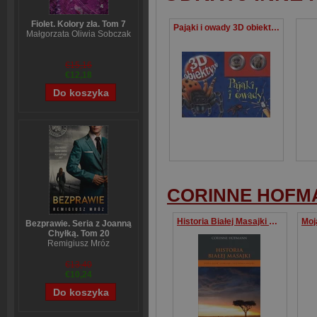
Fiolet. Kolory zła. Tom 7
Pająki i owady 3D obiektyw
Małgorzata Oliwia Sobczak
€15,16
€12,18
CORINNE HOFM
Historia Białej Masajki Wielka miłość Szwajcarki i wojownika Samburu
Bezprawie. Seria z Joanną
Chyłką. Tom 20
Remigiusz Mróz
€13,40
€10,24