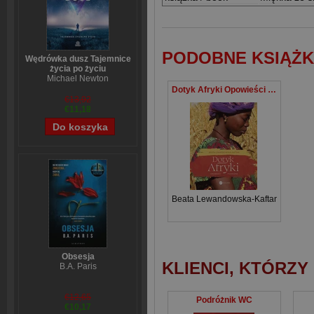
PODOBNE KSIĄŻK
Wędrówka dusz Tajemnice
życia po życiu
Michael Newton
Dotyk Afryki Opowieści podróżne
€13,92
€11,18
Beata Lewandowska-Kaftan
Obsesja
KLIENCI, KTÓRZY
B.A. Paris
€12,65
Podróżnik WC
€10,17