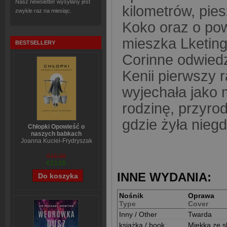
Nasz newsletter wysyłany jest
kilometrów, pies
zwykle raz na miesiąc.
Koko oraz o pow
mieszka Lketinga
BESTSELLERY
Corinne odwiedz
Kenii pierwszy r
wyjechała jako 
rodzinę, przyro
gdzie żyła nieg
Chłopki Opowieść o
naszych babkach
Joanna Kuciel-Frydryszak
€16,38
€13,15
INNE WYDANIA:
Nośnik
Oprawa
Type
Cover
Inny / Other
Twarda
książka / book
Miękka ze s