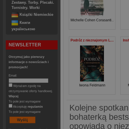
Zestawy. Torby. Plecaki.
Tornistry. Worki
Książki Niemieckie
Michelle Cohen Corasanti
,
Jamal Ka
Книги
українською
Podróż z nieznajomym Lennox Corporation Tom 2
Ins
NEWSLETTER
Otrzymuj jako pierwszy
informacje o nowościach i
promocjach!
Email:
Iwona Feldmann
Wyrażam zgodę na
otrzymywanie oferty handlowej.
Więcej
To pole jest wymagane
Kolejne spotkan
Akceptuję
regulamin
To pole jest wymagane
bohaterką bestse
opowiada o niez