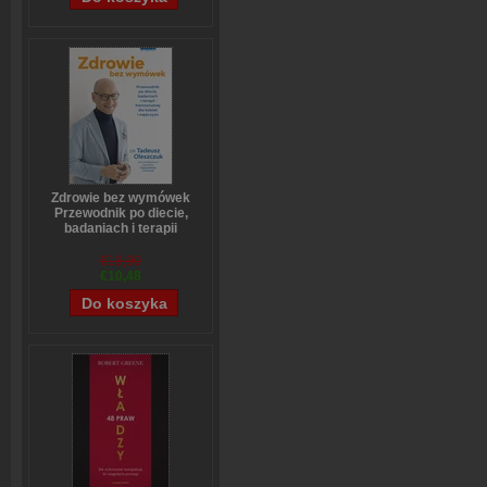
Zdrowie bez wymówek
Przewodnik po diecie,
badaniach i terapii
hormonalnej dla kobiet i
mężczyzn
€13,90
Tadeusz Oleszczuk
€10,48