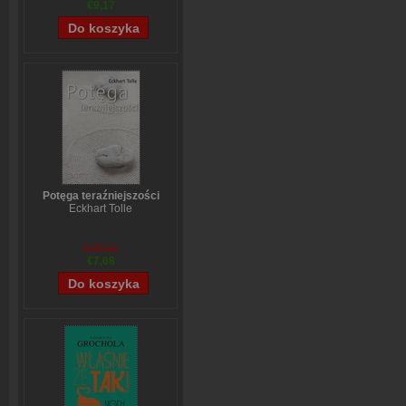
€9,17
Potęga teraźniejszości
Eckhart Tolle
€10,16
€7,68