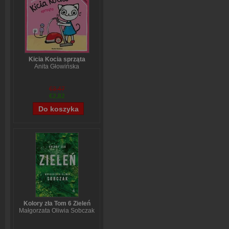
Kicia Kocia sprząta
Anita Głowińska
€3,47
€2,82
Kolory zła Tom 6 Zieleń
Małgorzata Oliwia Sobczak