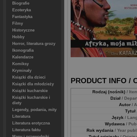
Biografie
Ezoteryka
Fantastyka
Filmy
Historyczne
Hobby
Horror, literatura grozy
Ikonografia
Kalendarze
Komiksy
Kryminały
Ksiązki dla dzieci
PRODUCT INFO /
Ksiązki dla młodzieży
Książki kucharskie
Rodzaj (nośnik)
/ Ite
Książki kucharskie i
Dział
/ Depa
diety
Autor
/ 
Legendy, podania, mity
Tytuł
Literatura
Język
/ Lan
Literatura erotyczna
Wydawca
/ Pub
Rok wydania
/ Year pub
Literatura faktu
Tytuł originału
/ Origina
Mapy i przewodniki