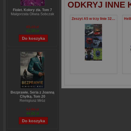
ODKRYJ INNE 
Fiolet. Kolory zła. Tom 7
Małgorzata Oliwia Sobczak
Zeszyt A5 w trzy linie 32 kartki 15 sztuk mix
65,19 zł
52,35 zł
Bezprawie. Seria z Joanną
Chyłką. Tom 20
Remigiusz Mróz
57,60 zł
44,02 zł