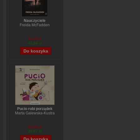
Nauczyciele
Freida McFadden
54,39 zł
41,58 zł
Pucio robi porządek
Marta Galewska-Kustra
33,09 zł
26,67 zł