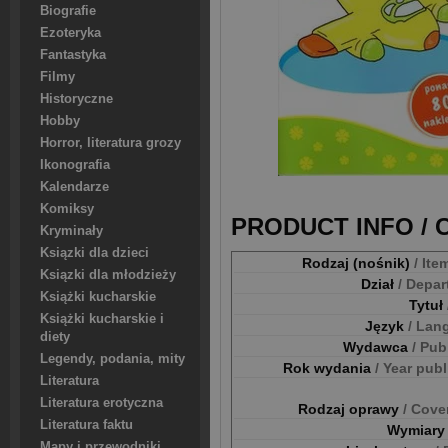
Biografie
Ezoteryka
Fantastyka
Filmy
Historyczne
Hobby
Horror, literatura grozy
Ikonografia
Kalendarze
Komiksy
PRODUCT INFO /
Kryminały
Ksiązki dla dzieci
Rodzaj (nośnik)
/ Ite
Ksiązki dla młodzieży
Dział
/ Depa
Książki kucharskie
Tytuł
Książki kucharskie i
Język
/ Lan
diety
Wydawca
/ Pub
Legendy, podania, mity
Rok wydania
/ Year pub
Literatura
Literatura erotyczna
Rodzaj oprawy
/ Cove
Literatura faktu
Wymiar
Mapy i przewodniki