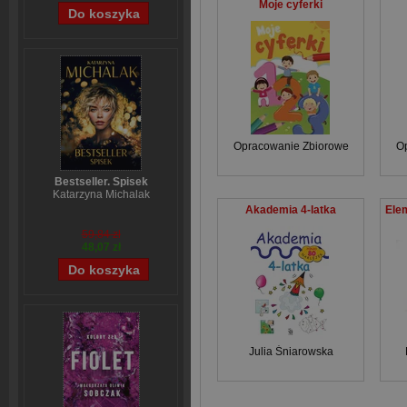
Moje cyferki
Opracowanie Zbiorowe
O
Bestseller. Spisek
Katarzyna Michalak
Akademia 4-latka
59,84 zł
48,07 zł
Julia Śniarowska