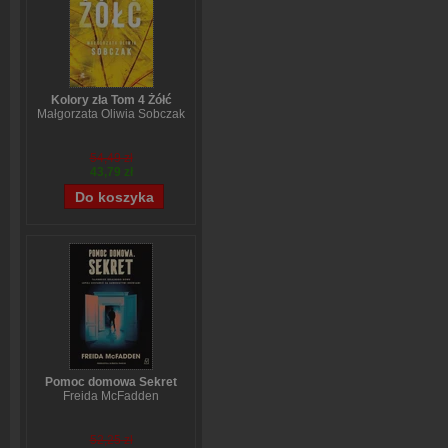
Kolory zła Tom 4 Żółć
Małgorzata Oliwia Sobczak
54,49 zł
43,79 zł
Pomoc domowa Sekret
Freida McFadden
52,25 zł