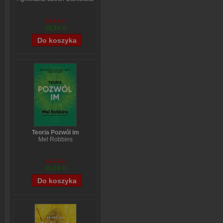
38,44 zł
28,33 zł
Teoria Pozwól im
Mel Robbins
59,74 zł
45,06 zł