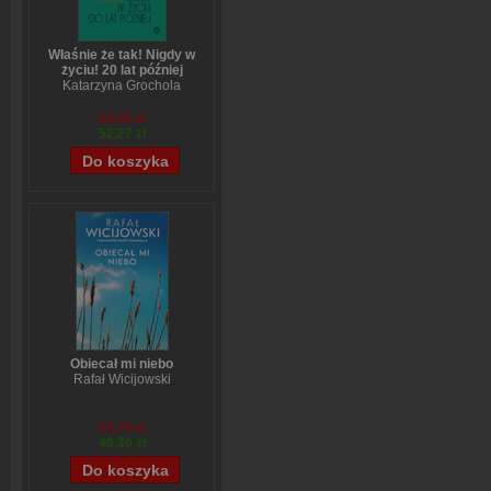
Właśnie że tak! Nigdy w
życiu! 20 lat później
Katarzyna Grochola
65,09 zł
52,27 zł
Obiecał mi niebo
Rafał Wicijowski
57,70 zł
46,36 zł