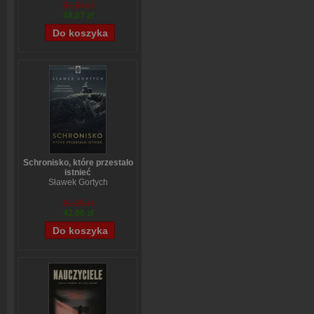
59,84 zł
48,07 zł
Schronisko, które przestało
istnieć
Sławek Gortych
52,25 zł
42,00 zł