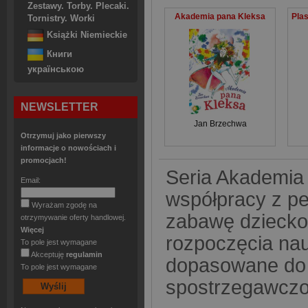
Zestawy. Torby. Plecaki.
Akademia pana Kleksa
Tornistry. Worki
Książki Niemieckie
Книги
українською
NEWSLETTER
Jan Brzechwa
Otrzymuj jako pierwszy
informacje o nowościach i
promocjach!
Seria Akademia 
Email:
współpracy z p
Wyrażam zgodę na
zabawę dziecko 
otrzymywanie oferty handlowej.
Więcej
rozpoczęcia nau
To pole jest wymagane
Akceptuję
regulamin
dopasowane do 
To pole jest wymagane
spostrzegawczoś