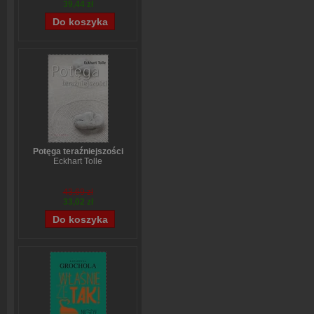
39,44 zł
Potęga teraźniejszości
Eckhart Tolle
43,69 zł
33,02 zł