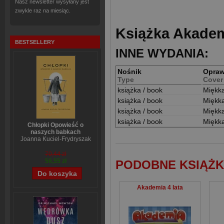
Nasz newsletter wysyłany jest
zwykle raz na miesiąc.
Książka Akademi
BESTSELLERY
INNE WYDANIA:
Nośnik
Opra
Type
Cover
książka / book
Miękk
książka / book
Miękk
książka / book
Miękk
książka / book
Miękk
Chłopki Opowieść o
naszych babkach
Joanna Kuciel-Frydryszak
70,44 zł
56,55 zł
PODOBNE KSIĄŻK
Akademia 4 lata