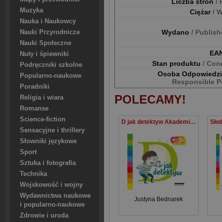
Liczba stron
/
Muzyka
Ciężar
/ 
Nauka i Naukowcy
Wydano
/ Publis
Nauki Przyrodnicze
Nauki Społeczne
EA
Nuty i śpiewniki
Stan produktu
/ Con
Podręczniki szkolne
Osoba Odpowiedz
Popularno-naukowe
Responsible P
Poradniki
POLECAMY!
Religia i wiara
Romanse
Science-fiction
D jak detektyw Akademia Mądrego Dziecka Literkowe przedszkole
Sensacyjne i thrillery
Słowniki językowe
Sport
Sztuka i fotografia
Technika
Wojskowość i wojny
Wydawnictwa naukowe
Justyna Bednarek
i popularno-naukowe
Zdrowie i uroda