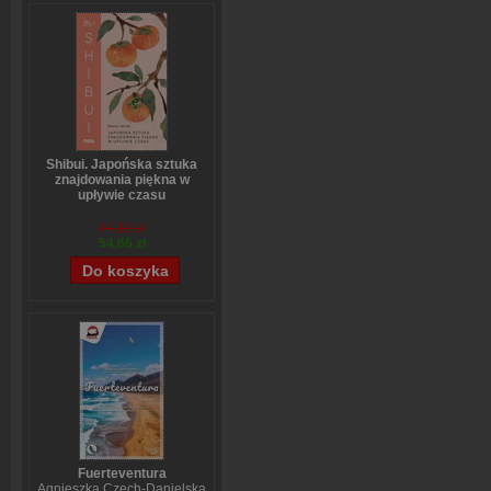
Shibui. Japońska sztuka
znajdowania piękna w
upływie czasu
Sanae Ishida
64,13 zł
54,66 zł
Fuerteventura
Agnieszka Czech-Danielska