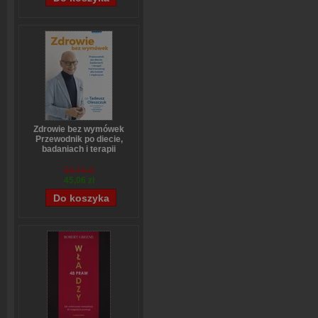
Zdrowie bez wymówek
Przewodnik po diecie,
badaniach i terapii
hormonalnej dla kobiet i
mężczyzn
59,74 zł
Tadeusz Oleszczuk
45,06 zł