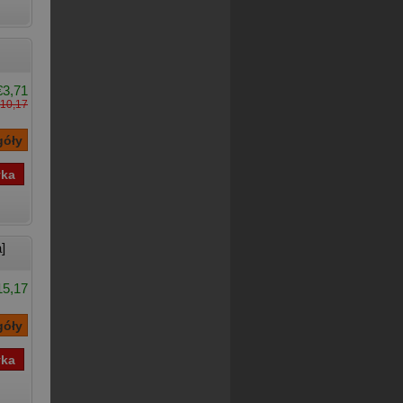
€3,71
10,17
]
15,17