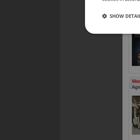
Naj
SHOW DETAI
Edd
War
Agn