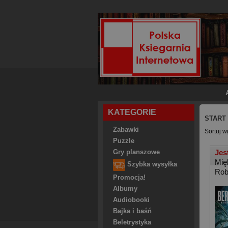
KATEGORIE
START
Zabawki
Sortuj w
Puzzle
Jes
Gry planszowe
Mię
Szybka wysyłka
Rob
Promocja!
Albumy
Audiobooki
Bajka i baśń
Beletrystyka