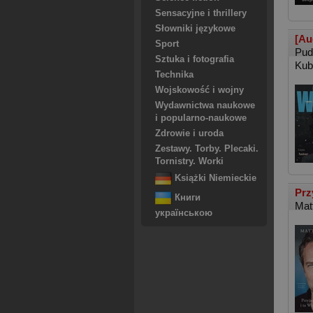
Sensacyjne i thrillery
Słowniki językowe
[Au
Sport
Pud
Sztuka i fotografia
Kub
Technika
Wojskowość i wojny
Wydawnictwa naukowe
i popularno-naukowe
Zdrowie i uroda
Zestawy. Torby. Plecaki.
Tornistry. Worki
Książki Niemieckie
Prz
Книги
Mat
українською