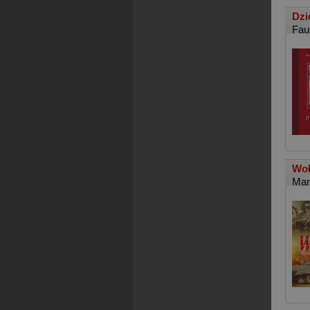
Dzi
Fau
Woł
Mar