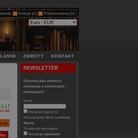
owanie
Koszyk
(0)
Przechowalnia
(0)
LAMIN
ZWROTY
KONTAKT
NEWSLETTER
Otrzymuj jako pierwszy
informacje o nowościach i
promocjach!
Email:
14,17
17,66
Wyrażam zgodę na
otrzymywanie oferty handlowej.
Więcej
To pole jest wymagane
Akceptuję
regulamin