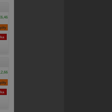
€6,46
12,66