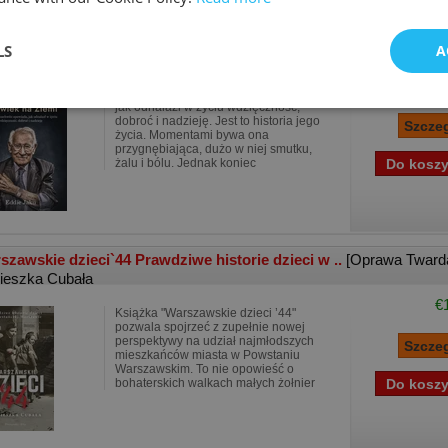
szczęśliwszy człowiek na Ziemi
[Oprawa Miękka]
LS
A
ie Jaku
€
Więzień obozu w Auschwitz opowiada,
jak odnalazł w życiu wdzięczność,
dobroć i nadzieję. Jest to historia jego
życia. Momentami bywa ona
przygnębiająca, dużo w niej smutku,
żalu i bólu. Jednak koniec
szawskie dzieci`44 Prawdziwe historie dzieci w ..
[Oprawa Tward
ieszka Cubała
€
Książka "Warszawskie dzieci ’44"
pozwala spojrzeć z zupełnie nowej
perspektywy na udział najmłodszych
mieszkańców miasta w Powstaniu
Warszawskim. To nie opowieść o
bohaterskich walkach małych żołnier