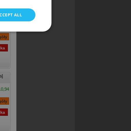
CCEPT ALL
10,17
a]
10,94