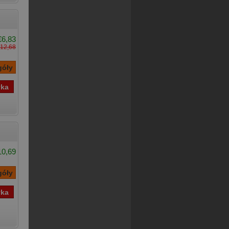
€6,83
12,68
10,69