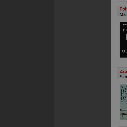
Pol
Mar
Zap
Szm