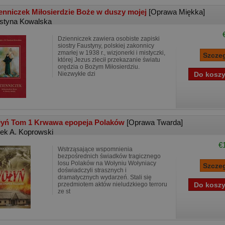
enniczek Miłosierdzie Boże w duszy mojej
[Oprawa Miękka]
styna Kowalska
Dzienniczek zawiera osobiste zapiski
siostry Faustyny, polskiej zakonnicy
zmarłej w 1938 r., wizjonerki i mistyczki,
której Jezus zlecił przekazanie światu
orędzia o Bożym Miłosierdziu.
Niezwykłe dzi
yń Tom 1 Krwawa epopeja Polaków
[Oprawa Twarda]
ek A. Koprowski
€
Wstrząsające wspomnienia
bezpośrednich świadków tragicznego
losu Polaków na Wołyniu Wołyniacy
doświadczyli strasznych i
dramatycznych wydarzeń. Stali się
przedmiotem aktów nieludzkiego terroru
ze st