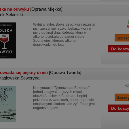
ska na odwyku
[Oprawa Miękka]
ek Sekielski
Wybitny aktor, Borys Szyc, który przestał
€
pić i zaczął się leczyć. Lekarz, który w
piciu dotknął dna. Kobieta, która w
alkohol uciekała od samej siebie.
Sportowiec, którego alkohol
doprowadził do bez
owiada się piękny dzień
[Oprawa Twarda]
aglewska Seweryna
€
Kontynuacja "Dymów nad Birkenau",
jednej z najważniejszych relacji o
obozie Auschwitz-Birkenau. Lepiej
pełzać na czworakach, podpierając się
odrąbanymi kikutami, ale żyć. Takie jest
najpotężniejsze