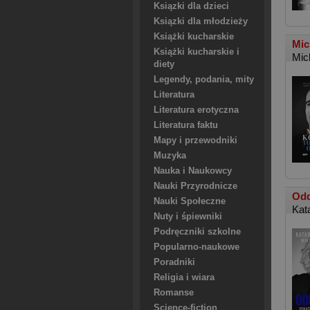
Ksiązki dla dzieci
Ksiązki dla młodzieży
Książki kucharskie
Mic
Książki kucharskie i
Mic
diety
Legendy, podania, mity
Literatura
Literatura erotyczna
Literatura faktu
Mapy i przewodniki
Muzyka
Nauka i Naukowcy
Nauki Przyrodnicze
Odd
Nauki Społeczne
Kat
Nuty i śpiewniki
Podręczniki szkolne
Popularno-naukowe
Poradniki
Religia i wiara
Romanse
Science-fiction