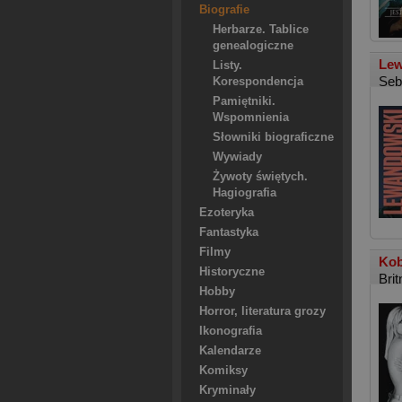
Biografie
Herbarze. Tablice
genealogiczne
Lew
Listy.
Seb
Korespondencja
Pamiętniki.
Wspomnienia
Słowniki biograficzne
Wywiady
Żywoty świętych.
Hagiografia
Ezoteryka
Fantastyka
Filmy
Kob
Historyczne
Bri
Hobby
Horror, literatura grozy
Ikonografia
Kalendarze
Komiksy
Kryminały