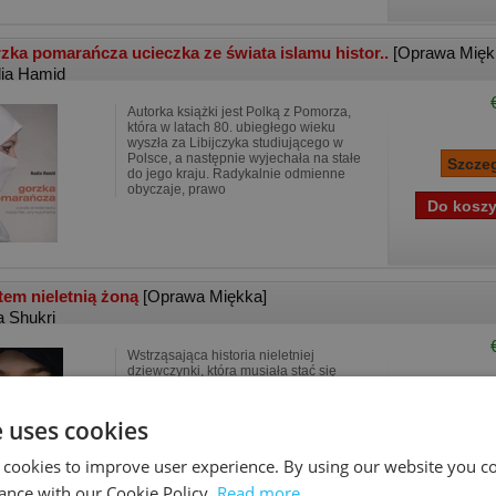
zka pomarańcza ucieczka ze świata islamu histor..
[Oprawa Mięk
ia Hamid
Autorka książki jest Polką z Pomorza,
która w latach 80. ubiegłego wieku
wyszła za Libijczyka studiującego w
Polsce, a następnie wyjechała na stałe
do jego kraju. Radykalnie odmienne
obyczaje, prawo
tem nieletnią żoną
[Oprawa Miękka]
a Shukri
Wstrząsająca historia nieletniej
dziewczynki, która musiała stać się
żoną. Opowieść jednej z tysięcy
dziewczynek, którym dorośli zgotowali
piekło. Laila Shurki wysłuchała jej, aby
e uses cookies
móc opowiedzieć ją
 cookies to improve user experience. By using our website you co
ance with our Cookie Policy.
Read more