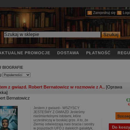
Zarejestruj się
Log
AKTUALNE PROMOCJE
DOSTAWA
PŁATNOŚĆ
REGU
/
BIOGRAFIE
g
tem z gwiazd. Robert Bernatowicz w rozmowie z A..
[Oprawa
kka]
ert Bernatowicz
€
€
Jestem z gwiazd– WSZYSCY
JESTEŚMY Z GWIAZD Jesteśmy
nieśmiertelnymi istotami, które
uczestniczą w boskiej grze. A to, że
Ziemię odwiedzają nasi bracia i siostry
w pojazdach UFO z dalekich galaktyk,