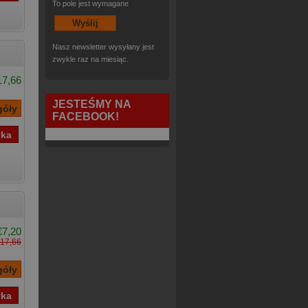
To pole jest wymagane
Nasz newsletter wysyłany jest
zwykle raz na miesiąc.
17,66
JESTEŚMY NA
FACEBOOK!
€7,20
17,66