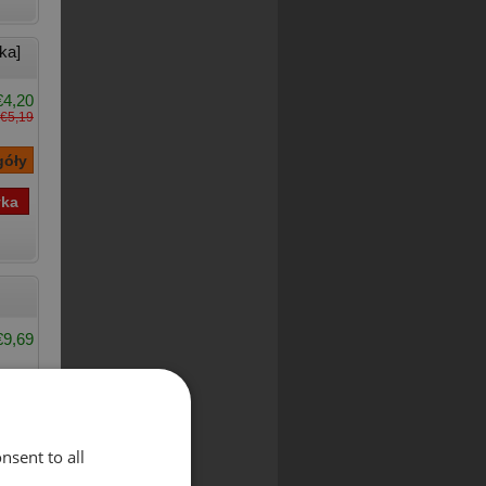
ka]
€4,20
€5,19
€9,69
nsent to all