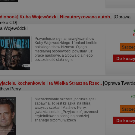
diobook] Kuba Wojewódzki. Nieautoryzowana autob..
[Oprawa
ełko CD]
a Wojewódzki
€
Przygotujcie się na największy show
Kuby Wojewódzkiego. L’enfant terrible
polskiego show biznesu. O jego
medialnej osobowości powstały już
prace naukowe, a typowa dla niego
bezczelność stała się te
yjaciele, kochankowie i ta Wielka Straszna Rzec..
[Oprawa Twarda
thew Perry
€
Niezachwianie szczera, poruszająca i
zabawna. To jest książka, na którą
wszyscy czekali! Matthew Perry,
gwiazda serialu „Przyjaciele”, przenosi
czytelników na scenę najbardziej
znanego sitcomu wszech