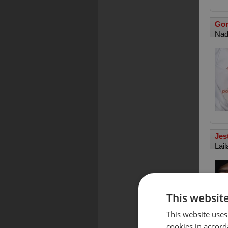
Gor
Nad
Jes
Lail
This websit
This website uses
cookies in accord