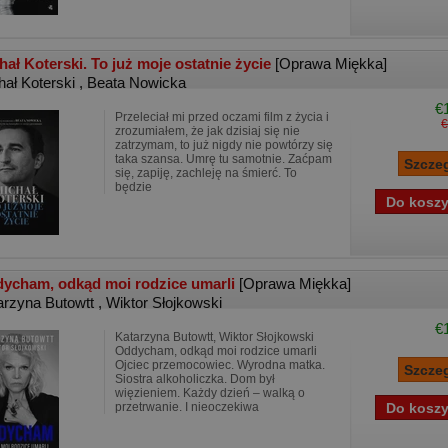
hał Koterski. To już moje ostatnie życie
[Oprawa Miękka]
hał Koterski
,
Beata Nowicka
€
Przeleciał mi przed oczami film z życia i
€
zrozumiałem, że jak dzisiaj się nie
zatrzymam, to już nigdy nie powtórzy się
taka szansa. Umrę tu samotnie. Zaćpam
się, zapiję, zachleję na śmierć. To
będzie
ycham, odkąd moi rodzice umarli
[Oprawa Miękka]
arzyna Butowtt
,
Wiktor Słojkowski
€
Katarzyna Butowtt, Wiktor Słojkowski
Oddycham, odkąd moi rodzice umarli
Ojciec przemocowiec. Wyrodna matka.
Siostra alkoholiczka. Dom był
więzieniem. Każdy dzień – walką o
przetrwanie. I nieoczekiwa