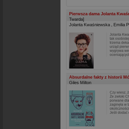
Pierwsza dama Jolanta Kwaś
Twarda]
Jolanta Kwaśniewska
,
Emilia P
Jolanta Kwa
tak osobiste
trzema deka
urząd pierws
wygrywa we
oceniającyc
Absurdalne fakty z historii M
Giles Milton
Czy wiesz, 
Że zwłoki C
porwane dla
zaginęła w 
okolicznośc
Jeśli dodać 