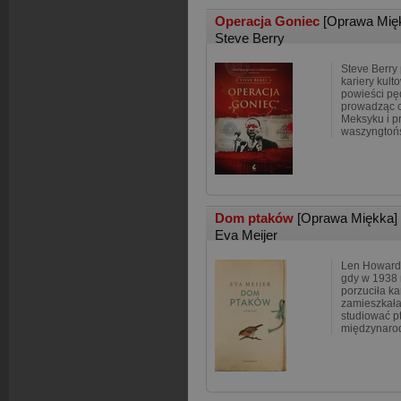
Operacja Goniec
[Oprawa Mię
Steve Berry
Steve Berry
kariery kult
powieści pę
prowadząc c
Meksyku i p
waszyngtoń
Dom ptaków
[Oprawa Miękka]
Eva Meijer
Len Howard 
gdy w 1938 r
porzuciła ka
zamieszkała
studiować pt
międzynarod