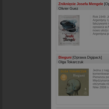
Zniknięcie Josefa Mengele
[O
Olivier Guez
Rok 1949. J
Argentyny. 
fałszywymi n
oprawca w A
nowo ułoży 
Argentyna p
Bieguni
[Oprawa Digipack]
Olga Tokarczuk
Jedna z najg
komentowany
Pierwsza po
Międzynaro
otrzymała r
Nike 2008 i