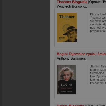
Tischner Biografia
[Oprawa Tw
Wojciech Bonowicz
Ktoś mi kied
Tischner wch
się drzwi ot
się otwierały
nas nosi w s
przyjdzie ta
Bogini Tajemnice życia i śmi
Anthony Summers
„Bogini. Taj
Marilyn Mon
Summersa – 
kina Życie j
tajemnicą ś
kochanek). 
Urban. Biografia
[Oprawa Twa