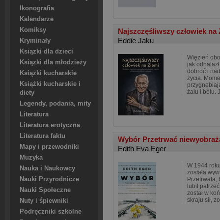
Ikonografia
Kalendarze
Komiksy
Najszczęśliwszy człowiek na
Eddie Jaku
Kryminały
Ksiązki dla dzieci
Więzień obo
Ksiązki dla młodzieży
jak odnalaz
dobroć i nadz
Książki kucharskie
życia. Mom
Książki kucharskie i
przygnębiaj
żalu i bólu.
diety
Legendy, podania, mity
Literatura
Literatura erotyczna
Literatura faktu
Wybór Przetrwać niewyobraża
Mapy i przewodniki
Edith Eva Eger
Muzyka
W 1944 roku
Nauka i Naukowcy
została wyw
Nauki Przyrodnicze
Przetrwała,
lubił patrze
Nauki Społeczne
został w koń
skraju sił, zo
Nuty i śpiewniki
Podręczniki szkolne