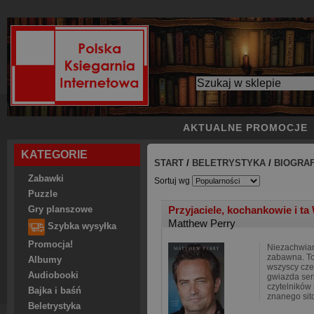
AKTUALNE PROMOCJE
KATEGORIE
START
/
BELETRYSTYKA
/
BIOGRA
Zabawki
Sortuj wg
Puzzle
Przyjaciele, kochankowie i ta
Gry planszowe
Matthew Perry
Szybka wysyłka
Promocja!
Niezachwian
zabawna. To 
Albumy
wszyscy czek
Audiobooki
gwiazda seri
czytelników
Bajka i baśń
znanego si
Beletrystyka