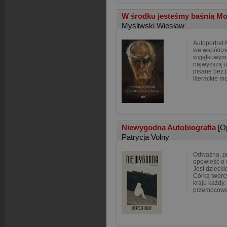
W środku jesteśmy baśnią M
Myśliwski Wiesław
Autoportret 
we współcze
wyjątkowym 
najwyższą u
pisane bez 
literackie m
Niewygodna Autobiografia
[O
Patrycja Volny
Odważna, pr
opowieść o 
Jest dziecki
Córką twórc
kraju każdy.
przemocowe