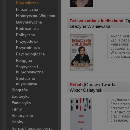
Biograficzna
Filozoficzna
Historyczna. Wojenna
Dziewczynka z kieliszkami
[O
Marynistyczna
Grażyna Wiśniewska
Podróżnicza
Polityczna
Alkohol je
Zabija bez 
Przygodowa
kieliszkami”
Przyrodnicza
opowieścią 
Wiśniewskie
Psychologiczna
piosenkarza,
Religijna
Satyryczna i
humorystyczna
Społeczno-
obyczajowa
Rehab
[Oprawa Twarda]
Wiktor Osiatyński
Biografie
Ezoteryka
„Myślałem do
Fantastyka
praca przer
przecież mo
Filmy
pijaństwo c
Historyczne
pracy”, napi
przesłanie,
Hobby
Horror, literatura grozy