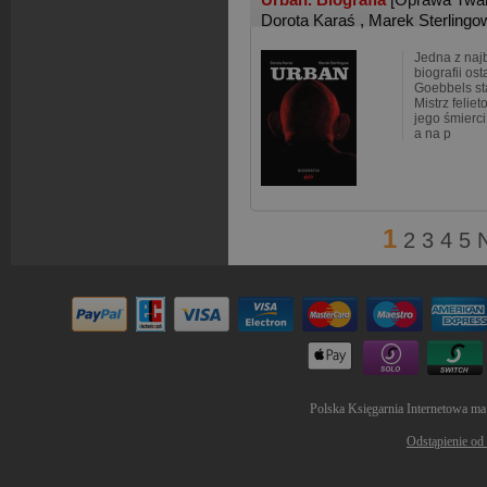
Dorota Karaś
,
Marek Sterlingo
Jedna z naj
biografii os
Goebbels st
Mistrz felie
jego śmierci
a na p
1
2
3
4
5
Polska Księgarnia Internetowa ma
Odstąpienie od