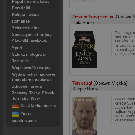
Popularno-naukowe
Poradniki
Religia i wiara
Jestem żoną szejka
[Oprawa M
Romanse
Laila Shukri
Science-fiction
Poruszająca
Sensacyjne i thrillery
poślubiła j
Słowniki językowe
szejków. Lai
milczenie i
Sport
tajemniczym
zaczęła pisa
Sztuka i fotografia
Technika
Wojskowość i wojny
Wydawnictwa naukowe
i popularno-naukowe
Ten drugi
[Oprawa Miękka]
Zdrowie i uroda
Książę Harry
Zestawy. Torby. Plecaki.
Tornistry. Worki
Wyczekiwana
księcia Suss
Książki Niemieckie
czytelników
najbardziej
Книги
wieku: dwóc
książąt idąc
українською