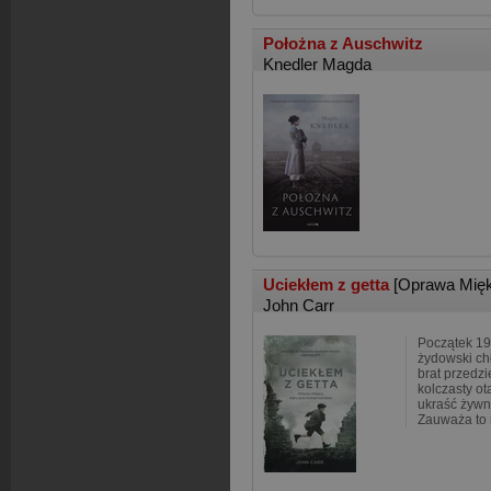
Położna z Auschwitz
Knedler Magda
Uciekłem z getta
[Oprawa Mię
John Carr
Początek 19
żydowski chł
brat przedzi
kolczasty ot
ukraść żywno
Zauważa to 