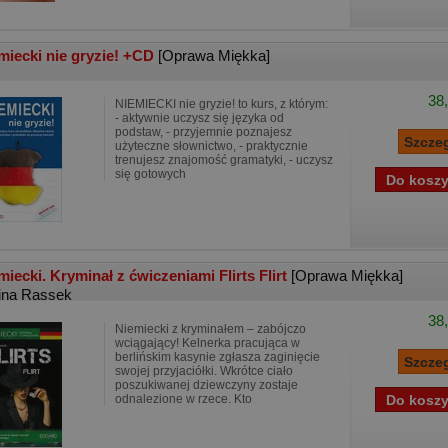
miecki nie gryzie! +CD
[Oprawa Miękka]
38,
NIEMIECKI nie gryzie! to kurs, z którym:
- aktywnie uczysz się języka od
podstaw, - przyjemnie poznajesz
użyteczne słownictwo, - praktycznie
trenujesz znajomość gramatyki, - uczysz
się gotowych
miecki. Kryminał z ćwiczeniami Flirts Flirt
[Oprawa Miękka]
ina Rassek
38,
Niemiecki z kryminałem – zabójczo
wciągający! Kelnerka pracująca w
berlińskim kasynie zgłasza zaginięcie
swojej przyjaciółki. Wkrótce ciało
poszukiwanej dziewczyny zostaje
odnalezione w rzece. Kto