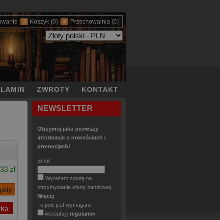
owanie
Koszyk
(0)
Przechowalnia
(0)
LAMIN
ZWROTY
KONTAKT
NEWSLETTER
Otrzymuj jako pierwszy
informacje o nowościach i
promocjach!
Email:
33 zł
Wyrażam zgodę na
otrzymywanie oferty handlowej.
Więcej
To pole jest wymagane
Akceptuję
regulamin