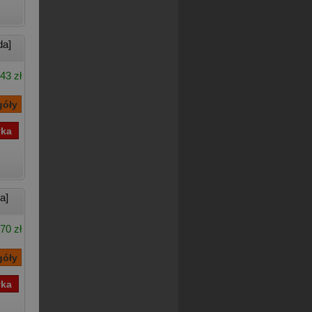
da]
43 zł
a]
70 zł