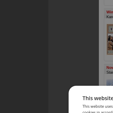
Wi
Kar
Now
Sta
This websit
This website uses
cookies in accord