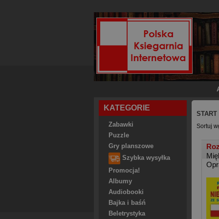
KATEGORIE
START
Zabawki
Sortuj w
Puzzle
Roz
Gry planszowe
Mię
Szybka wysyłka
Opr
Promocja!
Albumy
Audiobooki
Bajka i baśń
Beletrystyka