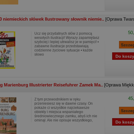
0 niemieckich słówek Ilustrowany słownik niemie..
[Oprawa Twar
50,
Ucz się przydatnych słów z pomocą
wesołych ilustracji! Wyrazy zapamiętasz
szybciej i lepiej utrwalisz je w pamięci! •
zabawne ilustracje przedstawiają
codzienne życiowe sytuacje • każde
słowo
g Marienburg Illustrierter Reisefuhrer Zamek Ma..
[Oprawa Miękk
45,
Z tym przewodnikiem w ręku
przeniesiesz się w dawne czasy. On
pokaże ci wszystkie najciekawsze
obiekty i miejsca wspaniałego
średniowiecznego zamku, abyś ich nie
ominął. Ale nie opisuje wszystkiego,