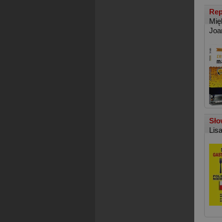
Rep
Mię
Joa
Sło
Lis