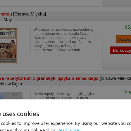
nnetou
[Oprawa Miękka]
ol May
65,
Winnetou jest powieścią przygodową
niemieckiego pisarza Karola Maya.
Należy ona do kanonu światowej
literatury westernu i jest uważana za
klasykę literatury dziecięco-
młodzieżowej. Głównymi boh
e repetytorium z gramatyki języka niemieckiego
[Oprawa Miękka
nisław Bęza
135,
Nowe repetytorium z gramatyki języka
niemieckiego to ciesząca się dużą
popularnością publikacja autorstwa
Stanisława Bęzy, teraz w nowej
odsłonie – rozszerzona o wersję
e uses cookies
interaktywną wraz z nagraniami
 cookies to improve user experience. By using our website you co
ance with our Cookie Policy.
Read more