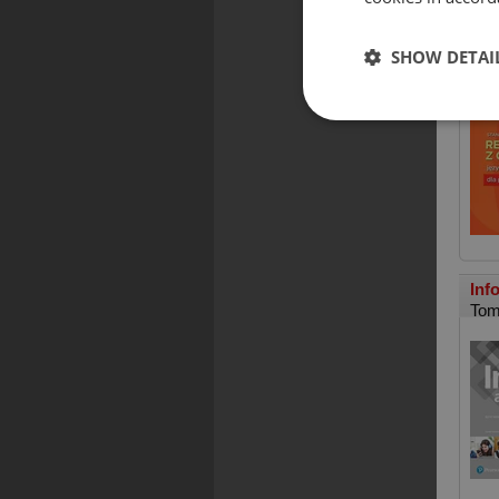
Rep
SHOW DETAI
Sta
Inf
Tom