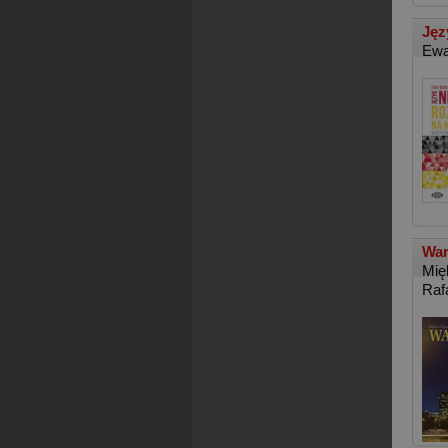
Jęz
Ewa
War
Mię
Raf