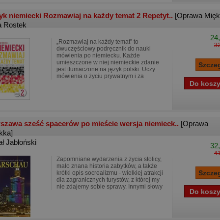
yk niemiecki Rozmawiaj na każdy temat 2 Repetyt..
[Oprawa Mięk
 Rostek
24,
„Rozmawiaj na każdy temat” to
32
dwuczęściowy podręcznik do nauki
mówienia po niemiecku. Każde
umieszczone w niej niemieckie zdanie
jest tłumaczone na język polski. Uczy
mówienia o życiu prywatnym i za
szawa sześć spacerów po mieście wersja niemieck..
[Oprawa
kka]
ał Jabłoński
32,
41
Zapomniane wydarzenia z życia stolicy,
mało znana historia zabytków, a także
krótki opis socrealizmu - wielkiej atrakcji
dla zagranicznych turystów, z której my
nie zdajemy sobie sprawy. Innymi słowy