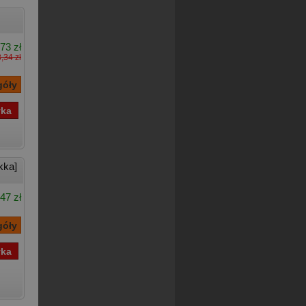
73 zł
,34 zł
kka]
47 zł