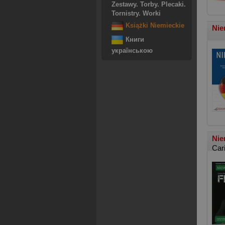
Zestawy. Torby. Plecaki.
Tornistry. Worki
Książki Niemieckie
Nie
Книги
українською
Nie
Car