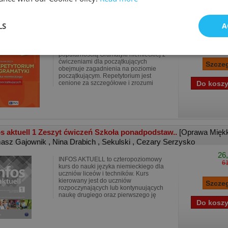
etytorium z gramatyki języka niemieckiego dla p..
[Oprawa Miękk
LS
A
nisław Bęza
86,
Nowe wydanie cieszącej się dużą
popularnością Gramatyki niemieckiej z
ćwiczeniami dla początkujących
obejmuje zagadnienia na poziomie
początkującym. Repetytorium jest
cenione za szczegółowe i zrozumi
os aktuell 1 Zeszyt ćwiczeń Szkoła ponadpodstaw..
[Oprawa Mięk
asz Gajownik
,
Nina Drabich
,
Sekulski
,
Cezary Serzysko
26,
INFOS AKTUELL to czteropoziomowy
61
kurs do nauki języka niemieckiego dla
uczniów liceów i techników. Kurs
kierowany jest do uczniów
rozpoczynających lub kontynuujących
naukę drugiego oraz pierwszego ję