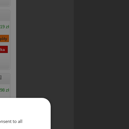
19 zł
]
98 zł
nsent to all