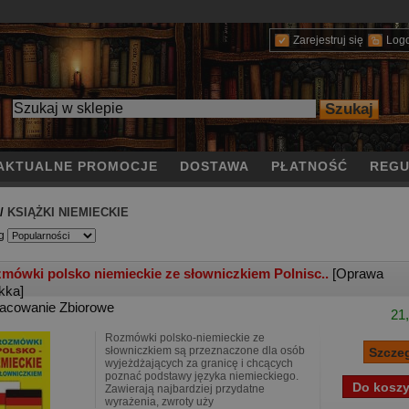
Zarejestruj się
Log
AKTUALNE PROMOCJE
DOSTAWA
PŁATNOŚĆ
REGU
/
KSIĄŻKI NIEMIECKIE
g
mówki polsko niemieckie ze słowniczkiem Polnisc..
[Oprawa
kka]
acowanie Zbiorowe
21,
Rozmówki polsko-niemieckie ze
słowniczkiem są przeznaczone dla osób
wyjeżdżających za granicę i chcących
poznać podstawy języka niemieckiego.
Zawierają najbardziej przydatne
wyrażenia, zwroty uży