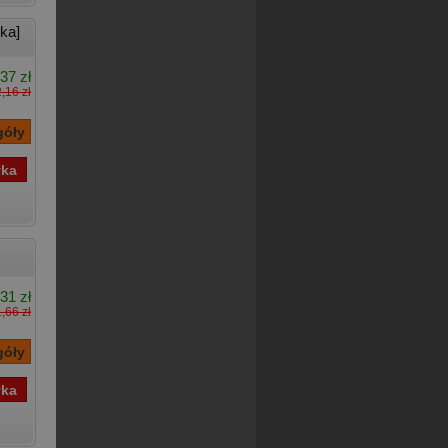
ka]
37 zł
,16 zł
31 zł
,66 zł