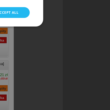
a]
CCEPT ALL
25 zł
ka]
21 zł
,03 zł