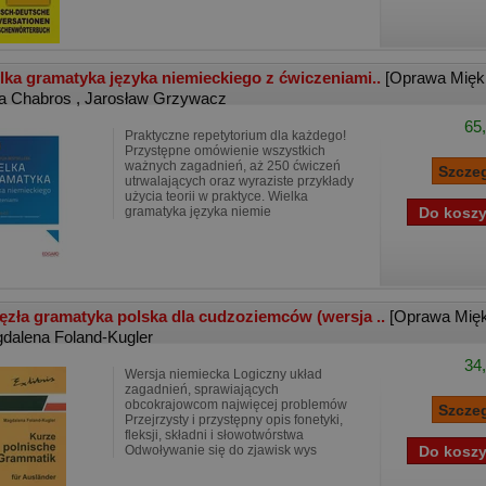
lka gramatyka języka niemieckiego z ćwiczeniami..
[Oprawa Mięk
za Chabros
,
Jarosław Grzywacz
65,
Praktyczne repetytorium dla każdego!
Przystępne omówienie wszystkich
ważnych zagadnień, aż 250 ćwiczeń
utrwalających oraz wyraziste przykłady
użycia teorii w praktyce. Wielka
gramatyka języka niemie
ęzła gramatyka polska dla cudzoziemców (wersja ..
[Oprawa Mię
dalena Foland-Kugler
34,
Wersja niemiecka Logiczny układ
zagadnień, sprawiających
obcokrajowcom najwięcej problemów
Przejrzysty i przystępny opis fonetyki,
fleksji, składni i słowotwórstwa
Odwoływanie się do zjawisk wys