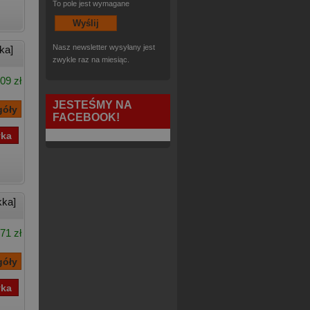
To pole jest wymagane
Nasz newsletter wysyłany jest
ka]
zwykle raz na miesiąc.
09 zł
JESTEŚMY NA
FACEBOOK!
kka]
71 zł