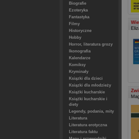
Biografie
Ezoteryka
Fantastyka
Wie
Filmy
Eli
Historyczne
Hobby
Horror, literatura grozy
Ikonografia
Kalendarze
Komiksy
Kryminały
Ksiązki dla dzieci
Ksiązki dla młodzieży
Zwi
Książki kucharskie
Mag
Książki kucharskie i
diety
Legendy, podania, mity
Literatura
Literatura erotyczna
Literatura faktu
Mapy i przewodniki