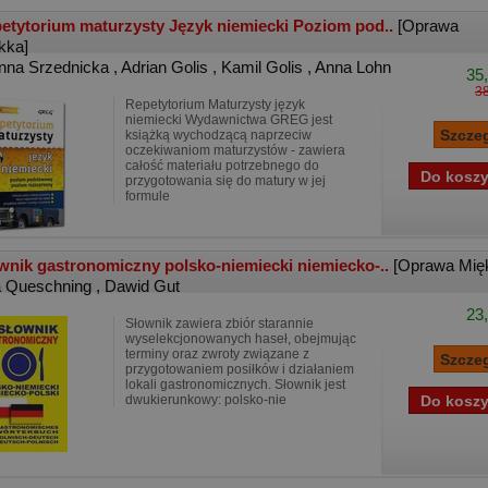
etytorium maturzysty Język niemiecki Poziom pod..
[Oprawa
kka]
nna Srzednicka
,
Adrian Golis
,
Kamil Golis
,
Anna Lohn
35,
38
Repetytorium Maturzysty język
niemiecki Wydawnictwa GREG jest
książką wychodzącą naprzeciw
oczekiwaniom maturzystów - zawiera
całość materiału potrzebnego do
przygotowania się do matury w jej
formule
wnik gastronomiczny polsko-niemiecki niemiecko-..
[Oprawa Mię
a Queschning
,
Dawid Gut
23,
Słownik zawiera zbiór starannie
wyselekcjonowanych haseł, obejmując
terminy oraz zwroty związane z
przygotowaniem posiłków i działaniem
lokali gastronomicznych. Słownik jest
dwukierunkowy: polsko-nie