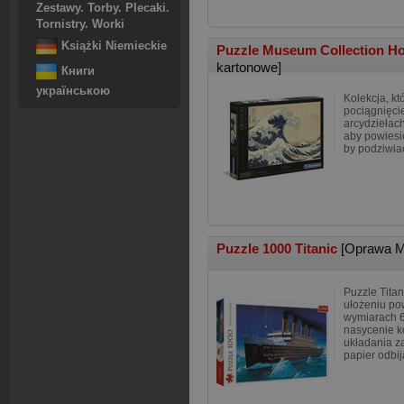
Zestawy. Torby. Plecaki.
Tornistry. Worki
Książki Niemieckie
Puzzle Museum Collection Hok
kartonowe]
Книги
українською
Kolekcja, kt
pociągnięci
arcydziełach
aby powies
by podziwiać
Puzzle 1000 Titanic
[Oprawa M
Puzzle Tita
ułożeniu po
wymiarach 
nasycenie k
układania 
papier odbij