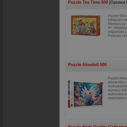
Puzzle Tea Time 500
[Oprawa 
Puzzle 500 e
lubiących u
Wymiary po 
9+. Układani
wspaniała z
Podczas ukł
Puzzle Aksolotl 500
Puzzle Aksol
elementów i
meksykańsk
wymiary 480
wykonany w 
materiałów i
Puzzle High Quality Collecti