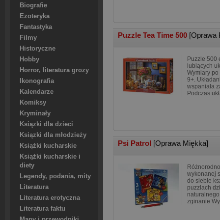
Biografie
Ezoteryka
Fantastyka
Puzzle Tea Time 500
[Oprawa 
Filmy
Historyczne
Puzzle 500 e
Hobby
lubiących u
Horror, literatura grozy
Wymiary po 
9+. Układani
Ikonografia
wspaniała z
Kalendarze
Podczas ukł
Komiksy
Kryminały
Ksiązki dla dzieci
Ksiązki dla młodzieży
Psi Patrol
[Oprawa Miękka]
Książki kucharskie
Książki kucharskie i
diety
Różnorodnoś
wykonanej s
Legendy, podania, mity
do siebie k
Literatura
puzzlach dzi
naturalnego
Literatura erotyczna
zginanie Wy
Literatura faktu
Mapy i przewodniki