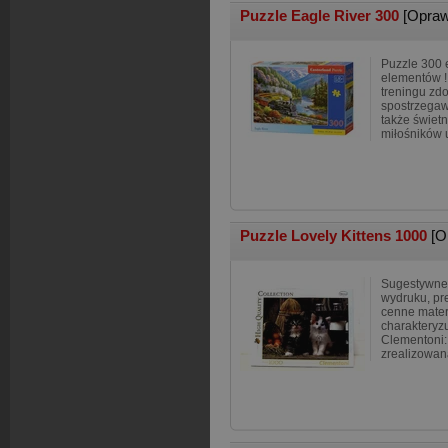
Puzzle Eagle River 300
[Opraw
Puzzle 300 
elementów !
treningu zdo
spostrzegawc
także świet
miłośników u
Puzzle Lovely Kittens 1000
[O
Sugestywne 
wydruku, pre
cenne materi
charakteryzu
Clementoni: 
zrealizowan