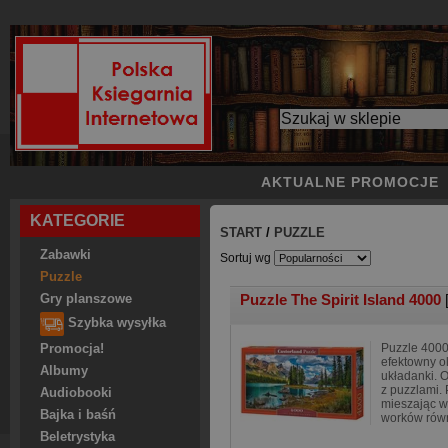
AKTUALNE PROMOCJE
KATEGORIE
START
/
PUZZLE
Zabawki
Sortuj wg
Puzzle
Puzzle The Spirit Island 4000
Gry planszowe
Szybka wysyłka
Puzzle 4000
Promocja!
efektowny o
Albumy
układanki. 
z puzzlami.
Audiobooki
mieszając w
Bajka i baśń
worków rów
Beletrystyka