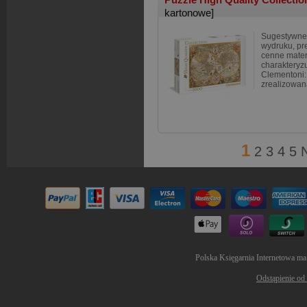
kartonowe]
Sugestywne 
wydruku, pre
cenne materi
charakteryzu
Clementoni: 
zrealizowan
1
2
3
4
5
Polska Księgarnia Internetowa ma
Odstąpienie od