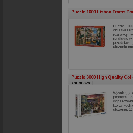
Puzzle 1000 Lisbon Trams Po
Puzzle - 10
obrazka 68x
rozrywkę i 
na długie w
przedstawiaj
ułożeniu mo
Puzzle 3000 High Quality Col
kartonowe]
Wysokiej ja
pięknymi ob
dopasowanie
którzy koch
ułożeniu: 11