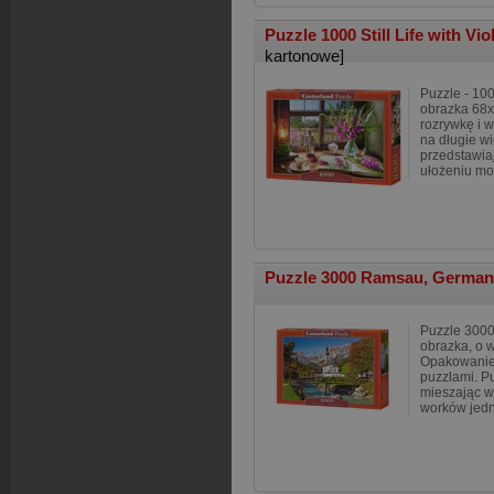
Puzzle 1000 Still Life with Vi
kartonowe]
Puzzle - 10
obrazka 68x
rozrywkę i 
na długie w
przedstawiaj
ułożeniu mo
Puzzle 3000 Ramsau, Germa
Puzzle 3000
obrazka, o 
Opakowanie 
puzzlami. P
mieszając w
worków jedn