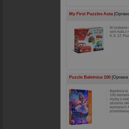
My First Puzzles Auta
[Oprawa
W zestawie d
serii Auta z
6, 9, 12. Puz
Puzzle Baletnica 100
[Oprawa 
Baletnica to
100 element
myślą o mał
ułożeniu uk
wymiarach 
przedstawia