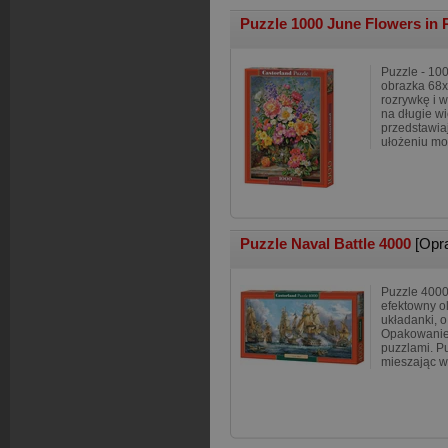
Puzzle 1000 June Flowers in
Puzzle - 10
obrazka 68x
rozrywkę i 
na długie w
przedstawiaj
ułożeniu mo
Puzzle Naval Battle 4000
[Opr
Puzzle 4000
efektowny o
układanki, 
Opakowanie 
puzzlami. P
mieszając w