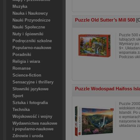
Muzyka
Nauka i Naukowcy
Puzzle Old Sutter’s Mill 500
[
Nauki Przyrodnicze
Nauki Społeczne
Nuty i śpiewniki
Puzzle 500 e
lubiących u
Podręczniki szkolne
Wymiary po 
Popularno-naukowe
9+. Układani
wspaniała z
Poradniki
Podczas ukł
Religia i wiara
Romanse
Science-fiction
Sensacyjne i thrillery
Puzzle Wodospad Haifoss Isl
Słowniki językowe
Sport
Sztuka i fotografia
Puzzle 2000
widokiem n
Technika
Islandii. Po
Wojskowość i wojny
o wymiarach
nasycenie k
Wydawnictwa naukowe
układania z
i popularno-naukowe
Zdrowie i uroda