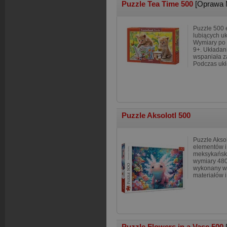
Puzzle Tea Time 500
[Oprawa 
Puzzle 500 e
lubiących u
Wymiary po 
9+. Układani
wspaniała z
Podczas ukł
Puzzle Aksolotl 500
Puzzle Aksol
elementów i
meksykańsk
wymiary 480
wykonany w 
materiałów i
Puzzle Flowers in a Vase 500