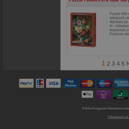
Puzzle 500 e
lubiących u
Wymiary po 
9+. Układani
wspaniała z
Podczas ukł
1
2
3
4
5
Polska Księgarnia Internetowa ma
Odstąpienie od