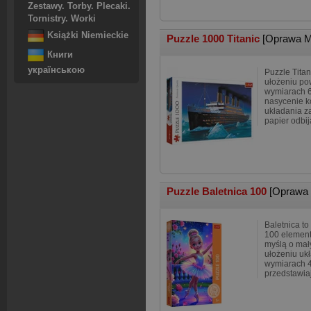
Zestawy. Torby. Plecaki.
Tornistry. Worki
Książki Niemieckie
Puzzle 1000 Titanic
[Oprawa M
Книги
українською
Puzzle Tita
ułożeniu po
wymiarach 
nasycenie k
układania 
papier odbij
Puzzle Baletnica 100
[Oprawa 
Baletnica to
100 element
myślą o mał
ułożeniu uk
wymiarach 
przedstawia