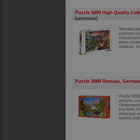
Puzzle 3000 High Quality Col
kartonowe]
Wysokiej ja
pięknymi ob
dopasowanie
którzy koch
ułożeniu: 11
Puzzle 3000 Ramsau, Germa
Puzzle 3000
obrazka, o 
Opakowanie 
puzzlami. P
mieszając w
worków jedn