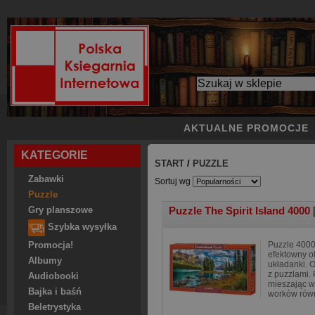
AKTUALNE PROMOCJE
KATEGORIE
START
/
PUZZLE
Zabawki
Sortuj wg
Puzzle
Puzzle The Spirit Island 4000
Gry planszowe
Szybka wysyłka
Puzzle 4000
Promocja!
efektowny o
Albumy
układanki. 
z puzzlami.
Audiobooki
mieszając w
Bajka i baśń
worków rów
Beletrystyka