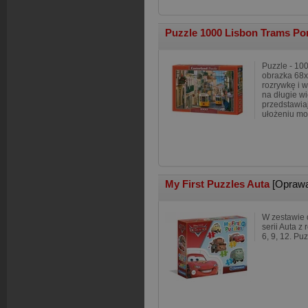
Puzzle 1000 Lisbon Trams Po
Puzzle - 10
obrazka 68x
rozrywkę i 
na długie w
przedstawiaj
ułożeniu mo
My First Puzzles Auta
[Oprawa
W zestawie d
serii Auta z
6, 9, 12. Puz