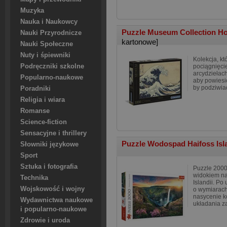
Muzyka
Nauka i Naukowcy
Puzzle Museum Collection Hok
Nauki Przyrodnicze
kartonowe]
Nauki Społeczne
Nuty i śpiewniki
Kolekcja, kt
Podręczniki szkolne
pociągnięci
arcydziełach
Popularno-naukowe
aby powies
by podziwiać
Poradniki
Religia i wiara
Romanse
Science-fiction
Sensacyjne i thrillery
Puzzle Wodospad Haifoss Isl
Słowniki językowe
Sport
Sztuka i fotografia
Puzzle 2000
widokiem n
Technika
Islandii. Po
Wojskowość i wojny
o wymiarach
nasycenie k
Wydawnictwa naukowe
układania z
i popularno-naukowe
Zdrowie i uroda