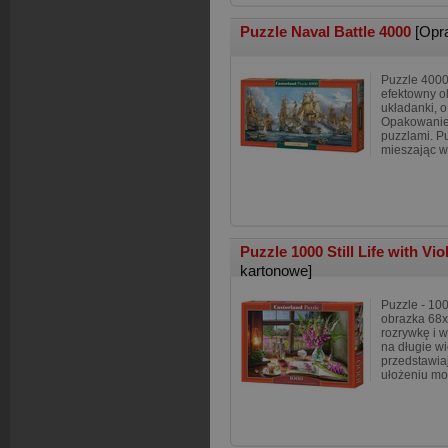
Puzzle Naval Battle 4000
[Opr
Puzzle 4000
efektowny o
układanki, 
Opakowanie 
puzzlami. P
mieszając w
Puzzle 1000 Still Life with Vi
kartonowe]
Puzzle - 10
obrazka 68x
rozrywkę i 
na długie w
przedstawiaj
ułożeniu mo