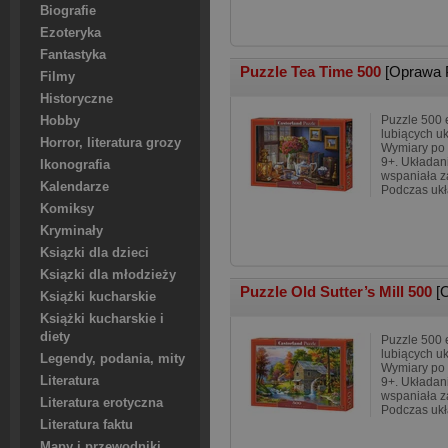
Biografie
Ezoteryka
Fantastyka
Puzzle Tea Time 500
[Oprawa 
Filmy
Historyczne
Puzzle 500 e
Hobby
lubiących u
Horror, literatura grozy
Wymiary po 
9+. Układani
Ikonografia
wspaniała z
Kalendarze
Podczas ukł
Komiksy
Kryminały
Ksiązki dla dzieci
Ksiązki dla młodzieży
Puzzle Old Sutter’s Mill 500
[
Książki kucharskie
Książki kucharskie i
diety
Puzzle 500 e
lubiących u
Legendy, podania, mity
Wymiary po 
Literatura
9+. Układani
wspaniała z
Literatura erotyczna
Podczas ukł
Literatura faktu
Mapy i przewodniki