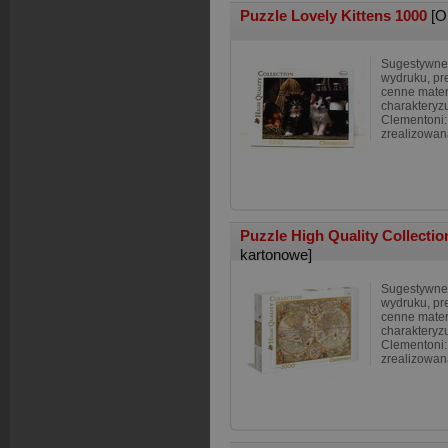
Puzzle Lovely Kittens 1000
[O
Sugestywne 
wydruku, pre
cenne materi
charakteryzu
Clementoni: 
zrealizowan
Puzzle High Quality Collecti
kartonowe]
Sugestywne 
wydruku, pre
cenne materi
charakteryzu
Clementoni: 
zrealizowan