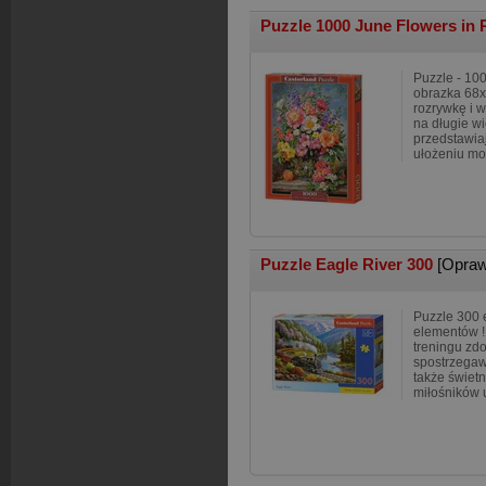
Puzzle 1000 June Flowers in
Puzzle - 10
obrazka 68x
rozrywkę i 
na długie w
przedstawiaj
ułożeniu mo
Puzzle Eagle River 300
[Opraw
Puzzle 300 
elementów !
treningu zdo
spostrzegawc
także świet
miłośników u