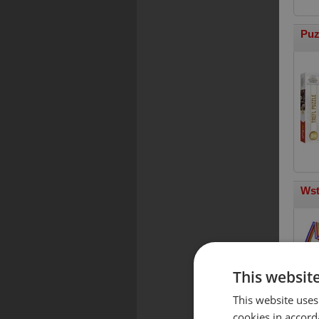
Puz
Wst
This websit
This website uses
cookies in accord