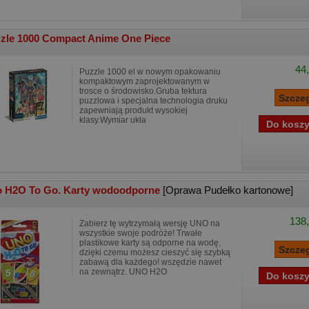
zle 1000 Compact Anime One Piece
44,
Puzzle 1000 el w nowym opakowaniu
kompaktowym zaprojektowanym w
trosce o środowisko.Gruba tektura
puzzlowa i specjalna technologia druku
zapewniają produkt wysokiej
klasy.Wymiar ukła
 H2O To Go. Karty wodoodporne
[Oprawa Pudełko kartonowe]
138,
Zabierz tę wytrzymałą wersję UNO na
wszystkie swoje podróże! Trwałe
plastikowe karty są odporne na wodę,
dzięki czemu możesz cieszyć się szybką
zabawą dla każdego! wszędzie nawet
na zewnątrz. UNO H2O