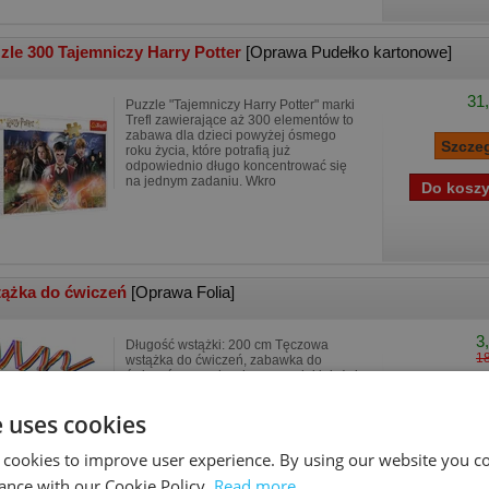
zle 300 Tajemniczy Harry Potter
[Oprawa Pudełko kartonowe]
31,
Puzzle "Tajemniczy Harry Potter" marki
Trefl zawierające aż 300 elementów to
zabawa dla dzieci powyżej ósmego
roku życia, które potrafią już
odpowiednio długo koncentrować się
na jednym zadaniu. Wkro
ążka do ćwiczeń
[Oprawa Folia]
3
Długość wstążki: 200 cm Tęczowa
18
wstążka do ćwiczeń, zabawka do
ćwiczeń manualnych oraz małej i dużej
motoryki. Zakończenie wstążki nie
pozwala na jej plątanie. Zabawa i
e uses cookies
ćwiczenia na długie god
 cookies to improve user experience. By using our website you co
ance with our Cookie Policy.
Read more