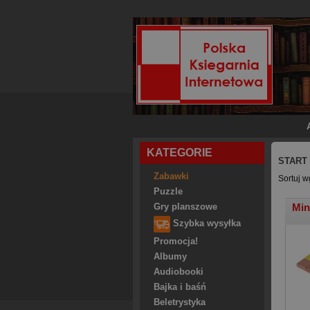
KATEGORIE
START
Zabawki
Sortuj w
Puzzle
Min
Gry planszowe
Szybka wysyłka
Promocja!
Albumy
Audiobooki
Bajka i baśń
Beletrystyka