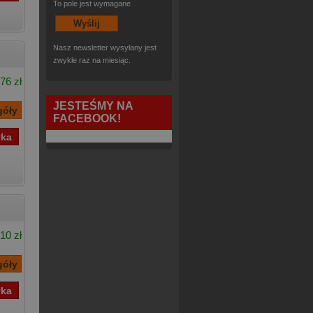
To pole jest wymagane
Nasz newsletter wysyłany jest
zwykle raz na miesiąc.
76 zł
JESTEŚMY NA
FACEBOOK!
10 zł