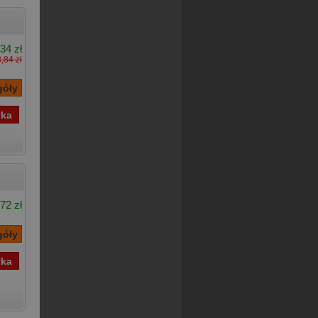
34 zł
,84 zł
72 zł