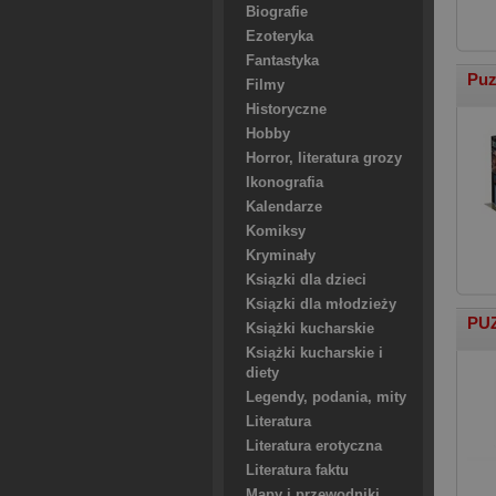
Biografie
Ezoteryka
Fantastyka
Puz
Filmy
Historyczne
Hobby
Horror, literatura grozy
Ikonografia
Kalendarze
Komiksy
Kryminały
Ksiązki dla dzieci
Ksiązki dla młodzieży
PUZ
Książki kucharskie
Książki kucharskie i
diety
Legendy, podania, mity
Literatura
Literatura erotyczna
Literatura faktu
Mapy i przewodniki