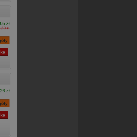
05 zł
,60 zł
26 zł