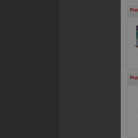
Puz
Puz