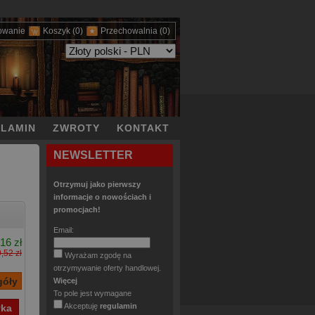
owanie
Koszyk
(0)
Przechowalnia
(0)
LAMIN
ZWROTY
KONTAKT
NEWSLETTER
Otrzymuj jako pierwszy
informacje o nowościach i
promocjach!
Email:
,16 zł
,52 zł
Wyrażam zgodę na
otrzymywanie oferty handlowej.
Więcej
To pole jest wymagane
Akceptuję
regulamin