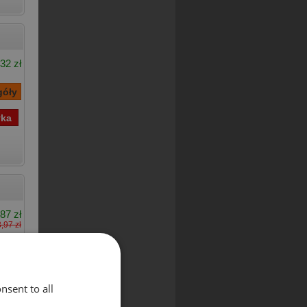
32 zł
,87 zł
,97 zł
nsent to all