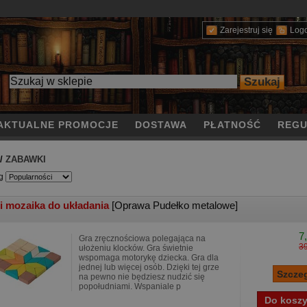
Zarejestruj się
Log
AKTUALNE PROMOCJE
DOSTAWA
PŁATNOŚĆ
REGU
/
ZABAWKI
g
i mozaika do układania
[Oprawa Pudełko metalowe]
7
Gra zręcznościowa polegająca na
39
ułożeniu klocków. Gra świetnie
wspomaga motorykę dziecka. Gra dla
jednej lub więcej osób. Dzięki tej grze
na pewno nie będziesz nudzić się
popołudniami. Wspaniale p