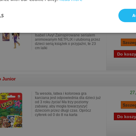
demia Jednorożców: Lalka Sophia z akcesoriami
LS
A
43,
Stwórz w domu czarujące przygody w
110
Akademii Jednorożców z lalkami Sophii,
Isabel i Avy! Zainspirowane serialem
animowanym NETFLIX i ulubioną przez
dzieci serią książek o przyjaźni, te 23
cm lalki
 Junior
27,
Ta wesoła, łatwa i kolorowa gra
karciana jest odpowiednia dla dzieci już
od 3 roku życia! Ma trzy poziomy
zabawy, aby mogła towarzyszyć
dzieciom przez długi czas. Oprócz
cyferek od 0 do 8 na karta