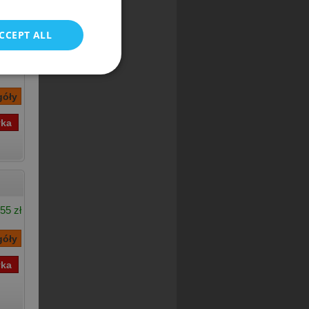
CCEPT ALL
64 zł
,33 zł
55 zł