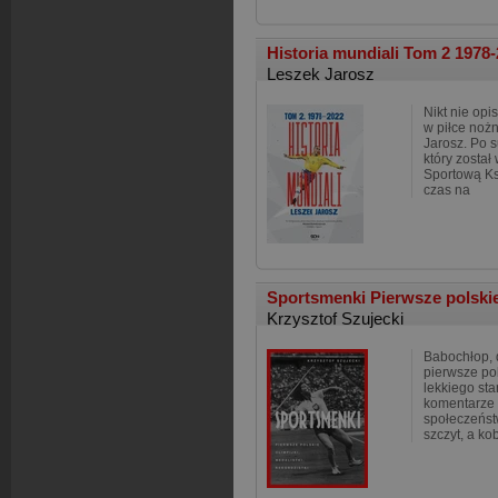
Historia mundiali Tom 2 1978
Leszek Jarosz
Nikt nie opis
w piłce nożn
Jarosz. Po 
który został
Sportową Ks
czas na
Sportsmenki Pierwsze polskie 
Krzysztof Szujecki
Babochłop, 
pierwsze pol
lekkiego sta
komentarze
społeczeńst
szczyt, a ko