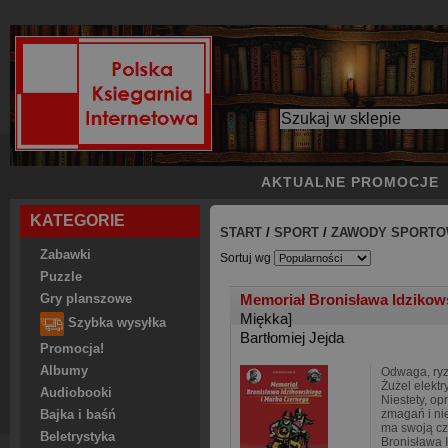
AKTUALNE PROMOCJE
KATEGORIE
START
/
SPORT
/
ZAWODY SPORTOW
Zabawki
Sortuj wg
Puzzle
Memoriał Bronisława Idzikow
Gry planszowe
Miękka]
Szybka wysyłka
Bartłomiej Jejda
Promocja!
Albumy
Odwaga, ry
Żużel elektry
Audiobooki
Niestety, o
zmagań i n
Bajka i baśń
ma swoją cz
Beletrystyka
Bronisława 