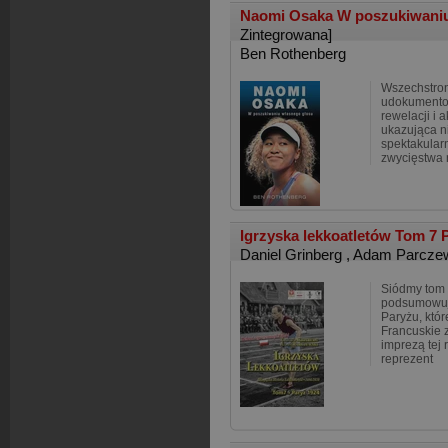
Naomi Osaka W poszukiwani
Zintegrowana]
Ben Rothenberg
Wszechstron
udokumentow
rewelacji i 
ukazująca ni
spektakular
zwycięstwa 
Igrzyska lekkoatletów Tom 7 
Daniel Grinberg
,
Adam Parcze
Siódmy tom 
podsumowuje
Paryżu, któr
Francuskie 
imprezą tej 
reprezent