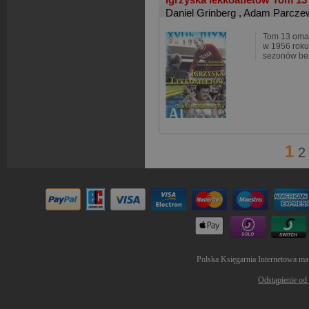
Daniel Grinberg
,
Adam Parcze
Tom 13 oma
w 1956 roku
sezonów bez
1
2
Polska Księgarnia Internetowa ma
Odstąpienie od