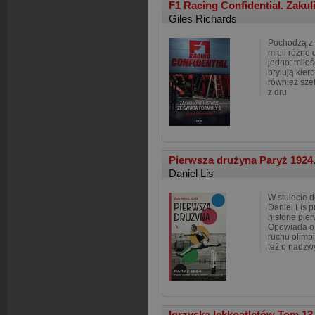
F1 Racing Confidential. Zakul
Giles Richards
Pochodzą z 
mieli różne 
jedno: miło
brylują kier
również sze
z dru
Pierwsza drużyna Paryż 1924. 
Daniel Lis
W stulecie d
Daniel Lis 
historie pie
Opowiada o 
ruchu olimpi
też o nadzw
Igrzyska lekkoatletów Tom 1