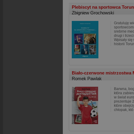
Plebiscyt na sportowca Torunia
Zbigniew Grochowski
Gratuluję w
sportowcom.
srebrne meda
drugi i trzec
Wpisały się 
historii Toru
Biało-czerwone mistrzostwa 
Romek Pawlak
Barwna, bog
która zabie
w świat euro
prezentuje 2
które obejr
chłopak, któ