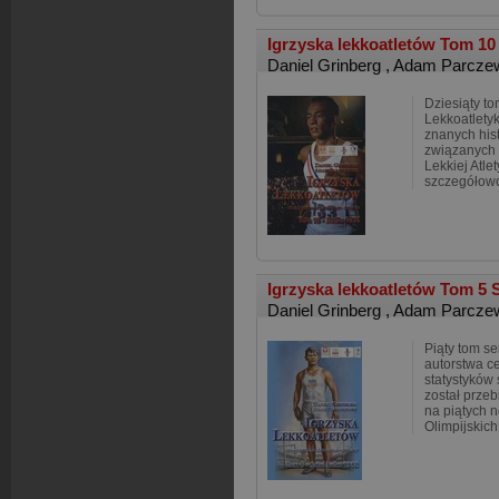
Igrzyska lekkoatletów Tom 10
Daniel Grinberg
,
Adam Parcze
Dziesiąty to
Lekkoatlety
znanych hist
związanych 
Lekkiej Atle
szczegółowo
Igrzyska lekkoatletów Tom 5
Daniel Grinberg
,
Adam Parcze
Piąty tom se
autorstwa c
statystyków 
został przeb
na piątych 
Olimpijskich