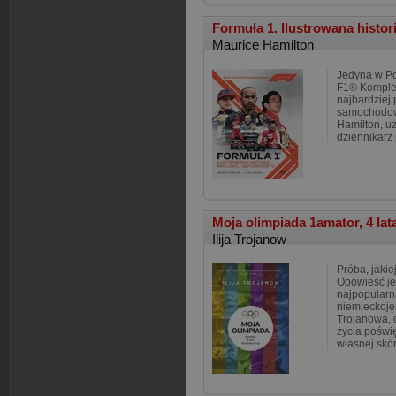
Formuła 1. Ilustrowana histor
Maurice Hamilton
Jedyna w Pol
F1® Komplek
najbardziej 
samochodow
Hamilton, u
dziennikarz
Moja olimpiada 1amator, 4 lat
Ilija Trojanow
Próba, jakie
Opowieść j
najpopularn
niemieckojęz
Trojanowa, o
życia poświ
własnej skó