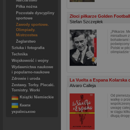
Narciarstwo
Piłka nożna
Pozostałe dyscypliny
Złoci piłkarze Golden Footbal
sportowe
Stefan Szczepłek
Zawody sportowe.
Olimpiady.
„Piłkarze. M
Mistrzostwa
minialbum z 
bohaterami s
Żeglarstwo
poświęcony 
Sztuka i fotografia
Polski w pił
olimpiadzi
Technika
Wojskowość i wojny
Wydawnictwa naukowe
i popularno-naukowe
Zdrowie i uroda
La Vuelta a Espana Kolarska 
Zestawy. Torby. Plecaki.
Alvaro Calleja
Tornistry. Worki
Od pierwszy
Książki Niemieckie
walkę o prze
współczesny
Книги
uwagę całeg
українською
w ciągu kilk
długą drogę,