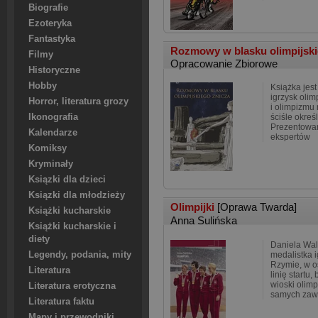
Biografie
Ezoteryka
Fantastyka
Rozmowy w blasku olimpijsk
Filmy
Opracowanie Zbiorowe
Historyczne
Hobby
Książka jes
igrzysk olim
Horror, literatura grozy
i olimpizmu
Ikonografia
ściśle okreś
Prezentowan
Kalendarze
ekspertów
Komiksy
Kryminały
Ksiązki dla dzieci
Ksiązki dla młodzieży
Olimpijki
[Oprawa Twarda]
Książki kucharskie
Anna Sulińska
Książki kucharskie i
diety
Daniela Wal
Legendy, podania, mity
medalistka i
Rzymie, w os
Literatura
linię startu
wioski olimp
Literatura erotyczna
samych zaw
Literatura faktu
Mapy i przewodniki