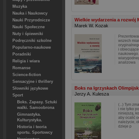
Muzyka
Nauka i Naukowcy
Wielkie wydarzenia a rozwój 
Nauki Przyrodnicze
Marek W. Kozak
Nauki Społeczne
Nuty i śpiewniki
Prezentowan
Podręczniki szkolne
wszech miar
oryginalneg
Popularno-naukowe
i obiecując
naukowego.
Poradniki
wiarygodne
Religia i wiara
analizowa
Romanse
Science-fiction
Sensacyjne i thrillery
Boks na Igrzyskach Olimpijsk
Słowniki językowe
Jerzy A. Kulesza
Sport
Boks. Zapasy. Sztuki
(...) Tym z
walki. Samoobrona
i nie tylko
niniejszą, ko
Gimnastyka.
aby ocalić 
Kulturystyka.
należycie, o
dzieje p
Historia i teoria
sportu. Sportowcy