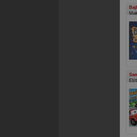
Baj
Mał
Sam
Elż