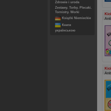
Zdrowie i uroda
Zestawy. Torby. Plecaki.
Tornistry. Worki
Kic
Ani
Książki Niemieckie
Книги
українською
Kic
Ani