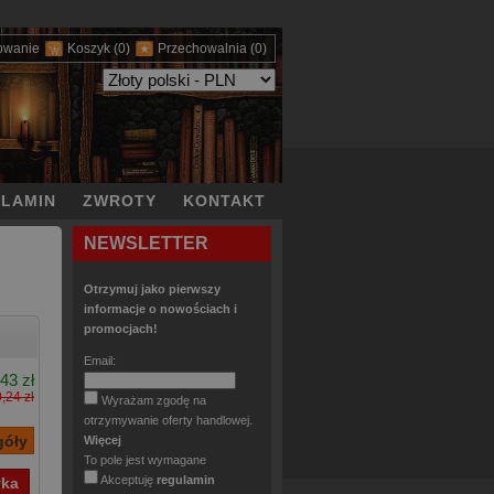
owanie
Koszyk
(0)
Przechowalnia
(0)
LAMIN
ZWROTY
KONTAKT
NEWSLETTER
Otrzymuj jako pierwszy
informacje o nowościach i
promocjach!
Email:
43 zł
,24 zł
Wyrażam zgodę na
otrzymywanie oferty handlowej.
Więcej
To pole jest wymagane
Akceptuję
regulamin