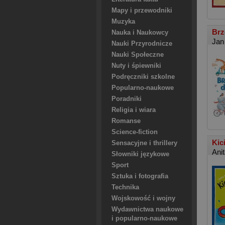
Mapy i przewodniki
Muzyka
Brz
Nauka i Naukowcy
Jan
Nauki Przyrodnicze
Nauki Społeczne
Nuty i śpiewniki
Podręczniki szkolne
Popularno-naukowe
Poradniki
Religia i wiara
Romanse
Science-fiction
Kic
Sensacyjne i thrillery
Ani
Słowniki językowe
Sport
Sztuka i fotografia
Technika
Wojskowość i wojny
Wydawnictwa naukowe
i popularno-naukowe