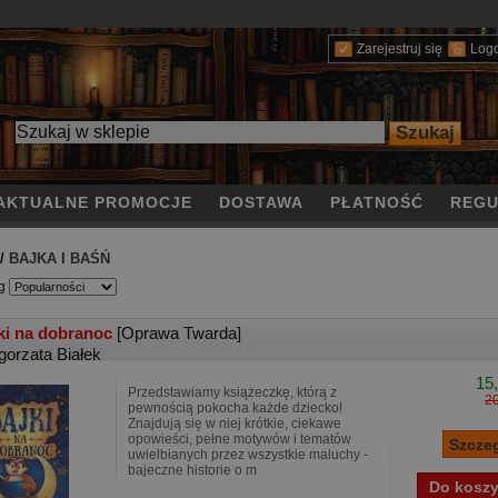
Zarejestruj się
Log
AKTUALNE PROMOCJE
DOSTAWA
PŁATNOŚĆ
REGU
/
BAJKA I BAŚŃ
g
ki na dobranoc
[Oprawa Twarda]
gorzata Białek
15,
Przedstawiamy książeczkę, którą z
20
pewnością pokocha każde dziecko!
Znajdują się w niej krótkie, ciekawe
opowieści, pełne motywów i tematów
uwielbianych przez wszystkie maluchy -
bajeczne historie o m