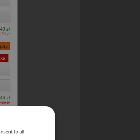
43 zł
,24 zł
44 zł
,25 zł
nsent to all