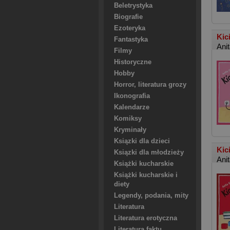
Beletrystyka
Biografie
Ezoteryka
Kic
Fantastyka
Ani
Filmy
Historyczne
Hobby
Horror, literatura grozy
Ikonografia
Kalendarze
Komiksy
Kryminały
Ksiązki dla dzieci
Kic
Ksiązki dla młodzieży
Ani
Książki kucharskie
Książki kucharskie i
diety
Legendy, podania, mity
Literatura
Literatura erotyczna
Literatura faktu