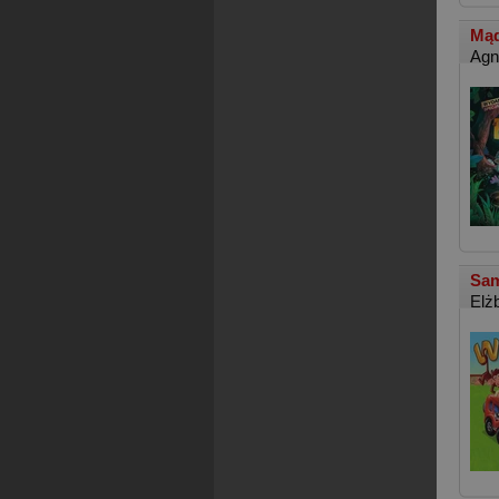
Mąd
Agn
Sam
Elż