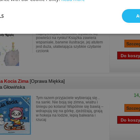
y książę
[Oprawa Miękka]
LS
A
oine de Saint-Exupéry
11,
Mały Książę w serii Kolorowa Klasyka to
14
najpiękniejsze kolorowe wydanie tej
powieści na rynku! Książka zawiera
wspaniałe, barwne ilustracje, jej atutem
jest duża, ułatwiająca szybkie czytanie
czcionk
ia Kocia Zima
[Oprawa Miękka]
ta Głowińska
14,
Tym razem przyjaciele wybierają się...
na sanki. Nie boją się zimna, wiatru i
śniegu po kolana! Wspólnie się bawią –
wdrapują się na górkę, zjeżdżają, grają
w hokeja na lodzie, lepią bałwana i
rzucaj