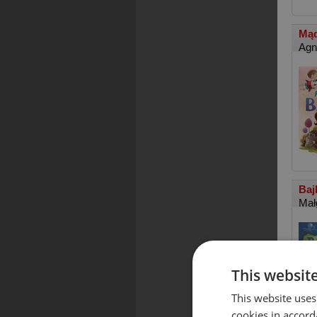
Mąd
Agn
Baj
Mał
This websit
This website uses
cookies in accord