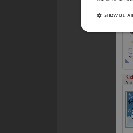
Mał
SHOW DETAI
Ant
Kic
Ani