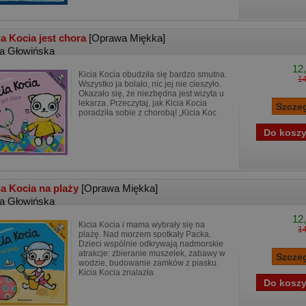
ia Kocia jest chora
[Oprawa Miękka]
ta Głowińska
12,
Kicia Kocia obudziła się bardzo smutna.
14
Wszystko ja bolało, nic jej nie cieszyło.
Okazało się, że niezbędna jest wizyta u
lekarza. Przeczytaj, jak Kicia Kocia
poradziła sobie z chorobą! „Kicia Koc
ia Kocia na plaży
[Oprawa Miękka]
ta Głowińska
12,
Kicia Kocia i mama wybrały się na
14
plażę. Nad morzem spotkały Packa.
Dzieci wspólnie odkrywają nadmorskie
atrakcje: zbieranie muszelek, zabawy w
wodzie, budowanie zamków z piasku.
Kicia Kocia znalazła