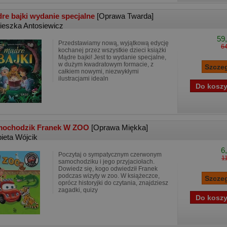
re bajki wydanie specjalne
[Oprawa Twarda]
ieszka Antosiewicz
59,
Przedstawiamy nową, wyjątkową edycję
64
kochanej przez wszystkie dzieci książki
Mądre bajki! Jest to wydanie specjalne,
w dużym kwadratowym formacie, z
całkiem nowymi, niezwykłymi
ilustracjami idealn
ochodzik Franek W ZOO
[Oprawa Miękka]
bieta Wójcik
6
Poczytaj o sympatycznym czerwonym
11
samochodziku i jego przyjaciołach.
Dowiedz się, kogo odwiedził Franek
podczas wizyty w zoo. W książeczce,
oprócz historyjki do czytania, znajdziesz
zagadki, quizy