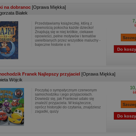
ki na dobranoc
[Oprawa Miękka]
gorzata Białek
7
Przedstawiamy książeczkę, którą z
pewnością pokocha każde dziecko!
Znajdują się w niej krótkie, ciekawe
opowieści, pełne motywów i tematów
uwielbianych przez wszystkie maluchy -
bajeczne historie o m
ochodzik Franek Najlepszy przyjaciel
[Oprawa Miękka]
bieta Wójcik
10,
Poczytaj o sympatycznym czerwonym
11
samochodziku i jego przyjaciołach.
Dowiedz się, jak Frankowi udało się
znaleźć przyjaciela. W książeczce,
oprócz historyjki do czytania, znajdziesz
zagadki, quizy