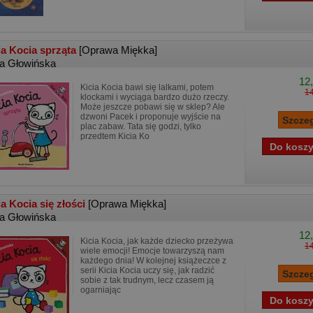
ia Kocia sprząta
[Oprawa Miękka]
ta Głowińska
12,
Kicia Kocia bawi się lalkami, potem
14
klockami i wyciąga bardzo dużo rzeczy.
Może jeszcze pobawi się w sklep? Ale
dzwoni Pacek i proponuje wyjście na
plac zabaw. Tata się godzi, tylko
przedtem Kicia Ko
ia Kocia się złości
[Oprawa Miękka]
ta Głowińska
12,
Kicia Kocia, jak każde dziecko przeżywa
14
wiele emocji! Emocje towarzyszą nam
każdego dnia! W kolejnej książeczce z
serii Kicia Kocia uczy się, jak radzić
sobie z tak trudnym, lecz czasem ją
ogarniając