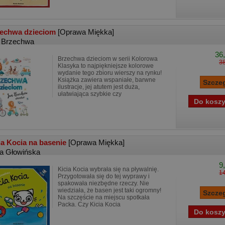
echwa dzieciom
[Oprawa Miękka]
 Brzechwa
36,
Brzechwa dzieciom w serii Kolorowa
38
Klasyka to najpiękniejsze kolorowe
wydanie tego zbioru wierszy na rynku!
Książka zawiera wspaniałe, barwne
ilustracje, jej atutem jest duża,
ułatwiająca szybkie czy
ia Kocia na basenie
[Oprawa Miękka]
ta Głowińska
9
Kicia Kocia wybrała się na pływalnię.
14
Przygotowała się do tej wyprawy i
spakowała niezbędne rzeczy. Nie
wiedziała, że basen jest taki ogromny!
Na szczęście na miejscu spotkała
Packa. Czy Kicia Kocia