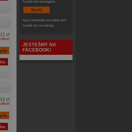
To pole jest wymagane
Nasz newsletter wysyłany jest
zwykle raz na miesiąc.
12 zł
,90 zł
JESTEŚMY NA
FACEBOOK!
12 zł
,90 zł