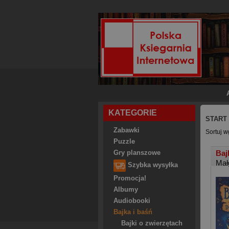
KATEGORIE
START
Zabawki
Sortuj w
Puzzle
Baj
Gry planszowe
Mał
Szybka wysyłka
Promocja!
Albumy
Audiobooki
Bajka i baśń
Bajki o zwierzętach