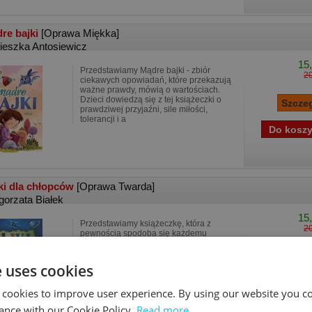
re bajki
[Oprawa Miękka]
ieszka Antosiewicz
15,
Przedstawiamy Mądre bajki - zbiór
20
ciekawych opowiadań, które przekazują
ważne prawdy, mówią o wartościach.
Dzieci dowiedzą się z tej książeczki o
prawdziwej przyjaźni, sile miłości,
tolerancji i a
ki dla chłopców
[Oprawa Twarda]
gorzata Białek
15,
Przedstawiamy książeczkę, która z
20
pewnością spodoba się każdemu
chłopcu! Znajdują się w niej krótkie,
ciekawe opowieści, pełne motywów i
tematów uwielbianych przez małych
e uses cookies
czytelników - fascynujące hi
 cookies to improve user experience. By using our website you co
ance with our Cookie Policy.
Read more