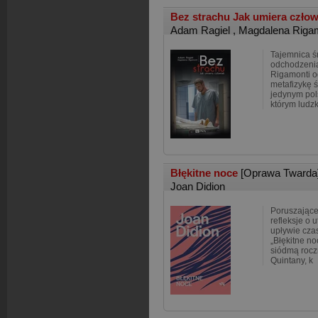
Bez strachu Jak umiera czło
Adam Ragiel
,
Magdalena Riga
Tajemnica ś
odchodzenia
Rigamonti od
metafizykę 
jedynym pol
którym ludzk
Błękitne noce
[Oprawa Twarda
Joan Didion
Poruszające
refleksje o u
upływie cza
„Błękitne no
siódmą roczn
Quintany, k