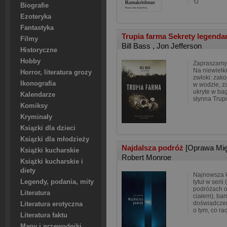
'U
Biografie
Ezoteryka
Fantastyka
Trupia farma Sekrety legenda
Filmy
Bill Bass
,
Jon Jefferson
Historyczne
Hobby
Zapraszamy 
Na niewielki
Horror, literatura grozy
zwłoki: zak
Ikonografia
w wodzie, z
ukryte w ba
Kalendarze
słynna Trup
Komiksy
Kryminały
Ksiązki dla dzieci
Ksiązki dla młodzieży
Najdalsza podróż
[Oprawa Mi
Książki kucharskie
Robert Monroe
Książki kucharskie i
diety
Najnowsza k
Legendy, podania, mity
tytuł w seri
podróżach 
Literatura
ciałem), bar
doświadczen
Literatura erotyczna
o tym, co ra
Literatura faktu
Mapy i przewodniki