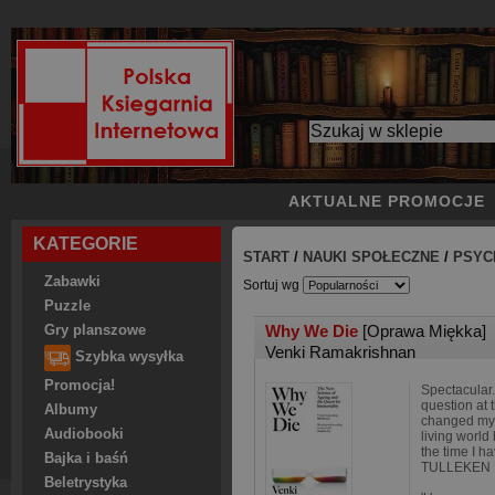
AKTUALNE PROMOCJE
KATEGORIE
START
/
NAUKI SPOŁECZNE
/
PSYC
Zabawki
Sortuj wg
Puzzle
Why We Die
[Oprawa Miękka]
Gry planszowe
Venki Ramakrishnan
Szybka wysyłka
Promocja!
Spectacular.
question at t
Albumy
changed my 
Audiobooki
living world
the time I h
Bajka i baśń
TULLEKEN
Beletrystyka