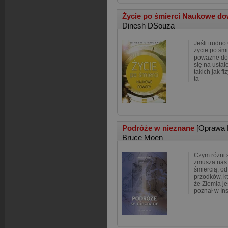
Życie po śmierci Naukowe d
Dinesh DSouza
Jeśli trudno 
życie po śmi
poważne do
się na ustal
takich jak f
ta
Podróże w nieznane
[Oprawa 
Bruce Moen
Czym różni s
zmusza nas 
śmiercią, od
przodków, k
że Ziemia j
poznał w Ins