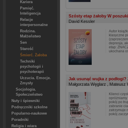
Kariera
Pamięć.
Inteligencja
Szósty etap żałoby W poszu
Relacje
David Kessler
interpersonalne
Rodzina.
Autor książ
klasyczne p
Małżeństwo
(zaprzeczeni
Sen
depresja, ak
etap: ZNAC
Starość
ukochana o
Śmierć. Żałoba
Techniki
psychologii i
psychoterapii
Uczucia. Emocje.
Jak usunąć wujka z podłogi? 
Zmysły
Małgorzata Węglarz
,
Mateusz 
Socjologia.
Klienci częs
Społeczeństwo
opróżniamy c
Nuty i śpiewniki
pokój po tr
zabranie cia
Podręczniki szkolne
zatrzymuje 
Popularno-naukowe
pokój zaczyn
Poradniki
Religia i wiara