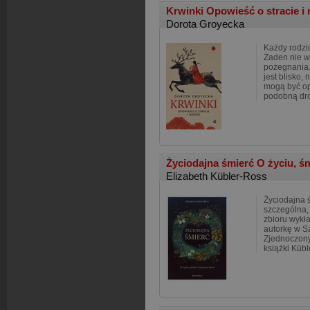
Krwinki Opowieść o stracie i 
Dorota Groyecka
Każdy rodzic
Żaden nie w
pożegnania. 
jest blisko
mogą być opo
podobną dr
Życiodajna śmierć O życiu, śm
Elizabeth Kübler-Ross
Życiodajna 
szczególna,
zbioru wykł
autorkę w S
Zjednoczony
książki Küb