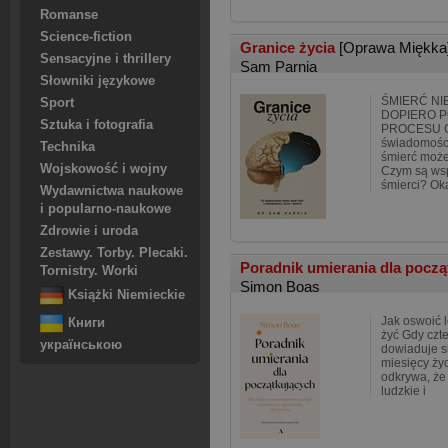
Romanse
Science-fiction
Granice życia
[Oprawa Miękka
Sensacyjne i thrillery
Sam Parnia
Słowniki językowe
ŚMIERĆ NI
Sport
DOPIERO 
Sztuka i fotografia
PROCESU Co
świadomośc
Technika
śmierć może
Wojskowość i wojny
Czym są ws
śmierci? Ok
Wydawnictwa naukowe
i popularno-naukowe
Zdrowie i uroda
Zestawy. Torby. Plecaki.
Poradnik umierania dla pocz
Tornistry. Worki
Simon Boas
Książki Niemieckie
Jak oswoić l
Книги
żyć Gdy czt
українською
dowiaduje si
miesięcy ży
odkrywa, że
ludzkie i