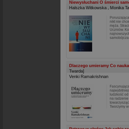
Niewysłuchani O śmierci samob
Halszka Witkowska
,
Monika Ta
Poruszająca
nikt nie chc
męża. Strac
Uczniów. Ko
najnowszyc
samobójcza
Dlaczego umieramy Co nauka 
Twarda]
Venki Ramakrishnan
Fascynująca
najwybitnie
ludzkość o
na radzenie 
towarzysząc
Tworzymy wi
Patrząc w słońce Jak sobie ra