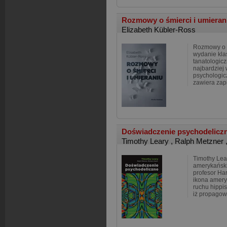
Rozmowy o śmierci i umiera
Elizabeth Kübler-Ross
Rozmowy o ś
wydanie klas
tanatologicz
najbardziej 
psychologic
zawiera za
Doświadczenie psychodelicz
Timothy Leary
,
Ralph Metzner
Timothy Lea
amerykański 
profesor Ha
ikona ameryk
ruchu hippi
iż propagowa