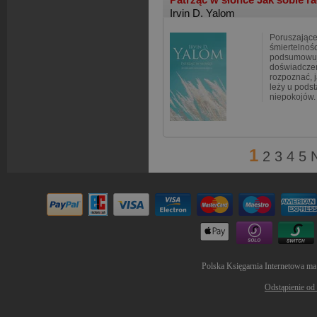
Irvin D. Yalom
Poruszające
śmiertelnośc
podsumowują
doświadcze
rozpoznać, j
leży u pods
niepokojów.
1
2
3
4
5
Polska Księgarnia Internetowa ma
Odstąpienie od