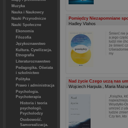
Muzyka
Nauka i Naukowcy
Pomiędzy Niezapomniane spot
Nauki Przyrodnicze
Hadley Vlahos
Nauki Społeczne
Ekonomia
Śmierć nie j
Filozofia
a jego częś
ludzi nie ch
Językoznawstwo
że śmierć c
Uświadomien
Kultura. Cywilizacja.
my
Etnografia
Literaturoznawstwo
Pedagogika. Oświata
i szkolnictwo
Polityka
Nad życie Czego uczą nas um
Prawo i administracja
Wojciech Harpula
,
Maria Mazu
Psychologia.
„Książka, kt
Psychoterapia
najważniejs
Historia i teoria
Woydyłło-O
psychologii.
umrzeć z uś
ludzie zmien
Psycholodzy
Czy ten, kto
Osobowość.
Samorealizacja.