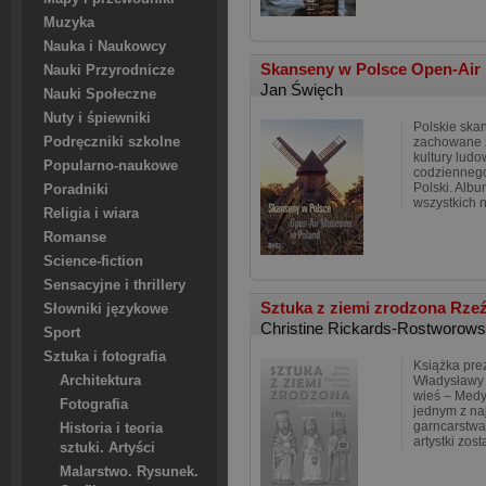
Muzyka
Nauka i Naukowcy
Skanseny w Polsce Open-Air
Nauki Przyrodnicze
Jan Święch
Nauki Społeczne
Nuty i śpiewniki
Polskie skan
Podręczniki szkolne
zachowane z
kultury ludow
Popularno-naukowe
codziennego
Polski. Albu
Poradniki
wszystkich 
Religia i wiara
Romanse
Science-fiction
Sensacyjne i thrillery
Sztuka z ziemi zrodzona Rzeź
Słowniki językowe
Christine Rickards-Rostworow
Sport
Sztuka i fotografia
Książka pre
Architektura
Władysławy 
wieś – Medy
Fotografia
jednym z na
garncarstwa
Historia i teoria
artystki zos
sztuki. Artyści
Malarstwo. Rysunek.