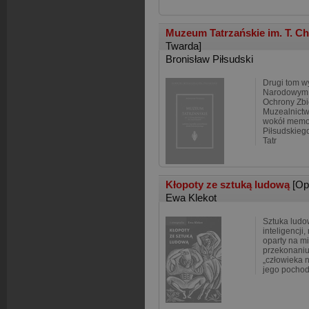
Muzeum Tatrzańskie im. T. C
Twarda]
Bronisław Piłsudski
Drugi tom w
Narodowym I
Ochrony Zbi
Muzealnictw
wokół memor
Piłsudskie
Tatr
Kłopoty ze sztuką ludową
[Op
Ewa Klekot
Sztuka ludo
inteligencji
oparty na m
przekonaniu
„człowieka n
jego pochod