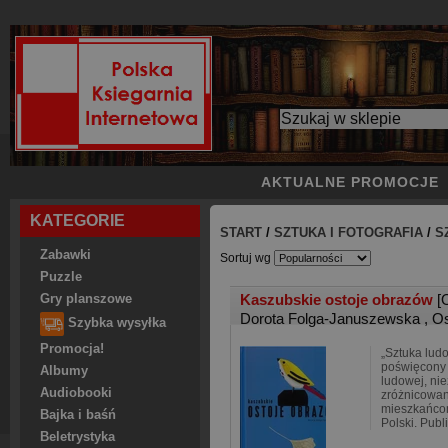
AKTUALNE PROMOCJE
KATEGORIE
START
/
SZTUKA I FOTOGRAFIA
/
S
Zabawki
Sortuj wg
Puzzle
Kaszubskie ostoje obrazów
[
Gry planszowe
Dorota Folga-Januszewska
,
Os
Szybka wysyłka
Promocja!
„Sztuka lud
poświęcony 
Albumy
ludowej, nie
Audiobooki
zróżnicowan
mieszkańco
Bajka i baśń
Polski. Publ
Beletrystyka