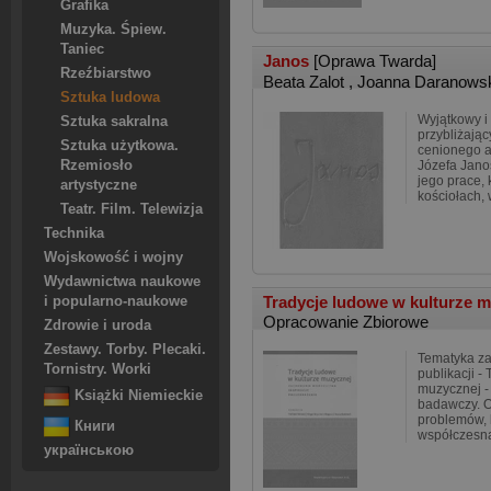
Grafika
Muzyka. Śpiew.
Taniec
Janos
[Oprawa Twarda]
Rzeźbiarstwo
Beata Zalot
,
Joanna Daranows
Sztuka ludowa
Wyjątkowy i
Sztuka sakralna
przybliżając
Sztuka użytkowa.
cenionego a
Rzemiosło
Józefa Janos
jego prace, 
artystyczne
kościołach,
Teatr. Film. Telewizja
Technika
Wojskowość i wojny
Wydawnictwa naukowe
Tradycje ludowe w kulturze 
i popularno-naukowe
Opracowanie Zbiorowe
Zdrowie i uroda
Zestawy. Torby. Plecaki.
Tematyka zaw
Tornistry. Worki
publikacji -
muzycznej - 
Książki Niemieckie
badawczy. 
problemów, 
Книги
współczesn
українською