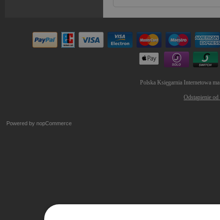
Polska Księgarnia Internetowa ma
Odstąpienie od
Powered by
nopCommerce