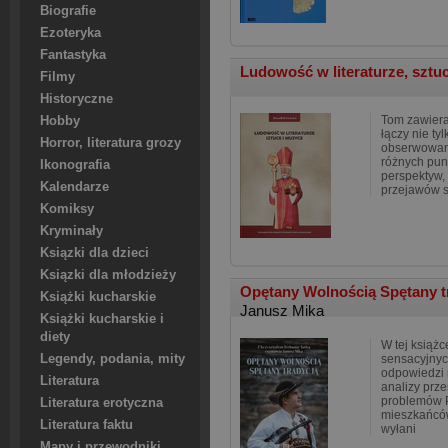
Biografie
Ezoteryka
Fantastyka
Ludowość w literaturze, sztu
Filmy
Historyczne
Tom zawiera
Hobby
łączy nie ty
Horror, literatura grozy
obserwowan
różnych pun
Ikonografia
perspektyw, 
Kalendarze
przejawów 
Komiksy
Kryminały
Ksiązki dla dzieci
Ksiązki dla młodzieży
Opętany Wolnością Spętany tr
Książki kucharskie
Janusz Mika
Książki kucharskie i
diety
W tej książc
Legendy, podania, mity
sensacyjnych
odpowiedzi 
Literatura
analizy prze
problemów P
Literatura erotyczna
mieszkańców
Literatura faktu
wyłani
Mapy i przewodniki