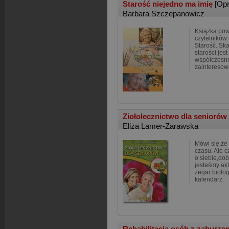
Starość niejedno ma imię
[Op
Barbara Szczepanowicz
Książka pow
czytelników 
Starość. Ska
starości jes
współczesnej
zainteresow
Ziołolecznictwo dla seniorów
Eliza Lamer-Zarawska
Mówi się,że
czasu. Ale c
o siebie,do
jesteśmy akt
zegar biolog
kalendarz.
Rehabilitacja osób z zaburze