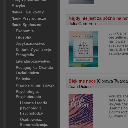
Muzyka
Nauka i Naukowcy
Nigdy nie jest za późno na n
Nauki Przyrodnicze
Julia Cameron
Nauki Społeczne
Ekonomia
Julia Camer
Filozofia
bestselleru 
najnowszej k
Językoznawstwo
spędzone n
najbardziej 
Kultura. Cywilizacja.
satysfakcjo
Etnografia
Literaturoznawstwo
Pedagogika. Oświata
i szkolnictwo
Polityka
Błękitne noce
[Oprawa Twarda
Prawo i administracja
Joan Didion
Psychologia.
Poruszające
Psychoterapia
refleksje o u
Historia i teoria
upływie cza
psychologii.
„Błękitne no
siódmą roczn
Psycholodzy
Quintany, k
Osobowość.
Samorealizacja.