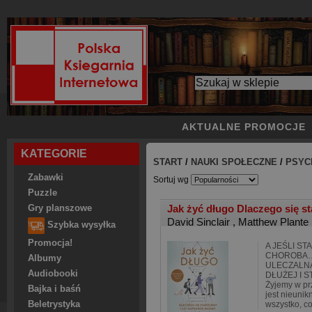
AKTUALNE PROMOCJE
KATEGORIE
START
/
NAUKI SPOŁECZNE
/
PSYC
Zabawki
Sortuj wg
Puzzle
Jak żyć długo Dlaczego się st
Gry planszowe
David Sinclair
,
Matthew Plante
Szybka wysyłka
Promocja!
A JEŚLI ST
CHOROBA…
Albumy
ULECZALNA
Audiobooki
DŁUŻEJ I 
Żyjemy w pr
Bajka i baśń
jest nieunik
Beletrystyka
wszystko, c