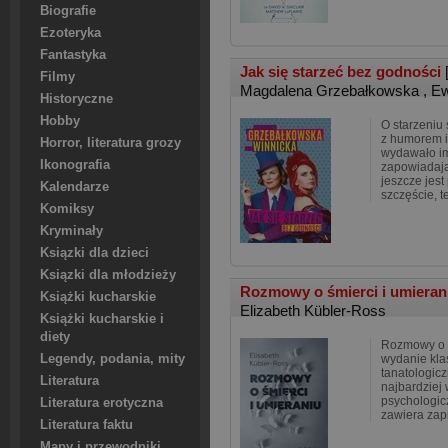
Biografie
Ezoteryka
Fantastyka
Jak się starzeć bez godności
Filmy
Magdalena Grzebałkowska
,
Ew
Historyczne
Hobby
O starzeniu
z humorem 
Horror, literatura grozy
wydawało im 
Ikonografia
zapowiadają
jeszcze jest
Kalendarze
szczęście, t
Komiksy
Kryminały
Ksiązki dla dzieci
Ksiązki dla młodzieży
Rozmowy o śmierci i umiera
Książki kucharskie
Elizabeth Kübler-Ross
Książki kucharskie i
diety
Rozmowy o ś
Legendy, podania, mity
wydanie klas
tanatologicz
Literatura
najbardziej 
psychologic
Literatura erotyczna
zawiera za
Literatura faktu
Mapy i przewodniki