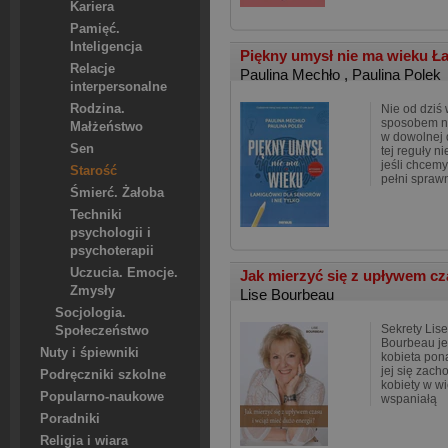
Kariera
Pamięć.
Inteligencja
Piękny umysł nie ma wieku Ła
Relacje
Paulina Mechło
,
Paulina Polek
interpersonalne
Rodzina.
Nie od dziś
sposobem n
Małżeństwo
w dowolnej 
Sen
tej reguły n
jeśli chcemy
Starość
pełni spraw
Śmierć. Żałoba
Techniki
psychologii i
psychoterapii
Uczucia. Emocje.
Jak mierzyć się z upływem cz
Zmysły
Lise Bourbeau
Socjologia.
Sekrety Lis
Społeczeństwo
Bourbeau je
Nuty i śpiewniki
kobieta pon
jej się zach
Podręczniki szkolne
kobiety w wi
Popularno-naukowe
wspaniałą
Poradniki
Religia i wiara