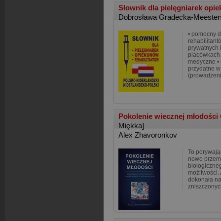
Słownik dla pielęgniarek opie
Dobrosława Gradecka-Meester
• pomocny d
rehabilitan
prywatnych i
placówkach 
medyczne • 
przydatne w
(prowadzeni
Pokolenie wiecznej młodości
Miękka]
Alex Zhavoronkov
To porywają
nowo przem
biologiczneg
możliwości. 
dokonała na
zniszczonyc