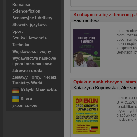
Romanse
Science-fiction
Kochajac osobę z demencją Ja
Sensacyjne i thrillery
Pauline Boss
Słowniki językowe
Lektura obo
Sport
cierpi raze
Sztuka i fotografia
dotkniętym 
pełna mądro
Technika
terapeuty ro
Wojskowość i wojny
Bengtson, b
Wydawnictwa naukowe
i popularno-naukowe
Zdrowie i uroda
Zestawy. Torby. Plecaki.
Opiekun osób chorych i star
Tornistry. Worki
Katarzyna Koprowska
,
Aleksa
Książki Niemieckie
OPIEKUN O
Книги
STARSZYCH 
українською
rehabilitan
prywatnych i
placówkach 
medyczne • 