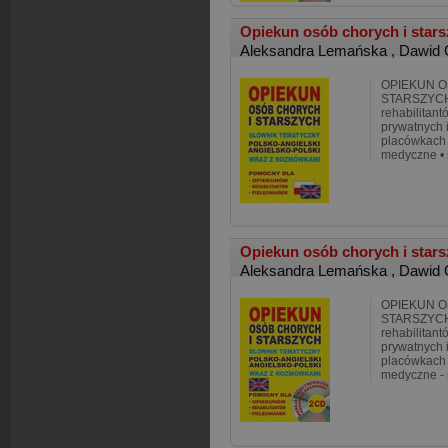
Opiekun osób chorych i star
Aleksandra Lemańska
,
Dawid 
OPIEKUN O
STARSZYCH 
rehabilitan
prywatnych i
placówkach 
medyczne • 
Opiekun osób chorych i star
Aleksandra Lemańska
,
Dawid 
OPIEKUN O
STARSZYCH 
rehabilitan
prywatnych i
placówkach 
medyczne - 