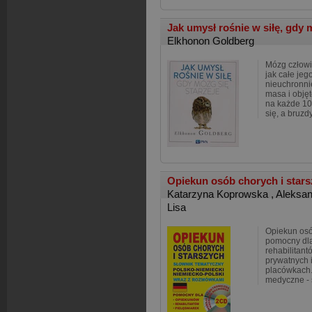
Jak umysł rośnie w siłę, gdy 
Elkhonon Goldberg
Mózg człowi
jak całe jeg
nieuchronni
masa i obję
na każde 10
się, a bruzd
Opiekun osób chorych i star
Katarzyna Koprowska
,
Aleksa
Lisa
Opiekun osób
pomocny dl
rehabilitan
prywatnych i
placówkach.
medyczne - 