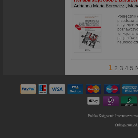
Adrianna Maria Borowicz
,
Mari
Podręcznik 
przedstawia
dotyczące z
poznawczych
funkcjonalne
pacjentów z
neurologicz
1
2
3
4
5
Polska Księgarnia Internetowa ma
Odstąpienie od