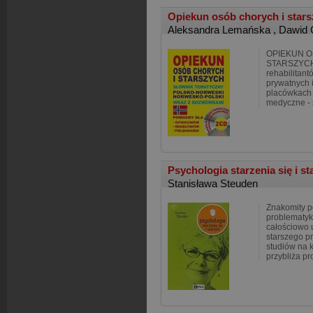
Opiekun osób chorych i star
Aleksandra Lemańska
,
Dawid 
OPIEKUN O
STARSZYCH 
rehabilitan
prywatnych i
placówkach 
medyczne - 
Psychologia starzenia się i s
Stanisława Steuden
Znakomity p
problematykę
całościowo 
starszego 
studiów na 
przybliża p