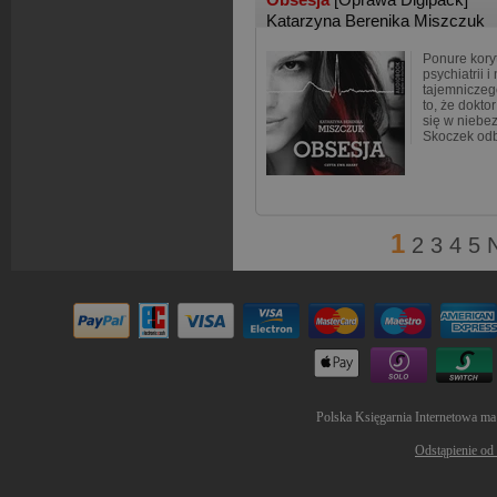
Katarzyna Berenika Miszczuk
Ponure kory
psychiatrii i
tajemniczeg
to, że dokt
się w niebe
Skoczek od
1
2
3
4
5
Polska Księgarnia Internetowa ma
Odstąpienie od