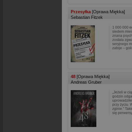
Przesyłka
[Oprawa Miękka]
Sebastian Fitzek
1 000 000 e
siedem mies
znana psych
została zgwa
seryjnego m
zabije – goli
48
[Oprawa Miękka]
Andreas Gruber
„Jeżeli w ci
godzin odga
uprowadziłe
przy życiu.
zginie.” Ta
się perwersy