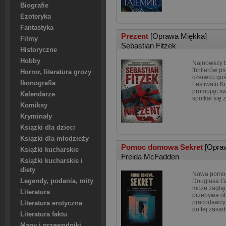
Biografie
Ezoteryka
Fantastyka
Prezent
[Oprawa Miękka]
Filmy
Sebastian Fitzek
Historyczne
Hobby
Najnowszy be
thrillerów p
Horror, literatura grozy
czerwcu go
Ikonografia
Festiwalu K
promując swó
Kalendarze
spotkał się 
Komiksy
Kryminały
Ksiązki dla dzieci
Ksiązki dla młodzieży
Pomoc domowa Sekret
[Opra
Książki kucharskie
Freida McFadden
Książki kucharskie i
diety
Nowa pomoc
Legendy, podania, mity
Douglasa Ga
może zagląda
Literatura
przebywa ob
pracodawcy. 
Literatura erotyczna
do tej zasad
Literatura faktu
Mapy i przewodniki