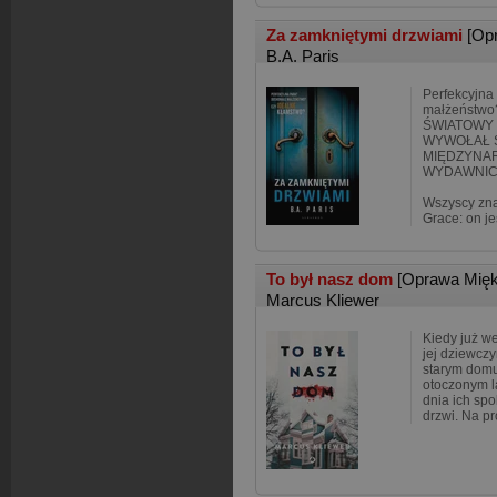
Za zamkniętymi drzwiami
[Op
B.A. Paris
Perfekcyjna
małżeństwo?
ŚWIATOWY 
WYWOŁAŁ 
MIĘDZYNA
WYDAWNI
Wszyscy znam
Grace: on je
To był nasz dom
[Oprawa Mięk
Marcus Kliewer
Kiedy już we
jej dziewcz
starym dom
otoczonym 
dnia ich sp
drzwi. Na p