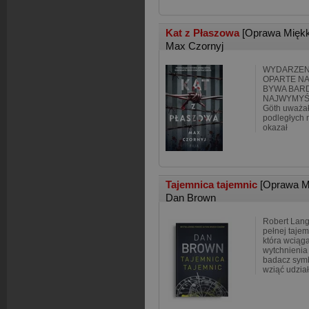
Kat z Płaszowa
[Oprawa Mięk
Max Czornyj
WYDARZENI
OPARTE NA
BYWA BARD
NAJWYMYŚL
Göth uważał 
podległych 
okazał
Tajemnica tajemnic
[Oprawa M
Dan Brown
Robert Lan
pełnej tajem
która wciąga
wytchnieni
badacz symbo
wziąć udzia