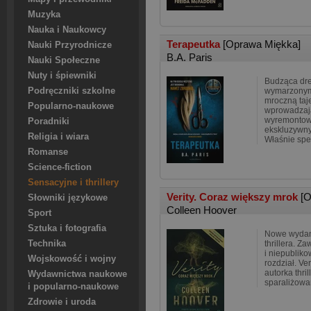
Muzyka
Nauka i Naukowcy
Terapeutka
[Oprawa Miękka]
Nauki Przyrodnicze
B.A. Paris
Nauki Społeczne
Nuty i śpiewniki
Budząca dre
Podręczniki szkolne
wymarzonym
mroczną taj
Popularno-naukowe
wprowadzają
wyremonto
Poradniki
ekskluzywny
Religia i wiara
Właśnie speł
Romanse
Science-fiction
Sensacyjne i thrillery
Verity. Coraz większy mrok
[O
Słowniki językowe
Colleen Hoover
Sport
Sztuka i fotografia
Nowe wydan
Technika
thrillera. Z
i niepublik
Wojskowość i wojny
rozdział. Ve
autorka thril
Wydawnictwa naukowe
sparaliżowa
i popularno-naukowe
Zdrowie i uroda