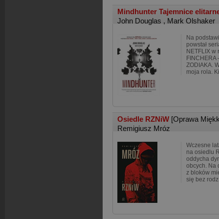
Mindhunter Tajemnice elitarne
John Douglas
,
Mark Olshaker
Na podstaw
powstał ser
NETFLIX w r
FINCHERA –
ZODIAKA. We
moja rola. K
Osiedle RZNiW
[Oprawa Miękk
Remigiusz Mróz
Wczesne lat
na osiedlu 
oddycha dyme
obcych. Na 
z bloków m
się bez rodz