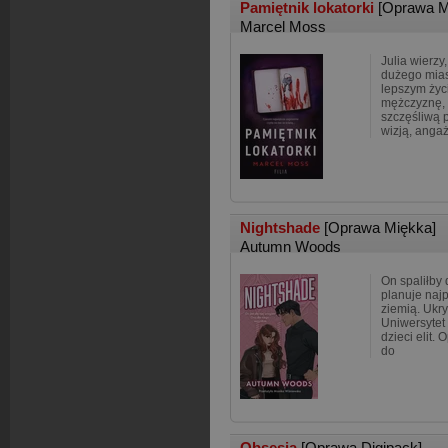
Pamiętnik lokatorki
[Oprawa M
Marcel Moss
Julia wierz
dużego mias
lepszym życ
mężczyznę, k
szczęśliwą p
wizją, angaż
Nightshade
[Oprawa Miękka]
Autumn Woods
On spaliłby d
planuje naj
ziemią. Ukr
Uniwersytet
dzieci elit.
do
Obsesja
[Oprawa Digipack]