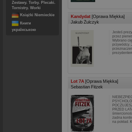
Zestawy. Torby. Plecaki.
Tornistry. Worki
Książki Niemieckie
Kandydat
[Oprawa Miękka]
Jakub Żulczyk
Книги
українською
Jesteś prez
przez pierws
Wybrano cię.
przywódcy. 
przeznaczen
prezydentem
Lot 7A
[Oprawa Miękka]
Sebastian Fitzek
NIEBEZPIE
PSYCHOLO
POCZUJESZ
PRZED LATA
śmiercionośn
żadna kontr
na pokład. 