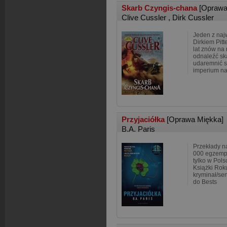
Skarb Czyngis-chana
[Oprawa
Clive Cussler
,
Dirk Cussler
Jeden z naj
Dirkiem Pitt
lat znów na 
odnaleźć sk
udaremnić 
imperium na
Przyjaciółka
[Oprawa Miękka]
B.A. Paris
Przekłady n
000 egzempl
tylko w Pols
Książki Rok
kryminał/sen
do Bests