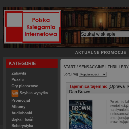
AKTUALNE PROMOCJE
KATEGORIE
START
/
SENSACYJNE I THRILLERY
Zabawki
Sortuj wg
Puzzle
Tajemnica tajemnic
[Oprawa T
Gry planszowe
Dan Brown
Szybka wysyłka
Promocja!
Po ośmiu lat
swojej ksią
Albumy
najsłynniejs
Audiobooki
z niesamowi
emocjonując
Bajka i baśń
prowokującą
Beletrystyka