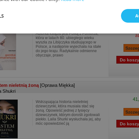
LS
A
zka pomarańcza ucieczka ze świata islamu histor..
[Oprawa Mięk
ia Hamid
18,
Autorka książki jest Polką z Pomorza,
22
która w latach 80. ubiegłego wieku
wyszła za Libijczyka studiującego w
Polsce, a następnie wyjechała na stałe
do jego kraju. Radykalnie odmienne
obyczaje, prawo
tem nieletnią żoną
[Oprawa Miękka]
a Shukri
41,
Wstrząsająca historia nieletniej
dziewczynki, która musiała stać się
żoną. Opowieść jednej z tysięcy
dziewczynek, którym dorośli zgotowali
piekło. Laila Shurki wysłuchała jej, aby
móc opowiedzieć ją