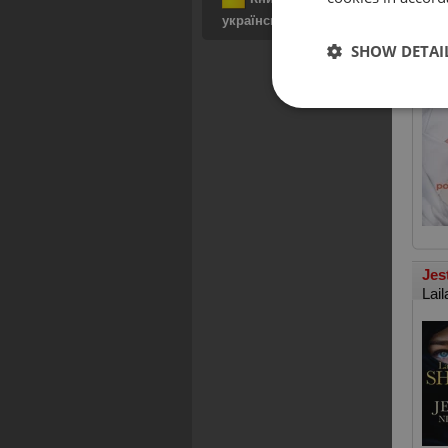
українською
SHOW DETAI
Gor
Nad
Jes
Lail