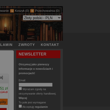
owanie
Koszyk
(0)
Przechowalnia
(0)
LAMIN
ZWROTY
KONTAKT
NEWSLETTER
Otrzymuj jako pierwszy
informacje o nowościach i
promocjach!
a]
Email:
51 zł
Wyrażam zgodę na
,14 zł
otrzymywanie oferty handlowej.
Więcej
To pole jest wymagane
Akceptuję
regulamin