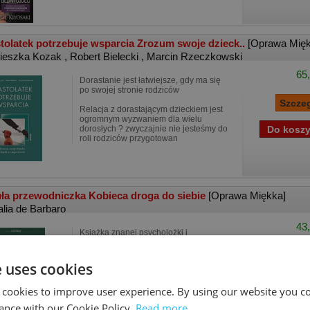
tolatek potrzebuje wsparcia Zrozum swoje dzieck..
[Oprawa Mięk
ieszka Kozak
,
Robert Bielecki
,
Marcin Rzeczkowski
65,
Dorastanie jest łatwiejsze, gdy ma się
po swojej stronie rodziców
Relacja z dorastającym dzieckiem jest
ogromnym wyzwaniem dla wielu
dorosłych ? zwyczajnie nie jesteśmy do
roli rodziców przygotowan
ła przewodniczka Kobieca droga do siebie
[Oprawa Miękka]
alia de Barbaro
43,
Książka znanej psycholożki i
felietonistki magazynu „Wysokie
obcasy” Natalia de Barbaro pracuje z
kobietami, które poszukują odpowiedzi
e uses cookies
na pytania: „Kim tak naprawdę jestem?
Czego chcę? O czym marzę
 cookies to improve user experience. By using our website you co
ance with our Cookie Policy.
Read more