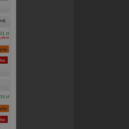
ka]
21 zł
,49 zł
19 zł