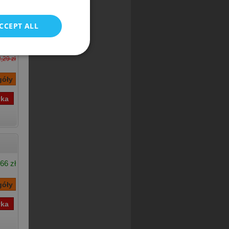
CCEPT ALL
ka]
03 zł
,29 zł
66 zł