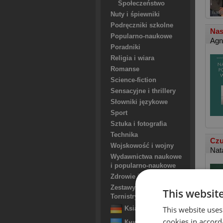
Społeczeństwo
Nuty i śpiewniki
Podręczniki szkolne
Nas
Popularno-naukowe
Agn
Poradniki
Religia i wiara
Romanse
Science-fiction
Sensacyjne i thrillery
Słowniki językowe
Sport
Sztuka i fotografia
Technika
Czu
Wojskowość i wojny
Nat
Wydawnictwa naukowe
i popularno-naukowe
Zdrowie i uroda
Zestawy. Torby. Plecaki.
This websit
Tornistry. Worki
This website uses
Książki Niemieckie
cookies in accord
Книги