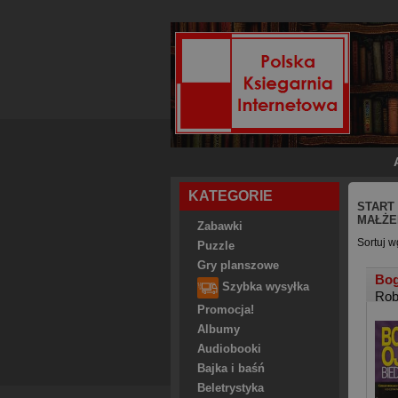
KATEGORIE
START
MAŁŻ
Zabawki
Sortuj w
Puzzle
Gry planszowe
Bog
Szybka wysyłka
Rob
Promocja!
Albumy
Audiobooki
Bajka i baśń
Beletrystyka