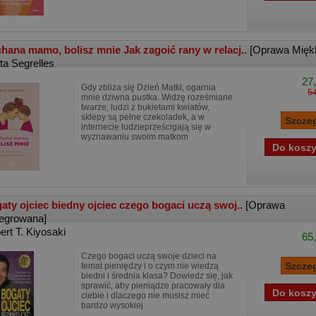
hana mamo, bolisz mnie Jak zagoić rany w relacj..
[Oprawa Mięk
ta Segrelles
27,
Gdy zbliża się Dzień Matki, ogarnia
54
mnie dziwna pustka. Widzę roześmiane
twarze, ludzi z bukietami kwiatów,
sklepy są pełne czekoladek, a w
internecie ludzieprześcigają się w
wyznawaniu swoim matkom
aty ojciec biedny ojciec czego bogaci uczą swoj..
[Oprawa
tegrowana]
ert T. Kiyosaki
65,
Czego bogaci uczą swoje dzieci na
temat pieniędzy i o czym nie wiedzą
biedni i średnia klasa? Dowiedz się, jak
sprawić, aby pieniądze pracowały dla
ciebie i dlaczego nie musisz mieć
bardzo wysokiej