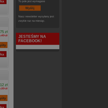
To pole jest wymagane
Nasz newsletter wysyłany jest
zwykle raz na miesiąc.
75 zł
,49 zł
JESTEŚMY NA
FACEBOOK!
12 zł
,39 zł