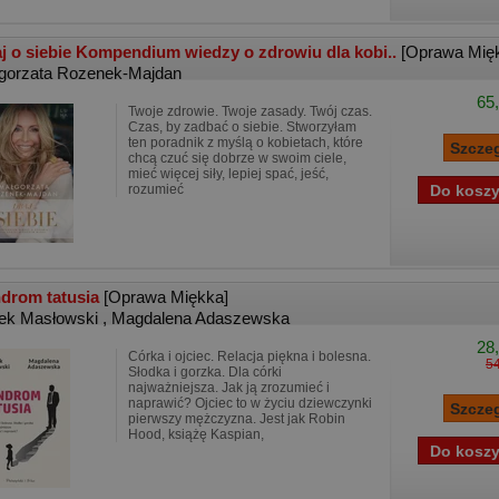
j o siebie Kompendium wiedzy o zdrowiu dla kobi..
[Oprawa Mię
gorzata Rozenek-Majdan
65,
Twoje zdrowie. Twoje zasady. Twój czas.
Czas, by zadbać o siebie. Stworzyłam
ten poradnik z myślą o kobietach, które
chcą czuć się dobrze w swoim ciele,
mieć więcej siły, lepiej spać, jeść,
rozumieć
drom tatusia
[Oprawa Miękka]
ek Masłowski
,
Magdalena Adaszewska
28,
Córka i ojciec. Relacja piękna i bolesna.
54
Słodka i gorzka. Dla córki
najważniejsza. Jak ją zrozumieć i
naprawić? Ojciec to w życiu dziewczynki
pierwszy mężczyzna. Jest jak Robin
Hood, książę Kaspian,