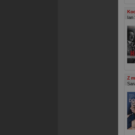
Koc
Ian
Z m
Sar