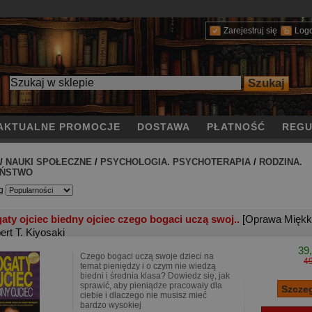
Zarejestruj się
Log
AKTUALNE PROMOCJE
DOSTAWA
PŁATNOŚĆ
REGU
/
NAUKI SPOŁECZNE
/
PSYCHOLOGIA. PSYCHOTERAPIA
/
RODZINA.
EŃSTWO
g
aty ojciec biedny ojciec czego bogaci uczą swoj..
[Oprawa Miękk
ert T. Kiyosaki
39,
Czego bogaci uczą swoje dzieci na
49
temat pieniędzy i o czym nie wiedzą
biedni i średnia klasa? Dowiedz się, jak
sprawić, aby pieniądze pracowały dla
ciebie i dlaczego nie musisz mieć
bardzo wysokiej