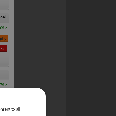
ka]
09 zł
79 zł
nsent to all