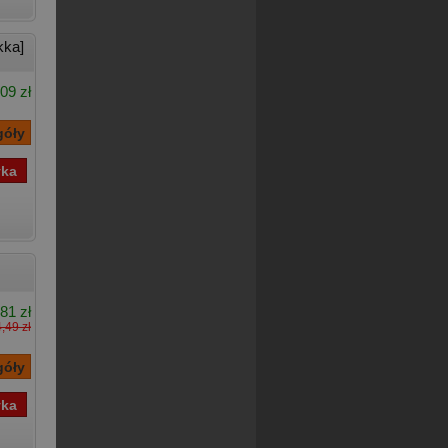
kka]
09 zł
81 zł
,49 zł