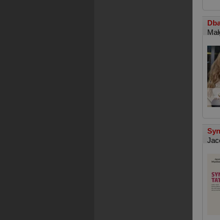
Dba
Mał
Syn
Jac