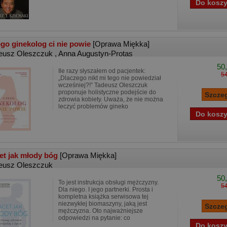
go ginekolog ci nie powie
[Oprawa Miękka]
eusz Oleszczuk
,
Anna Augustyn-Protas
50,
Ile razy słyszałem od pacjentek:
54
„Dlaczego nikt mi tego nie powiedział
wcześniej?!” Tadeusz Oleszczuk
proponuje holistyczne podejście do
zdrowia kobiety. Uważa, że nie można
leczyć problemów gineko
et jak młody bóg
[Oprawa Miękka]
eusz Oleszczuk
50,
To jest instrukcja obsługi mężczyzny.
54
Dla niego. I jego partnerki. Prosta i
kompletna książka serwisowa tej
niezwykłej biomaszyny, jaką jest
mężczyzna. Oto najważniejsze
odpowiedzi na pytanie: co