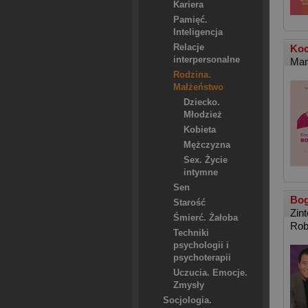
Kariera
Pamięć.
Inteligencja
Relacje
Koc
interpersonalne
Mar
Rodzina.
Małżeństwo
Dziecko.
Młodzież
Kobieta
Mężczyzna
Sex. Życie
intymne
Sen
Bog
Starość
Zin
Śmierć. Żałoba
Rob
Techniki
psychologii i
psychoterapii
Uczucia. Emocje.
Zmysły
Socjologia.