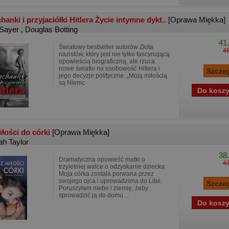
hanki i przyjaciółki Hitlera Życie intymne dykt..
[Oprawa Miękka]
 Sayer
,
Douglas Botting
41,
Światowy bestseller autorów Złota
46
nazistów, który jest nie tylko fascynującą
opowieścią biograficzną, ale rzuca
nowe światło na osobowość Hitlera i
jego decyzje polityczne. „Moją miłością
są Niemc
iłości do córki
[Oprawa Miękka]
ah Taylor
38,
Dramatyczna opowieść matki o
43
trzyletniej walce o odzyskanie dziecka
Moja córka została porwana przez
swojego ojca i uprowadzona do Libii.
Poruszyłam niebo i ziemię, żeby
sprowadzić ją do domu…