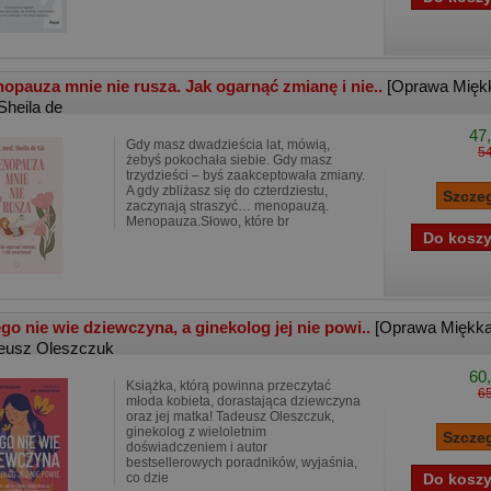
opauza mnie nie rusza. Jak ogarnąć zmianę i nie..
[Oprawa Mięk
Sheila de
47,
Gdy masz dwadzieścia lat, mówią,
54
żebyś pokochała siebie. Gdy masz
trzydzieści – byś zaakceptowała zmiany.
A gdy zbliżasz się do czterdziestu,
zaczynają straszyć… menopauzą.
Menopauza.Słowo, które br
go nie wie dziewczyna, a ginekolog jej nie powi..
[Oprawa Miękka
eusz Oleszczuk
60,
Książka, którą powinna przeczytać
65
młoda kobieta, dorastająca dziewczyna
oraz jej matka! Tadeusz Oleszczuk,
ginekolog z wieloletnim
doświadczeniem i autor
bestsellerowych poradników, wyjaśnia,
co dzie