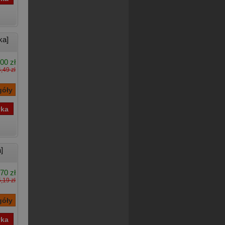
ka]
00 zł
,49 zł
]
70 zł
,19 zł