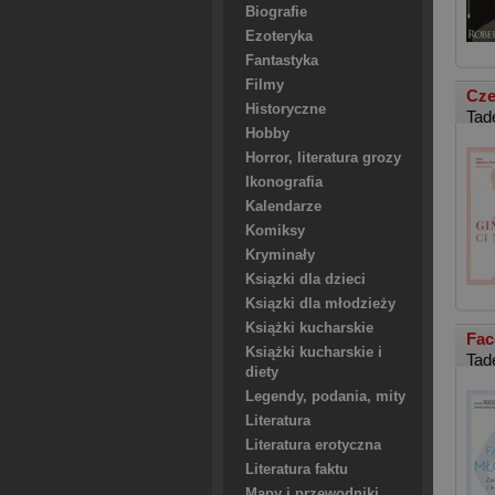
Biografie
Ezoteryka
Fantastyka
Filmy
Cze
Historyczne
Tad
Hobby
Horror, literatura grozy
Ikonografia
Kalendarze
Komiksy
Kryminały
Ksiązki dla dzieci
Ksiązki dla młodzieży
Książki kucharskie
Fac
Książki kucharskie i
Tad
diety
Legendy, podania, mity
Literatura
Literatura erotyczna
Literatura faktu
Mapy i przewodniki