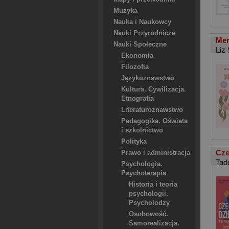
Muzyka
Nauka i Naukowcy
Nauki Przyrodnicze
Men
Nauki Społeczne
Liz 
Ekonomia
Filozofia
Językoznawstwo
Kultura. Cywilizacja.
Etnografia
Literaturoznawstwo
Pedagogika. Oświata
i szkolnictwo
Polityka
Cze
Prawo i administracja
Tad
Psychologia.
Psychoterapia
Historia i teoria
psychologii.
Psycholodzy
Osobowość.
Samorealizacja.