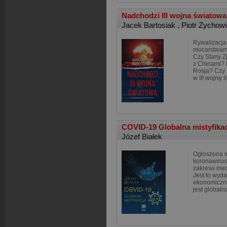
Nadchodzi III wojna światowa
Jacek Bartosiak
,
Piotr Zychow
Rywalizacja
mocarstwami
Czy Stany Z
z Chinami? P
Rosja? Czy 
w III wojnę
COVID-19 Globalna mistyfika
Józef Białek
Ogłoszona 
koronawirus
zakresu med
Jest to wyda
ekonomiczne
jest globaln