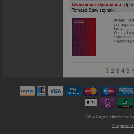
Ćwiczenia z dysonansu
[Opra
Tomasz Stawiszyński
90 lekcji kr
czerpią z c
fascynują n
Obiekty Lata
Skąd rosnąc
charyzmatyc
1
2
3
4
5
Polska Księgarnia Internetowa ma
Odstąpienie od