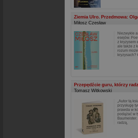
Ziemia Ulro. Przedmowa: Ol
Miłosz Czesław
Niezwykle ak
esejów. Poet
z kryzysem 
ale także z 
rozum może
kryzysach? 
Przepędźcie guru, którzy radzą
Tomasz Witkowski
„Autor tą k
przysługę ty
prawda w koń
podążać w t
Baumeister. 
radzą,