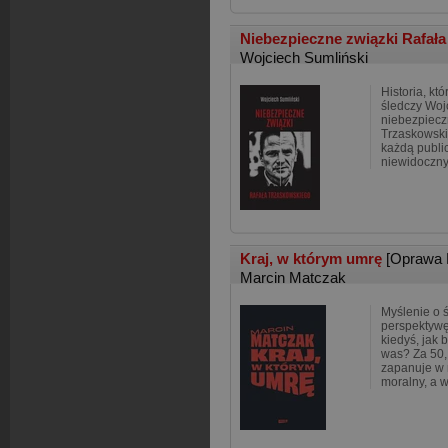
Niebezpieczne związki Rafał
Wojciech Sumliński
Historia, kt
śledczy Woj
niebezpiecz
Trzaskowski
każdą public
niewidoczny
Kraj, w którym umrę
[Oprawa 
Marcin Matczak
Myślenie o 
perspektywę
kiedyś, jak
was? Za 50,
zapanuje w n
moralny, a 