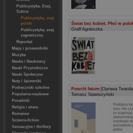
Publicystyka. Esej,
Szkice
Publicystyka, esej
Świat bez kobiet. Płeć w pols
polski
Graff Agnieszka
Publicystyka, esej
zagraniczny
Reportaż
Mapy i przewodniki
Muzyka
Nauka i Naukowcy
Nauki Przyrodnicze
Nauki Społeczne
Nuty i śpiewniki
Podręczniki szkolne
Powrót fatum
[Oprawa Twarda
Tomasz Stawiszyński
Popularno-naukowe
Poradniki
Podobno ka
Religia i wiara
losu. Ale c
co sugeruj
Romanse
samorozwojo
Science-fiction
ludzkiego d
pozostanie 
Sensacyjne i thrillery
jedna