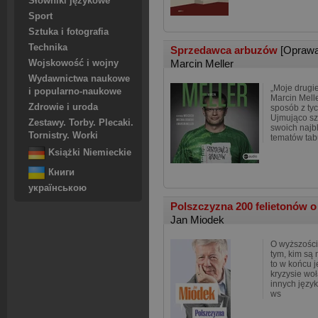
Słowniki językowe
Sport
Sztuka i fotografia
Technika
Sprzedawca arbuzów
[Oprawa
Marcin Meller
Wojskowość i wojny
Wydawnictwa naukowe
„Moje drugie
i popularno-naukowe
Marcin Melle
Zdrowie i uroda
sposób z tyc
Ujmująco szc
Zestawy. Torby. Plecaki.
swoich najbl
Tornistry. Worki
tematów tab
Książki Niemieckie
Книги
українською
Polszczyzna 200 felietonów o
Jan Miodek
O wyższości
tym, kim są 
to w końcu j
kryzysie woł
innych języ
ws