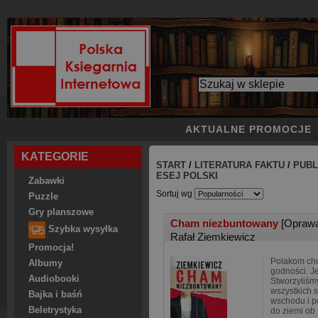
AKTUALNE PROMOCJE
KATEGORIE
START
/
LITERATURA FAKTU
/
PUBL
ESEJ POLSKI
Zabawki
Sortuj wg
Puzzle
Gry planszowe
Cham niezbuntowany
[Opraw
Szybka wysyłka
Rafał Ziemkiewicz
Promocja!
Polakom cho
Albumy
godności. Je
Audiobooki
Stworzyliśm
wszystkich s
Bajka i baśń
wschodu i po
Beletrystyka
do ziemi ob