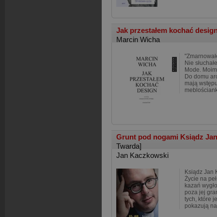
Jak przestałem kochać desig
Marcin Wicha
"Zmarnowałe
Nie słucha
Mode. Moimi
Do domu arch
mają wstępu
meblościank
Grunt pod nogami Ksiądz Ja
Twarda]
Jan Kaczkowski
Ksiądz Jan K
Życie na peł
kazań wygło
poza jej gra
tych, które 
pokazują na