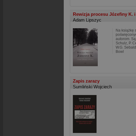
Rewizja procesu Józefiny K. i 
Adam Lipszyc
Na książkę 
poświęcony
autorom. Są 
Schulz, P. Ce
W.G. Sebald,
Bowl
Zapis zarazy
Sumliński Wojciech