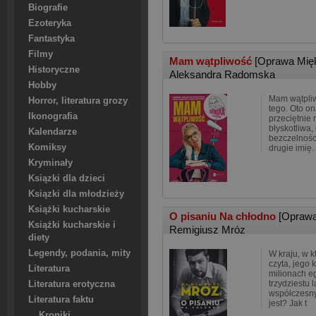
Biografie
Ezoteryka
Fantastyka
Filmy
Mam wątpliwość
[Oprawa Mię
Historyczne
Aleksandra Radomska
Hobby
Mam wątpliw
Horror, literatura grozy
tego. Oto o
Ikonografia
przeciętnie 
błyskotliwa
Kalendarze
bezczelności
Komiksy
drugie imię
Kryminały
Ksiązki dla dzieci
Ksiązki dla młodzieży
Książki kucharskie
O pisaniu Na chłodno
[Oprawa
Książki kucharskie i
Remigiusz Mróz
diety
Legendy, podania, mity
W kraju, w k
czyta, jego 
Literatura
milionach e
trzydziestu 
Literatura erotyczna
współczesny
Literatura faktu
jest? Jak t
Kroniki