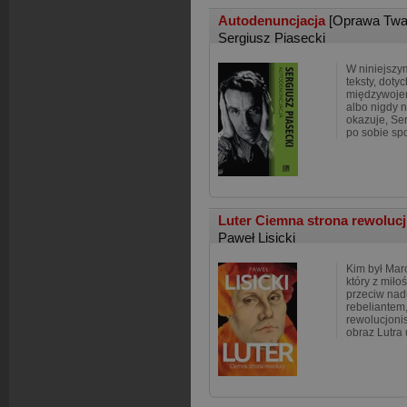
Autodenuncjacja
[Oprawa Twa
Sergiusz Piasecki
W niniejszy
teksty, dot
międzywojen
albo nigdy 
okazuje, Se
po sobie sp
Luter Ciemna strona rewolucj
Paweł Lisicki
Kim był Mar
który z miło
przeciw nad
rebeliantem
rewolucjoni
obraz Lutra 