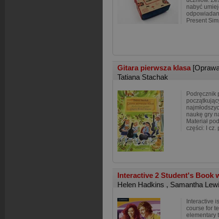
uczniów. Z
nabyć umiej
odpowiadani
Present Sim
Gitara pierwsza klasa
[Oprawa
Tatiana Stachak
Podręcznik 
początkując
najmłodszyc
naukę gry na
Materiał pod
części: I cz
Interactive 2 Student's Book
Helen Hadkins
,
Samantha Lew
Interactive i
course for t
elementary t