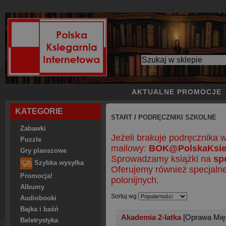
AKTUALNE PROMOCJE
KATEGORIE
START
/
PODRĘCZNIKI SZKOLNE
Zabawki
Jeżeli brakuje podręcznika w
Puzzle
mailowy:
BOK@PolskaKsieg
Gry planszowe
Sprowadzamy książki na
sp
Szybka wysyłka
Oferujemy również specjaln
Promocja!
polonijnych.
Albumy
Sortuj wg
Audiobooki
Bajka i baśń
Akademia 2-latka
[Oprawa Mię
Beletrystyka