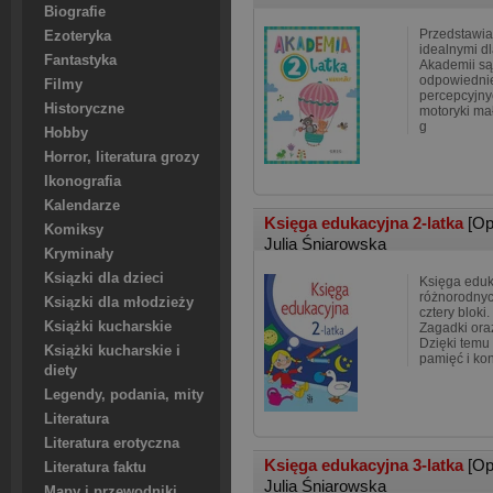
Biografie
Przedstawia
Ezoteryka
idealnymi d
Fantastyka
Akademii są
odpowiednie
Filmy
percepcyjny
Historyczne
motoryki ma
g
Hobby
Horror, literatura grozy
Ikonografia
Kalendarze
Księga edukacyjna 2-latka
[Op
Komiksy
Julia Śniarowska
Kryminały
Ksiązki dla dzieci
Księga eduka
różnorodnyc
Ksiązki dla młodzieży
cztery bloki
Książki kucharskie
Zagadki ora
Dzięki temu
Książki kucharskie i
pamięć i ko
diety
Legendy, podania, mity
Literatura
Literatura erotyczna
Księga edukacyjna 3-latka
[Op
Literatura faktu
Julia Śniarowska
Mapy i przewodniki