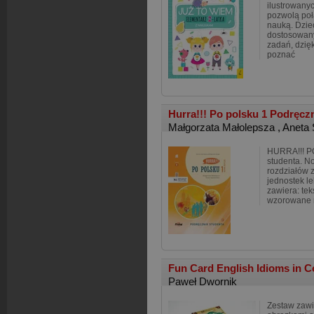
ilustrowanyc
pozwolą poł
nauką. Dzie
dostosowan
zadań, dzię
poznać
Hurra!!! Po polsku 1 Podręcz
Małgorzata Małolepsza
,
Aneta
HURRA!!! P
studenta. N
rozdziałów 
jednostek l
zawiera: tek
wzorowane 
Fun Card English Idioms in 
Paweł Dwornik
Zestaw zawi