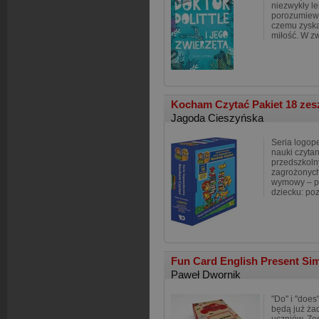
niezwykły le
porozumiewa
czemu zyska
miłość. W z
Kocham Czytać Pakiet 18 zesz
Jagoda Cieszyńska
Seria logop
nauki czytan
przedszkoln
zagrożonych
wymowy – pa
dziecku: po
Fun Card English Present Si
Paweł Dwornik
"Do" i "does
będą już ża