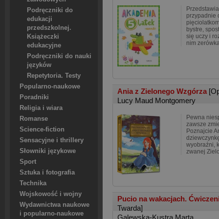
Przedstawia
Podręczniki do
przypadnie 
edukacji
pięciolatkom
przedszkolnej.
bystre, spo
się uczy i r
Książeczki
nim zerówka
edukacyjne
Podręczniki do nauki
języków
Repetytoria. Testy
Popularno-naukowe
Ania z Zielonego Wzgórza
[O
Poradniki
Lucy Maud Montgomery
Religia i wiara
Pewna nies
Romanse
zawsze zmien
Science-fiction
Poznajcie An
dziewczynkę
Sensacyjne i thrillery
wyobraźni, 
Słowniki językowe
zwanej Zie
Sport
Sztuka i fotografia
Technika
Wojskowość i wojny
Pucio na wakacjach. Ćwiczen
Wydawnictwa naukowe
Twarda]
i popularno-naukowe
Galewska-Kustra Marta