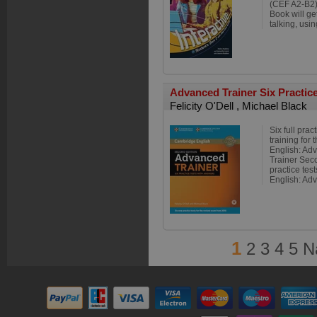
(CEF A2-B2)
Book will ge
talking, usin
Advanced Trainer Six Practic
Felicity O'Dell
,
Michael Black
Six full prac
training for
English: Ad
Trainer Seco
practice tes
English: Adv
1
2
3
4
5
N