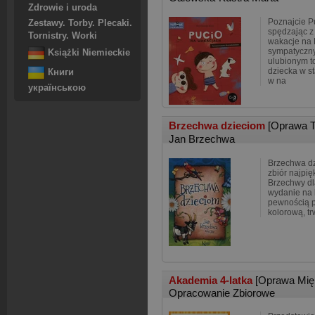
Zdrowie i uroda
Poznajcie Pu
Zestawy. Torby. Plecaki.
spędzając z
Tornistry. Worki
wakacje na 
sympatyczny
Książki Niemieckie
ulubionym 
dziecka w s
Книги
w na
українською
Brzechwa dzieciom
[Oprawa 
Jan Brzechwa
Brzechwa dz
zbiór najpię
Brzechwy dl
wydanie na 
pewnością p
kolorową, tr
Akademia 4-latka
[Oprawa Mię
Opracowanie Zbiorowe