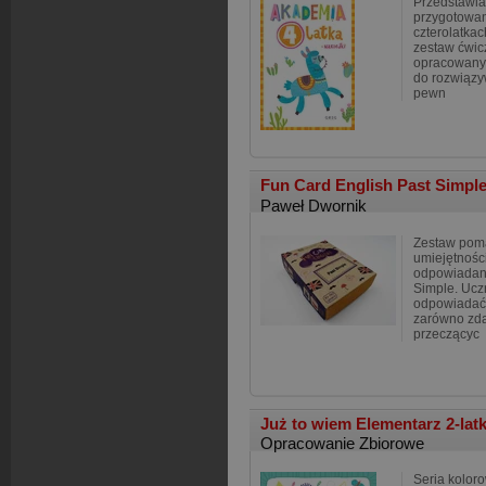
Przedstawia
przygotowan
czterolatkac
zestaw ćwic
opracowanyc
do rozwiązy
pewn
Fun Card English Past Simpl
Paweł Dwornik
Zestaw pom
umiejętnośc
odpowiadani
Simple. Ucz
odpowiadać 
zarówno zda
przeczącyc
Już to wiem Elementarz 2-lat
Opracowanie Zbiorowe
Seria koloro