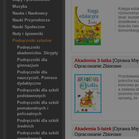
Muzyka
Księga eduka
różnorodnyc
Nauka i Naukowcy
bloki: kszta
Nauki Przyrodnicze
dodatkowe u
dziecko ćwi
Nauki Społeczne
koncentracj
Nuty i śpiewniki
Podręczniki szkolne
Podręczniki
akademickie. Skrypty
Podręczniki dla
Akademia 3-latka
[Oprawa Mię
gimnazjum
Opracowanie Zbiorowe
Podręczniki dla
Przedstawia
nauczycieli. Pomoce
pokocha każ
dydaktyczne
kolorowa gra
a zadania i
Podręczniki dla szkół
poziomu roz
podstawowych
sprawią, że 
Podręczniki dla szkół
pomaturalnych i
policealnych
Podręczniki dla szkół
średnich
Akademia 5-latek
[Oprawa Mię
Podręczniki dla szkół
Opracowanie Zbiorowe
zawodowych