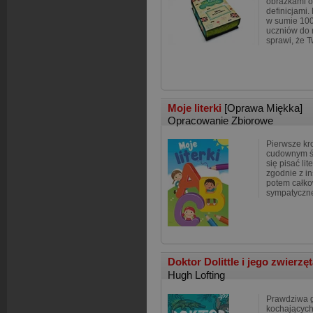
obrazkami o
definicjami.
w sumie 100
uczniów do 
sprawi, że T
Moje literki
[Oprawa Miękka]
Opracowanie Zbiorowe
Pierwsze kro
cudownym św
się pisać lit
zgodnie z in
potem całko
sympatyczn
Doktor Dolittle i jego zwierzę
Hugh Lofting
Prawdziwa g
kochających 