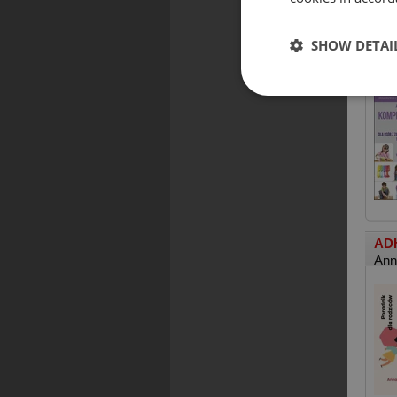
SHOW DETAI
Kom
Jul
ADH
Ann