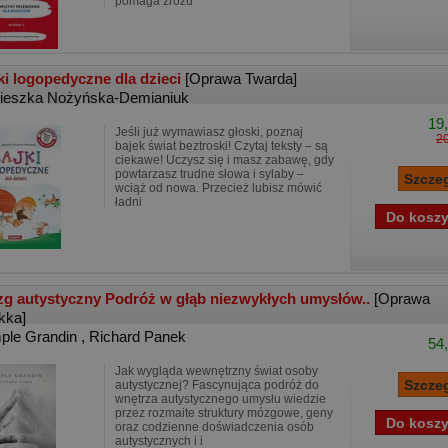
pomaga zrozu
ki logopedyczne dla dzieci
[Oprawa Twarda]
ieszka Nożyńska-Demianiuk
19,
Jeśli już wymawiasz głoski, poznaj
20
bajek świat beztroski! Czytaj teksty – są
ciekawe! Uczysz się i masz zabawę, gdy
powtarzasz trudne słowa i sylaby –
wciąż od nowa. Przecież lubisz mówić
ładni
g autystyczny Podróż w głąb niezwykłych umysłów..
[Oprawa
kka]
ple Grandin
,
Richard Panek
54,
Jak wygląda wewnętrzny świat osoby
autystycznej? Fascynująca podróż do
wnętrza autystycznego umysłu wiedzie
przez rozmaite struktury mózgowe, geny
oraz codzienne doświadczenia osób
autystycznych i i