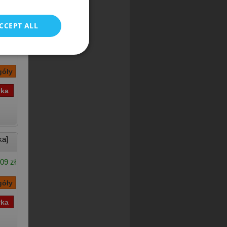
CCEPT ALL
kka]
53 zł
ka]
09 zł