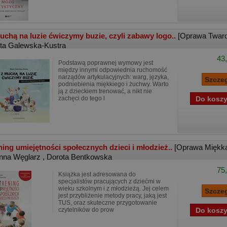
uchą na luzie ćwiczymy buzie, czyli zabawy logo..
[Oprawa Twar
ta Galewska-Kustra
43,
Podstawą poprawnej wymowy jest
między innymi odpowiednia ruchomość
narządów artykulacyjnych: warg, języka,
podniebienia miękkiego i żuchwy. Warto
ją z dzieckiem trenować, a nikt nie
zachęci do tego l
ning umiejętności społecznych dzieci i młodzież..
[Oprawa Miękk
nna Węglarz
,
Dorota Bentkowska
75,
Książka jest adresowana do
specjalistów pracujących z dziećmi w
wieku szkolnym i z młodzieżą. Jej celem
jest przybliżenie metody pracy, jaką jest
TUS, oraz skuteczne przygotowanie
czytelników do prow