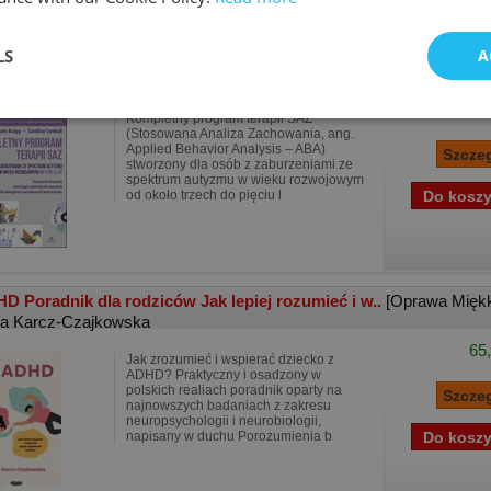
LS
A
pletny program terapii SAZ + CD dla osób z zabu..
[Oprawa Mię
ie Knapp
,
Carolline Turnbull
85,
Kompletny program terapii SAZ
(Stosowana Analiza Zachowania, ang.
Applied Behavior Analysis – ABA)
stworzony dla osób z zaburzeniami ze
spektrum autyzmu w wieku rozwojowym
od około trzech do pięciu l
D Poradnik dla rodziców Jak lepiej rozumieć i w..
[Oprawa Mięk
a Karcz-Czajkowska
65,
Jak zrozumieć i wspierać dziecko z
ADHD? Praktyczny i osadzony w
polskich realiach poradnik oparty na
najnowszych badaniach z zakresu
neuropsychologii i neurobiologii,
napisany w duchu Porozumienia b