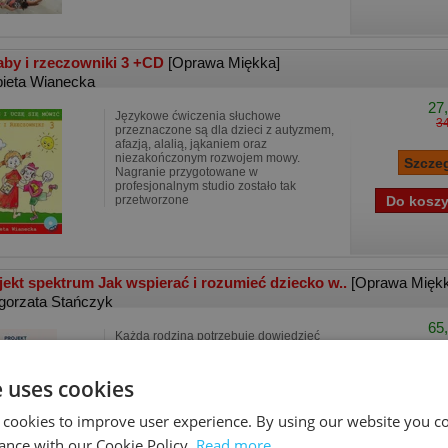
aby i rzeczowniki 3 +CD
[Oprawa Miękka]
bieta Wianecka
27,
Językowe ćwiczenia słuchowe
34
przeznaczone są dla dzieci z autyzmem,
afazją, alalią, jąkaniem oraz
niezakończonym rozwojem mowy.
Nagranie przygotowane w
profesjonalnym studio zostało tak
przetworzone
jekt spektrum Jak wspierać i rozumieć dziecko w..
[Oprawa Mięk
gorzata Stańczyk
65,
Każda rodzina potrzebuje dowiedzieć
się, jak najlepiej wspierać swoje
wyjątkowe dziecko. Grono cenionych i
doświadczonych ekspertów dzieli się
e uses cookies
wiedzą i praktycznymi wskazówkami,
które ułatwią harmoni
 cookies to improve user experience. By using our website you co
ance with our Cookie Policy.
Read more