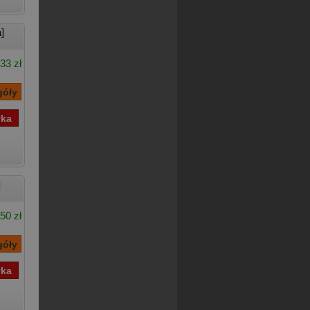
]
33 zł
]
50 zł