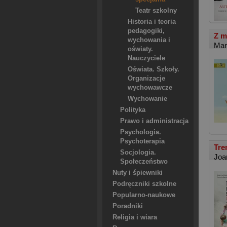
Teatr szkolny
Historia i teoria
pedagogiki,
Z m
wychowania i
Mar
oświaty.
Nauczyciele
Oświata. Szkoły.
Organizacje
wychowawcze
Wychowanie
Polityka
Prawo i administracja
Psychologia.
Psychoterapia
Tre
Socjologia.
Joa
Społeczeństwo
Nuty i śpiewniki
Podręczniki szkolne
Popularno-naukowe
Poradniki
Religia i wiara