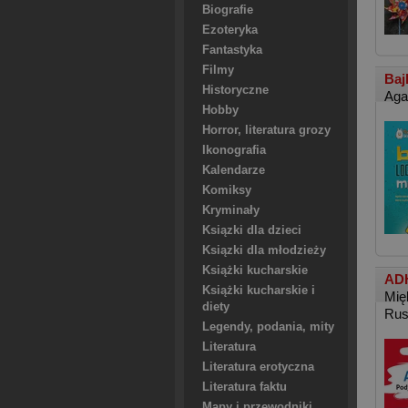
Biografie
Ezoteryka
Fantastyka
Filmy
Baj
Historyczne
Aga
Hobby
Horror, literatura grozy
Ikonografia
Kalendarze
Komiksy
Kryminały
Ksiązki dla dzieci
Ksiązki dla młodzieży
Książki kucharskie
ADH
Książki kucharskie i
Mię
diety
Rus
Legendy, podania, mity
Literatura
Literatura erotyczna
Literatura faktu
Mapy i przewodniki