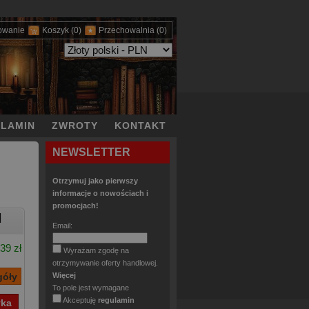
owanie
Koszyk
(0)
Przechowalnia
(0)
LAMIN
ZWROTY
KONTAKT
NEWSLETTER
Otrzymuj jako pierwszy
informacje o nowościach i
promocjach!
]
Email:
39 zł
Wyrażam zgodę na
otrzymywanie oferty handlowej.
Więcej
To pole jest wymagane
Akceptuję
regulamin