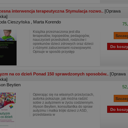
esna interwencja terapeutyczna Stymulacja rozwo..
[Oprawa
kka]
oda Cieszyńska
,
Marta Korendo
75,
Książka przeznaczona jest dla
terapeutów, logopedów, pedagogów,
nauczycieli przedszkoli, rodziców i
opiekunów dzieci zdrowych oraz dzieci
z różnymi zaburzeniami rozwojowymi.
Opisuje w sposób przystęp
yzm na co dzień Ponad 150 sprawdzonych sposobów..
[Oprawa
kka]
son Beytien
52,
Opierając się na własnych przeżyciach,
autorka pokazuje, jak można radzić
sobie z autyzmem w życiu codziennym.
Alyson Beytien, konsultantka do spraw
autyzmu i matka trójki dzieci z ASD,
przedstawia w