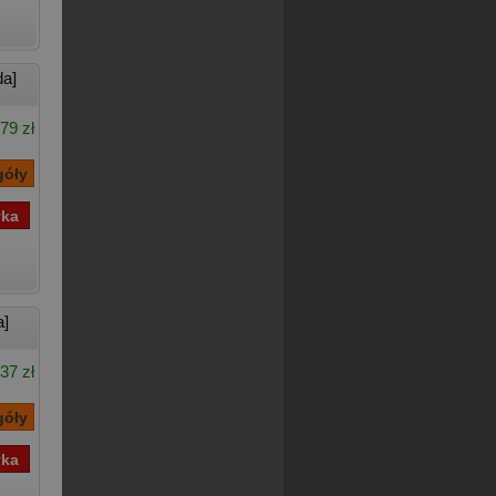
da]
79 zł
a]
37 zł