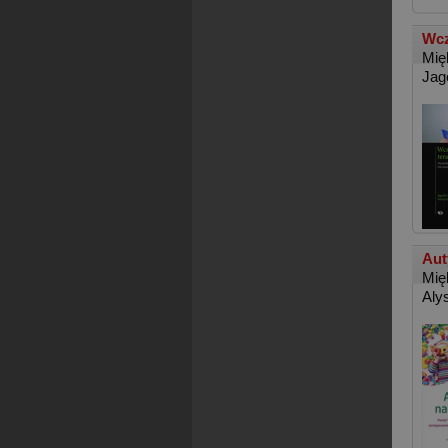
Wcz
Mię
Jag
Aut
Mię
Aly