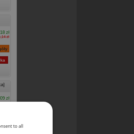
18 zł
,14 zł
ka]
09 zł
nsent to all