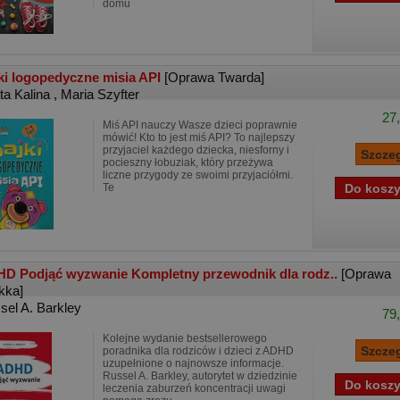
domu
ki logopedyczne misia API
[Oprawa Twarda]
ta Kalina
,
Maria Szyfter
27,
Miś API nauczy Wasze dzieci poprawnie
mówić! Kto to jest miś API? To najlepszy
przyjaciel każdego dziecka, niesforny i
pocieszny łobuziak, który przeżywa
liczne przygody ze swoimi przyjaciółmi.
Te
D Podjąć wyzwanie Kompletny przewodnik dla rodz..
[Oprawa
kka]
sel A. Barkley
79,
Kolejne wydanie bestsellerowego
poradnika dla rodziców i dzieci z ADHD
uzupełnione o najnowsze informacje.
Russel A. Barkley, autorytet w dziedzinie
leczenia zaburzeń koncentracji uwagi