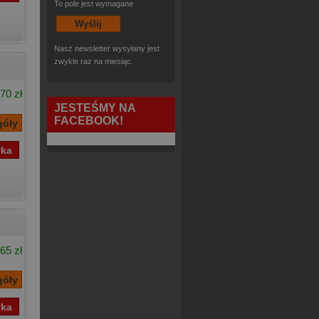
To pole jest wymagane
Nasz newsletter wysyłany jest
zwykle raz na miesiąc.
70 zł
JESTEŚMY NA
FACEBOOK!
65 zł