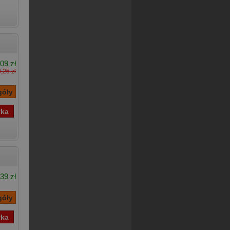
09 zł
,25 zł
39 zł