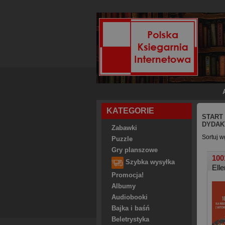
KATEGORIE
START
DYDAK
Zabawki
Sortuj w
Puzzle
Gry planszowe
100
Szybka wysyłka
Ell
Promocja!
Albumy
Audiobooki
Bajka i baśń
Beletrystyka