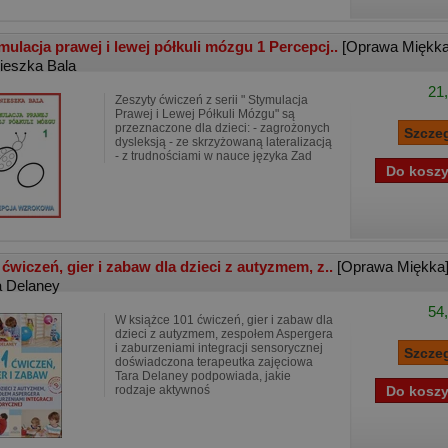
mulacja prawej i lewej półkuli mózgu 1 Percepcj..
[Oprawa Miękka
ieszka Bala
21,
Zeszyty ćwiczeń z serii " Stymulacja
Prawej i Lewej Półkuli Mózgu" są
przeznaczone dla dzieci: - zagrożonych
dysleksją - ze skrzyżowaną lateralizacją
- z trudnościami w nauce języka Zad
 ćwiczeń, gier i zabaw dla dzieci z autyzmem, z..
[Oprawa Miękka
a Delaney
54,
W książce 101 ćwiczeń, gier i zabaw dla
dzieci z autyzmem, zespołem Aspergera
i zaburzeniami integracji sensorycznej
doświadczona terapeutka zajęciowa
Tara Delaney podpowiada, jakie
rodzaje aktywnoś