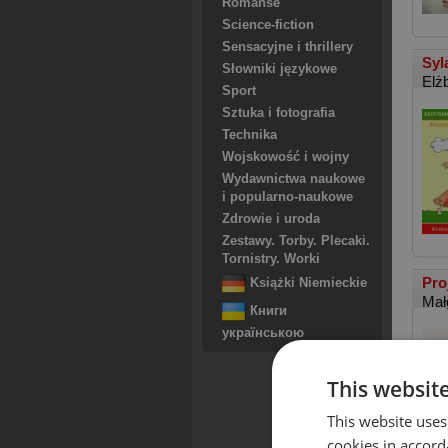
Romanse
Science-fiction
Sensacyjne i thrillery
Syl
Słowniki językowe
Elż
Sport
Sztuka i fotografia
Technika
Wojskowość i wojny
Wydawnictwa naukowe
i popularno-naukowe
Zdrowie i uroda
Zestawy. Torby. Plecaki.
Tornistry. Worki
Pro
Książki Niemieckie
Mał
Книги
українською
This websit
This website uses
cookies in accord