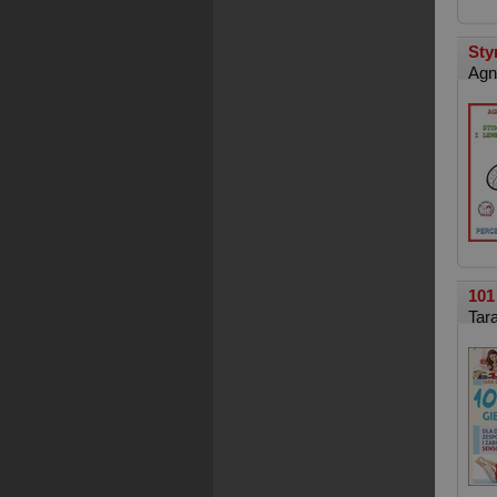
Sty
Agn
101
Tar