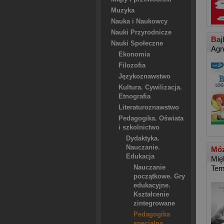
Muzyka
Nauka i Naukowcy
Nauki Przyrodnicze
Baj
Nauki Społeczne
Agn
Ekonomia
Filozofia
Językoznawstwo
Kultura. Cywilizacja.
Etnografia
Literaturoznawstwo
Pedagogika. Oświata
i szkolnictwo
Dydaktyka.
Nauczanie.
Móz
Edukacja
Mię
Nauczanie
Tem
początkowe. Gry
edukacyjne.
Kształcenie
zintegrowane
Pedagogika
specjalna