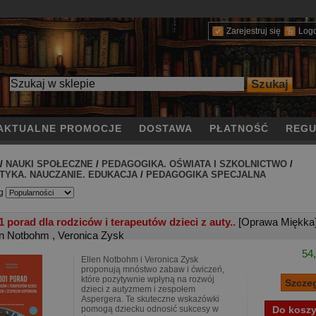
Zarejestruj się
Log
AKTUALNE PROMOCJE
DOSTAWA
PŁATNOŚĆ
REGU
/
NAUKI SPOŁECZNE
/
PEDAGOGIKA. OŚWIATA I SZKOLNICTWO
/
TYKA. NAUCZANIE. EDUKACJA
/
PEDAGOGIKA SPECJALNA
g
1 porad dla rodziców i terapeutów dzieci z auty..
[Oprawa Miękka
en Notbohm
,
Veronica Zysk
54,
Ellen Notbohm i Veronica Zysk
proponują mnóstwo zabaw i ćwiczeń,
które pozytywnie wpłyną na rozwój
dzieci z autyzmem i zespołem
Aspergera. Te skuteczne wskazówki
pomogą dziecku odnosić sukcesy w