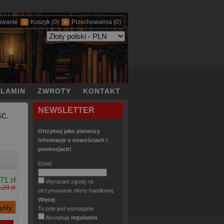
owanie
Koszyk
(0)
Przechowalnia
(0)
LAMIN
ZWROTY
KONTAKT
NEWSLETTER
Ć.
Otrzymuj jako pierwszy
informacje o nowościach i
promocjach!
Email:
71 zł
Wyrażam zgodę na
,39 zł
otrzymywanie oferty handlowej.
Więcej
To pole jest wymagane
Akceptuję
regulamin