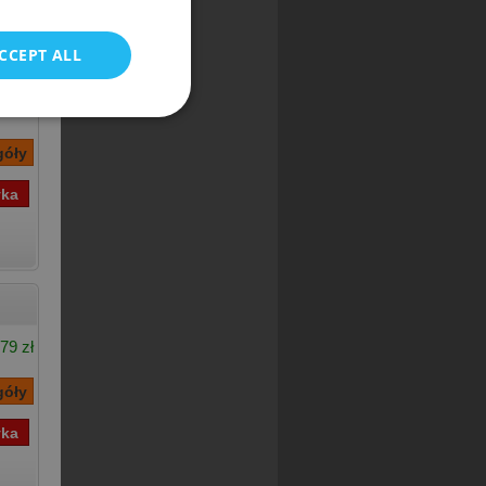
CCEPT ALL
ka]
74 zł
79 zł