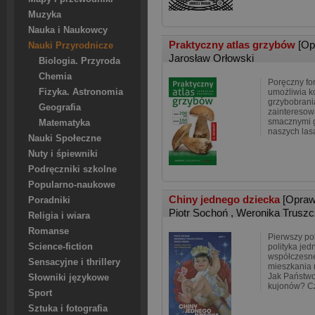
Muzyka
Nauka i Naukowcy
Praktyczny atlas grzybów
[Op
Nauki Przyrodnicze
Jarosław Orłowski
Biologia. Przyroda
Chemia
Poręczny fo
Fizyka. Astronomia
umożliwia ko
grzybobrani
Geografia
zainteresow
smacznymi 
Matematyka
naszych las
Nauki Społeczne
Nuty i śpiewniki
Podręczniki szkolne
Popularno-naukowe
Chiny jednego dziecka
[Opraw
Poradniki
Piotr Sochoń
,
Weronika Trusz
Religia i wiara
Romanse
Pierwszy pol
Science-fiction
polityka jed
współczesne
Sensacyjne i thrillery
mieszkania 
Jak Państwo
Słowniki językowe
kujonów? C
Sport
Sztuka i fotografia