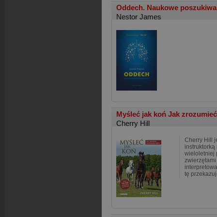
Oddech. Naukowe poszukiwani
Nestor James
Myśleć jak koń Jak zrozumie
Cherry Hill
Cherry Hill 
instruktorką
wieloletniej
zwierzętami
interpretow
tę przekazuj