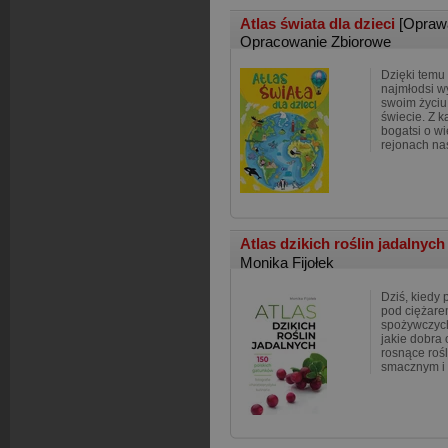
Atlas świata dla dzieci
[Opraw
Opracowanie Zbiorowe
Dzięki temu
najmłodsi w
swoim życiu
świecie. Z k
bogatsi o wi
rejonach na
Atlas dzikich roślin jadalnych
Monika Fijołek
Dziś, kiedy 
pod ciężare
spożywczych
jakie dobra 
rosnące rośl
smacznym i 