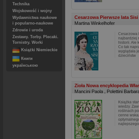
Technika
Wojskowość i wojny
Cesarzowa Pierwsze lata Sis
Wydawnictwa naukowe
Martina Winkelhofer
i popularno-naukowe
Zdrowie i uroda
Cesarzowa E
Zestawy. Torby. Plecaki.
najbardziej
Tornistry. Worki
historii. Ale
Co tak napr
Książki Niemieckie
wyglądała j
dzieciństw
Книги
українською
Zioła Nowa encyklopedia Właś
Mancini Paola
,
Polettini Barbar
Książka sta
wiedzy. Zaw
roślinach po
cenne wskaz
optymalnego
najlepszego