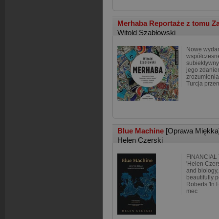
Merhaba Reportaże z tomu Zab
Witold Szabłowski
Nowe wydani
współczesne
subiektywny
jego zdanie
zrozumienia
Turcja prze
Blue Machine
[Oprawa Miękka
Helen Czerski
FINANCIAL 
'Helen Czer
and biology,
beautifully p
Roberts 'In 
mec