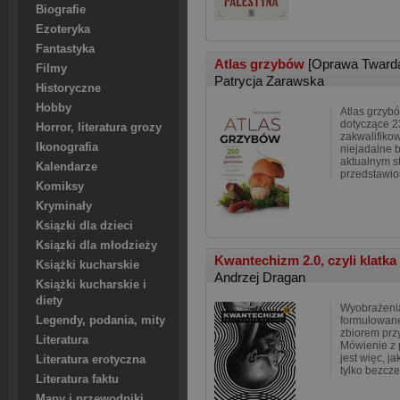
Biografie
Ezoteryka
Fantastyka
Atlas grzybów
[Oprawa Tward
Filmy
Patrycja Zarawska
Historyczne
Hobby
Atlas grzyb
dotyczące 
Horror, literatura grozy
zakwalifiko
Ikonografia
niejadalne b
aktualnym s
Kalendarze
przedstawio
Komiksy
Kryminały
Ksiązki dla dzieci
Ksiązki dla młodzieży
Kwantechizm 2.0, czyli klatka
Książki kucharskie
Andrzej Dragan
Książki kucharskie i
diety
Wyobrażeni
Legendy, podania, mity
formułowane
zbiorem prz
Literatura
Mówienie z 
jest więc, ja
Literatura erotyczna
tylko bezcze
Literatura faktu
Mapy i przewodniki