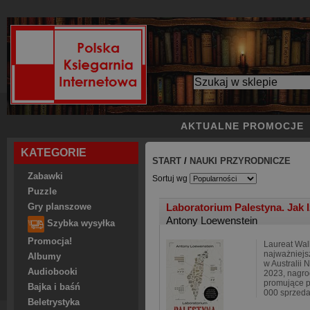
AKTUALNE PROMOCJE
KATEGORIE
START
/
NAUKI PRZYRODNICZE
Zabawki
Sortuj wg
Puzzle
Laboratorium Palestyna. Jak I
Gry planszowe
Antony Loewenstein
Szybka wysyłka
Promocja!
Laureat Wal
najważniejs
Albumy
w Australii
Audiobooki
2023, nagro
promujące 
Bajka i baśń
000 sprzed
Beletrystyka