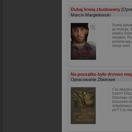
Dubaj krwią zbudowany
[Opr
Marcin Margielewski
Dubaj opływa
go budują. W
władcy Duba
światem. Por
poświęcają s
swoje wieś
Na początku było drzewo magi
Opracowanie Zbiorowe
Czy akacja j
bzem? Dlacz
Dlaczego cz
brzozowe mi
żołędziową 
pić? Czy ma