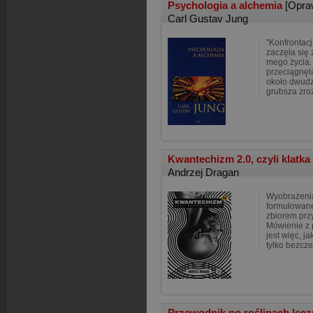
Psychologia a alchemia
[Opra
Carl Gustav Jung
"Konfrontac
zaczęła się
mego życia.
przeciągnęła
około dwudzi
grubsza zr
Kwantechizm 2.0, czyli klatka
Andrzej Dragan
Wyobrażeni
formułowane
zbiorem prz
Mówienie z 
jest więc, ja
tylko bezcze
Przewodnik po roślinach lecz