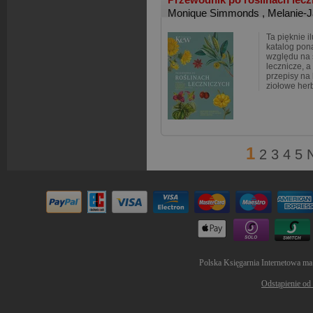
Monique Simmonds
,
Melanie-
Ta pięknie i
katalog pon
względu na 
lecznicze, a
przepisy na
ziołowe herb
1
2
3
4
5
Polska Księgarnia Internetowa ma
Odstąpienie od