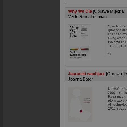
Why We Die
[Oprawa Miękka]
Venki Ramakrishnan
Spectacular.
question at t
changed my 
living world
the time I h
TULLEKEN
'U
Japoński wachlarz
[Oprawa T
Joanna Bator
Najważniejs
2002 roku k
Bator przyj
pierwsze st
of Technolo
2011 z Japo