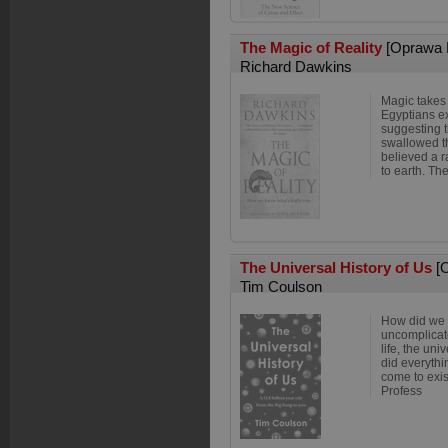
The Magic of Reality
[Oprawa 
Richard Dawkins
Magic takes
Egyptians ex
suggesting 
swallowed t
believed a 
to earth. Th
The Universal History of Us
[
Tim Coulson
How did we 
uncomplicate
life, the un
did everythi
come to exis
Profess