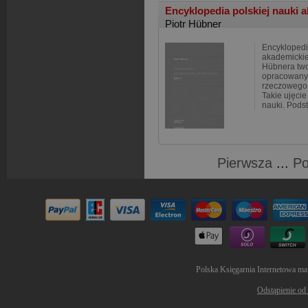
Encyklopedia polskiej nauki 
Piotr Hübner
Encyklopedi
akademickiej
Hübnera two
opracowany
rzeczowego,
Takie ujęcie
nauki. Podst
Pierwsza
...
Po
Polska Księgarnia Internetowa ma
Odstąpienie od