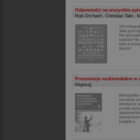
Odpowiedzi na wszystkie pytan
Rob Orchard
,
Christian Tate
,
M
200 infograf
Jaka jest na
Kto jest na
czasów? Ile 
było w przes
wieczn
Prezentacje multimedialne w
Miękka]
Monografia 
nieczęsto p
literaturze 
punktu widz
akademickiej
zaznaczone 
podjęta p