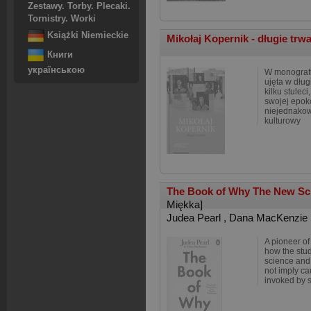
Zestawy. Torby. Plecaki.
Tornistry. Worki
Książki Niemieckie
Mikołaj Kopernik - długie trw
Книги
українською
W monografi
ujęta w dług
kilku stulec
swojej epoko
niejednakow
kulturowy
The Book of Why The New Sci
Miękka]
Judea Pearl
,
Dana MacKenzie
A pioneer of 
how the stud
science and 
not imply ca
invoked by s