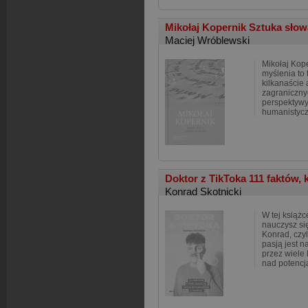
Mikołaj Kopernik Sztuka słow
Maciej Wróblewski
Mikołaj Kope
myślenia to 
kilkanaście 
zagraniczny
perspektywy
humanistyc
Doktor z TikToka 111 faktów, 
Konrad Skotnicki
W tej książc
nauczysz si
Konrad, czyl
pasją jest n
przez wiele
nad potencj