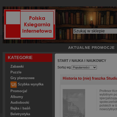
AKTUALNE PROMOCJE
KATEGORIE
START
/
NAUKA I NAUKOWCY
Zabawki
Sortuj wg
Puzzle
Historia to (nie) fraszka Stud
Gry planszowe
Szybka wysyłka
Profesor Krz
Promocja!
wybitnym po
Albumy
specjalizują
społeczeńst
Audiobooki
polskich w 
Bajka i baśń
nowożytnych.
Beletrystyka