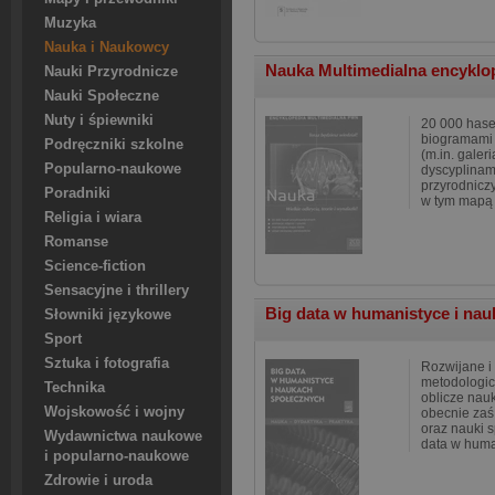
Muzyka
Nauka i Naukowcy
Nauka Multimedialna encykl
Nauki Przyrodnicze
Nauki Społeczne
Nuty i śpiewniki
20 000 hase
biogramami
Podręczniki szkolne
(m.in. galer
Popularno-naukowe
dyscyplinami
przyrodniczy
Poradniki
w tym mapą 
Religia i wiara
Romanse
Science-fiction
Sensacyjne i thrillery
Big data w humanistyce i na
Słowniki językowe
Sport
Sztuka i fotografia
Rozwijane i
metodologic
Technika
oblicze nauk
Wojskowość i wojny
obecnie zaś
oraz nauki 
Wydawnictwa naukowe
data w hum
i popularno-naukowe
Zdrowie i uroda