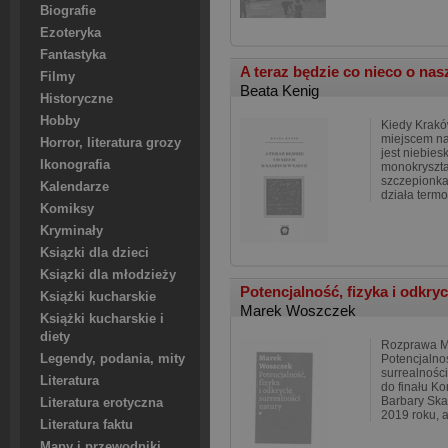
Biografie
Ezoteryka
Fantastyka
A teraz będzie co nieco o na
Filmy
Beata Kenig
Historyczne
Hobby
Kiedy Krakó
miejscem na
Horror, literatura grozy
jest niebie
Ikonografia
monokryszta
szczepionka
Kalendarze
działa termo
Komiksy
Kryminały
Ksiązki dla dzieci
Ksiązki dla młodzieży
Potencjalność, fizyka i odkryc
Książki kucharskie
Marek Woszczek
Książki kucharskie i
diety
Rozprawa M
Legendy, podania, mity
Potencjalnoś
surrealności
Literatura
do finału K
Barbary Ska
Literatura erotyczna
2019 roku, a
Literatura faktu
Mapy i przewodniki