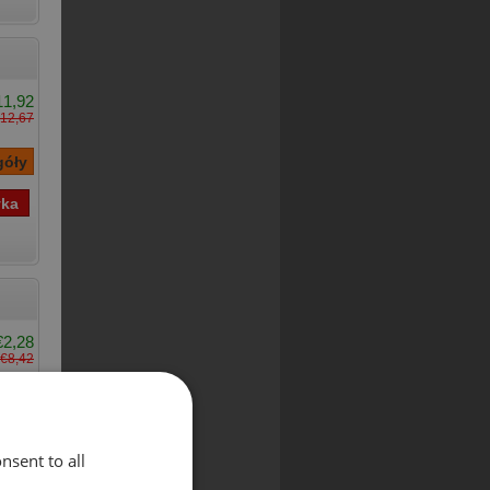
11,92
12,67
€2,28
€8,42
nsent to all