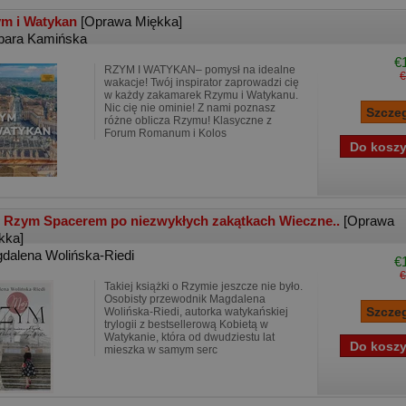
m i Watykan
[Oprawa Miękka]
bara Kamińska
€
RZYM I WATYKAN– pomysł na idealne
€
wakacje! Twój inspirator zaprowadzi cię
w każdy zakamarek Rzymu i Watykanu.
Nic cię nie ominie! Z nami poznasz
różne oblicza Rzymu! Klasyczne z
Forum Romanum i Kolos
 Rzym Spacerem po niezwykłych zakątkach Wieczne..
[Oprawa
kka]
dalena Wolińska-Riedi
€
€
Takiej książki o Rzymie jeszcze nie było.
Osobisty przewodnik Magdalena
Wolińska-Riedi, autorka watykańskiej
trylogii z bestsellerową Kobietą w
Watykanie, która od dwudziestu lat
mieszka w samym serc