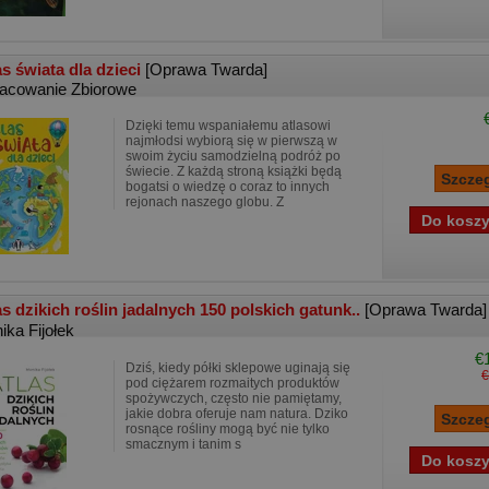
as świata dla dzieci
[Oprawa Twarda]
acowanie Zbiorowe
Dzięki temu wspaniałemu atlasowi
najmłodsi wybiorą się w pierwszą w
swoim życiu samodzielną podróż po
świecie. Z każdą stroną książki będą
bogatsi o wiedzę o coraz to innych
rejonach naszego globu. Z
as dzikich roślin jadalnych 150 polskich gatunk..
[Oprawa Twarda]
ika Fijołek
€
Dziś, kiedy półki sklepowe uginają się
€
pod ciężarem rozmaitych produktów
spożywczych, często nie pamiętamy,
jakie dobra oferuje nam natura. Dziko
rosnące rośliny mogą być nie tylko
smacznym i tanim s