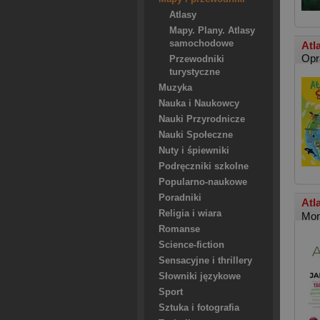
Atlasy
Mapy. Plany. Atlasy
samochodowe
Atl
Opr
Przewodniki
turystyczne
Muzyka
Nauka i Naukowcy
Nauki Przyrodnicze
Nauki Społeczne
Nuty i śpiewniki
Podręczniki szkolne
Popularno-naukowe
Poradniki
Atl
Religia i wiara
Mon
Romanse
Science-fiction
Sensacyjne i thrillery
Słowniki językowe
Sport
Sztuka i fotografia