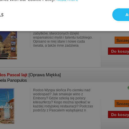
ystko o cudach świata Atlas Informator Współrzę..
[Oprawa Mięk
LS
A
Niniejsza książka zawiera opisy
wspaniałych obiektów, a także wielu
zabytków, stworzonych dzięki
wspaniałości myśli i talentu ludzkiego.
Opisano w niej stare i nowe cuda
świata, a także inne zadziwia
os Pascal lajt
[Oprawa Miękka]
bela Panopulos
Rodos Wyspa słońca Po ciemku nad
wodospad? Jak smakuje wino z
Embony? Gdzie szkolą się polscy
kitesurferzy? Kogo można spotkać w
każdej rodyjskiej restauracji? Podczas
podróży z Pascalem wylądujesz n