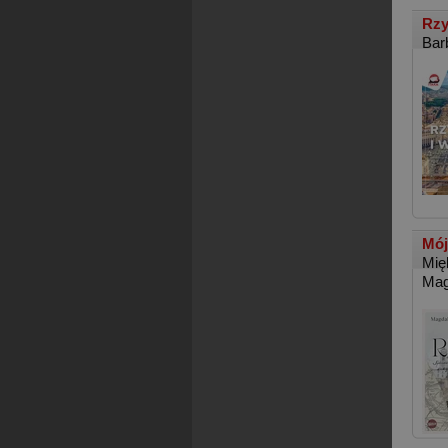
Rzy
Bar
Mój
Mię
Mag