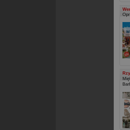
We
Opr
Rzy
Mię
Bar