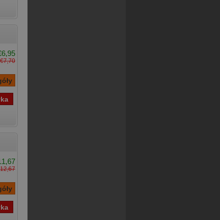
€6,95
€7,70
11,67
12,67