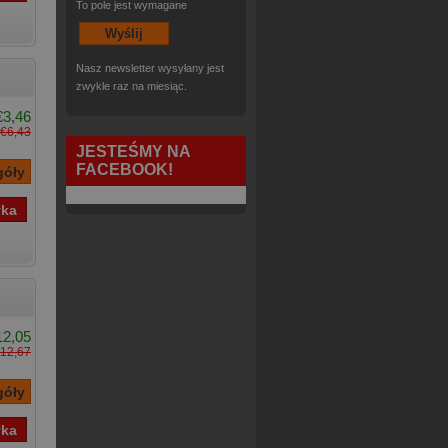
To pole jest wymagane
Nasz newsletter wysyłany jest
zwykle raz na miesiąc.
€3,46
€6,43
JESTEŚMY NA
FACEBOOK!
12,05
12,67