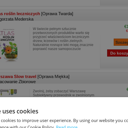
as roślin leczniczych
[Oprawa Twarda]
gorzata Mederska
€
W świecie pełnym sztucznie
€
przetworzonych produktów warto się
przyjrzeć właściwościom leczniczym
drzew, krzewów i roślin zielnych.
Naturalnie rosnące leki mogą znacznie
poprawić nasze samopoczucie
szawa Slow travel
[Oprawa Miękka]
acowanie Zbiorowe
Zwolnij, żeby zobaczyć Warszawę
Subiektywny przewodnik w zwolnionym
tempie po ważnych i mniej znanych
atrakcjach Warszawy. Kiedyś wydawała
mi się szara i zmęczona, dziś mam do
e uses cookies
niej stosunek tkliwy.
 cookies to improve user experience. By using our website you co
ance with our Cookie Policy.
Read more