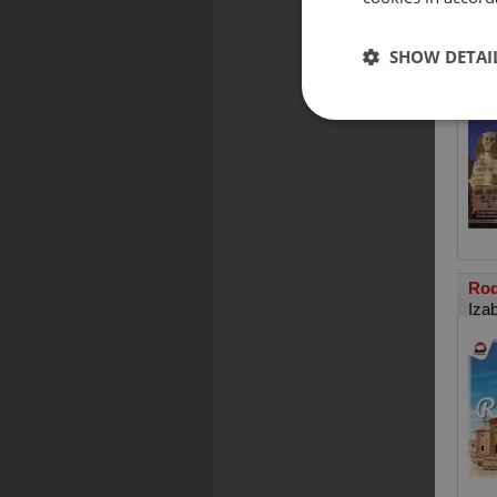
Wsz
SHOW DETAI
Rod
Iza