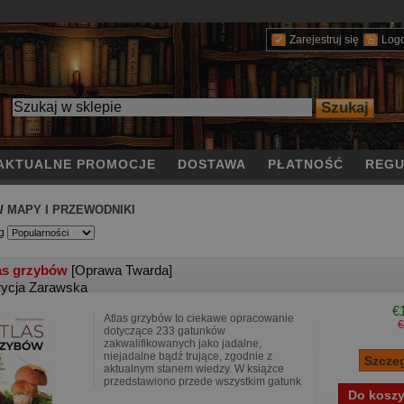
Zarejestruj się
Log
AKTUALNE PROMOCJE
DOSTAWA
PŁATNOŚĆ
REGU
/
MAPY I PRZEWODNIKI
g
as grzybów
[Oprawa Twarda]
rycja Zarawska
€
Atlas grzybów to ciekawe opracowanie
€
dotyczące 233 gatunków
zakwalifikowanych jako jadalne,
niejadalne bądź trujące, zgodnie z
aktualnym stanem wiedzy. W książce
przedstawiono przede wszystkim gatunk