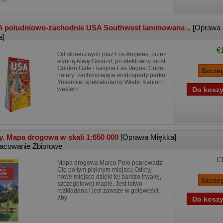
 południowo-zachodnie USA Southwest laminowana ..
[Oprawa
a]
€
Od słonecznych plaż Los Angeles, przez
słynną Aleję Gwiazd, po efektowny most
Golden Gate i kasyna Las Vegas. Cuda
natury: zachwycające wodospady parku
Yosemite, spektakularny Wielki Kanion i
western
y. Mapa drogowa w skali 1:650 000
[Oprawa Miękka]
acowanie Zbiorowe
€
Mapa drogowa Marco Polo poprowadzi
Cię po tym pięknym miejscu Odkryj
nowe miejsce dzięki tej bardzo trwałej,
szczegółowej mapie. Jest łatwo
rozkładana i jest zawsze w gotowości,
aby