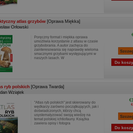
ktyczny atlas grzybów
[Oprawa Miękka]
osław Orłowski
Poręczny format i miękka oprawa
umożliwia korzystanie z atlasu w czasie
grzybobrania. A autor zachęca do
zainteresowania się naprawdę wieloma
smacznymi grzybami występującymi w
naszych lasach. W
as ryb polskich
[Oprawa Twarda]
dan Wziątek
€
"Atlas ryb polskich" jest skierowany do
€
wędkarzy zarówno początkujących, jak i
doświadczonych, którzy chcą
usystematyzować swoją wiedzę na
temat polskiej ichtiofauny. Książka
zawiera opisy i fotogra