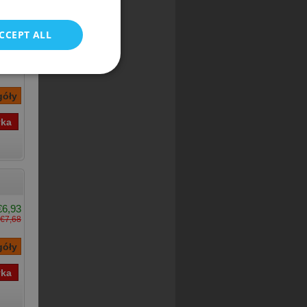
ka]
CCEPT ALL
€3,11
€3,47
€6,93
€7,68