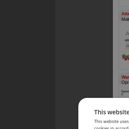
Atl
Mał
War
Opr
This websit
This website uses
cookies in accord