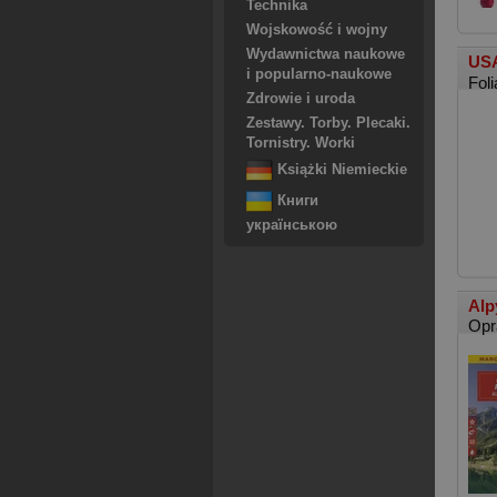
Technika
Wojskowość i wojny
Wydawnictwa naukowe
USA
i popularno-naukowe
Foli
Zdrowie i uroda
Zestawy. Torby. Plecaki.
Tornistry. Worki
Książki Niemieckie
Книги
українською
Alp
Opr