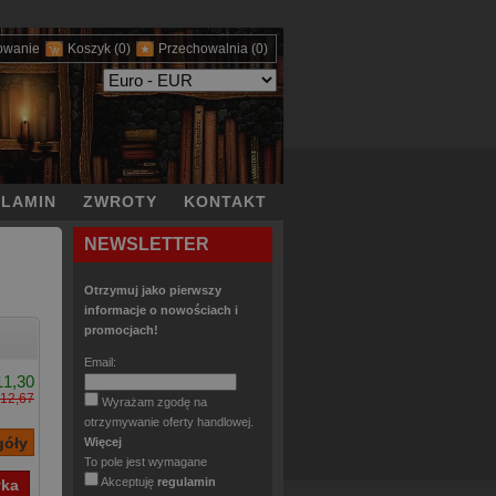
owanie
Koszyk
(0)
Przechowalnia
(0)
LAMIN
ZWROTY
KONTAKT
NEWSLETTER
Otrzymuj jako pierwszy
informacje o nowościach i
promocjach!
Email:
11,30
12,67
Wyrażam zgodę na
otrzymywanie oferty handlowej.
Więcej
To pole jest wymagane
Akceptuję
regulamin