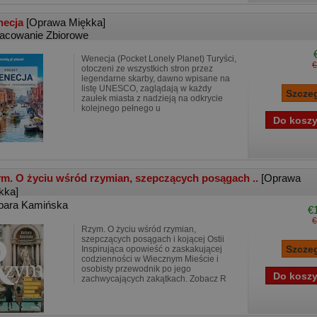
necja
[Oprawa Miękka]
acowanie Zbiorowe
Wenecja (Pocket Lonely Planet) Turyści,
€
otoczeni ze wszystkich stron przez
legendarne skarby, dawno wpisane na
listę UNESCO, zaglądają w każdy
zaułek miasta z nadzieją na odkrycie
kolejnego pełnego u
m. O życiu wśród rzymian, szepczących posągach ..
[Oprawa
kka]
bara Kamińska
€
€
Rzym. O życiu wśród rzymian,
szepczących posągach i kojącej Ostii
Inspirująca opowieść o zaskakującej
codzienności w Wiecznym Mieście i
osobisty przewodnik po jego
zachwycających zakątkach. Zobacz R