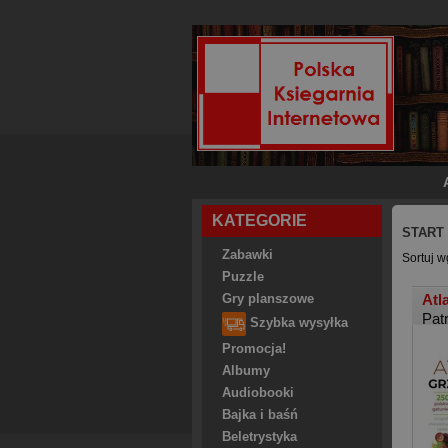
KATEGORIE
START
Zabawki
Sortuj w
Puzzle
Atl
Gry planszowe
Pat
Szybka wysyłka
Promocja!
Albumy
Audiobooki
Bajka i baśń
Beletrystyka