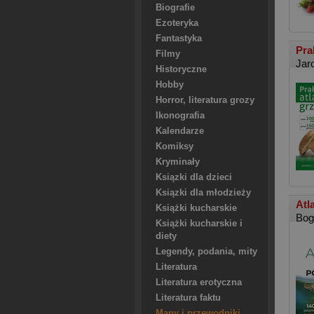
Biografie
Ezoteryka
Fantastyka
Pra
Filmy
Jar
Historyczne
Hobby
Horror, literatura grozy
Ikonografia
Kalendarze
Komiksy
Kryminały
Ksiązki dla dzieci
Ksiązki dla młodzieży
Atl
Książki kucharskie
Bog
Książki kucharskie i
diety
Legendy, podania, mity
Literatura
Literatura erotyczna
Literatura faktu
Mapy i przewodniki