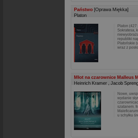
Państwo
[Oprawa Miękka]
Platon
Platon (427 
Sokratesa, 
niewyobraża
republiki na
Platońskie 
wraz z posł
Młot na czarownice Malleus 
Heinrich Kramer
,
Jacob Spren
Nowe, uwsp
wydanie sły
czarownicac
szatanem. M
Maleficarum)
u schyłku ś