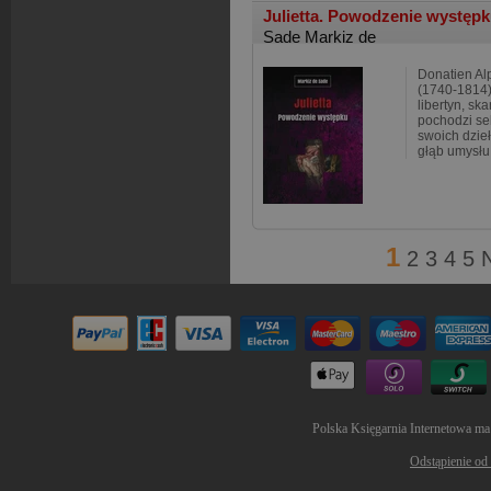
Julietta. Powodzenie występ
Sade Markiz de
Donatien Al
(1740-1814) -
libertyn, sk
pochodzi se
swoich dzieł
głąb umysłu
1
2
3
4
5
Polska Księgarnia Internetowa ma
Odstąpienie od