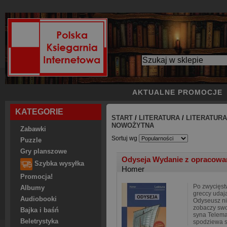
AKTUALNE PROMOCJE
KATEGORIE
START
/
LITERATURA
/
LITERATURA
NOWOŻYTNA
Zabawki
Sortuj wg
Puzzle
Gry planszowe
Odyseja Wydanie z opracow
Szybka wysyłka
Homer
Promocja!
Po zwycięst
Albumy
greccy udaj
Audiobooki
Odyseusz ni
zobaczy sw
Bajka i baśń
syna Telema
Beletrystyka
spodziewa s