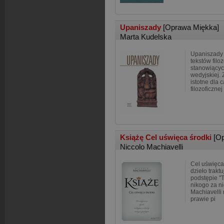
Upaniszady
[Oprawa Miękka]
Marta Kudelska
Upaniszady 
tekstów filo
stanowiącyc
wedyjskiej. 
istotne dla 
filozoficznej
Książę Cel uświęca środki
[O
Niccolo Machiavelli
Cel uświęc
dzieło traktu
podstępie "T
nikogo za ni
Machiavelli 
prawie pi