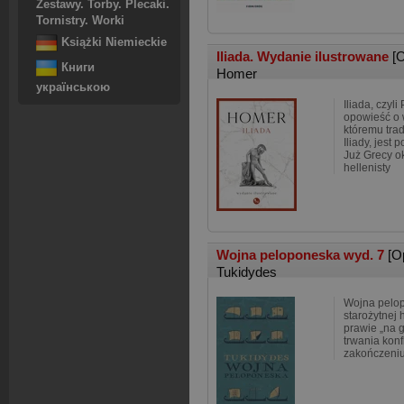
Zestawy. Torby. Plecaki.
Tornistry. Worki
Książki Niemieckie
Iliada. Wydanie ilustrowane
[
Книги
Homer
українською
Iliada, czyli
opowieść o w
któremu trad
Iliady, jest
Już Grecy o
hellenisty
Wojna peloponeska wyd. 7
[O
Tukidydes
Wojna pelop
starożytnej h
prawie „na g
trwania konf
zakończeniu