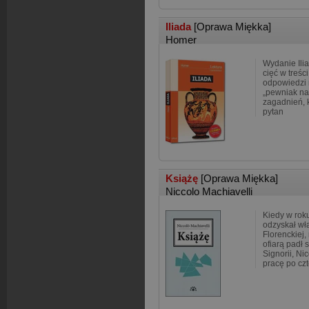
Iliada
[Oprawa Miękka]
Homer
Wydanie Ili
cięć w treśc
odpowiedzi 
„pewniak na 
zagadnień, 
pytan
Książę
[Oprawa Miękka]
Niccolo Machiavelli
Kiedy w rok
odzyskał wł
Florenckiej,
ofiarą padł s
Signorii, Ni
pracę po cz