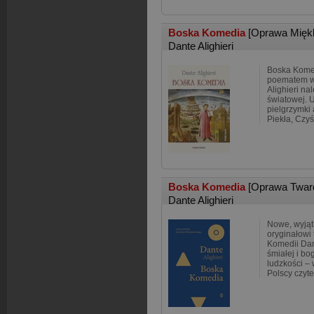
Boska Komedia
[Oprawa Mięk
Dante Alighieri
Boska Komed
poematem w
Alighieri na
światowej. 
pielgrzymki
Piekła, Czyś
Boska Komedia
[Oprawa Twar
Dante Alighieri
Nowe, wyjąt
oryginałowi
Komedii Dan
śmiałej i bo
ludzkości –
Polscy czyte