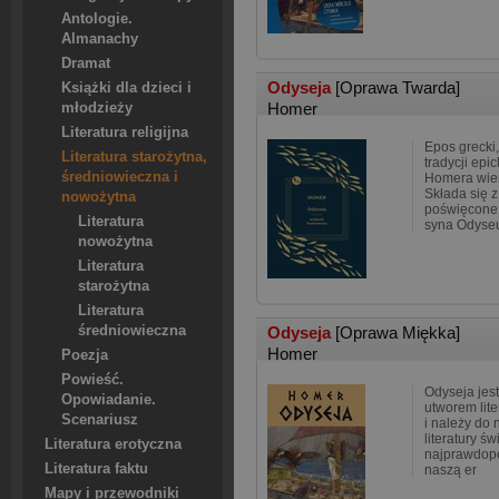
Antologie.
Almanachy
Dramat
Odyseja
[Oprawa Twarda]
Książki dla dzieci i
Homer
młodzieży
Literatura religijna
Epos grecki,
Literatura starożytna,
tradycji epi
średniowieczna i
Homera wier
Składa się z
nowożytna
poświęcone
Literatura
syna Odyseu
nowożytna
Literatura
starożytna
Literatura
średniowieczna
Odyseja
[Oprawa Miękka]
Homer
Poezja
Powieść.
Odyseja jest
Opowiadanie.
utworem lite
Scenariusz
i należy do 
literatury ś
Literatura erotyczna
najprawdopo
Literatura faktu
naszą er
Mapy i przewodniki