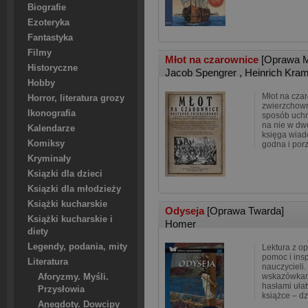
Biografie
Ezoteryka
Fantastyka
Filmy
Młot na czarownice
[Oprawa M
Historyczne
Jacob Spengrer
,
Heinrich Kra
Hobby
Młot na cza
Horror, literatura grozy
zwierzchown
Ikonografia
sposób uchro
na nie w dw
Kalendarze
księga wiado
Komiksy
godna i porz
Kryminały
Ksiązki dla dzieci
Ksiązki dla młodzieży
Książki kucharskie
Odyseja
[Oprawa Twarda]
Książki kucharskie i
Homer
diety
Legendy, podania, mity
Lektura z o
pomoc i insp
Literatura
nauczycieli.
wskazówkami
Aforyzmy. Myśli.
hasłami uła
Przysłowia
książce – dz
Anegdoty. Dowcipy