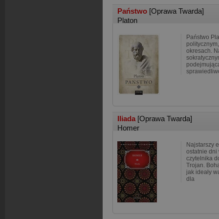
Państwo
[Oprawa Twarda]
Platon
Państwo Plat
politycznym,
okresach. N
sokratyczny
podejmując
sprawiedliwo
Iliada
[Oprawa Twarda]
Homer
Najstarszy e
ostatnie dni
czytelnika 
Trojan. Boh
jak ideały w
dla