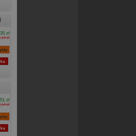
]
35 zł
,19 zł
51 zł
,14 zł