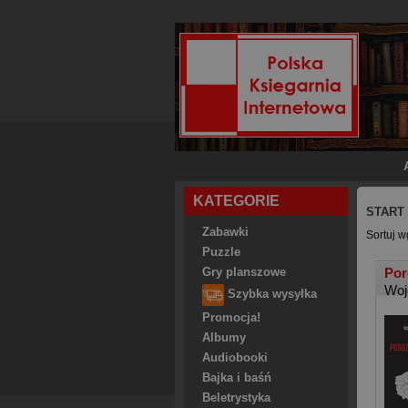
KATEGORIE
START
Zabawki
Sortuj w
Puzzle
Por
Gry planszowe
Woj
Szybka wysyłka
Promocja!
Albumy
Audiobooki
Bajka i baśń
Beletrystyka