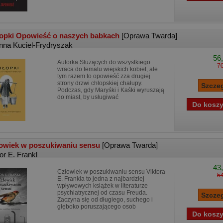
opki Opowieść o naszych babkach
[Oprawa Twarda]
nna Kuciel-Frydryszak
56,
Autorka Służących do wszystkiego
70
wraca do tematu wiejskich kobiet, ale
tym razem to opowieść zza drugiej
strony drzwi chłopskiej chałupy.
Podczas, gdy Maryśki i Kaśki wyruszają
do miast, by usługiwać
owiek w poszukiwaniu sensu
[Oprawa Twarda]
or E. Frankl
43,
Człowiek w poszukiwaniu sensu Viktora
54
E. Frankla to jedna z najbardziej
wpływowych książek w literaturze
psychiatrycznej od czasu Freuda.
Zaczyna się od długiego, suchego i
głęboko poruszającego osob