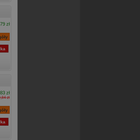
79 zł
83 zł
,84 zł