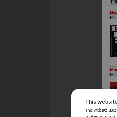
Bes
Mic
Mor
Mac
This websit
This website uses
cookies in accord