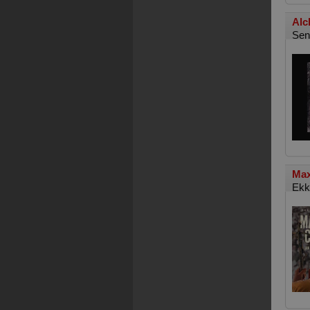
Alc
Sen
Max
Ekk