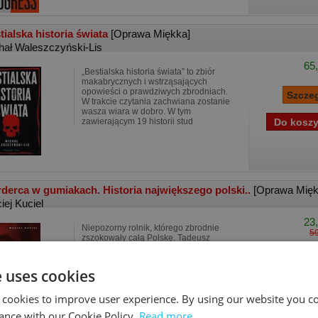
tialska historia świata
[Oprawa Miękka]
hał Waleszczyński-Lis
65,
„Bestialska historia świata” to zbiór
makabrycznych i wstrząsających
opowieści o prawdziwych zbrodniach.
W trakcie czytania zachwiana zostanie
wasza wiara w dobro. W tym
zawierającym 19 historii stud
derca w gumiakach. Historia największego polski..
[Oprawa Mięk
iej Kuciel
23,
Niepozorny rolnik, którego zbrodnie
59
zszokowały całą Polskę. Tadeusz
Grzesik, oddany rodzinie, przywiązany
do żony i dzieci. Niski, spokojny, bez
nałogów, wtapiający się w otoczenie.
e uses cookies
Nie obnosił się z
 cookies to improve user experience. By using our website you co
ance with our Cookie Policy.
Read more