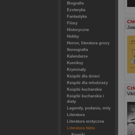
Biografie
Ezoteryka
Fantastyka
Chł
Filmy
Joa
Historyczne
Hobby
Horror, literatura grozy
Ikonografia
Kalendarze
Komiksy
Kryminały
Ksiązki dla dzieci
Ksiązki dla młodzieży
Czł
Książki kucharskie
Vikt
Książki kucharskie i
diety
Legendy, podania, mity
Literatura
Literatura erotyczna
Literatura faktu
Kroniki