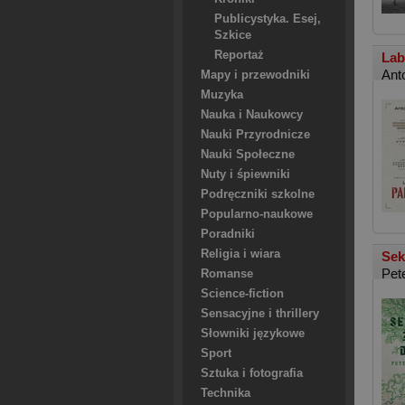
Publicystyka. Esej,
Szkice
Reportaż
Lab
Ant
Mapy i przewodniki
Muzyka
Nauka i Naukowcy
Nauki Przyrodnicze
Nauki Społeczne
Nuty i śpiewniki
Podręczniki szkolne
Popularno-naukowe
Poradniki
Religia i wiara
Sek
Pet
Romanse
Science-fiction
Sensacyjne i thrillery
Słowniki językowe
Sport
Sztuka i fotografia
Technika