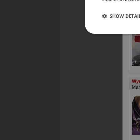
Hew
SHOW DETAI
Ada
Wyr
Mar