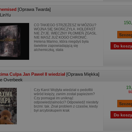
hemised
[Oprawa Twarda]
LinYu
150,
CO TAKIEGO STRZEŻESZ W MÓZGU?
WOJNA SIĘ SKOŃCZYŁA. HOLDFAST
NIE ŻYJE. WIECZNY PŁOMIEŃ ZGASŁ.
NIE MASZ JUŻ KOGO CHRONIĆ.
Helena Marino, która niegdyś była
świetnie zapowiadającą się
alchemiczką, stała
ima Culpa Jan Paweł II wiedział
[Oprawa Miękka]
e Overbeek
19,
Czy Karol Wojtyła wiedział o pedofilii
59
wśród księży, zanim został papieżem?
Czy pomagał im uniknąć
odpowiedzialności? Odpowiedź niestety
brzmi: tak. Znał problem z czasów, kiedy
był arcybiskupem krak