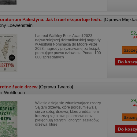
oratorium Palestyna. Jak Izrael eksportuje tech..
[Oprawa Miękka
ony Loewenstein
52,
Laureat Walkley Book Award 2023,
65
najważniejszej dziennikarskiej nagrody
w Australii Nominacja do Moore Prize
2023, nagrody przyznawanej za książki
promujące prawa człowieka Ponad 100
000 sprzedanych
retne życie drzew
[Oprawa Twarda]
er Wohlleben
39,
W lesie dzieją się zdumiewające rzeczy.
49
Są tam drzewa, które porozumiewają
się ze sobą, drzewa, które z oddaniem
troszczą się o swe potomstwo oraz
pielęgnują starych i chorych sąsiadów,
drzewa, które