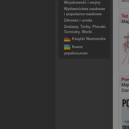
Wojskowość i wojny
Wydawnictwa naukowe
i popularno-naukowe
Też
Zdrowie i uroda
Mag
Zestawy. Torby. Plecaki.
Tornistry. Worki
Książki Niemieckie
Книги
українською
Pow
Mię
Dar