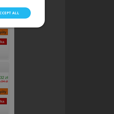
CCEPT ALL
39 zł
32 zł
,94 zł