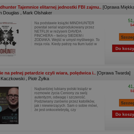
dhunter Tajemnice elitarnej jednostki FBI zajmu..
[Oprawa Miękka
n Douglas
,
Mark Olshaker
51,
Na podstawie książki MINDHUNTER
54
powstał serial wyprodukowany przez
NETFLIX w reżyserii DAVIDA
FINCHERA – twórcy SIEDEM i
ZODIAKA. Wejść w umysł myśliwego. To
moja rola. Kiedy patrzę na tłum ludzi w
ie na pełnej petardzie czyli wiara, polędwica i..
[Oprawa Twarda]
 Kaczkowski
,
Piotr Żyłka
41,
Najbardziej lubiany polski ksiądz w
51
rozmowie życia Ceniony za swój
autentyzm, odwagę i szczerość.
Podziwiany zarówno przez katolików,
jak i niewierzących. Sam o sobie mówi,
że jest onkocelebrytą, czy