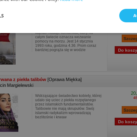
eliusz Tajemnica katastrofy na Bałtyku
[Oprawa Twarda]
LS
A
m Zadworny
54,
„Mayday, mayday! Jan Heweliusz” –
kapitan nadaje komunikat, który na
całym świecie oznacza wezwanie
pomocy na morzu. Jest 14 stycznia
1993 roku, godzina 4.36. Prom coraz
bardziej pogrąża się w wodzie
wana z piekła talibów
[Oprawa Miękka]
cin Margielewski
20,
Wstrząsające świadectwo kobiety, której
45
udało się uciec z piekła rozpętanego
przez islamskich fundamentalistów.
Talibowie nie mają skrupułów. Swój
islamski radykalizm wprowadzają
bezlitośnie i krwaw