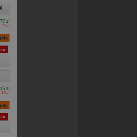
]
77 zł
,49 zł
15 zł
,18 zł