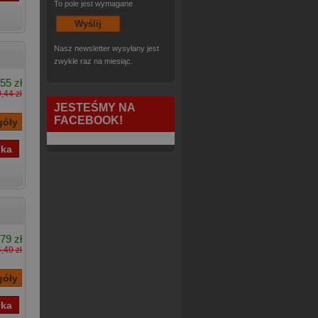
To pole jest wymagane
Nasz newsletter wysyłany jest
zwykle raz na miesiąc.
55 zł
,44 zł
JESTEŚMY NA
FACEBOOK!
79 zł
,49 zł