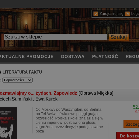
Zarejestruj się
Log
AKTUALNE PROMOCJE
DOSTAWA
PŁATNOŚĆ
REGU
/
LITERATURA FAKTU
g
ozmawiajmy o... żydach. Zapowiedź
[Oprawa Miękka]
ciech Sumliński
,
Ewa Kurek
52,
Od Moskwy po Waszyngton, od Berlina
65
po Tel Awiw – światowe potęgi grają o
przyszłość. Polska z kolei znalazła się w
cieniu imperiów: pozbawiona głosu,
zagrożona przez decyzje podejmowane
poza