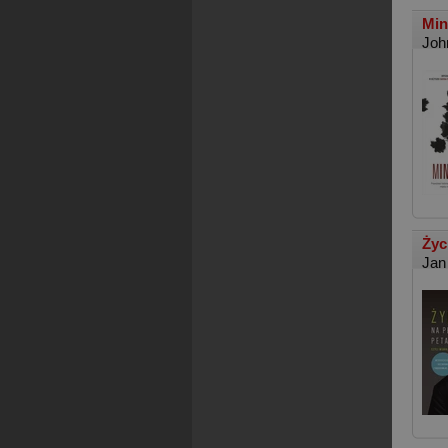
Min
Joh
Życ
Jan