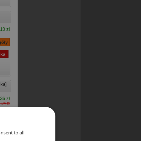
19 zł
ka]
36 zł
,84 zł
nsent to all