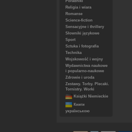
Poradniki
Religia i wiara
Romanse
Science-fiction
Sensacyjne i thrillery
Słowniki językowe
Sport
Sztuka i fotografia
Technika
Wojskowość i wojny
Wydawnictwa naukowe
i popularno-naukowe
Zdrowie i uroda
Zestawy. Torby. Plecaki.
Tornistry. Worki
Książki Niemieckie
Книги
українською