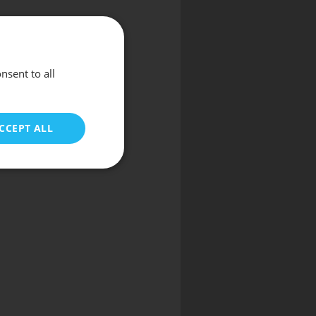
nsent to all
CCEPT ALL