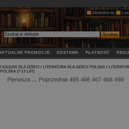
Zarejestruj się
Log
AKTUALNE PROMOCJE
DOSTAWA
PŁATNOŚĆ
REGU
/
KSIĄZKI DLA DZIECI
/
LITERATURA DLA DZIECI POLSKA
/
LITERATU
 POLSKA (7-13 LAT)
Pierwsza
...
Poprzednia
465
466
467
468
469