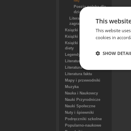
lat)
Poezja polska dla
dzieci
Literatura dla dzieci
This websit
zagraniczna
This website uses
Ksiązki dla młodzieży
cookies in accord
Książki kucharskie
Książki kucharskie i
diety
SHOW DETAI
Legendy, podania, mity
Literatura
Literatura erotyczna
Literatura faktu
Mapy i przewodniki
Muzyka
Nauka i Naukowcy
Nauki Przyrodnicze
Nauki Społeczne
Nuty i śpiewniki
Podręczniki szkolne
Popularno-naukowe