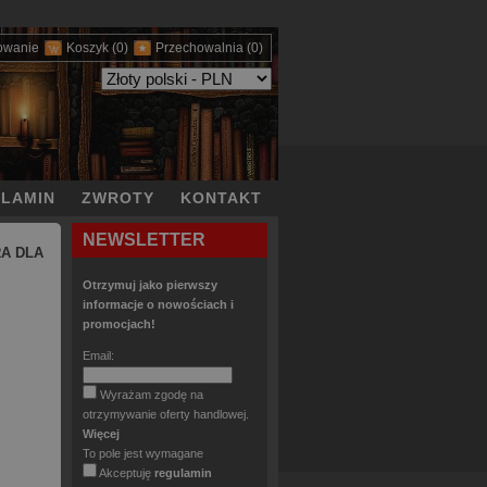
owanie
Koszyk
(0)
Przechowalnia
(0)
LAMIN
ZWROTY
KONTAKT
NEWSLETTER
RA DLA
Otrzymuj jako pierwszy
informacje o nowościach i
promocjach!
Email:
Wyrażam zgodę na
otrzymywanie oferty handlowej.
Więcej
To pole jest wymagane
Akceptuję
regulamin