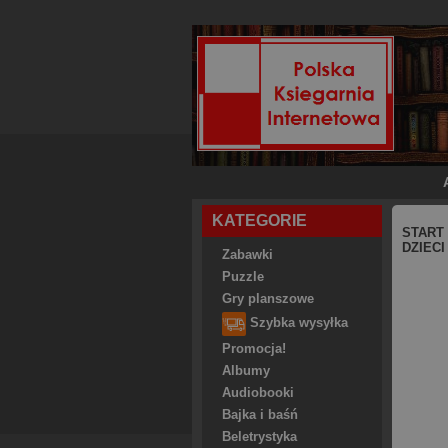
KATEGORIE
START
DZIECI
Zabawki
Puzzle
Gry planszowe
Szybka wysyłka
Promocja!
Albumy
Audiobooki
Bajka i baśń
Beletrystyka