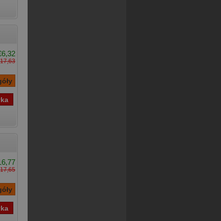
€6,32
17,63
16,77
17,65