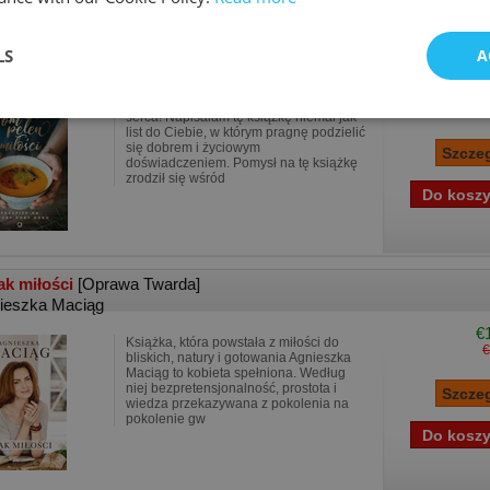
 pełen miłości Przepisy na cztery pory roku
[Oprawa Twarda]
LS
A
ieszka Maciąg
€
Witaj Ukochana Przyjaciółko mojego
€
serca! Napisałam tę książkę niemal jak
list do Ciebie, w którym pragnę podzielić
się dobrem i życiowym
doświadczeniem. Pomysł na tę książkę
zrodził się wśród
k miłości
[Oprawa Twarda]
ieszka Maciąg
€
Książka, która powstała z miłości do
€
bliskich, natury i gotowania Agnieszka
Maciąg to kobieta spełniona. Według
niej bezpretensjonalność, prostota i
wiedza przekazywana z pokolenia na
pokolenie gw