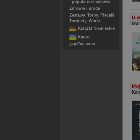
i popularno-naukowe
Zdrowie i uroda
Zestawy. Torby. Plecaki.
Die
Tornistry. Worki
Mar
Książki Niemieckie
Книги
українською
Moj
Kar