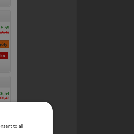
15,59
16,41
€6,54
€8,42
nsent to all