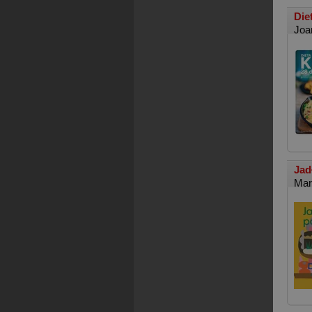
Die
Joa
Jad
Mar