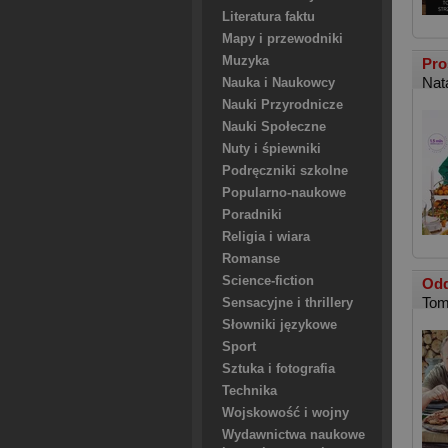
Literatura faktu
Mapy i przewodniki
Muzyka
Pro
Nat
Nauka i Naukowcy
Nauki Przyrodnicze
Nauki Społeczne
Nuty i śpiewniki
Podręczniki szkolne
Popularno-naukowe
Poradniki
Religia i wiara
Romanse
Science-fiction
Odd
Tom
Sensacyjne i thrillery
Słowniki językowe
Sport
Sztuka i fotografia
Technika
Wojskowość i wojny
Wydawnictwa naukowe