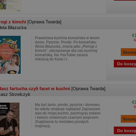
rogi z kimchi
[Oprawa Twarda]
leta Błazucka
€
Prawdziwa kuchnia koreańska w twoim
€
domu. Pysznie. Prosto. Po koreańsku.
Wiola Błazucka, znana jako „Pierogi z
Kimchi”, odczarowuje dla nas kuchnię
koreańską. Na YouTubie zaraża
miłością do Korei i t
asz fartucha czyli facet w kuchni
[Oprawa Twarda]
asz Strzelczyk
€
Ma być tanio, prosto, pysznie i domowo,
€
bo wtedy smakuje najlepiej! Zapraszam
was do mojej kuchni, pachnącej ziołami
i świeżo zmielonym czarnym pieprzem.
Znajdziecie tu mnóstwo prostych
inspiracji,