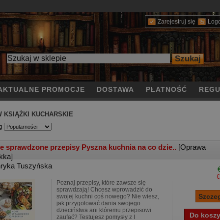
Zarejestruj się
Log
AKTUALNE PROMOCJE
DOSTAWA
PŁATNOŚĆ
REGU
/
KSIĄŻKI KUCHARSKIE
g
e sprawdzone przepisy Pyszna kuchnia na co dzie..
[Oprawa
kka]
ryka Tuszyńska
€
Poznaj przepisy, które zawsze się
sprawdzają! Chcesz wprowadzić do
swojej kuchni coś nowego? Nie wiesz,
jak przygotować dania swojego
dzieciństwa ani któremu przepisowi
zaufać? Testujesz pomysły z I