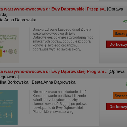
ta warzywno-owocowa dr Ewy Dąbrowskiej Przepisy..
[Oprawa
rda]
ta Anna Dąbrowska
€
Smakuj zdrowie każdego dnia! Z dietą
warzywno-owocową dr Ewy
Dąbrowskiej: odkryjesz życiodajną moc
smacznych potraw, odbudujesz dobrą
kondycję Twojego organizmu,
poprawisz wygląd swojej skóry,
ta warzywno-owocowa dr Ewy Dąbrowskiej Program ..
[Oprawa
tegrowana]
lina Borkowska
,
Beata Anna Dąbrowska
Nie masz czasu na układanie diet?
Komponowanie posiłków i liczenie
kalorii jest zdecydowanie zbyt
skomplikowane? Sięgnij po gotowe
rozwiązanie dr Ewy Dąbrowskiej.
Planer, który trzymasz w rę