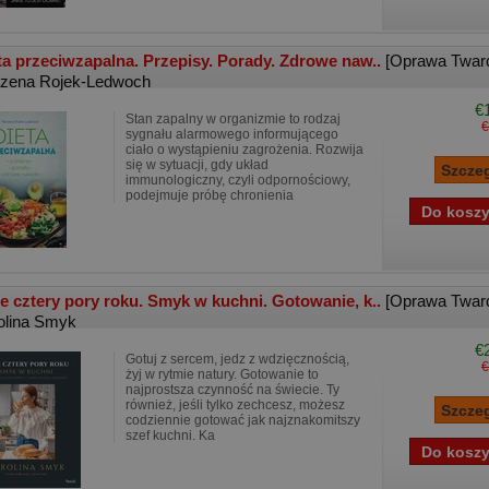
ta przeciwzapalna. Przepisy. Porady. Zdrowe naw..
[Oprawa Twar
zena Rojek-Ledwoch
€
Stan zapalny w organizmie to rodzaj
€
sygnału alarmowego informującego
ciało o wystąpieniu zagrożenia. Rozwija
się w sytuacji, gdy układ
immunologiczny, czyli odpornościowy,
podejmuje próbę chronienia
e cztery pory roku. Smyk w kuchni. Gotowanie, k..
[Oprawa Twar
olina Smyk
€
Gotuj z sercem, jedz z wdzięcznością,
€
żyj w rytmie natury. Gotowanie to
najprostsza czynność na świecie. Ty
również, jeśli tylko zechcesz, możesz
codziennie gotować jak najznakomitszy
szef kuchni. Ka