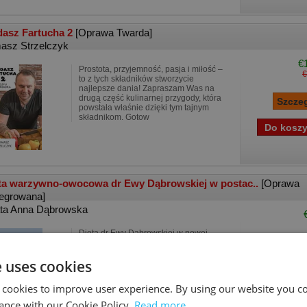
asz Fartucha 2
[Oprawa Twarda]
asz Strzelczyk
€
Prostota, przyjemność, pasja i miłość –
€
to z tych składników stworzycie
najlepsze dania! Zapraszam Was na
drugą część kulinarnej przygody, która
powstała właśnie dzięki tym tajnym
składnikom. Gotow
ta warzywno-owocowa dr Ewy Dąbrowskiej w postac..
[Oprawa
tegrowana]
ta Anna Dąbrowska
Dieta dr Ewy Dąbrowskiej w nowej
odsłonie – wersji płynnej! Soki, koktajle,
zupy są nieodłącznym elementem
e uses cookies
twojego menu? Niezastąpiona dieta dr
Ewy Dąbrowskiej powraca w postaci
płynnej! To wyjątkowo
 cookies to improve user experience. By using our website you co
ance with our Cookie Policy.
Read more