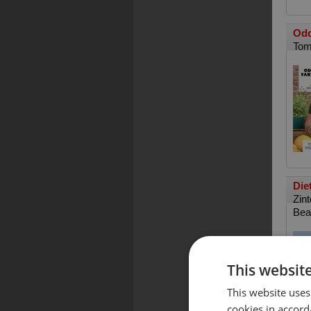
Odd
Tom
Die
Zin
Bea
This websit
This website uses
cookies in accord