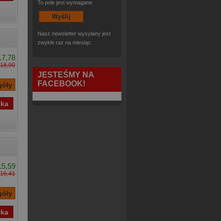
To pole jest wymagane
Nasz newsletter wysyłany jest
zwykle raz na miesiąc.
17,78
18,90
JESTEŚMY NA
FACEBOOK!
15,59
16,41