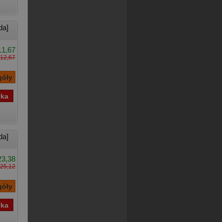
da]
11,67
12,67
da]
23,38
25,12