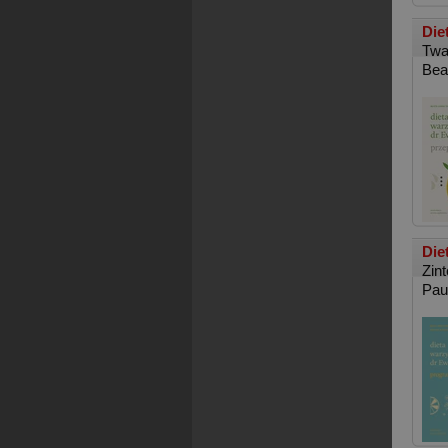
Die
Twa
Bea
Die
Zin
Pau