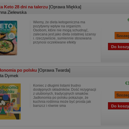
ta Keto 28 dni na talerzu
[Oprawa Miękka]
nna Zielewska
Wiemy, że dieta ketogeniczna ma
pozytywny wpływ na organizm.
Osobom, które nie mogą schudnąć,
zalecana jest jako dieta ostatniej szansy
i. rzeczywiście, sumiennie stosowana
przynosi oczekiwane efekty
łonomia po polsku
[Oprawa Twarda]
ta Dymek
€
Koniec z długimi listami trudno
dostępnych składników. Dość rezygnacji
z ulubionych, tradycyjnych smaków.
Jadłonomia po polsku pokazuje, że
kuchnia roślinna może być prosta jak
barszcz i równie sma