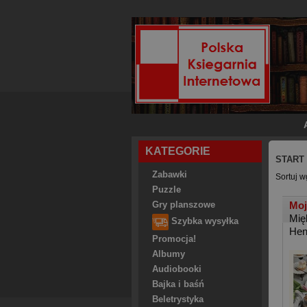
KATEGORIE
START
Zabawki
Sortuj w
Puzzle
Moj
Gry planszowe
Mię
Szybka wysyłka
Hen
Promocja!
Albumy
Audiobooki
Bajka i baśń
Beletrystyka