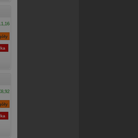
11,16
€8,92