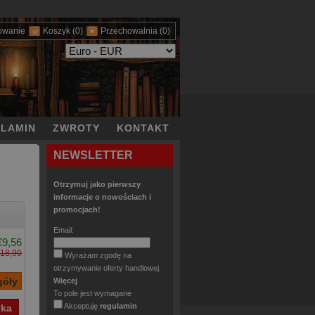
owanie
Koszyk
(0)
Przechowalnia
(0)
LAMIN
ZWROTY
KONTAKT
NEWSLETTER
Otrzymuj jako pierwszy
informacje o nowościach i
promocjach!
Email:
€9,56
18,90
Wyrażam zgodę na
otrzymywanie oferty handlowej.
Więcej
To pole jest wymagane
Akceptuję
regulamin