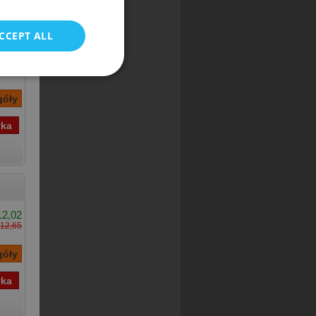
CCEPT ALL
14,40
15,16
12,02
12,65