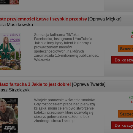
ste przyjemności Łatwe i szybkie przepisy
[Oprawa Miękka]
alia Maszkowska
Sensacja kulinarna TikToka,
€
Facebooka, Instagrama i YouTube’a.
Jak nikt inny łączy talent kulinarny z
prowadzeniem mediów
społecznościowych, na których
zgromadziła 1,5-milionową publiczność.
Widzowie
asz fartucha 3 Jakie to jest dobre!
[Oprawa Twarda]
asz Strzelczyk
€
Witajcie ponownie w świecie smaków
€
Gdy rozpocząłem prace nad pierwszą
książką, moim celem było stworzenie
kolekcji przepisów, które pozwolą się
cieszyć gotowaniem każdemu bez
zbędnego stresu i skomp