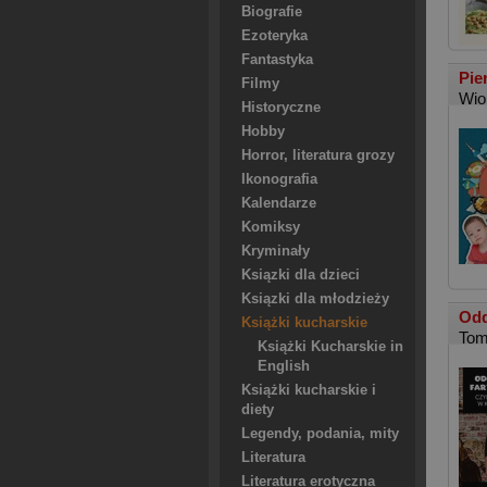
Biografie
Ezoteryka
Fantastyka
Pie
Filmy
Wio
Historyczne
Hobby
Horror, literatura grozy
Ikonografia
Kalendarze
Komiksy
Kryminały
Ksiązki dla dzieci
Ksiązki dla młodzieży
Odd
Książki kucharskie
Tom
Książki Kucharskie in
English
Książki kucharskie i
diety
Legendy, podania, mity
Literatura
Literatura erotyczna