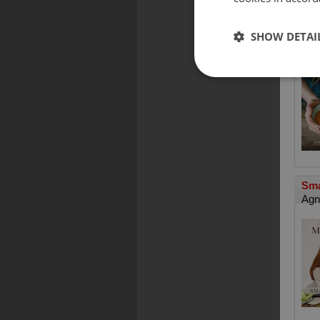
Dom
SHOW DETAI
Agn
Sma
Agn