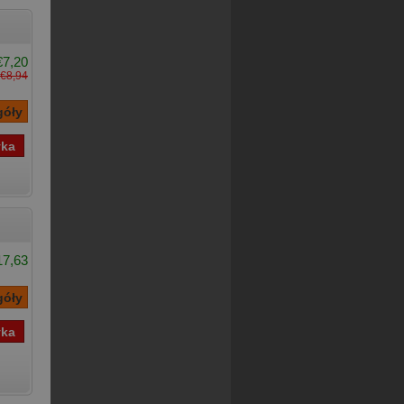
€7,20
€8,94
17,63