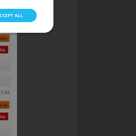
CCEPT ALL
€3,97
17,63