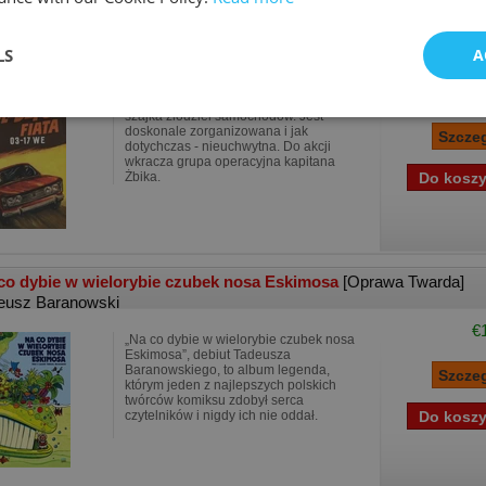
dzić Fiata 03-17 WE
[Oprawa Miękka]
LS
A
gorzata Dońska-Olszko
Od kilku miesięcy w Warszawie grasuje
szajka złodziei samochodów. Jest
doskonale zorganizowana i jak
dotychczas - nieuchwytna. Do akcji
wkracza grupa operacyjna kapitana
Żbika.
co dybie w wielorybie czubek nosa Eskimosa
[Oprawa Twarda]
eusz Baranowski
€
„Na co dybie w wielorybie czubek nosa
Eskimosa”, debiut Tadeusza
Baranowskiego, to album legenda,
którym jeden z najlepszych polskich
twórców komiksu zdobył serca
czytelników i nigdy ich nie oddał.