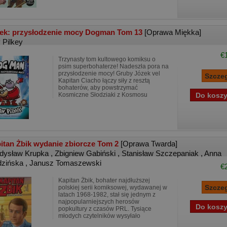
ek: przysłodzenie mocy Dogman Tom 13
[Oprawa Miękka]
 Pilkey
€
Trzynasty tom kultowego komiksu o
psim superbohaterze! Nadeszła pora na
przysłodzenie mocy! Gruby Józek vel
Kapitan Ciacho łączy siły z resztą
bohaterów, aby powstrzymać
Kosmiczne Słodziaki z Kosmosu
itan Żbik wydanie zbiorcze Tom 2
[Oprawa Twarda]
dysław Krupka
,
Zbigniew Gabiński
,
Stanisław Szczepaniak
,
Anna
dzińska
,
Janusz Tomaszewski
€
Kapitan Żbik, bohater najdłuższej
polskiej serii komiksowej, wydawanej w
latach 1968-1982, stał się jednym z
najpopularniejszych herosów
popkultury z czasów PRL. Tysiące
młodych czytelników wysyłało