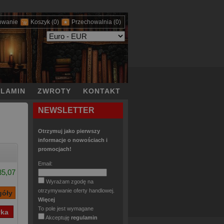
owanie
Koszyk
(0)
Przechowalnia
(0)
LAMIN
ZWROTY
KONTAKT
NEWSLETTER
Otrzymuj jako pierwszy
informacje o nowościach i
promocjach!
Email:
35,07
Wyrażam zgodę na
otrzymywanie oferty handlowej.
Więcej
To pole jest wymagane
Akceptuję
regulamin