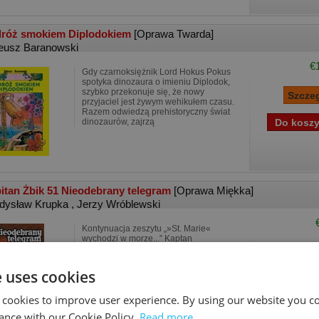
róż smokiem Diplodokiem
[Oprawa Twarda]
eusz Baranowski
€
Gdy czarnoksiężnik Lord Hokus Pokus
spotyka dinozaura o imieniu Diplodok,
szybko przekonuje się, że nowy
przyjaciel jest żywym wehikułem czasu.
Razem odwiedzą prehistoryczny świat
dinozaurów, zajrzą
itan Żbik 51 Nieodebrany telegram
[Oprawa Miękka]
dysław Krupka
,
Jerzy Wróblewski
Kontynuacja zeszytu „»St. Marie«
wychodzi w morze...” Kaptan
niemieckiego statku „St. Marie” zgłasza
zaginięcie jednego z marynarzy - Hansa
Jurgena, który w Gdyni zszedł na ląd i
e uses cookies
nie powrócił na sta
 cookies to improve user experience. By using our website you co
ance with our Cookie Policy.
Read more