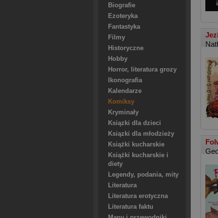
Biografie
Ezoteryka
Fantastyka
Jez
Filmy
Nat
Historyczne
Hobby
Horror, literatura grozy
Ikonografia
Kalendarze
Komiksy
Kryminały
Ksiązki dla dzieci
Ksiązki dla młodzieży
Fol
Książki kucharskie
Geo
Książki kucharskie i
diety
Legendy, podania, mity
Literatura
Literatura erotyczna
Literatura faktu
Mapy i przewodniki