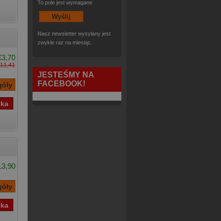
To pole jest wymagane
Nasz newsletter wysyłany jest
zwykle raz na miesiąc.
€3,70
11,41
JESTEŚMY NA
FACEBOOK!
13,90