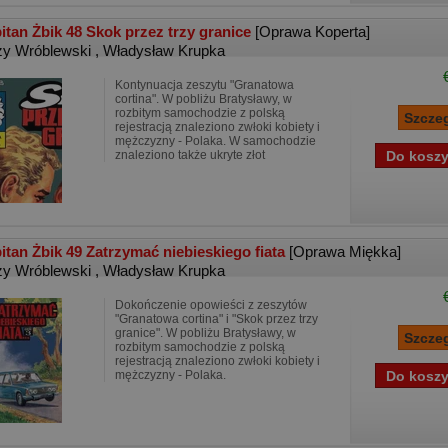
itan Żbik 48 Skok przez trzy granice
[Oprawa Koperta]
zy Wróblewski
,
Władysław Krupka
Kontynuacja zeszytu "Granatowa
cortina". W pobliżu Bratysławy, w
rozbitym samochodzie z polską
rejestracją znaleziono zwłoki kobiety i
mężczyzny - Polaka. W samochodzie
znaleziono także ukryte złot
itan Żbik 49 Zatrzymać niebieskiego fiata
[Oprawa Miękka]
zy Wróblewski
,
Władysław Krupka
Dokończenie opowieści z zeszytów
"Granatowa cortina" i "Skok przez trzy
granice". W pobliżu Bratysławy, w
rozbitym samochodzie z polską
rejestracją znaleziono zwłoki kobiety i
mężczyzny - Polaka.