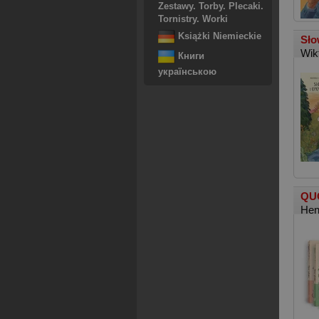
Zestawy. Torby. Plecaki.
Tornistry. Worki
Książki Niemieckie
Sło
Wik
Книги
українською
QU
Hen