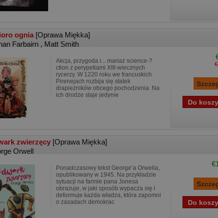
ioro ognia
[Oprawa Miękka]
han Farbairn
,
Matt Smith
Akcja, przygoda i... mariaż science-?
€
ction z perypetiami XIII-wiecznych
rycerzy. W 1220 roku we francuskich
Pirenejach rozbija się statek
drapieżników obcego pochodzenia. Na
ich drodze staje jedynie
wark zwierzęcy
[Oprawa Miękka]
rge Orwell
€
Ponadczasowy tekst George’a Orwella,
opublikowany w 1945. Na przykładzie
sytuacji na farmie pana Jonesa
obrazuje, w jaki sposób wypacza się i
deformuje każda władza, która zapomni
o zasadach demokrac