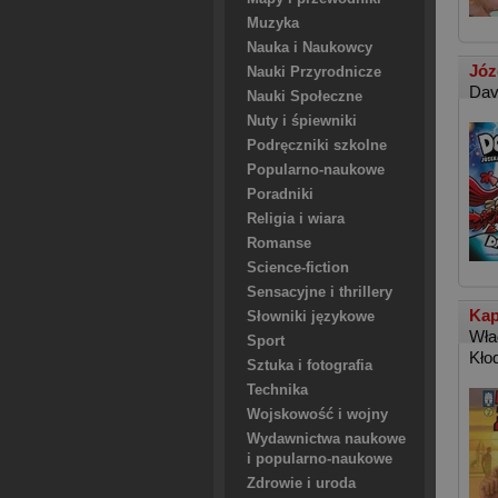
Muzyka
Nauka i Naukowcy
Józ
Nauki Przyrodnicze
Dav
Nauki Społeczne
Nuty i śpiewniki
Podręczniki szkolne
Popularno-naukowe
Poradniki
Religia i wiara
Romanse
Science-fiction
Sensacyjne i thrillery
Kap
Słowniki językowe
Wła
Sport
Kło
Sztuka i fotografia
Technika
Wojskowość i wojny
Wydawnictwa naukowe
i popularno-naukowe
Zdrowie i uroda