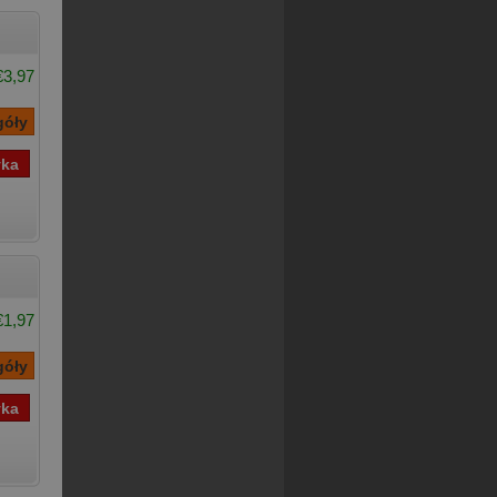
€3,97
€1,97