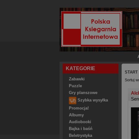
KATEGORIE
START
Zabawki
Sortuj w
Puzzle
Alc
Gry planszowe
Sen
Szybka wysyłka
Promocja!
Albumy
Audiobooki
Bajka i baśń
Beletrystyka