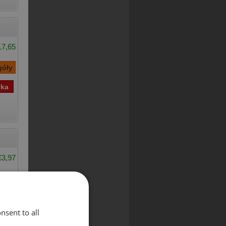
17,65
€3,97
nsent to all