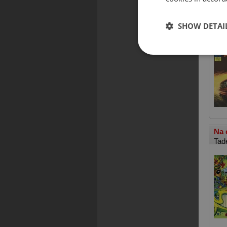
Śle
SHOW DETAI
Mał
Na 
Tad