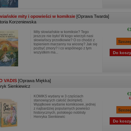
wiańskie mity i opowieści w komiksie
[Oprawa Twarda]
toria Korzeniewska
€
Mity słowiańskie w komiksie? Tego
jeszcze nie było! W kogo wierzyli nasi
słowiańscy przodkowie? O co chodzi z
topieniem marzanny na wiosnę? Jak się
pozbyć zmory? I co wspólnego z tym
wszystkim ma...
O VADIS
[Oprawa Miękka]
ryk Sienkiewicz
€
KOMIKS wydany w 3 częściach
€
stanowiących całość (komplet).
Wyjątkowe wydanie komiksowe, jednej
z najbardziej popularnych powieści
historycznych, polskiego noblisty
Henryka Sienkiewic