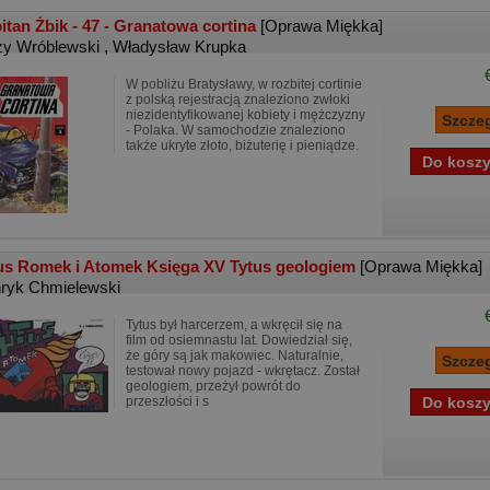
itan Żbik - 47 - Granatowa cortina
[Oprawa Miękka]
zy Wróblewski
,
Władysław Krupka
W pobliżu Bratysławy, w rozbitej cortinie
z polską rejestracją znaleziono zwłoki
niezidentyfikowanej kobiety i mężczyzny
- Polaka. W samochodzie znaleziono
także ukryte złoto, biżuterię i pieniądze.
us Romek i Atomek Księga XV Tytus geologiem
[Oprawa Miękka]
ryk Chmielewski
Tytus był harcerzem, a wkręcił się na
film od osiemnastu lat. Dowiedział się,
że góry są jak makowiec. Naturalnie,
testował nowy pojazd - wkrętacz. Został
geologiem, przeżył powrót do
przeszłości i s