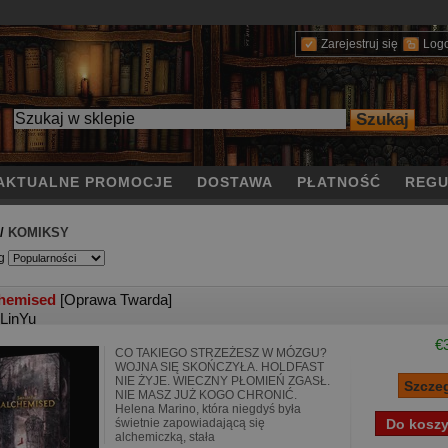
Zarejestruj się
Log
AKTUALNE PROMOCJE
DOSTAWA
PŁATNOŚĆ
REGU
/
KOMIKSY
g
hemised
[Oprawa Twarda]
LinYu
€
CO TAKIEGO STRZEŻESZ W MÓZGU?
WOJNA SIĘ SKOŃCZYŁA. HOLDFAST
NIE ŻYJE. WIECZNY PŁOMIEŃ ZGASŁ.
NIE MASZ JUŻ KOGO CHRONIĆ.
Helena Marino, która niegdyś była
świetnie zapowiadającą się
alchemiczką, stała