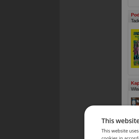
Pod
Tad
Kap
Wła
This websit
This website uses
cookies in accord