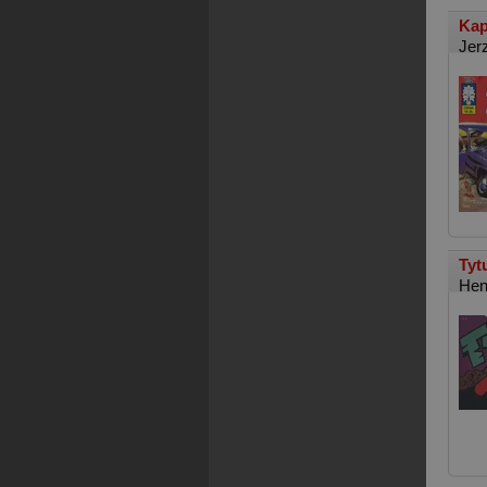
Kap
Jer
Tyt
Hen