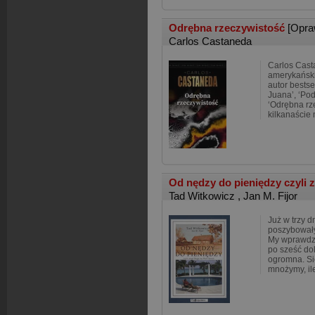
Odrębna rzeczywistość
[Opra
Carlos Castaneda
Carlos Cast
amerykański
autor bestse
Juana’, ‘Pod
‘Odrębna rz
kilkanaście
Od nędzy do pieniędzy czyli 
Tad Witkowicz
,
Jan M. Fijor
Już w trzy d
poszybowały
My wprawdzi
po sześć dol
ogromna. Si
mnożymy, ile