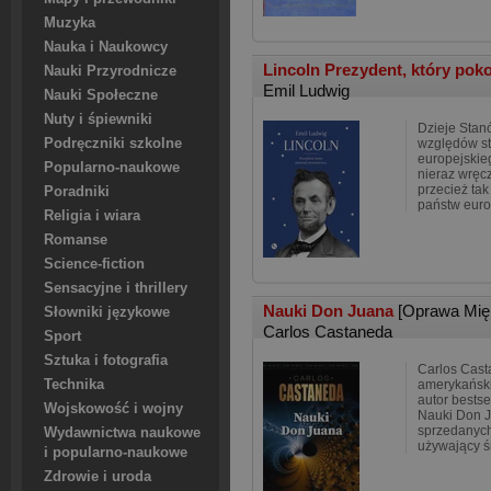
Muzyka
Nauka i Naukowcy
Lincoln Prezydent, który pok
Nauki Przyrodnicze
Emil Ludwig
Nauki Społeczne
Nuty i śpiewniki
Dzieje Stan
Podręczniki szkolne
względów st
europejskieg
Popularno-naukowe
nieraz wręc
przecież ta
Poradniki
państw euro
Religia i wiara
Romanse
Science-fiction
Sensacyjne i thrillery
Nauki Don Juana
[Oprawa Mię
Słowniki językowe
Carlos Castaneda
Sport
Sztuka i fotografia
Carlos Cast
Technika
amerykański
autor bestse
Wojskowość i wojny
Nauki Don J
sprzedanych
Wydawnictwa naukowe
używający ś
i popularno-naukowe
Zdrowie i uroda