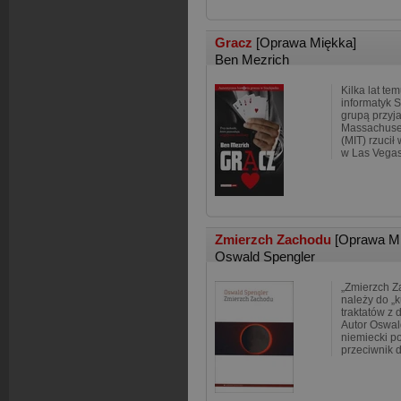
Gracz
[Oprawa Miękka]
Ben Mezrich
Kilka lat te
informatyk 
grupą przyja
Massachusett
(MIT) rzuci
w Las Vegas
Zmierzch Zachodu
[Oprawa M
Oswald Spengler
„Zmierzch 
należy do „
traktatów z d
Autor Oswal
niemiecki pol
przeciwnik 