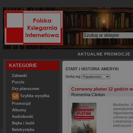
AKTUALNE PROMOCJE
KATEGORIE
START
/
HISTORIA AMERYKI
Zabawki
Sortuj wg
Puzzle
Czerwony pluton 12 godzin w
Gry planszowe
Romesha Clinton
Szybka wysyłka
Promocja!
Bestseller 
amerykański
Albumy
Afganistani
Audiobooki
żołnierzy ja
Lokalizacja 
Bajka i baśń
piętrzącymi 
Beletrystyka