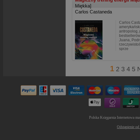
Miękka]
Carlos Castaneda
Carlos Cast
amerykański
antropolog, 
bestsellerów
Juana, Podr
rzeczywisto
sprze
1
2
3
4
5
Polska Księgarnia Internetowa ma
Odstąpienie od