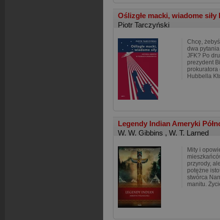
Oślizgłe macki, wiadome siły 
Piotr Tarczyński
Chcę, żebyś
dwa pytania.
JFK? Po drug
prezydent Bi
prokuratora
Hubbella Kto
Legendy Indian Ameryki Półn
W. W. Gibbins
,
W. T. Larned
Mity i opow
mieszkańców
przyrody, al
potężne isto
stwórca Nan
manitu. Życi