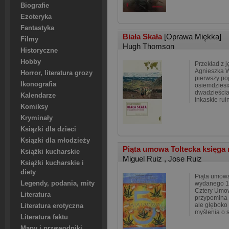
Biografie
Ezoteryka
Fantastyka
Biała Skała
[Oprawa Miękka]
Filmy
Hugh Thomson
Historyczne
Hobby
Przekład z 
Agnieszka 
Horror, literatura grozy
pierwszy po
Ikonografia
osiemdziesi
dwadzieścia 
Kalendarze
inkaskie rui
Komiksy
Kryminały
Ksiązki dla dzieci
Ksiązki dla młodzieży
Piąta umowa Toltecka księga
Książki kucharskie
Miguel Ruiz
,
Jose Ruiz
Książki kucharskie i
diety
Piąta umowa
Legendy, podania, mity
wydanego 12
Cztery Umow
Literatura
przypomina 
ale głęboko
Literatura erotyczna
myślenia o s
Literatura faktu
Mapy i przewodniki