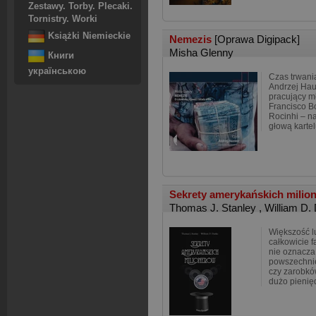
Zestawy. Torby. Plecaki.
Tornistry. Worki
Książki Niemieckie
Nemezis
[Oprawa Digipack]
Misha Glenny
Книги
українською
Czas trwania
Andrzej Hau
pracujący m
Francisco Bo
Rocinhi – na
głową kartel
Sekrety amerykańskich mili
Thomas J. Stanley
,
William D.
Większość l
całkowicie 
nie oznacza
powszechnie
czy zarobków
dużo pienięd