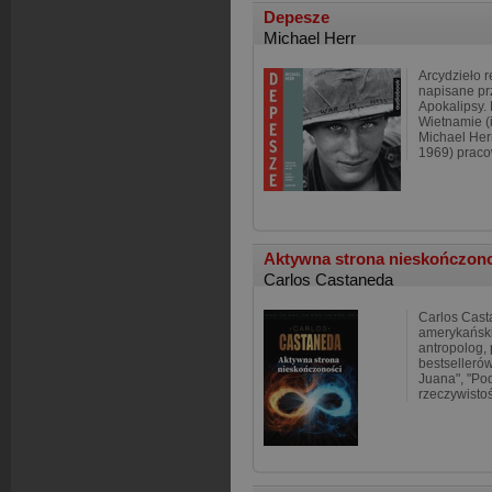
Depesze
Michael Herr
Arcydzieło 
napisane pr
Apokalipsy. 
Wietnamie (i
Michael Her
1969) praco
Aktywna strona nieskończon
Carlos Castaneda
Carlos Cast
amerykański
antropolog, 
bestsellerów
Juana", "Pod
rzeczywisto