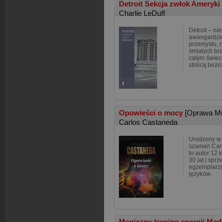
Detroit Sekcja zwłok Ameryki
Charlie LeDuff
Detroit – n
awangardzie
przemysłu, 
śmiałych bi
całym świec
stolicą bezr
Opowieści o mocy
[Oprawa Mi
Carlos Castaneda
Urodzony w P
szaman Carl
to autor 12 
30 lat i spr
egzemplarzy
języków.
Magiczny trening energii Mą