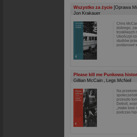
Wszystko za życie
[Oprawa Mi
Jon Krakauer
Chris McCan
dobrego, z
troskliwych 
Ukończył col
studiów pra
postanowił 
Please kill me Punkowa histo
Gillian McCain
,
Legs McNeil
Na przełomie
społeczeńs
przeszło to
Detroit, woj
„make love n
podczas hip