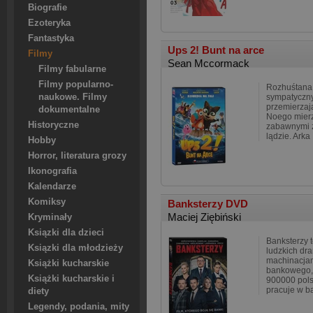
Biografie
Ezoteryka
Fantastyka
Ups 2! Bunt na arce
Filmy
Sean Mccormack
Filmy fabularne
Filmy popularno-
Rozhuśtana 
naukowe. Filmy
sympatyczny
przemierzaj
dokumentalne
Noego mierz
Historyczne
zabawnymi z
lądzie. Arka
Hobby
Horror, literatura grozy
Ikonografia
Kalendarze
Komiksy
Banksterzy DVD
Maciej Ziębiński
Kryminały
Ksiązki dla dzieci
Banksterzy t
Ksiązki dla młodzieży
ludzkich dr
machinacja
Książki kucharskie
bankowego, 
Książki kucharskie i
900000 pols
pracuje w b
diety
Legendy, podania, mity