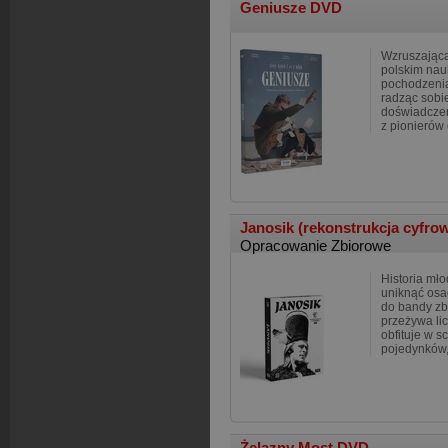
Geniusze DVD
Wzruszając
polskim na
pochodzenia
radząc sobi
doświadczen
z pionierów 
Janosik (rekonstrukcja cyfro
Opracowanie Zbiorowe
Historia mło
uniknąć osa
do bandy zb
przeżywa lic
obfituje w 
pojedynków
Żelazny Most DVD