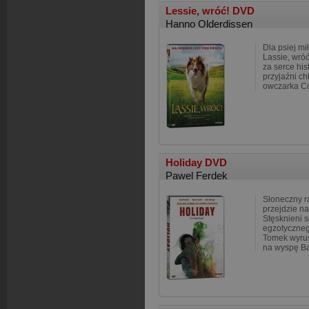
Lessie, wróć! DVD
Hanno Olderdissen
Dla psiej mi
Lassie, wró
za serce his
przyjaźni ch
owczarka Co
Holiday DVD
Pawel Ferdek
Słoneczny ra
przejdzie na
Stęsknieni s
egzotyczneg
Tomek wyru
na wyspę Ba