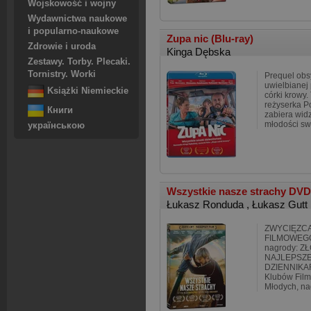
Wojskowość i wojny
Wydawnictwa naukowe
i popularno-naukowe
Zupa nic (Blu-ray)
Zdrowie i uroda
Kinga Dębska
Zestawy. Torby. Plecaki.
Tornistry. Worki
Prequel obs
uwielbianej
Książki Niemieckie
córki krowy
reżyserka 
Книги
zabiera wid
młodości sw
українською
Wszystkie nasze strachy DVD
Łukasz Ronduda
,
Łukasz Gutt
ZWYCIĘZCA
FILMOWEGO 
nagrody: Z
NAJLEPSZE
DZIENNIKAR
Klubów Film
Młodych, na