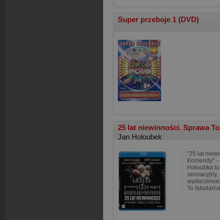
Super przeboje 1 (DVD)
25 lat niewinności. Sprawa T
Jan Holoubek
"25 lat nie
Komendy" - 
Holoubka to
sensacyjny,
wydarzeniach
To fabularn