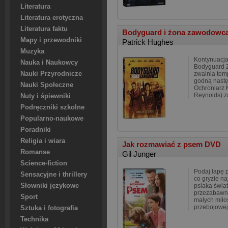
Literatura
Literatura erotyczna
Literatura faktu
Bodyguard i żona zawodowc
Mapy i przewodniki
Patrick Hughes
Muzyka
Kontynuacj
Nauka i Naukowcy
Bodyguard Z
Nauki Przyrodnicze
zwalnia tem
godną nastę
Nauki Społeczne
Ochroniarz 
Reynolds) z
Nuty i śpiewniki
Podręczniki szkolne
Popularno-naukowe
Poradniki
Religia i wiara
Jak rozmawiać z psem DVD
Romanse
Gil Junger
Science-fiction
Podaj łapę p
Sensacyjne i thrillery
co gryzie n
Słowniki językowe
psiaka świa
przezabawne
Sport
małych miło
przebojowe
Sztuka i fotografia
Technika