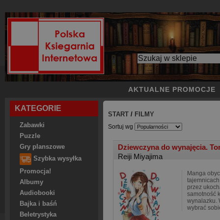
AKTUALNE PROMOCJE
KATEGORIE
START
/
FILMY
Zabawki
Sortuj wg
Puzzle
Dziewczyna do wynajęcia. T
Gry planszowe
Reiji Miyajima
Szybka wysyłka
Promocja!
Manga obycz
tajemnicach
Albumy
przez ukocha
Audiobooki
samotność k
wynalazku. 
Bajka i baśń
wybrać sobi
Beletrystyka