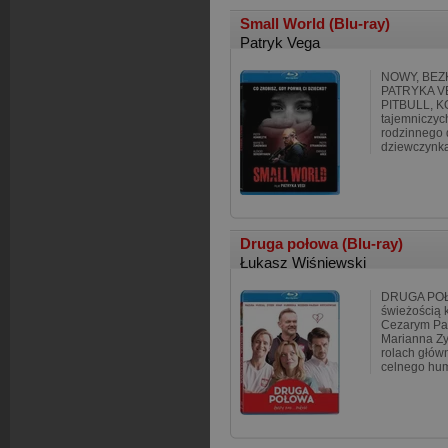
Small World (Blu-ray)
Patryk Vega
NOWY, BE
PATRYKA V
PITBULL, K
tajemniczyc
rodzinnego 
dziewczynka
Druga połowa (Blu-ray)
Łukasz Wiśniewski
DRUGA POŁO
świeżością 
Cezarym Pa
Marianna Z
rolach główn
celnego hum