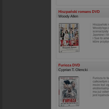
Hiszpański romans DVD
Woody Allen
Hiszpański 
Woody'ego A
scenarzysty
Jasmine i Vi
i Sue to am
które przyb
Furioza DVD
Cyprian T. Olencki
Furioza to f
całkowitym o
może być zg
ekstremalnyc
ma już odwro
jest lojalnoś