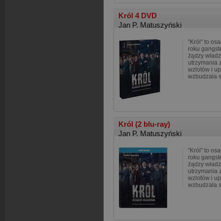
Król 4 DVD
Jan P. Matuszyński
"Król" to o
roku gangst
żądzy władzy
utrzymania z
wzlotów i up
wzbudzała s
Król (2 blu-ray)
Jan P. Matuszyński
"Król" to o
roku gangst
żądzy władzy
utrzymania z
wzlotów i up
wzbudzała s