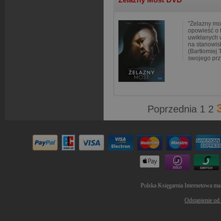
"Żelazny mo
opowieść o 
uwikłanych w
na stanowis
(Bartłomiej
swojego prz
Poprzednia
1
2
Polska Księgarnia Internetowa ma
Odstąpienie od