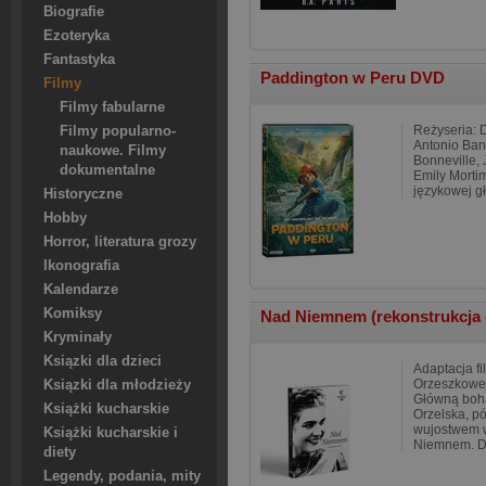
Biografie
Ezoteryka
Fantastyka
Paddington w Peru DVD
Filmy
Filmy fabularne
Reżyseria: 
Filmy popularno-
Antonio Ban
naukowe. Filmy
Bonneville, 
dokumentalne
Emily Mortim
językowej g
Historyczne
Hobby
Horror, literatura grozy
Ikonografia
Kalendarze
Komiksy
Nad Niemnem (rekonstrukcja 
Kryminały
Ksiązki dla dzieci
Adaptacja f
Orzeszkowej
Ksiązki dla młodzieży
Główną boha
Książki kucharskie
Orzelska, pó
wujostwem w
Książki kucharskie i
Niemnem. D
diety
Legendy, podania, mity