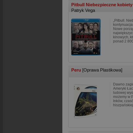
Pitbull Niebezpieczne kobiet
Patryk Vega
„Pitbull. Ni
kontynuacja 
Nowe porządk
największyc
kinowych, k
ponad 2 800
Peru
[Oprawa Plastikowa]
Dawno zagi
Ameryki Łaci
ludowej wyo
możemy w Pe
Inków, czas
hiszpańskiej