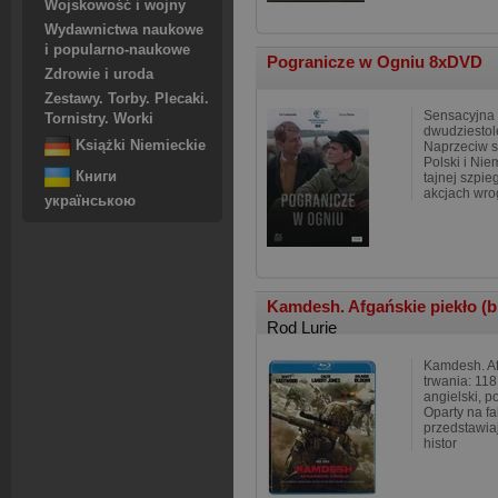
Wojskowość i wojny
Wydawnictwa naukowe
i popularno-naukowe
Pogranicze w Ogniu 8xDVD
Zdrowie i uroda
Zestawy. Torby. Plecaki.
Sensacyjna k
Tornistry. Worki
dwudziestol
Książki Niemieckie
Naprzeciw s
Polski i Nie
Книги
tajnej szpie
akcjach wro
українською
Kamdesh. Afgańskie piekło (b
Rod Lurie
Kamdesh. Af
trwania: 11
angielski, po
Oparty na fa
przedstawia
histor