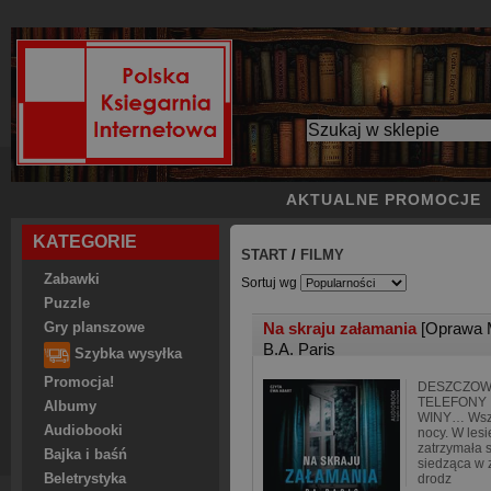
AKTUALNE PROMOCJE
KATEGORIE
START
/
FILMY
Zabawki
Sortuj wg
Puzzle
Na skraju załamania
[Oprawa 
Gry planszowe
B.A. Paris
Szybka wysyłka
Promocja!
DESZCZOW
TELEFONY 
Albumy
WINY… Wszys
Audiobooki
nocy. W les
zatrzymała s
Bajka i baśń
siedząca w 
Beletrystyka
drodz