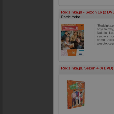
Rodzinka.pl - Sezon 16 (2 DV
Patric Yoka
"Rodzinka.pl
obyczajowy,
Natalia i Lu
synowie: To
domu Boskic
wesoło, czę
Rodzinka.pl. Sezon 4 (4 DVD)