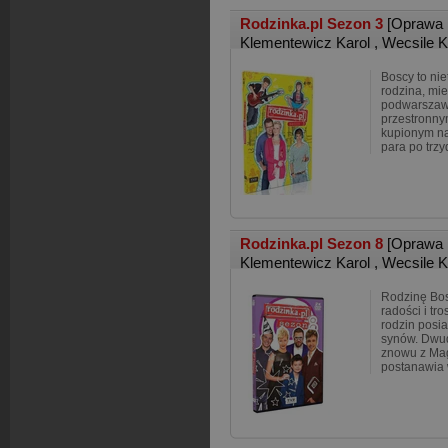
Rodzinka.pl Sezon 3
[Oprawa 
Klementewicz Karol
,
Wecsile 
Boscy to ni
rodzina, mi
podwarszaws
przestronn
kupionym na
para po trzy
Rodzinka.pl Sezon 8
[Oprawa 
Klementewicz Karol
,
Wecsile 
Rodzinę Bos
radości i tr
rodzin posi
synów. Dwud
znowu z Mag
postanawia