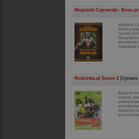
Wojciech Cejrowski - Boso p
Wojciech Cej
Polak przyj
Society (Kr
Geograficzn
dwudziestu 
najdziksze za
Rodzinka.pl Sezon 2
[Oprawa 
Boscy to ni
rodzina, mi
podwarszaws
przestronn
kupionym na
para po trzy