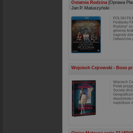
Ostatnia Rodzina
[Oprawa Pla
Jan P. Matuszyński
POLSKI FIL
Festiwalu F
Rodzina” zo
głównej fest
nagrody dzie
Odtwórców 
Wojciech Cejrowski - Boso pr
Wojciech Cej
Polak przyj
Society (Kr
Geograficzn
dwudziestu 
najdziksze za
Ojciec Mateusz seria 27 (4DV