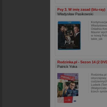
Psy 3. W imię zasad (blu-ray)
Władysław Pasikowski
Kontynuacja
Władysława 
Ostatnia Kre
Maurer wych
w nową Polsk
takie, jak
Rodzinka.pl - Sezon 14 (2 DV
Patrick Yoka
Rodzinka.pl
obyczajowy,
codziennych 
Ludwik (Tom
(Małgorzat
trzech synó