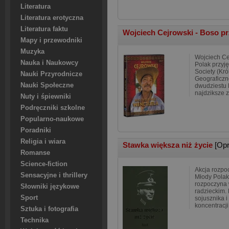
Literatura
Literatura erotyczna
Literatura faktu
Wojciech Cejrowski - Boso p
Mapy i przewodniki
Muzyka
Wojciech Cej
Nauka i Naukowcy
Polak przyj
Society (Kr
Nauki Przyrodnicze
Geograficzn
Nauki Społeczne
dwudziestu 
najdziksze za
Nuty i śpiewniki
Podręczniki szkolne
Popularno-naukowe
Poradniki
Religia i wiara
Stawka większa niż życie
[Op
Romanse
Science-fiction
Akcja rozpo
Sensacyjne i thrillery
Młody Polak
rozpoczyna
Słowniki językowe
radzieckim. 
Sport
sojusznika i
koncentracj
Sztuka i fotografia
Technika