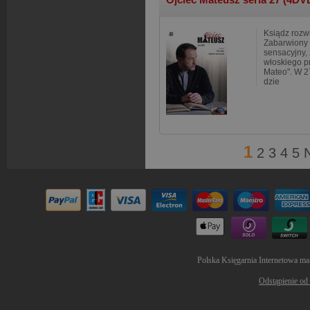
Ksiądz rozw
Zabarwiony 
sensacyjny,
włoskiego p
Mateo". W 2
dzie
1
2
3
4
5
Polska Księgarnia Internetowa ma
Odstąpienie od