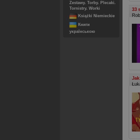
Zestawy. Torby. Plecaki.
Tornistry. Worki
33 
Rob
Książki Niemieckie
Книги
українською
Jak
Łuk