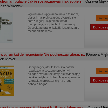
chomanipulacje Jak je rozpoznawać i jak sobie z..
[Oprawa Miękk
asz Witkowski
Wywieranie wpływu na innych to rodzaj
obsesji naszych czasów. Ukazuje się
coraz więcej książek na temat
manipulacji, socjotechniki, perswazji.
Obsesją autora tej książki jest ukazanie
mechanizmów psy
 wygrać każde negocjacje Nie podnosząc głosu, n..
[Oprawa Mięk
ert Mayer
Dobry negocjator to ktoś, kto potrafi
rozwiązywać złożone problemy i
osiągać twarde rezultaty, nie wytaczając
ciężkiej artylerii. Robert Mayer sprawnie
i z gracją wprowadzi cię na drogę
dobrych negoc
rna księga perswazji. Używaj NLP, by zdobyć wsz..
[Oprawa Mię