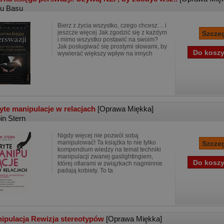
tu Basu
Bierz z życia wszystko, czego chcesz… i
jeszcze więcej Jak zgodzić się z każdym
i mimo wszystko postawić na swoim?
Jak posługiwać się prostymi słowami, by
wywierać większy wpływ na innych
yte manipulacje w relacjach
[Oprawa Miękka]
in Stern
Nigdy więcej nie pozwól sobą
manipulować! Ta książka to nie tylko
kompendium wiedzy na temat techniki
manipulacji zwanej gaslightingiem,
której ofiarami w związkach nagminnie
padają kobiety. To ta
ipulacja Rewizja stereotypów
[Oprawa Miękka]