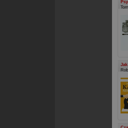
Psy
Tom
Jak
Rob
Cza