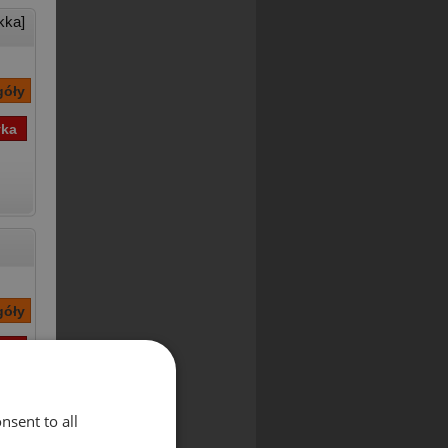
kka]
nsent to all