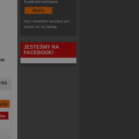
To pole jest wymagane
Nasz newsletter wysyłany jest
zwykle raz na miesiąc.
JESTEŚMY NA
FACEBOOK!
Jak
da]