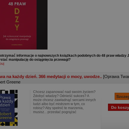
otrzymać informacje o najnowszych książkach podobnych do 48 praw władzy 
stać manipulację do osiągnięcia przewagi?
buj
wa na każdy dzień. 366 medytacji o mocy, uwodze..
[Oprawa Twar
ert Greene
Chcesz zapanować nad swoim życiem?
Zdobyć władzę? Odnieść sukces? A
może chcesz zawładnąć sercami innych
ludzi albo być mistrzem w tym, co
robisz? Aby spełnić te marzenia,
musisz... przestać pogrążać