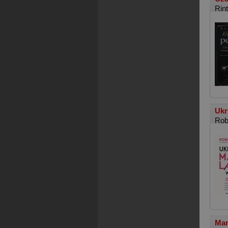
Rin
Ukr
Rob
Man