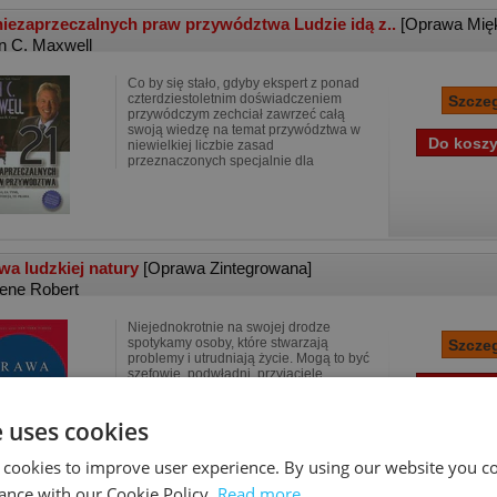
niezaprzeczalnych praw przywództwa Ludzie idą z..
[Oprawa Mię
n C. Maxwell
Co by się stało, gdyby ekspert z ponad
czterdziestoletnim doświadczeniem
przywódczym zechciał zawrzeć całą
swoją wiedzę na temat przywództwa w
niewielkiej liczbie zasad
przeznaczonych specjalnie dla
wa ludzkiej natury
[Oprawa Zintegrowana]
ene Robert
Niejednokrotnie na swojej drodze
spotykamy osoby, które stwarzają
problemy i utrudniają życie. Mogą to być
szefowie, podwładni, przyjaciele,
znajomi. Najczęściej są mistrzami gry
na emocjach, wydają
e uses cookies
 cookies to improve user experience. By using our website you co
ance with our Cookie Policy.
Read more