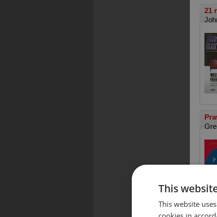
21 
Joh
Pra
Gre
This websit
This website uses
cookies in accord