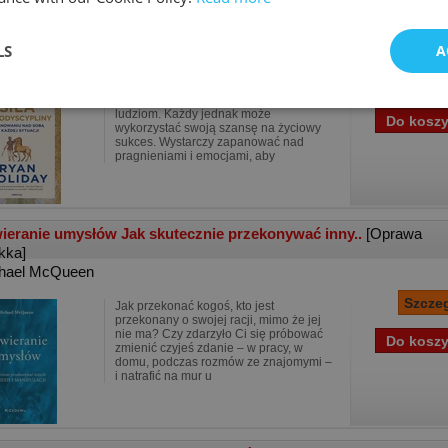
a samodyscypliny O panowaniu nad sobą w każdej ..
[Oprawa
tegrowana]
LS
A
n Holiday
Życie nie jest sprawiedliwe. Talenty nie
są rozdzielane jednakowo wszystkim
ludziom. Każdy jednak może
wykorzystać swoją szansę na życiowy
sukces. Wystarczy zapanować nad
pragnieniami i emocjami, aby
ieranie umysłów Jak skutecznie przekonywać inny..
[Oprawa
kka]
hael McQueen
Jak przekonać kogoś, kto jest
przekonany o swojej racji, mimo że jej
nie ma? Czy zdarzyło Ci się próbować
zmienić czyjeś zdanie – w pracy, w
domu, podczas rozmów ze znajomymi –
i natrafić na mur u