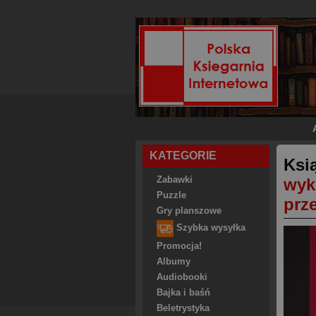
KATEGORIE
Ksi
Zabawki
wyk
Puzzle
prz
Gry planszowe
Szybka wysyłka
Promocja!
Albumy
Audiobooki
Bajka i baśń
Beletrystyka