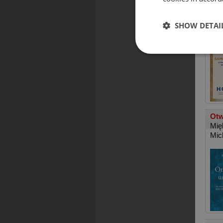
Sił
Zin
SHOW DETAI
Rya
Otw
Mię
Mic