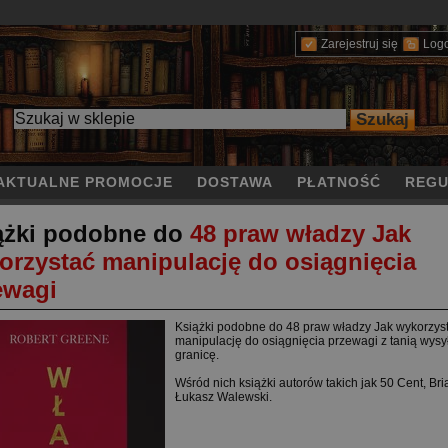
Zarejestruj się
Log
AKTUALNE PROMOCJE
DOSTAWA
PŁATNOŚĆ
REGU
ążki podobne do
48 praw władzy Jak
orzystać manipulację do osiągnięcia
ewagi
Książki podobne do 48 praw władzy Jak wykorzys
manipulację do osiągnięcia przewagi z tanią wysy
granicę.
Wśród nich książki autorów takich jak 50 Cent, Bri
Łukasz Walewski.