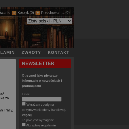
owanie
Koszyk
(0)
Przechowalnia
(0)
LAMIN
ZWROTY
KONTAKT
NEWSLETTER
Otrzymuj jako pierwszy
informacje o nowościach i
promocjach!
tać
Email:
łką za
Wyrażam zgodę na
otrzymywanie oferty handlowej.
an Tracy,
Więcej
To pole jest wymagane
Akceptuję
regulamin