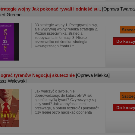
strategie wojny Jak pokonać rywali i odnieść su..
[Oprawa Twarda
ert Greene
33 strategie wojny 1. Przegrywaj bitwy,
ale wygrywaj wojny: wielka strategia 2.
Poznaj przeciwnika: strategia
zdobywania informacji 3. Niszcz
przeciwnika od środka: strategia
wewnętrznego frontu i tr
 ograć tyranów Negocjuj skutecznie
[Oprawa Miękka]
asz Walewski
Jak walczyć o swoje, nie
doprowadzając do katastrofy W jaki
sposób myślą tyrani? Czy wszyscy są
tacy sami? Jak zdobyć nad nimi
przewagę, a potem rozbroić i pokonać?
Czy lepiej ostro naciskać oponenta