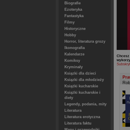
Biografie
Ezoteryka
Fantastyka
Filmy
Historyczne
Hobby
Horror, literatura grozy
Ikonografia
Kalendarze
Chcesz 
wykorzy
Komiksy
Subskry
Kryminały
Ksiązki dla dzieci
Pra
Ksiązki dla młodzieży
Rob
Książki kucharskie
Książki kucharskie i
diety
Legendy, podania, mity
Literatura
Literatura erotyczna
Literatura faktu
Mapy i przewodniki