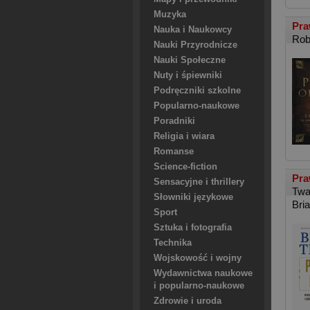
Muzyka
Pra
Nauka i Naukowcy
Rob
Nauki Przyrodnicze
Nauki Społeczne
Nuty i śpiewniki
Podręczniki szkolne
Popularno-naukowe
Poradniki
Religia i wiara
Romanse
Science-fiction
Pra
Sensacyjne i thrillery
Twa
Słowniki językowe
Bri
Sport
Sztuka i fotografia
Technika
Wojskowość i wojny
Wydawnictwa naukowe
i popularno-naukowe
Zdrowie i uroda