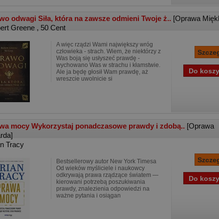
wo odwagi Siła, która na zawsze odmieni Twoje ż..
[Oprawa Mięk
ert Greene
,
50 Cent
A więc rządzi Wami największy wróg
człowieka - strach. Wiem, że niektórzy z
Was boją się usłyszeć prawdę -
wychowano Was w strachu i kłamstwie.
Ale ja będę głosił Wam prawdę, aż
wreszcie uwolnicie si
wa mocy Wykorzystaj ponadczasowe prawdy i zdobą..
[Oprawa
rda]
an Tracy
Bestsellerowy autor New York Timesa
Od wieków myśliciele i naukowcy
odkrywają prawa rządzące światem ―
kierowani potrzebą poszukiwania
prawdy, znalezienia odpowiedzi na
ważne pytania i osiągan